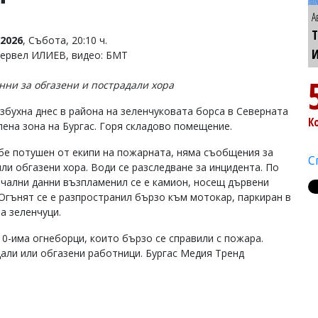
А
Т
2026
, Събота, 20:10 ч.
Тервел ИЛИЕВ, видео: БМТ
нни за обгазени и пострадали хора
збухна днес в района на зеленчуковата борса в Северната
К
ена зона на Бургас. Горя складово помещение.
бе потушен от екипи на пожарната, няма съобщения за
С
или обгазени хора. Води се разследване за инцидента. По
чални данни възпламенил се е камион, носещ дървени
 Огънят се е разпространил бързо към мотокар, паркиран в
а зеленчуци.
0-има огнеборци, които бързо се справили с пожара.
дали или обгазени работници. Бургас Медия Тренд