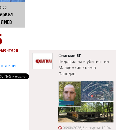
втор
ервел
ИЛИЕВ
5
оментара
Флагман.БГ
Педофил ли е убитият на
подели
Младежкия хълм в
Пловдив
06/08/2026, Четвъртък 13:04