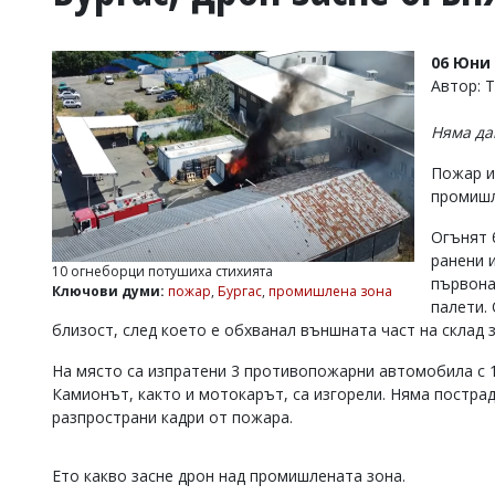
УКРАЙНА
СПОРТ
06 Юни 
РАЗСЛЕДВАНЕ
Автор: 
БИЗНЕС
Няма да
ЮГ
Пожар и
промишл
Управители:
Веселин
Огънят 
Василев,
ранени 
email:
10 огнеборци потушиха стихията
v.vasilev@flagman.bg
първона
Ключови думи:
пожар
,
Бургас
,
промишлена зона
Катя
палети.
Касабова,
близост, след което е обхванал външната част на склад з
еmail:
k.kassabova@flagman.bg
На място са изпратени 3 противопожарни автомобила с 1
Главен
Камионът, както и мотокарът, са изгорели. Няма постра
редактор:
разпространи кадри от пожара.
Иван
Колев,
email:
Ето какво засне дрон над промишлената зона.
office@flagman.bg