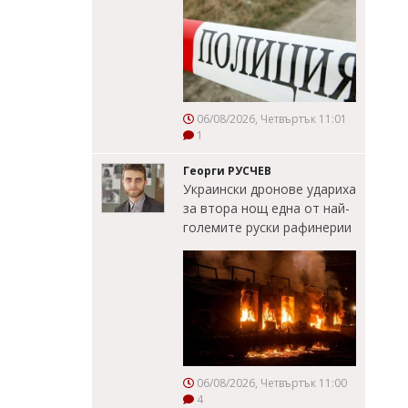
06/08/2026, Четвъртък 11:01
1
Георги РУСЧЕВ
Украински дронове удариха
за втора нощ една от най-
големите руски рафинерии
06/08/2026, Четвъртък 11:00
4