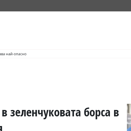
С по пушене на цигари
в зеленчуковата борса в
я