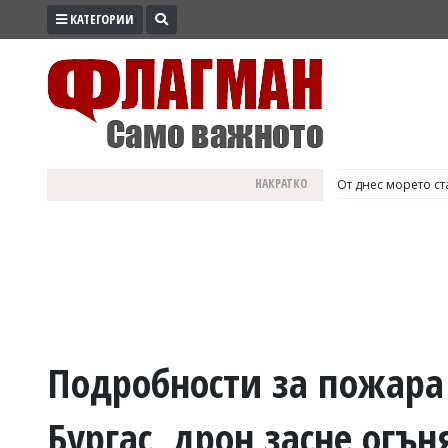
КАТЕГОРИИ
ПРОМО
ЗОНА
ИЗБОРИ
2026
ПРАКТИЧНО
НАКРАТКО
България е №1 в Е
КУЛТУРА
ЗДРАВЕ
ПОЛИТИКА
ОБЩИНИ
ОБЩЕСТВО
ЛАЙФСТАЙЛ
Подробности за пожара 
ВОЙНАТА
Бургас, дрон засне огън
В