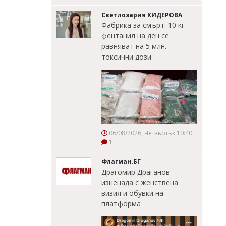
Светлозария КИДЕРОВА
Фабрика за смърт: 10 кг
фентанил на ден се
равняват на 5 млн.
токсични дози
06/08/2026, Четвъртък 10:40
1
Флагман.БГ
Драгомир Драганов
изненада с женствена
визия и обувки на
платформа