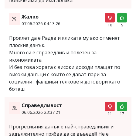
повиче ами да има логика.
Жалко
29.
07.06.2026 04:13:26
10
9
Проклет да е Радев и кликата му ако отменят
плоския данък.
Много си е справедлив и полезен за
икономиката.
И без това хората с високи доходи плащат по
високи данъци с които се дават пари за
социални , фалшиви телкове и договори като
боташ.
Справедливост
28.
06.06.2026 23:37:21
11
17
Прогресивния данък е най-справедливия и
задължително трябва да се въведе!!! Не е