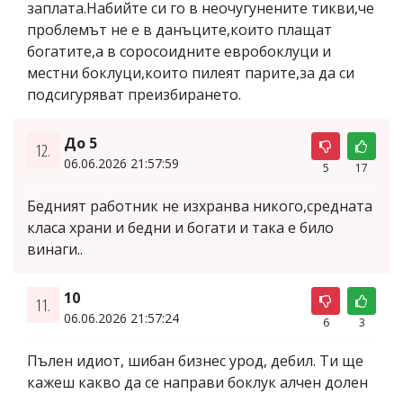
заплата.Набийте си го в неочугунените тикви,че
проблемът не е в данъците,които плащат
богатите,а в соросоидните евробоклуци и
местни боклуци,които пилеят парите,за да си
подсигуряват преизбирането.
До 5
12.
06.06.2026 21:57:59
5
17
Бедният работник не изхранва никого,средната
класа храни и бедни и богати и така е било
винаги..
10
11.
06.06.2026 21:57:24
6
3
Пълен идиот, шибан бизнес урод, дебил. Ти ще
кажеш какво да се направи боклук алчен долен