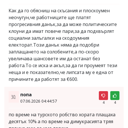
Как да го обясниш на скъсания и плоскоумен
неочугун,че работниците ще платят
прогресивния данък,за да може политическите
клоуни да имат повече пари,за да подхвърлят
социални залъгалки на скодоумния
електорат.Този данък няма да подобри
заплащането на озлобените,а по-скоро
увеличава шансовете им да останат без
работа.То се иска и акъл,за да ги проумеят тези
неща и е показателно,че липсата му е една от
причините да работят за €600.
попа
30.
07.06.2026 04:44:57
4
4
по време на турското робство хората плащаха
десятък 10% а по време на димукрасията тряя