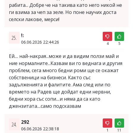
рабита... Добре че на такива като него никой не
ги взима за чеп за зеле. Но поне научих доста
селски лакове, мерси!
!:
25.
06.06.2026 22:44:26
4
5
Ей.... най-накрая...може и да видим ползи май и
ние нормалните...Казвам ви го веднага и другия
проблем, сега много бедни роми ще се окажат
собственици на бизнеси. Както със
задълженията и фалитите. Ама след или по
времето на Радев ще дойдат едни нервни,
бедни хора със сопи....и няма да са като
джензитата....само подсказвам
292
24.
06.06.2026 22:38:18
1
11