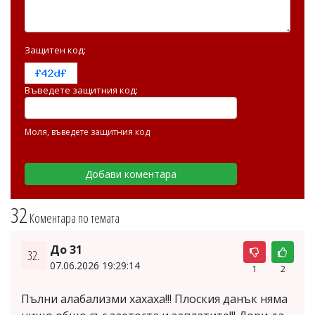
Защитен код:
Въведете защитния код:
Моля, въведете защитния код
32
Коментара по темата
До 31
32.
07.06.2026 19:29:14
1
2
Пълни алабализми хахаха!!! Плоския данък няма