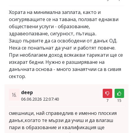
Хората на минимална заплата, както и
осигуряващите се на тавана, ползват еднакви
обществени услуги - образование,
здравеопазване, сигурност, пътища..
Защо първите да са освободени от данък ОД.
Нека се понапънат да учат и работят повече.
При необлагаем доход всякакви тарикати ще се
изкарат бедни. Нужно е разширяване на
данъчната основа - много занаятчии са в сивия
сектор.
deep
16.
06.06.2026 22:07:40
7
15
смешници, най справедлив е именно плоския
данък,когато те мързи да учиш и да влагаш
пари в образование и квалификация ще