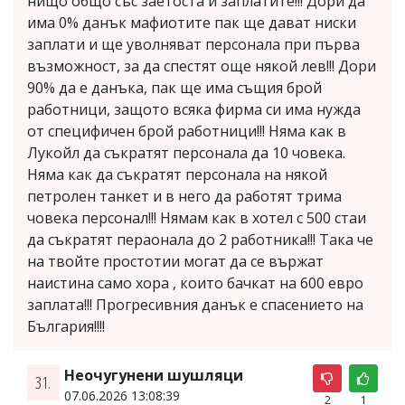
нищо общо със заетоста и заплатите!!! Дори да
има 0% данък мафиотите пак ще дават ниски
заплати и ще уволняват персонала при първа
възможност, за да спестят още някой лев!!! Дори
90% да е данъка, пак ще има същия брой
работници, защото всяка фирма си има нужда
от специфичен брой работници!!! Няма как в
Лукойл да съкратят персонала да 10 човека.
Няма как да съкратят персонала на някой
петролен танкет и в него да работят трима
човека персонал!!! Нямам как в хотел с 500 стаи
да съкратят пераонала до 2 работника!!! Така че
на твойте простотии могат да се вържат
наистина само хора , които бачкат на 600 евро
заплата!!! Прогресивния данък е спасението на
България!!!!
Неочугунени шушляци
31.
07.06.2026 13:08:39
2
1