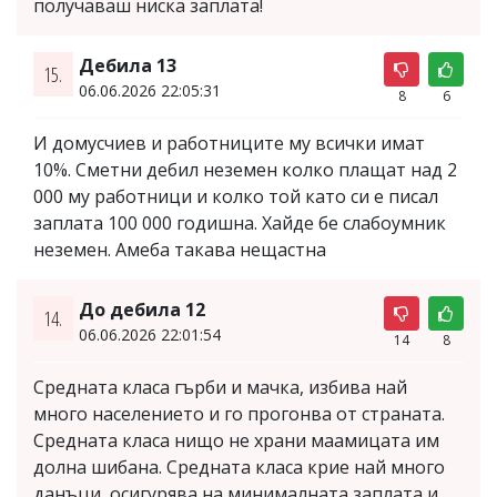
получаваш ниска заплата!
Дебила 13
15.
06.06.2026 22:05:31
8
6
И домусчиев и работниците му всички имат
10%. Сметни дебил неземен колко плащат над 2
000 му работници и колко той като си е писал
заплата 100 000 годишна. Хайде бе слабоумник
неземен. Амеба такава нещастна
До дебила 12
14.
06.06.2026 22:01:54
14
8
Средната класа гърби и мачка, избива най
много населението и го прогонва от страната.
Средната класа нищо не храни маамицата им
долна шибана. Средната класа крие най много
данъци, осигурява на минималната заплата и