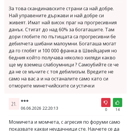
За това скандинавските страни са най добре.
Най управените държави и най добре си
живеят. Имат най висок праг на прогресивния
данък. Стигат до над 60% за богаташите. Там
дори глобите по пътищата са прогресивни бе
дебилчета шибани малоумни. Богаташа могат
да го глобят и 100 000 франка в Швейцария но
бедния който получава няколко хиляди какво
ще му вземеш слабоумници ? Самоубийте се че
да не се мъчите с тоя дебилизъм. Вредите не
само на вас а и на останалите само като си
отморите минетчийските си устички
***
21.
06.06.2026 22:20:13
0
14
Момичета и момчета, с агресия по форуми само
показвате какви неудачници сте. Научете се да