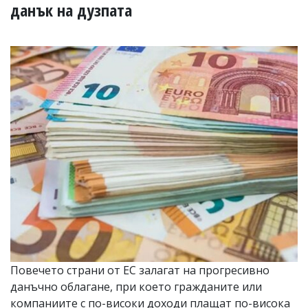
УКРАЙНА
данък на дузпата
СПОРТ
РАЗСЛЕДВАНЕ
БИЗНЕС
ЮГ
Управители:
Веселин
Василев,
email:
v.vasilev@flagman.bg
Катя
Касабова,
еmail:
k.kassabova@flagman.bg
Главен
редактор:
Иван
Повечето страни от ЕС залагат на прогресивно
Колев,
данъчно облагане, при което гражданите или
email:
office@flagman.bg
компаниите с по-високи доходи плащат по-висока