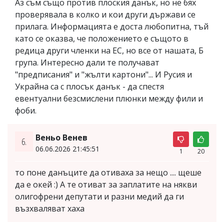
Аз съм също против плоския данък, но не бях
проверявала в колко и кои други държави се
прилага. Информацията е доста любопитна, тъй
като се оказва, че положението е същото в
редица други членки на ЕС, но все от нашата, Б
група. Интересно дали те получават
"предписания" и "жълти картони"... И Русия и
Украйна са с плосък данък - да спестя
евентуални безсмислени плюнки между фили и
фоби.
Веньо Венев
6.
06.06.2026 21:45:51
1
20
то поне данъците да отиваха за нещо .... щеше
да е окей :) А те отиват за заплатите на някви
олигофрени депутати и разни медий да ги
възхваляват хаха