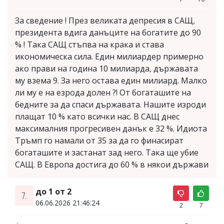
За сведение ! През великата депресия в САЩ,
президента вдига данъците на богатите до 90
% ! Така САЩ стъпва на крака и става
икономическа сила. Един милиардер примерно
ако прави на година 10 милиарда, държавата
му взема 9. За него остава един милиард. Малко
ли му е на езрода долен ?! От богаташите на
бедните за да спаси държавата. Нашите изроди
плащат 10 % като всички нас. В САЩ днес
максималния прогресивен данък е 32 %. Идиота
Тръмп го намали от 35 за да го финасират
богаташите и застанат зад него. Така ще убие
САЩ. В Европа достига до 60 % в някои държави
до 1 от 2
7.
06.06.2026 21:46:24
2
7