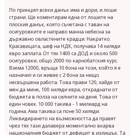
По принцип всеки данък има и дори, и лоши
страни. Ще коментирам една от лошите на
плоския данък, която съчетана с таван на
осигуровките е направо манна небесна за
държавно овластените крадци. Накратко.
Красавицата, шеф на НДК, получава 14 хиляди
евро заплата. От тях 1400 са ДОД и около 500
осигуровки, общо 2000 по карнобатския курс.
Взема 12000, връща 10 бона на този, който я е
назначил и си живее с 2 бона за нищо
несвършена работа. Това прави 120, хайде от
мен да мине, 100 хиляди евра, откраднати от
бюджета в полза на силните на деня. Това от
един човек. 10 000 такива - 1 милиард на
година. Ама такива са поне 50 хиляди.
Ликвидирането на възможността да правят
чрез тях тази далавера моментално вкарва
националния бюджет от дефицит в излишък. Та