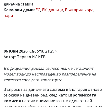
данъчна ставка
Коментарите
Ключови думи:
ЕС
,
ЕК
,
данъци
,
България
,
хора
,
под
статиите
пари
се
въвеждат
от
читателите
и
редакцията
не
носи
06 Юни 2026
, Събота, 21:29 ч.
отговорност
Автор: Тервел ИЛИЕВ
за
тях!
Ако
В официалния доклад се посочва, че сегашният
откриете
модел води до несправедливо разпределение на
обиден
за
тежестта сред данъкоплатците
вас
коментар,
Въпросът за данъчната система в България отново
моля
се оказа на дневен ред, след като
Европейската
сигнализирайте
ни!
комисия
насочи вниманието към един от най-
важните стълбове на родната икономика - плоския