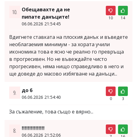
Обещавахте да не
10.
пипате данъците!
10
14
06.06.2026 21:54:45
Вдигнете ставката на плоския данък и въведете
необлагаемия минимум - за хората учили
икономика това е ясно че реално го превръща
в прогресивен. Но не въвеждайте чисто
прогресивен, няма нищо справедливо в него и
ще доведе до масово избягване на данъци...
до 6
9.
06.06.2026 21:54:40
0
3
За съжаление, това също е вярно...
!!!!!!!!!!!!!!!
8.
06.06.2026 21:52:06
7
16