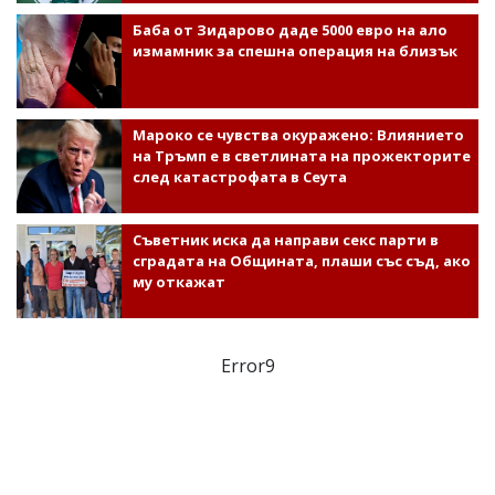
Баба от Зидарово даде 5000 евро на ало
измамник за спешна операция на близък
Мароко се чувства окуражено: Влиянието
на Тръмп е в светлината на прожекторите
след катастрофата в Сеута
Съветник иска да направи секс парти в
сградата на Общината, плаши със съд, ако
му откажат
Error9