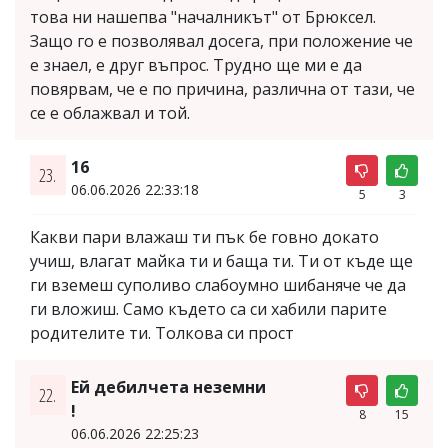
това ни нашепва "началникът" от Брюксел.
Защо го е позволявал досега, при положение че
е знаел, е друг въпрос. Трудно ще ми е да
повярвам, че е по причина, различна от тази, че
се е облажвал и той.
16
23.
06.06.2026 22:33:18
5
3
Какви пари влажаш ти пък бе говно докато
учиш, влагат майка ти и баща ти. Ти от къде ще
ги вземеш суполиво слабоумно шибаняче че да
ги вложиш. Само където са си хабили парите
родителите ти. Толкова си прост
Ей дебилчета неземни
22.
!
8
15
06.06.2026 22:25:23