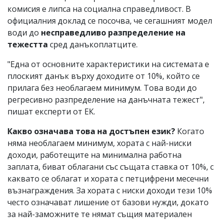
комисия е липса на социална справедливост. В
официалния доклад се посочва, че сегашният модел
води до
несправедливо разпределение на
тежестта
сред данъкоплатците.
"Една от основните характеристики на системата е
плоският данък върху доходите от 10%, който се
прилага без необлагаем минимум. Това води до
регресивно разпределение на данъчната тежест",
пишат експерти от ЕК.
Какво означава това на достъпен език?
Когато
няма необлагаем минимум, хората с най-ниски
доходи, работещите на минимална работна
заплата, биват облагани със същата ставка от 10%, с
каквато се облагат и хората с петцифрени месечни
възнаграждения. За хората с ниски доходи тези 10%
често означават лишение от базови нужди, докато
за най-заможните те нямат същия материален