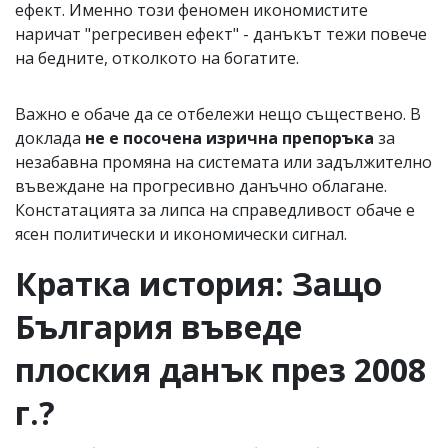
ефект. Именно този феномен икономистите
наричат "регресивен ефект" - данъкът тежи повече
на бедните, отколкото на богатите.
Важно е обаче да се отбележи нещо съществено. В
доклада
не е посочена изрична препоръка
за
незабавна промяна на системата или задължително
въвеждане на прогресивно данъчно облагане.
Констатацията за липса на справедливост обаче е
ясен политически и икономически сигнал.
Кратка история: Защо
България въведе
плоския данък през 2008
г.?