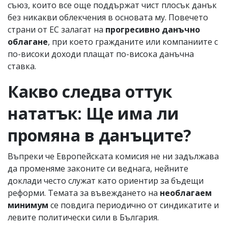
съюз, които все още поддържат чист плосък данък
без никакви облекчения в основата му. Повечето
страни от ЕС залагат на
прогресивно данъчно
облагане
, при което гражданите или компаниите с
по-високи доходи плащат по-висока данъчна
ставка.
Какво следва оттук
нататък: Ще има ли
промяна в данъците?
Въпреки че Европейската комисия не ни задължава
да променяме законите си веднага, нейните
доклади често служат като ориентир за бъдещи
реформи. Темата за въвеждането на
необлагаем
минимум
се повдига периодично от синдикатите и
левите политически сили в България.