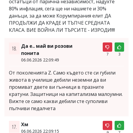
остатъци от парична независимост, надухте
80% инфлация, сега ще ни нашиете и 30%
данъци, за да може Корумпирания елит ДА
ПРОДЪЛЖИ ДА КРАДЕ И ТЪПЧЕ СРЕДНАТА
КЛАСА. ВИЕ ВОЙНА ЛИ ТЪРСИТЕ - ИЗРОДИ!!!!
Да е.. май ви розови
18.
понита
7
3
06.06.2026 22:09:49
От поколенията Z. Само където сте си губили
живота в училише дебили неземни да ви
промиват двете ви гънчици в празните
кратуни. Защитници на капитализма малоумни.
Вижте се само какви дебили сте суполиви
пъпчиви педалчета
Хм
17.
06.06.2026 22:09:15
9
7