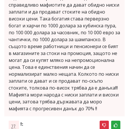
справедливо мафиотите да дават обидно ниски
заплати и да продават стоките на обидно
високи цени. Така богатия става перверзно
богат и харчи по 1000 долара за кубинска пура,
по 100 000 долара за часовник, по 10 000 евро за
чантички, по 1000 долара за шампанско. В
същото време работници и пенсионери се бият
в магазините за стоки на промоция, защото не
могат да си купят мляко на непромоционална
цена. Това е единствения начин да се
нормализират малко нещата. Колкото по ниски
заплати се дават и се продават по-скъпо
стоките, толкова по-висок трябва да е данъка!!!
Мафията мори народа с ниски заплати и високи
цени, затова трябва държавата да моро
мафията с прогресивен данък до 70% !!
!:
27.