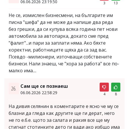
06.06.2026 23:19:50
3
13
Не се, измислен бизнесмени, на българите им
писна "шефа" да не може да напише два реда
без грешки, да си купува всяка година пет нови
автомобила за автопарка, докато сме пред
"фалит"...и пари за заплати няма. Ако бяхте
коректни, работниците щяха да са зад вас.
Псевдо -милионери, източващи собствените
бизнеси. Нали знаеш, че "хора за работа" все по-
малко има....
Сам ще се познаеш
26.
06.06.2026 22:58:29
4
8
На дивия селянин в коментарите е ясно че му се
блазни да гледа как другите ще ги дерат, него
не го е.б.е. щото за салата и ракия все ще му
стигнат стотинките дето ги вади ако избщо има