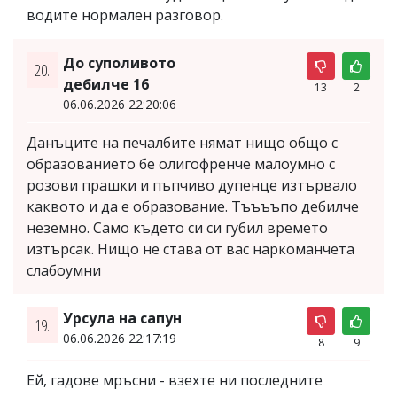
водите нормален разговор.
До суполивото
20.
дебилче 16
13
2
06.06.2026 22:20:06
Данъците на печалбите нямат нищо общо с
образованието бе олигофренче малоумно с
розови прашки и пъпчиво дупенце изтървало
каквото и да е образование. Тъъъъпо дебилче
неземно. Само където си си губил времето
изтърсак. Нищо не става от вас наркоманчета
слабоумни
Урсула на сапун
19.
06.06.2026 22:17:19
8
9
Ей, гадове мръсни - взехте ни последните