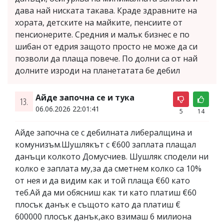
дава най ниската такава. Краде здравните на
хората, детските на майките, пенсиите от
пенсионерите. Средния и малък бизнес е по
шибан от едрия защото просто не може да си
позволи да плаща повече. По долни са от най
долните изроди на планетатата бе дебил
Айде започна се и тука
13.
06.06.2026 22:01:41
5
14
Айде започна се с дебилната либералщина и
комунизъм.Шушлякът с €600 заплата плащал
данъци колкото Домусчиев. Шушляк сподели ни
колко е заплата му,за да сметнем колко са 10%
от нея и да видим как и той плаща €60 като
теб.Ай да ми обясниш как ти като платиш €60
плосък данък е същото като да платиш €
600000 плосък данък,ако взимаш 6 милиона