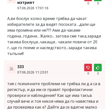
изтрият
0
0
07.06.2026 17:01:16
А,ве боклук колко време трябва да чакат
избирателите за да видят посоката ...дали ще
има промяна или не??? Ами да чакаме
година...години... Жалко... затова сме така,заради
такива боклуци...чакащи... чакали повече от 20
г...ще го поеме и наследството...заради такива
тъпъни!!
333
26.
07.06.2026 11:23:01
0
3
тия с психичните проблеми не трябва ли д а са в
регистър, и да им се правят профилактични
проверки и наблюдения? Как ще има такъв
случай вече и тоя никоя няма да го навястява и
да проверява как е? Дайте да се вдигне малко