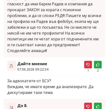
гласност да има барем Радев и компания да
прокарат ЗАКОН за хората с психични
проблеми, и да се сложи РЕД!!! Пишете му всички
на профила на Радев във фейсбук, екипа му ще
забележи и ще го посъветва. Не си мислете че
никой не им чете профилите! На всички
политици им ги четат хора от подчинените им
и ги съветват какво да предприемат!
Споделяйте ахмаци!!
Дайте мнение
25.
07.06.2026 09:22:54
1
2
За адвокатите от БСУ?
Виждам, че имате време да анализирате. Да
дискутираме тази тема.
До 8.
24.