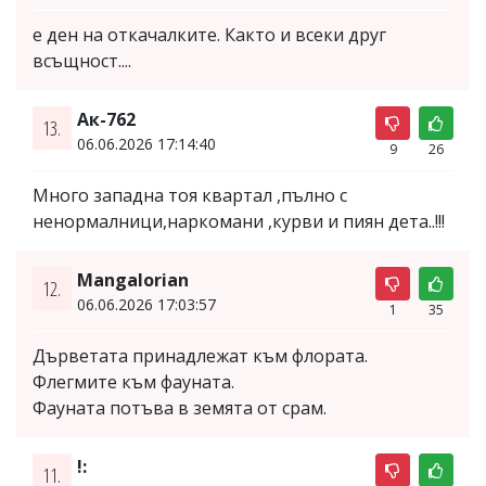
е ден на откачалките. Както и всеки друг
всъщност....
Ак-762
13.
06.06.2026 17:14:40
9
26
Много западна тоя квартал ,пълно с
ненормалници,наркомани ,курви и пиян дета..!!!
Mangalorian
12.
06.06.2026 17:03:57
1
35
Дърветата принадлежат към флората.
Флегмите към фауната.
Фауната потъва в земята от срам.
!:
11.