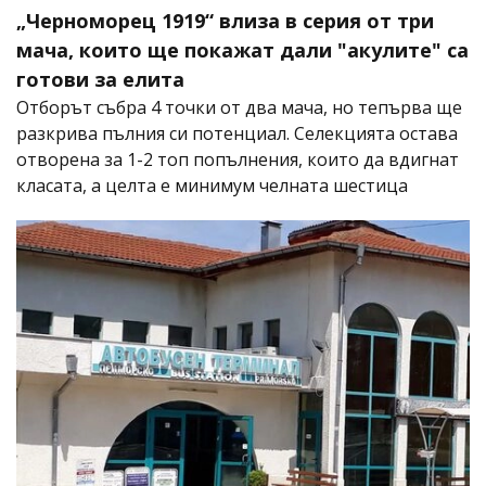
„Черноморец 1919“ влиза в серия от три
мача, които ще покажат дали "акулите" са
готови за елита
Отборът събра 4 точки от два мача, но тепърва ще
разкрива пълния си потенциал. Селекцията остава
отворена за 1-2 топ попълнения, които да вдигнат
класата, а целта е минимум челната шестица