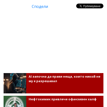
Сподели
AI започна да прави неща, които никой не
му е разрешавал
Нефтохимик привлече офанзивен халф