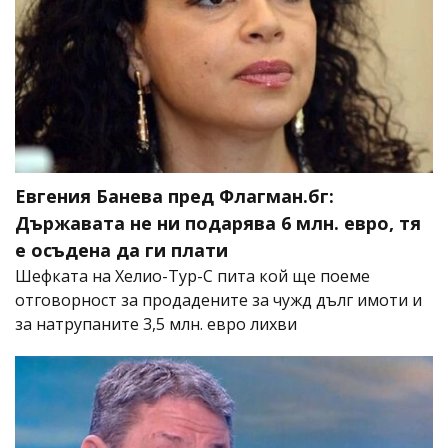
Евгения Банева пред Флагман.бг:
Държавата не ни подарява 6 млн. евро, тя
е осъдена да ги плати
Шефката на Хелио-Тур-С пита кой ще поеме
отговорност за продадените за чужд дълг имоти и
за натрупаните 3,5 млн. евро лихви