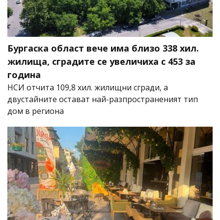
Бургаска област вече има близо 338 хил.
жилища, сградите се увеличиха с 453 за
година
НСИ отчита 109,8 хил. жилищни сгради, а
двустайните остават най-разпространеният тип
дом в региона