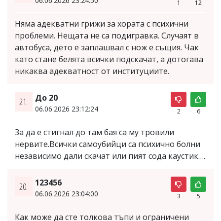
06.06.2026 23:24:50
1
12
Няма адекватни грижи за хората с психични
проблеми. Нещата не са подигравка. Случаят в
автобуса, дето е заплашвал с нож е същия. Чак
като стане белята всички подскачат, а дотогава
никаква адекватност от институциите.
До 20
21.
06.06.2026 23:12:24
2
6
За да е стигнал до там бая са му тровили
нервите.Всички самоубийци са психично болни
независимо дали скачат или пият сода каустик….
123456
20.
06.06.2026 23:04:00
3
5
Как може да сте толкова тъпи и ограничени