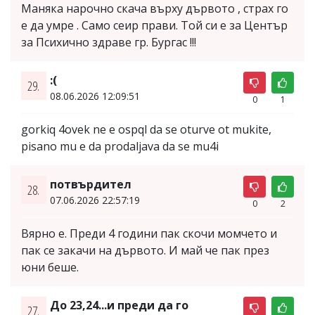
Маняка нарочно скача върху дървото , страх го
е да умре . Само сеир прави. Той си е за Център
за Психично здраве гр. Бургас !!!
:(
29.
08.06.2026 12:09:51
0
1
gorkiq 4ovek ne e ospql da se oturve ot mukite,
pisano mu e da prodaljava da se mu4i
потвърдител
28.
07.06.2026 22:57:19
0
2
Вярно е. Преди 4 години пак скочи момчето и
пак се закачи на дървото. И май че пак през
юни беше.
До 23,24...и преди да го
27.