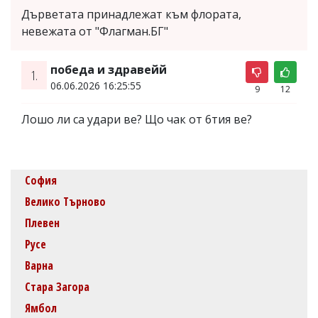
Дърветата принадлежат към флората,
невежата от "Флагман.БГ"
победа и здравейй
1.
06.06.2026 16:25:55
9
12
Лошо ли са удари ве? Що чак от 6тия ве?
София
Велико Търново
Плевен
Русе
Варна
Стара Загора
Ямбол