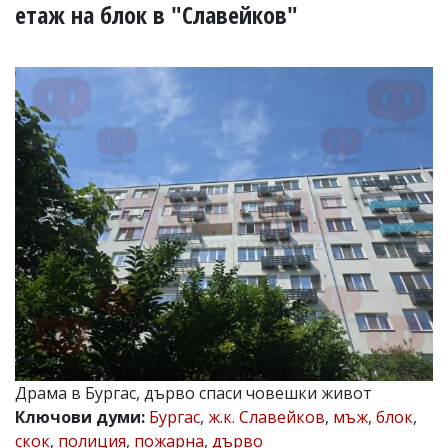
УКРАЙНА
етаж на блок в "Славейков"
СПОРТ
РАЗСЛЕДВАНЕ
БИЗНЕС
ЮГ
Управители:
Веселин
Василев,
email:
v.vasilev@flagman.bg
Катя
Касабова,
еmail:
k.kassabova@flagman.bg
Главен
редактор:
Иван
Драма в Бургас, дърво спаси човешки живот
Колев,
Ключови думи:
Бургас
,
ж.к. Славейков
,
мъж
,
блок
,
email:
office@flagman.bg
скок
,
полиция
,
пожарна
,
дърво