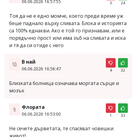
06.06.2026 16:57:55
3
24
Тоя да не е едно момче, което преди време уж
беше паднало върху сливата. Блока и историята
са 100% еднакви. Ако е той го признавам...или е
порядъчно прост или има зъб на сливата и иска
и тя да си отиде с него
В най
10.
06.06.2026 16:56:47
4
32
Близката болница означава моргата сърце и
мозък
Флората
9.
06.06.2026 16:53:00
1
33
Не сечете дърветата, те спасяват човешки
живот!