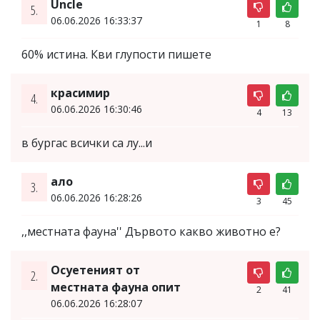
Uncle
5.
06.06.2026 16:33:37
1
8
60% истина. Кви глупости пишете
красимир
4.
06.06.2026 16:30:46
4
13
в бургас всички са лу...и
ало
3.
06.06.2026 16:28:26
3
45
,,местната фауна'' Дървото какво животно е?
Осуетеният от
2.
местната фауна опит
2
41
06.06.2026 16:28:07