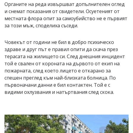
Органите на реда извършват допълнителен оглед
и снемат показания от свидетели. Осуетеният от
местната флора опит за самоубийство не е първият
за този мъж, споделиха съседи.
Човекът от години не бил в добро психическо
здраве и друг път е правил опити да скача през
терасата на жилището си. След днешния инцидент
той е свален от короната на дървото от екип на
пожарната, след което лицето е откарано за
спешен преглед към най-близката болница. По
първоначани данни е бил контактен. Той е с
видими охлузвания и натъртвания след скока.