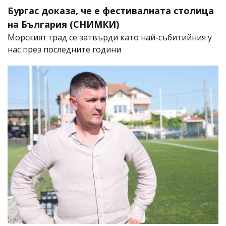
Бургас доказа, че е фестивалната столица
на България (СНИМКИ)
Морският град се затвърди като най-събитийния у
нас през последните години