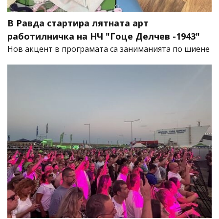
В Равда стартира лятната арт
работилничка на НЧ "Гоце Делчев -1943"
Нов акцент в програмата са заниманията по шиене