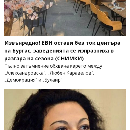
Извънредно! ЕВН остави без ток центъра
на Бургас, заведенията се изпразниха в
разгара на сезона (СНИМКИ)
Пълно затъмнение обхвана карето между
„Александровска“, „Любен Каравелов“,
„Демокрация“ и „Булаир“