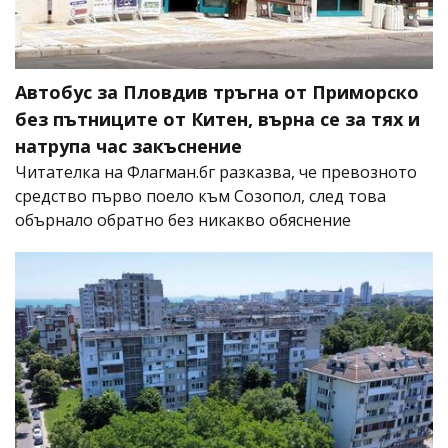
Автобус за Пловдив тръгна от Приморско
без пътниците от Китен, върна се за тях и
натрупа час закъснение
Читателка на Флагман.бг разказва, че превозното
средство първо поело към Созопол, след това
обърнало обратно без никакво обяснение