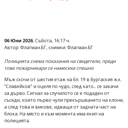
Коментарите
под
статиите
се
въвеждат
от
читателите
06 Юни 2026
, Събота, 16:17 ч.
и
Автор: Флагман.БГ, снимки: Флагман.БГ
редакцията
не
носи
Полицията снема показания на свидетели, преди
отговорност
това пожарникари се намесиха спешно
за
тях!
Ако
Мъж скочи от шестия етаж на бл. 19 в бургаския ж.к.
откриете
"Славейков" и оцеля по чудо, след като... се закачи
обиден
за дърво. Сигнал за случилото се е подаден от
за
вас
съседи, които първо чули прекършването на клони,
коментар,
а след това и викове, идващи от задната част на
моля
блока. На място и към момента има екип на
сигнализирайте
ни!
полицията.