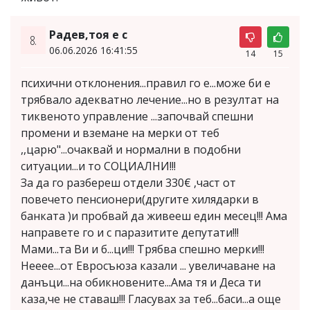
Радев,тоя е с
8.
06.06.2026 16:41:55
14
15
психични отклонения...правил го е...може би е
трябвало адекватно лечение...но в резултат на
тиквеното управление ...започвай спешни
промени и вземане на мерки от теб
,,царю"...очаквай и нормални в подобни
ситуации...и то СОЦИАЛНИ!!!
За да го разбереш отдели 330€ ,част от
повечето пенсионери(другите хилядарки в
банката )и пробвай да живееш един месец!!! Ама
направете го и с паразитите депутати!!!
Мами...та Ви и б...ци!!! Трябва спешно мерки!!!
Нееее...от Евросъюза казали ... увеличаване на
данъци...на обикновените...Ама тя и Деса ти
каза,че не ставаш!!! Гласувах за теб...баси...а още