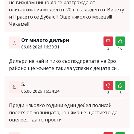
не виждам нищо да се разгражда от
олигархичния модел от 20 г. създаден от Винету
и Прасето се Дубаю!!! Още няколко месеца!!!
Чакаме!!
От мнлого дилъри
7.
06.06.2026 16:39:31
3
16
Дилъри на чай и пико със подкрепата на 2ро
районо ще жънете такива успехи с децата си ...
5.
6.
06.06.2026 16:34:24
3
8
Преди няколко години един дебел полисай
полетя от болницата,но нямаше щастието да
оцелее..... да го прости