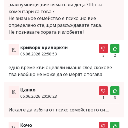
,малоумници ,вие нямате ли деца ?Що за
коментари са това ?
Не знам кое семейство е психо ,но вие
определено сте,щом разсъждавате така.
Не познавате хората и злобеете !
криворк криворкян
19.
06.06.2026 22:58:53
3
2
едно време кви оцелели имаше след скокове
тва изобщо не може да се мерят с тогава
Цанко
18.
06.06.2026 20:36:28
1
3
Искал е да избяга от психо семейството си….
Кочо
17.