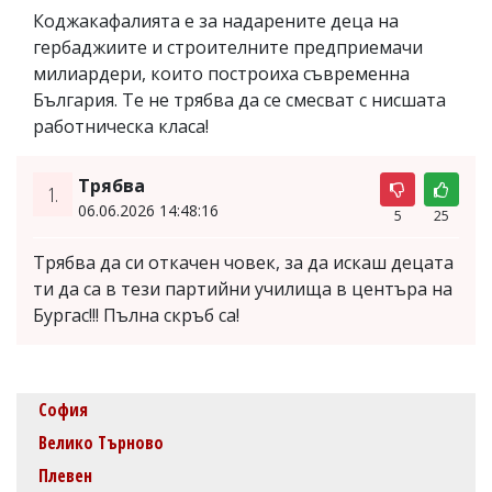
Коджакафалията е за надарените деца на
гербаджиите и строителните предприемачи
милиардери, които построиха съвременна
България. Те не трябва да се смесват с нисшата
работническа класа!
Трябва
1.
06.06.2026 14:48:16
5
25
Трябва да си откачен човек, за да искаш децата
ти да са в тези партийни училища в центъра на
Бургас!!! Пълна скръб са!
София
Велико Търново
Плевен