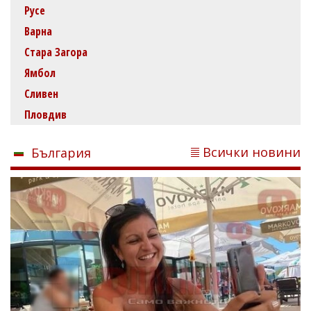
Русе
Варна
Стара Загора
Ямбол
Сливен
Пловдив
Всички новини
България