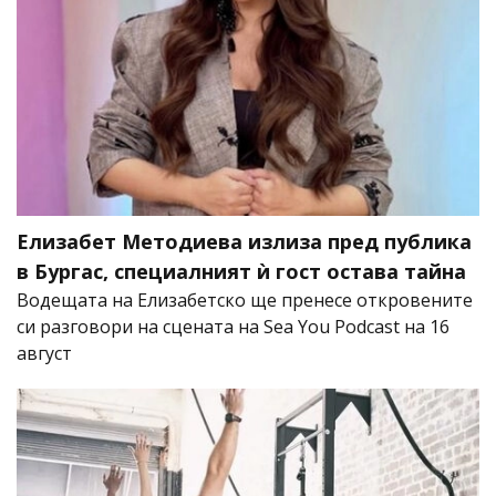
Елизабет Методиева излиза пред публика
в Бургас, специалният ѝ гост остава тайна
Водещата на Елизабетско ще пренесе откровените
си разговори на сцената на Sea You Podcast на 16
август