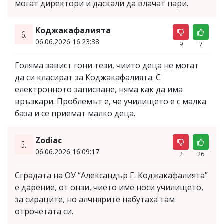
могат директори и даскали да влачат пари.
Коджакафалията
6.
06.06.2026 16:23:38
9
7
Голяма завист гони тези, чиито деца не могат
да си класират за Коджакафалията. С
електронното записване, няма как да има
връзкари. Проблемът е, че училището е с малка
база и се приемат малко деца.
Zodiac
5.
06.06.2026 16:09:17
2
26
Сградата на ОУ “Александър Г. Коджакафалията”
е дарение, от онзи, чието име носи училището,
за сираците, но алчнярите набутаха там
отрочетата си.