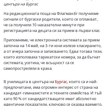
центъра на Бургас
На редакционната поща на Флагман.бг получихме
сигнали от бургаски родители, които се оплакват,
че са получили 10 наказателни минути при
регистрацията на децата си за прием в първи клас.
Припомняме, че електронната системата за прием
започна на 14 май, на 3-ти юни излезе класирането,
а от вчера започна и записването. Едва тогава тези,
които използваха тарикатски номера, за да бъгнат
системата, усетиха, че всъщност са се
самопростреляли в крака.
В училищата в центъра на
Бургас
, които са и най-
предпочитани, има огромен интерес от страна на
кандидат-гимназистите и техните семейства. И тъй
като 90 % от кандидатстващите имат абсолютно
идентични показатели, ключово се оказва времето,