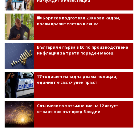
на чуждите инвестиции
Борисов подготвял 200 нови кадри,
прави правителство в сянка
България е първа в ЕС по производствена
инфлация за трети пореден месец
17-годишен нападна двама полицаи,
единият е със счупен пръст
Слънчевото затъмнение на 12 август
отваря нов път пред 5 зодии