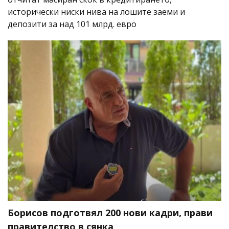
исторически ниски нива на лошите заеми и
депозити за над 101 млрд. евро
Борисов подготвял 200 нови кадри, прави
правителство в сянка