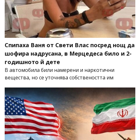
Спипаха Ваня от Свети Влас посред нощ да
шофира надрусана, в Мерцедеса било и 2-
годишното й дете
В автомобила били намерени и наркотични
вещества, но се уточнява собствеността им