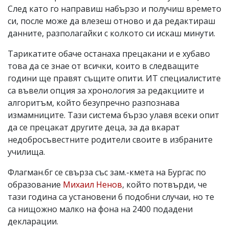
След като го направиш набързо и получиш времето
си, после може да влезеш отново и да редактираш
данните, разполагайки с колкото си искаш минути.
Тарикатите обаче останаха прецакани и е хубаво
това да се знае от всички, които в следващите
години ще правят същите опити. ИТ специалистите
са въвели опция за хронология за редакциите и
алгоритъм, който безупречно разпознава
измамниците. Тази система бързо улавя всеки опит
да се прецакат другите деца, за да вкарат
недобросъвестните родители своите в избраните
училища.
Флагман.бг се свърза със зам.-кмета на Бургас по
образование
Михаил Ненов
, който потвърди, че
тази година са установени 6 подобни случаи, но те
са нищожно малко на фона на 2400 подадени
декларации.