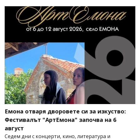
Емона отваря дворовете си за изкуство:
Фестивалът "АртЕмона" започва на 6
август
Седем дни с концерти, кино, литература и