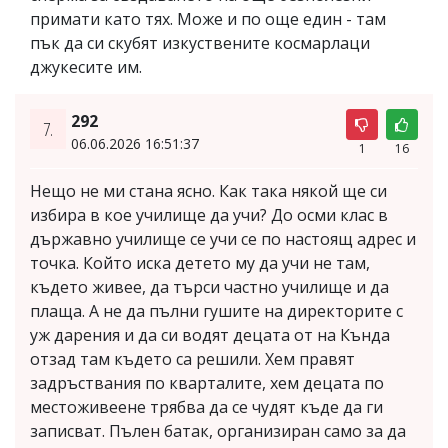
примати като тях. Може и по още един - там
пък да си скубят изкуствените космарлаци
джукесите им.
292
7.
06.06.2026 16:51:37
1
16
Нещо не ми стана ясно. Как така някой ще си
избира в кое училище да учи? До осми клас в
държавно училище се учи се по настоящ адрес и
точка. Който иска детето му да учи не там,
където живее, да търси частно училище и да
плаща. А не да пълни гушите на директорите с
уж дарения и да си водят децата от на Кънда
отзад там където са решили. Хем правят
задръствания по кварталите, хем децата по
местоживеене трябва да се чудят къде да ги
записват. Пълен батак, организиран само за да