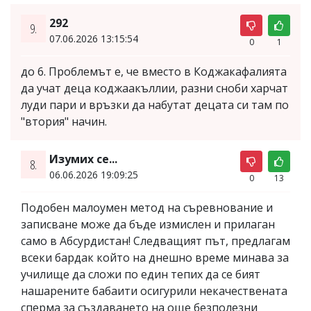
292
9.
07.06.2026 13:15:54
0
1
до 6. Проблемът е, че вместо в Коджакафалията
да учат деца коджаакъллии, разни сноби харчат
луди пари и връзки да набутат децата си там по
"втория" начин.
Изумих се...
8.
06.06.2026 19:09:25
0
13
Подобен малоумен метод на съревнование и
записване може да бъде измислен и прилаган
само в Абсурдистан! Следващият път, предлагам
всеки бардак който на днешно време минава за
училище да сложи по един тепих да се бият
нашарените бабаити осигурили некачествената
сперма за създаването на още безполезни