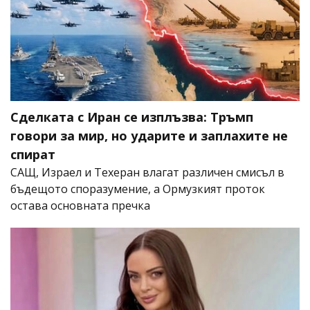
Сделката с Иран се изплъзва: Тръмп
говори за мир, но ударите и заплахите не
спират
САЩ, Израел и Техеран влагат различен смисъл в
бъдещото споразумение, а Ормузкият проток
остава основната пречка