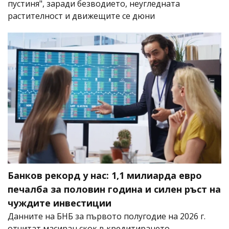
пустиня", заради безводието, неугледната
растителност и движещите се дюни
Банков рекорд у нас: 1,1 милиарда евро
печалба за половин година и силен ръст на
чуждите инвестиции
Данните на БНБ за първото полугодие на 2026 г.
отчитат масиран скок в кредитирането,