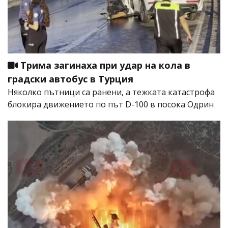
Трима загинаха при удар на кола в
градски автобус в Турция
Няколко пътници са ранени, а тежката катастрофа
блокира движението по път D-100 в посока Одрин