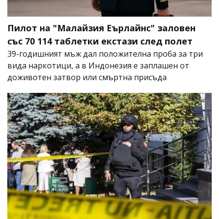
Пилот на "Малайзия Еърлайнс" заловен
със 70 114 таблетки екстази след полет
39-годишният мъж дал положителна проба за три
вида наркотици, а в Индонезия е заплашен от
доживотен затвор или смъртна присъда