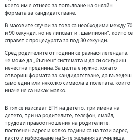
което им е отнело за попълване на онлайн
формата за кандидатстване.
В масовите случаи за това са необходими между 70
и 90 секунди, но не липсват и „шампиони“, които се
справят с процедурата за под 30 секунди.
Сред родителите от години се разнася легендата,
че може да „бъгнеш“ системата и да си осигуриш
нечестна преднина. За целта е нужно, когато
отвориш формата за кандидатстване, да въведеш
само един или няколко символа в полетата, които
иначе не са никак малко.
В тях се изискват ЕГН на детето, три имена на
детето, три на родителите, телефон, емайл,
трудови правоотношения на родителите,
постоянен адрес и колко години са на този адрес,
както и изброяване на 5-те желания за училища.