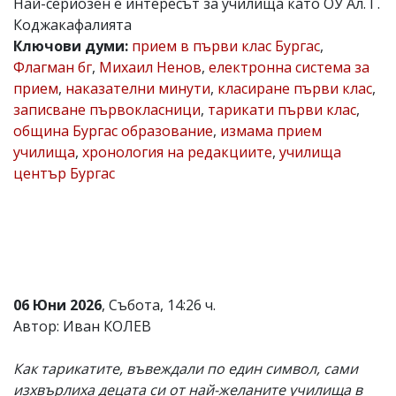
Най-сериозен е интересът за училища като ОУ Ал. Г.
Коментарите
Коджакафалията
под
Ключови думи:
прием в първи клас Бургас
,
статиите
Флагман бг
,
Михаил Ненов
,
електронна система за
се
въвеждат
прием
,
наказателни минути
,
класиране първи клас
,
от
записване първокласници
,
тарикати първи клас
,
читателите
община Бургас образование
,
измама прием
и
редакцията
училища
,
хронология на редакциите
,
училища
не
център Бургас
носи
отговорност
за
тях!
Ако
откриете
обиден
за
06 Юни 2026
, Събота, 14:26 ч.
вас
коментар,
Автор: Иван КОЛЕВ
моля
сигнализирайте
Как тарикатите, въвеждали по един символ, сами
ни!
изхвърлиха децата си от най-желаните училища в