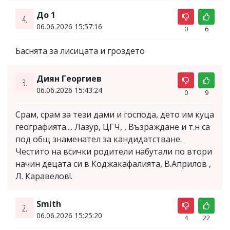
До 1
4.
06.06.2026 15:57:16
0
6
Баснята за лисицата и гроздето
Диян Георгиев
3.
06.06.2026 15:43:24
0
9
Срам, срам за тези дами и господа, дето им куца
географията.... Лазур, ЦГЧ, , Възраждане и т.н са
под общ знаменател за кандидатстване.
Честито на всички родители набутали по втори
начин децата си в Коджакафалията, В.Априлов ,
Л. Каравелов!.
Smith
2.
06.06.2026 15:25:20
4
22