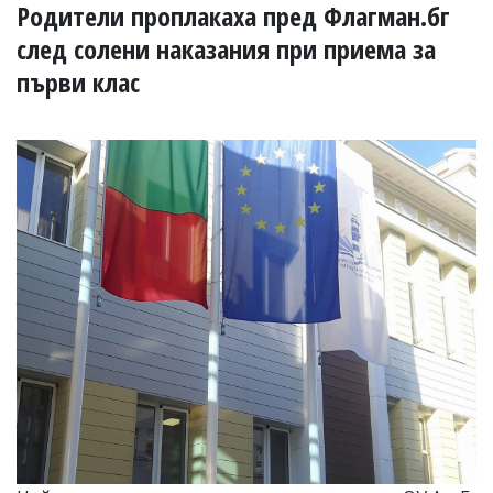
УКРАЙНА
Родители проплакаха пред Флагман.бг
СПОРТ
след солени наказания при приема за
РАЗСЛЕДВАНЕ
първи клас
БИЗНЕС
ЮГ
Управители:
Веселин
Василев,
email:
v.vasilev@flagman.bg
Катя
Касабова,
еmail:
k.kassabova@flagman.bg
Главен
редактор:
Иван
Колев,
email:
office@flagman.bg