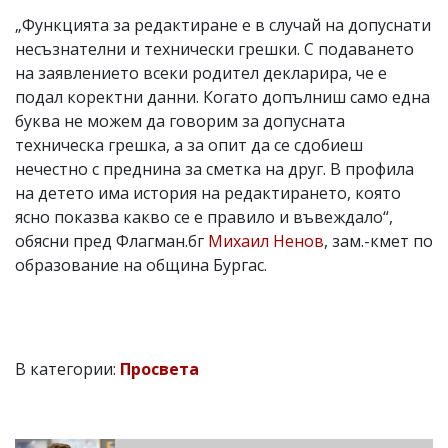
„Функцията за редактиране е в случай на допуснати
несъзнателни и технически грешки. С подаването
на заявлението всеки родител декларира, че е
подал коректни данни. Когато допълниш само една
буква не можем да говорим за допусната
техническа грешка, а за опит да се сдобиеш
нечестно с преднина за сметка на друг. В профила
на детето има история на редактирането, която
ясно показва какво се е правило и въвеждало“,
обясни пред Флагман.бг
Михаил Ненов
, зам.-кмет по
образование на община Бургас.
В категории:
Просвета