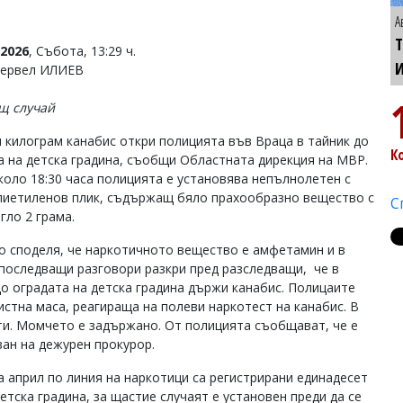
А
Т
2026
, Събота, 13:29 ч.
Тервел ИЛИЕВ
щ случай
 килограм канабис откри полицията във Враца в тайник до
К
а на детска градина, съобщи Областната дирекция на МВР.
коло 18:30 часа полицията е установява непълнолетен с
лиетиленов плик, съдържащ бяло прахообразно вещество с
С
гло 2 грама.
 споделя, че наркотичното вещество е амфетамин и в
 последващи разговори разкри пред разследващи, че в
до оградата на детска градина държи канабис. Полицаите
истна маса, реагираща на полеви наркотест на канабис. В
ети. Момчето е задържано. От полицията съобщават, че е
ан на дежурен прокурор.
а април по линия на наркотици са регистрирани единадесет
етска градина, за щастие случаят е установен преди да се