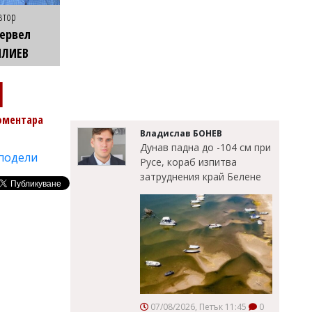
втор
ервел
ИЛИЕВ
1
оментара
Владислав БОНЕВ
Дунав падна до -104 см при
подели
Русе, кораб изпитва
затруднения край Белене
07/08/2026, Петък 11:45
0