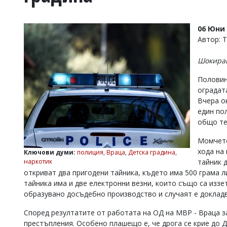
УКРАЙНА
СПОРТ
06 Юни 
РАЗСЛЕДВАНЕ
Автор: 
БИЗНЕС
Шокира
ЮГ
Половин
оградат
Управители:
Вчера о
Веселин
Василев,
един по
email:
общо те
v.vasilev@flagman.bg
Катя
Момчето
Касабова,
хода на
Ключови думи:
полиция
,
Враца
,
Детска градина
,
еmail:
k.kassabova@flagman.bg
наркотик
тайник 
откриват два пригодени тайника, където има 500 грама л
Главен
тайника има и две електронни везни, които също са изз
редактор:
Иван
образувано досъдебно производство и случаят е докладв
Колев,
email:
Според резултатите от работата на ОД на МВР - Враца з
office@flagman.bg
престъпления. Особено плашещо е, че дрога се крие до Д