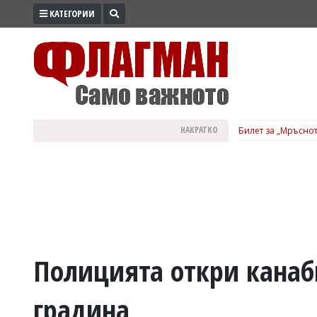
КАТЕГОРИИ
ПРОМО
ЗОНА
ИЗБОРИ
2026
ПРАКТИЧНО
НАКРАТКО
Билет за „Мръснот
КУЛТУРА
ЗДРАВЕ
ПОЛИТИКА
ОБЩИНИ
ОБЩЕСТВО
ЛАЙФСТАЙЛ
Полицията откри канаби
ВОЙНАТА
градина
В