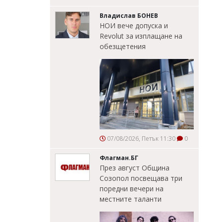
Владислав БОНЕВ
НОИ вече допуска и
Revolut за изплащане на
обезщетения
07/08/2026, Петък 11:30
0
Флагман.БГ
През август Община
Созопол посвещава три
поредни вечери на
местните таланти