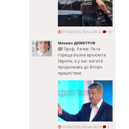
07/08/2026, Петък 08:32
16
Михаил ДИМИТРОВ
Проф. Рачев: Пета
гореща вълна връхлита
Европа, а у нас жегата
продължава до Второ
пришествие
07/08/2026, Петък 08:30
3