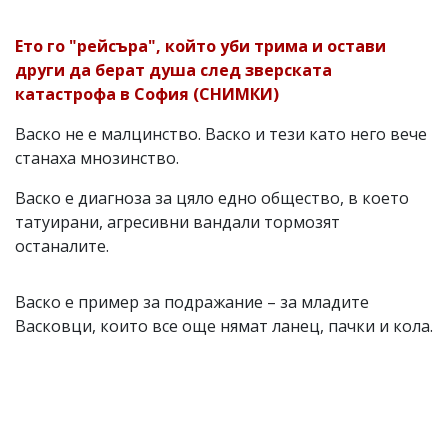
Ето го "рейсъра", който уби трима и остави
други да берат душа след зверската
катастрофа в София (СНИМКИ)
Васко не е малцинство. Васко и тези като него вече
станаха мнозинство.
Васко е диагноза за цяло едно общество, в което
татуирани, агресивни вандали тормозят
останалите.
Васко е пример за подражание – за младите
Васковци, които все още нямат ланец, пачки и кола.