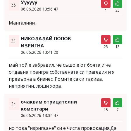
Уууууу
36.
06.06.2026 13:56:47
1
25
Мангалиии...
НИКОЛАЛАЙ ПОПОВ
35.
ИЗРИГНА
23
13
06.06.2026 13:41:20
май той е забравил, че също е от боята и че
отдавна преигра собствената си трагедия и я
превърна в бизнес. Ромите са си такива,
неприятни, лоши хора.
очаквам отрицателни
34.
коментари
15
7
06.06.2026 13:34:47
но това "изригване" си е чиста провокация.Да