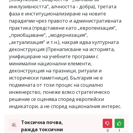
инклузивността“, алчността - добра), третата
фаза е институционализиране на новите
парадигми чрез правото и административната
практика (представени като „европеизация“,
„приобщаване“, „модернизация“,
„актуализация“ и т.н.), накрая идва културната
деконструкция (Пренаписване на историята,
унифициране на учебните програми с
минимални национални елементи,
деконструкция на празници, ритуали и
исторически паметници). България не е
подмината от този процес на социално
инженерство, понеже всяко стратегическо
решение се оценява според европейски
индикатори, а не според националния интерес.
Токсична почва,
46.
ражда токсични
0
1