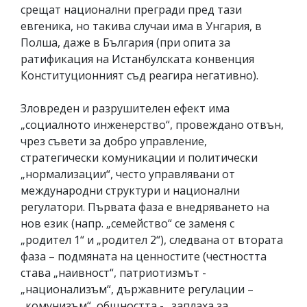
срещат национални прегради пред тази
евгеника, но такива случаи има в Унгария, в
Полша, даже в България (при опита за
ратификация на Истанбулската конвенция
Конституционният съд реагира негативно).
Зловреден и разрушителен ефект има
„социалното инженерство“, провеждано отвън,
чрез съвети за добро управление,
стратегически комуникации и политически
„нормализации“, често управлявани от
международни структури и национални
регулатори. Първата фаза е внедряването на
нов език (напр. „семейство“ се заменя с
„родител 1“ и „родител 2“), следвана от втората
фаза – подмяната на ценностите (честността
става „наивност“, патриотизмът -
„национализъм“, държавните регулации –
„комунизъм“, общността - „заплаха за