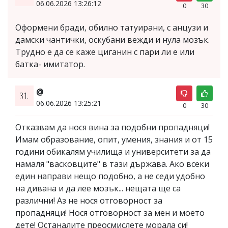
06.06.2026 13:26:12
0
30
Оформени бради, обилно татуирани, с анцузи и
дамски чантички, оскубани вежди и нула мозък.
Трудно е да се каже циганин с пари ли е или
батка- имитатор.
@
31.
06.06.2026 13:25:21
0
30
Отказвам да нося вина за подобни пропадняци!
Имам образование, опит, умения, знания и от 15
години обикалям училища и университети за да
намаля "васковците" в тази държава. Ако всеки
един направи нещо подобно, а не седи удобно
на дивана и да лее мозък... нещата ще са
различни! Аз не нося отговорност за
пропадняци! Нося отговорност за мен и моето
дете! Останалите преосмислете морала си!