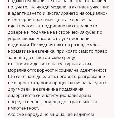
подмяна България се оказва не просто пасивен
получател на чужди модели, а активен участник
в адаптирането и инсталирането на социално-
инженерни практики. Целта е ерозия на
идентичността, подриване на социалното
доверие и подмяна на историческия субект с
управляваме масово от функционални
индивиди. Последният акт на разпад е чрез
нормативна евгеника, при която самото право
започва да става оръжие срещу
възпроизводството на културната към,
морална отговорност и социална идентичност.
Що се отнася до елита, неговото разграждане
не е просто кадрови процес на смяна на един с
друг човек, а евгенична подмяна на
лидерството си институционализирана
посредственост, водеща до стратегическа
импотентност.
Ако сме народ, а не мърша, ще издигнем