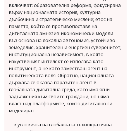
включват: образователна реформа, фокусирана
върху националната история, културна
дълбочина и стратегическо мислене; етос на
паметта, който се противопоставя на
дигиталната амнезия; икономически модели
въз основа на локална автономия, устойчиво
земеделие, хранителен и енергиен суверенитет;
институционална независимост, в която
изкуственият интелект се използва като
инструмент, а не като заместваш агент на
политическата воля. Обратно, националната
държава се оказва паразитен агент в
глобалната дигитална среда, като има ясни
задължения към своите граждани, но няма
власт над платформите, които дигитално ги
моделират.
.... в условията на глобалната технократична