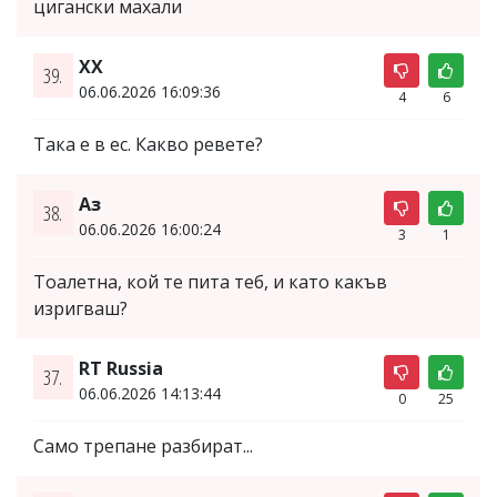
цигански махали
XX
39.
06.06.2026 16:09:36
4
6
Така е в ес. Какво ревете?
Аз
38.
06.06.2026 16:00:24
3
1
Тоалетна, кой те пита теб, и като какъв
изригваш?
RT Russia
37.
06.06.2026 14:13:44
0
25
Само трепане разбират...