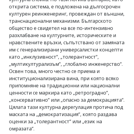
открита система, е подложена на дългосрочен
културен реинженеринг, провеждан от външни,
транснационални механизми. Българското
общество е свидетел на все по-интензивно
разхлабване на културните, историческите и
нравствените връзки, съпътствано от замяната
им с генерализирани универсалистки концепти
като „инклузивност“, „толерантност“,
„мултикултурализъм“, „глобално инженерство“.
Освен това, много честно се приема и
институционализирана вина, при която всяко
припомняне на традиционни или национални
ценности се маркира като „ретроградно“,
„консервативно“ или „опасно за демокрацията“.
Цялата тази културна дерегулация протича под
маската на „демократизация“, която раздава
оценки за „толерантност“ или „език на
омразата“.