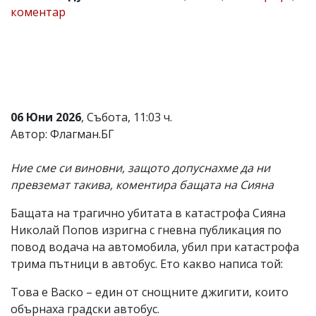
коментар
Коментарите
под
статиите
се
въвеждат
от
читателите
и
06 Юни 2026
, Събота, 11:03 ч.
редакцията
не
Автор: Флагман.БГ
носи
отговорност
Ние сме си виновни, защото допуснахме да ни
за
тях!
превземат такива, коментира бащата на Сияна
Ако
откриете
Бащата на трагично убитата в катастрофа Сияна
обиден
Николай Попов изригна с гневна публикация по
за
вас
повод водача на автомобила, убил при катастрофа
коментар,
трима пътници в автобус. Ето какво написа той:
моля
сигнализирайте
Това е Васко – един от снощните джигити, които
ни!
обърнаха градски автобус.