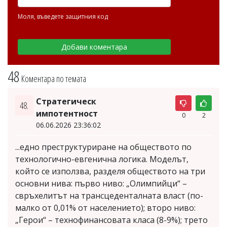
Моля, въведете защитния код
48
Коментара по темата
Стратегическ
48.
импотентност
0
2
06.06.2026 23:36:02
...едно преструктуриране на обществото по
технологично-евгенична логика. Моделът,
който се използва, разделя обществото на три
основни нива: първо ниво: „Олимпийци“ –
свръхелитът на трансцеденталната власт (по-
малко от 0,01% от населението); второ ниво:
„Герои“ – технофинансовата класа (8-9%); трето