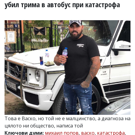
УКРАЙНА
убил трима в автобус при катастрофа
СПОРТ
РАЗСЛЕДВАНЕ
БИЗНЕС
ЮГ
Управители:
Веселин
Василев,
email:
v.vasilev@flagman.bg
Катя
Касабова,
еmail:
k.kassabova@flagman.bg
Главен
редактор:
Иван
Това е Васко, но той не е малцинство, а диагноза на
Колев,
цялото ни общество, написа той
email:
office@flagman.bg
Ключови думи:
михаил попов
,
васко
,
катастрофа
,