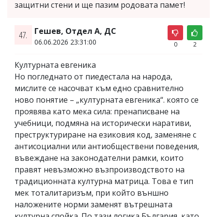
защитни стени и ще пазим родовата памет!
Гешев, Отдел А, ДС
47.
06.06.2026 23:31:00
0
2
Културната евгеника
Но погледнато от пиедестала на народа,
мислите се насочват към едно сравнително
ново понятие – „културната евгеника“. която се
проявява като мека сила: пренаписване на
учебници, подмяна на исторически наративи,
преструктуриране на езиковия код, заменяне с
антисоциални или антиобществени поведения,
въвеждане на законодателни рамки, които
правят невъзможно възпроизводството на
традиционната културна матрица. Това е тип
мек тоталитаризъм, при който външно
наложените норми заменят вътрешната
културна спойка. По тази логика България, като