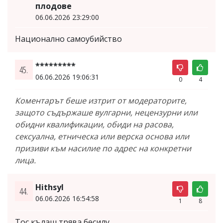
плодове
06.06.2026 23:29:00
Национално самоубийство
*********
45.
06.06.2026 19:06:31
0
4
Коментарът беше изтрит от модераторите,
защото съдържаше вулгарни, нецензурни или
обидни квалификации, обиди на расова,
сексуална, етническа или верска основа или
призиви към насилие по адрес на конкретни
лица.
Hithsyl
44.
06.06.2026 16:54:58
1
8
Тос кълаш трява бесилу