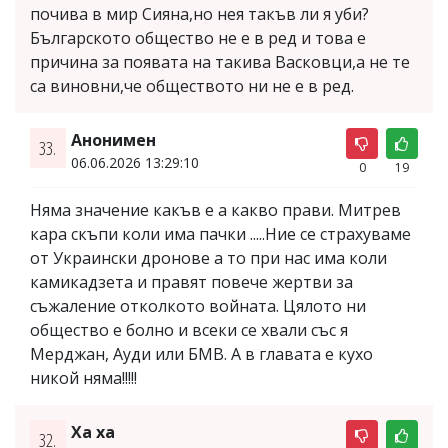
почива в мир Сияна,но нея такъв ли я уби?
Българското общество не е в ред и това е
причина за появата на такива Васковци,а не те
са виновни,че обществото ни не е в ред.
Анонимен
33.
06.06.2026 13:29:10
0
19
Няма значение какъв е а какво прави. Митрев
кара скъпи коли има пачки .....Ние се страхуваме
от Украински дронове а то при нас има коли
камикадзета и правят повече жертви за
съжаление отколкото войната. Цялото ни
общество е болно и всеки се хвали със я
Мерджан, Ауди или БМВ. А в главата е кухо
никой няма!!!!!
Ха ха
32.