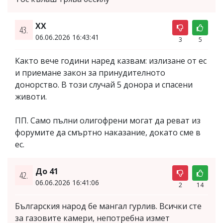
XX
43.
06.06.2026 16:43:41
3
5
Както вече години наред казвам: излизане от ес
и приемане закон за принудителното
донорство. В този случай 5 донора и спасени
животи.
ПП. Само пълни олигофрени могат да реват из
форумите да смъртно наказание, докато сме в
ес.
До 41
42.
06.06.2026 16:41:06
2
14
Българския народ бе мангал гурлив. Всички сте
за газовите камери, непотребна измет