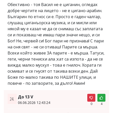
Обективно - тоя Васил не е циганин, огледах
добре чертите на лицето - не е цигано-арабин.
Българин по етнос си е. Просто е гаден чалгар,
слушащ циганъорска музика, и си мисли или
някой му е казал че да се снимаш със заплатата
си и показваш че имаш пари значи нещо, и си
Бог! Не, червей си! Бог пари не признава! С пари
на оня свят - не си отиваш! Парите са мърша.
Всеки който живее ЗА парите - е мърша. Татуси,
геги, черни тениски ала ;кат са изпота - да не се
вижда; малко мускул - това е гнилоч. Хората ги
осмиват и се гнусят от такива всеки ден. Дай
Боже по-малко такива по НАШИТЕ улици, и
повече - по затворите, за дълго! Амин!
До 13 V
24.
06.06.2026 12:43:24
0
4