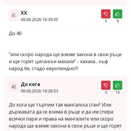
XX
41.
06.06.2026 16:35:55
5
8
До 40
"или скоро народа ще вземе закона в свои ръце
и ще горят цигански махали" - хахаха... къф
народ бе, стадо европеидно?!
До кога
40.
06.06.2026 16:26:53
0
16
До кога ще търпим тая мангалска сган? Или
държавата да се взима в ръце и да им спира
всички пари и права на мангалите или скоро
народа ще вземе закона в свои ръце и ще горят