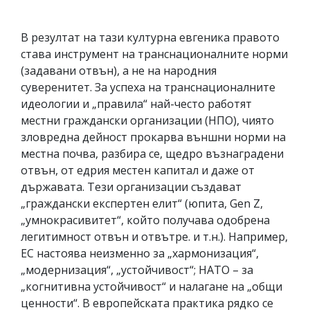
В резултат на тази културна евгеника правото
става инструмент на транснационалните норми
(задавани отвън), а не на народния
суверенитет. За успеха на транснационалните
идеологии и „правила“ най-често работят
местни граждански организации (НПО), чиято
зловредна дейност прокарва външни норми на
местна почва, разбира се, щедро възнаградени
отвън, от едрия местен капитал и даже от
държавата. Тези организации създават
„граждански експертен елит“ (юпита, Gen Z,
„умнокрасивитет“, който получава одобрена
легитимност отвън и отвътре. и т.н.). Например,
ЕС настоява неизменно за „хармонизация“,
„модернизация“, „устойчивост“; НАТО – за
„когнитивна устойчивост“ и налагане на „общи
ценности“. В европейската практика рядко се