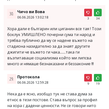
Чичо ви Вова
30.
06.06.2026 13:02:18
3
34
Хора дали е българин или циганин все тая ! Този
боклук УМИШЛЕНО почерни сума ти народ и
трябва публично да му се надене въжето на
стадиона назидателно за да знаят другите
джигити че въжето ги чака........така ги
възпитаваше социализма който ми липсва
много и нямаше безнаказани и беззаконие !!!
Протокола
29.
06.06.2026 12:59:28
9
19
Нека да е ясно, изобщо тук не става дума за
етнос в тези постове. Става въпрос за профил
на хора с дадени ценности. Не се говори нито