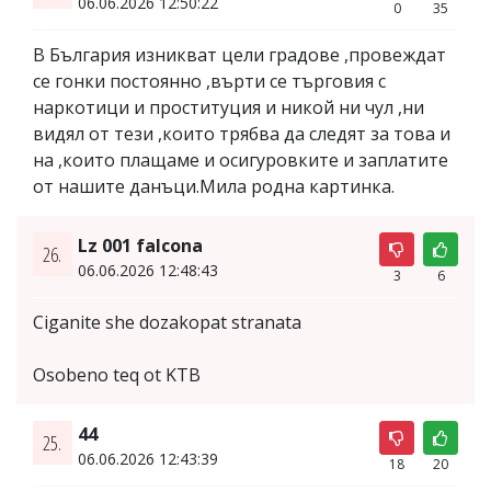
06.06.2026 12:50:22
0
35
В България изникват цели градове ,провеждат
се гонки постоянно ,върти се търговия с
наркотици и проституция и никой ни чул ,ни
видял от тези ,които трябва да следят за това и
на ,които плащаме и осигуровките и заплатите
от нашите данъци.Мила родна картинка.
Lz 001 falcona
26.
06.06.2026 12:48:43
3
6
Ciganite she dozakopat stranata
Osobeno teq ot KTB
44
25.
06.06.2026 12:43:39
18
20