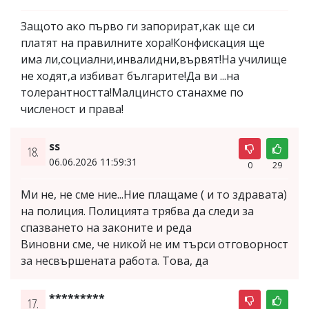
Защото ако първо ги запорират,как ще си
платят на правилните хора!Конфискация ще
има ли,социални,инвалидни,вървят!На училище
не ходят,а избиват българите!Да ви ...на
толерантността!Малцинсто станахме по
численост и права!
ss
18.
06.06.2026 11:59:31
0
29
Ми не, не сме ние...Ние плащаме ( и то здравата)
на полиция. Полицията трябва да следи за
спазването на законите и реда
Виновни сме, че никой не им търси отговорност
за несвършената работа. Това, да
*********
17.