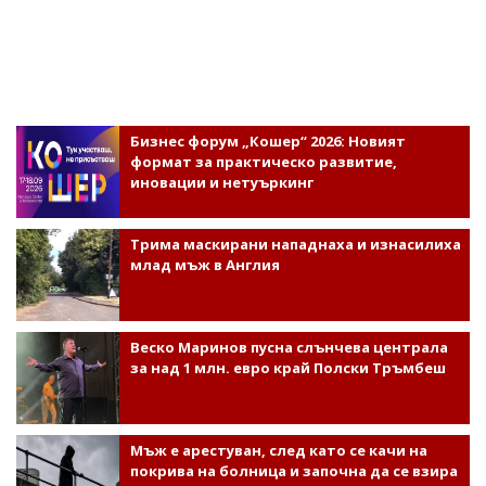
Бизнес форум „Кошер“ 2026: Новият
формат за практическо развитие,
иновации и нетуъркинг
Трима маскирани нападнаха и изнасилиха
млад мъж в Англия
Веско Маринов пусна слънчева централа
за над 1 млн. евро край Полски Тръмбеш
Мъж е арестуван, след като се качи на
покрива на болница и започна да се взира