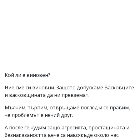
Кой ли е виновен?
Ние сме си виновни. Защото допускаме Васковците
и васковщината да ни превземат.
Мълчим, търпим, отвръщаме поглед и се правим,
че проблемът е нечий друг.
А после се чудим защо агресията, простащината и
безнаказаността вече са навсякъде около нас.