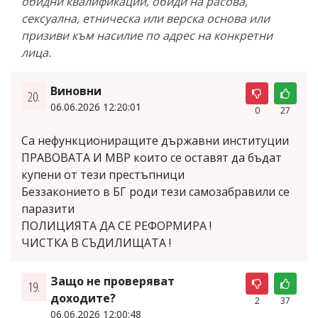
обидни квалификации, обиди на расова,
сексуална, етническа или верска основа или
призиви към насилие по адрес на конкретни
лица.
Виновни
20.
06.06.2026 12:20:01
0
27
Са нефункциониращите държавни институции
ПРАВОВАТА И МВР които се оставят да бъдат
купени от тези престъпници
Беззаконието в БГ роди тези самозабравили се
паразити
ПОЛИЦИЯТА ДА СЕ РЕФОРМИРА !
ЧИСТКА В СЪДИЛИЩАТА !
Защо не проверяват
19.
доходите?
2
37
06.06.2026 12:00:48