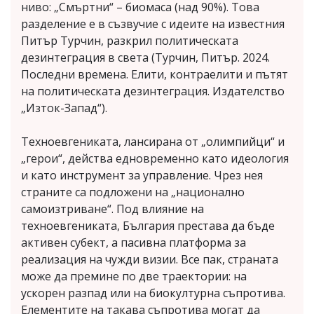
ниво: „Смъртни“ – биомаса (над 90%). Това
разделение е в съзвучие с идеите на известния
Питър Турчин, разкрил политическата
дезинтеграция в света (Турчин, Питър. 2024.
Последни времена. Елити, контраелити и пътят
на политическата дезинтеграция. Издателство
„Изток-Запад“).
Техноевгениката, лансирана от „олимпийци“ и
„герои“, действа едновременно като идеология
и като инструмент за управление. Чрез нея
страните са подложени на „национално
самоизтриване“. Под влияние на
техноевгениката, България престава да бъде
активен субект, а пасивна платформа за
реализация на чужди визии. Все пак, страната
може да премине по две траектории: на
ускорен разпад или на биокултурна съпротива.
Елементите на такава съпротива могат да