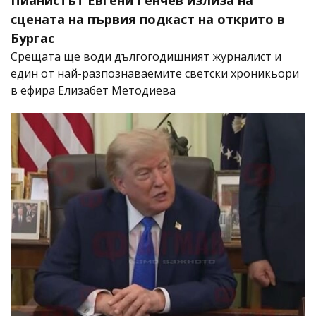
сцената на първия подкаст на открито в
Бургас
Срещата ще води дългогодишният журналист и
един от най-разпознаваемите светски хроникьори
в ефира Елизабет Методиева