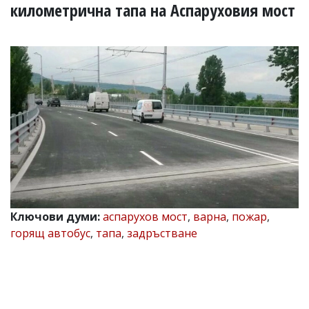
УКРАЙНА
километрична тапа на Аспаруховия мост
СПОРТ
РАЗСЛЕДВАНЕ
БИЗНЕС
ЮГ
Управители:
Веселин
Василев,
email:
v.vasilev@flagman.bg
Катя
Касабова,
еmail:
k.kassabova@flagman.bg
Ключови думи:
аспарухов мост
,
варна
,
пожар
,
горящ автобус
,
тапа
,
задръстване
Главен
редактор:
Иван
Колев,
email:
office@flagman.bg