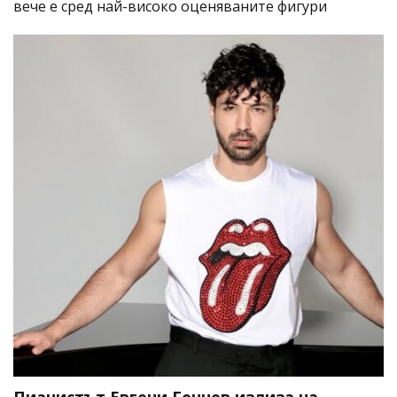
вече е сред най-високо оценяваните фигури
Пианистът Евгени Генчев излиза на