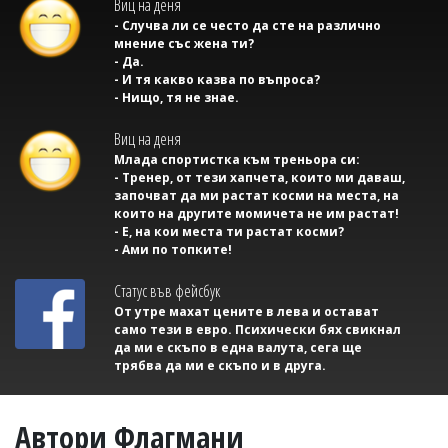
Виц на деня
- Случва ли се често да сте на различно
мнение със жена ти?
- Да.
- И тя какво казва по въпроса?
- Нищо, тя не знае.
Виц на деня
Млада спортистка към треньора си:
- Тренер, от тези хапчета, които ми даваш,
започват да ми растат косми на места, на
които на другите момичета не им растат!
- Е, на кои места ти растат косми?
- Ами по топките!
Статус във фейсбук
От утре махат цените в лева и остават
само тези в евро. Психически бях свикнал
да ми е скъпо в една валута, сега ще
трябва да ми е скъпо и в друга.
Автори Флагмани