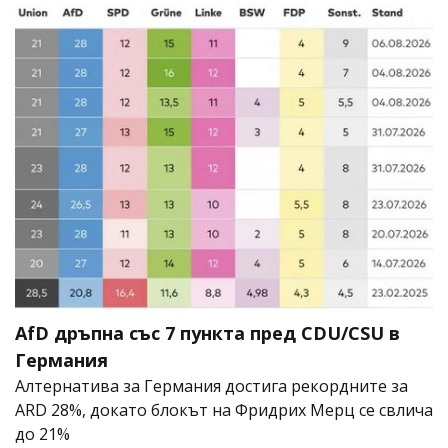
AfD дръпна със 7 пункта пред CDU/CSU в
Германия
Алтернатива за Германия достига рекордните за
ARD 28%, докато блокът на Фридрих Мерц се свлича
до 21%