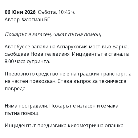
Коментарите
06 Юни 2026
, Събота, 10:45 ч.
под
статиите
Автор: Флагман.БГ
се
въвеждат
Пожарът е загасен, чакат пътна помощ
от
читателите
и
Автобус се запали на Аспаруховия мост във Варна,
редакцията
съобщава Нова телевизия. Инцидентът е станал в
не
8.00 часа сутринта.
носи
отговорност
Превозното средство не е на градския транспорт, а
за
тях!
на частен превозвач. Става въпрос за техническа
Ако
повреда.
откриете
обиден
за
Няма пострадали. Пожарът е изгасен и се чака
вас
коментар,
пътна помощ.
моля
сигнализирайте
Инцидентът предизвика километрична опашка.
ни!