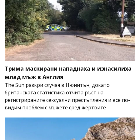
Трима маскирани нападнаха и изнасилиха
млад мъж в Англия
The Sun разкри случая в Нюнитън, докато
британската статистика отчита ръст на
регистрираните сексуални престъпления и все по-
видим проблем с мъжете сред жертвите