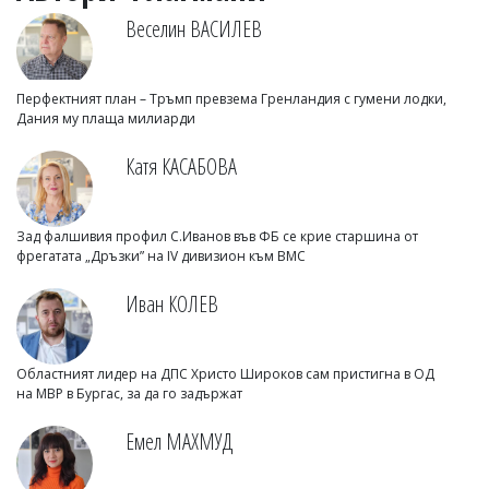
Веселин ВАСИЛЕВ
Перфектният план – Тръмп превзема Гренландия с гумени лодки,
Дания му плаща милиарди
Катя КАСАБОВА
Зад фалшивия профил С.Иванов във ФБ се крие старшина от
фрегатата „Дръзки” на IV дивизион към ВМС
Иван КОЛЕВ
Областният лидер на ДПС Христо Широков сам пристигна в ОД
на МВР в Бургас, за да го задържат
Емел МАХМУД