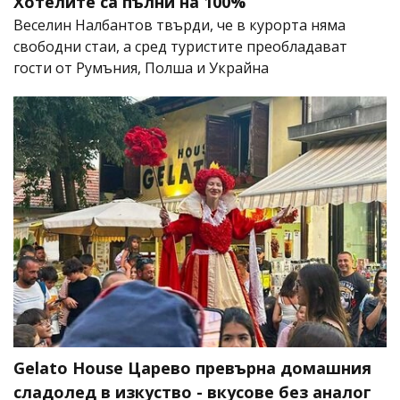
Хотелите са пълни на 100%
Веселин Налбантов твърди, че в курорта няма
свободни стаи, а сред туристите преобладават
гости от Румъния, Полша и Украйна
Gelato House Царево превърна домашния
сладолед в изкуство - вкусове без аналог