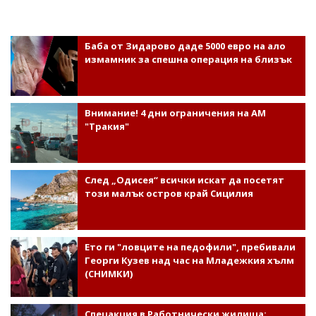
Баба от Зидарово даде 5000 евро на ало
измамник за спешна операция на близък
Внимание! 4 дни ограничения на АМ
"Тракия"
След „Одисея“ всички искат да посетят
този малък остров край Сицилия
Ето ги "ловците на педофили", пребивали
Георги Кузев над час на Младежкия хълм
(СНИМКИ)
Спецакция в Работнически жилища: