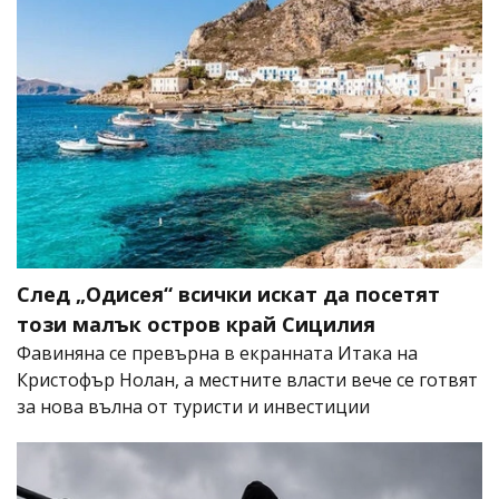
След „Одисея“ всички искат да посетят
този малък остров край Сицилия
Фавиняна се превърна в екранната Итака на
Кристофър Нолан, а местните власти вече се готвят
за нова вълна от туристи и инвестиции