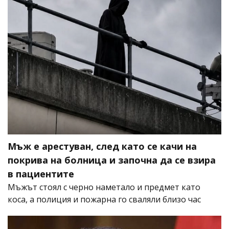
Мъж е арестуван, след като се качи на
покрива на болница и започна да се взира
в пациентите
Мъжът стоял с черно наметало и предмет като
коса, а полиция и пожарна го сваляли близо час