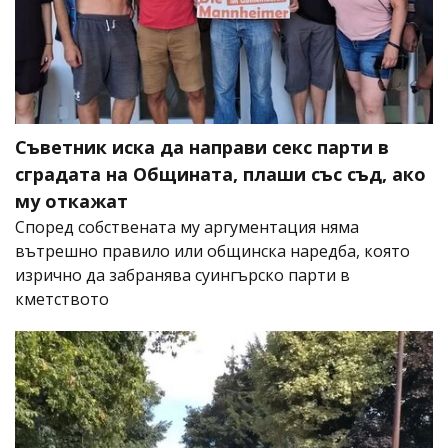
Съветник иска да направи секс парти в
сградата на Общината, плаши със съд, ако
му откажат
Според собствената му аргументация няма
вътрешно правило или общинска наредба, която
изрично да забранява суингърско парти в
кметството