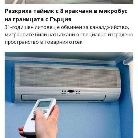
Разкриха тайник с 8 иракчани в микробус
на границата с Гърция
31-годишен литовец е обвинен за каналджийство,
мигрантите били натъпкани в специално изградено
пространство в товарния отсек