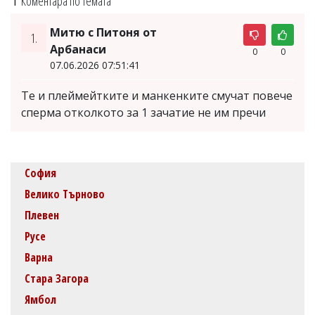
Коментара по темата
Митю с Питоня от
1.
Арбанаси
0
0
07.06.2026 07:51:41
Те и плеймейтките и манкенките смучат повече
сперма отколкото за 1 зачатие не им пречи
София
Велико Търново
Плевен
Русе
Варна
Стара Загора
Ямбол