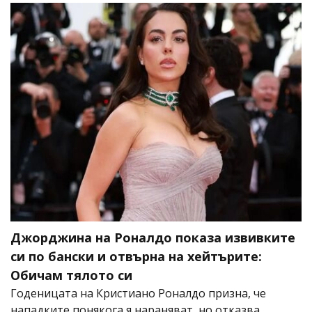
Джорджина на Роналдо показа извивките
си по бански и отвърна на хейтърите:
Обичам тялото си
Годеницата на Кристиано Роналдо призна, че
нападките понякога я нараняват, но отказва