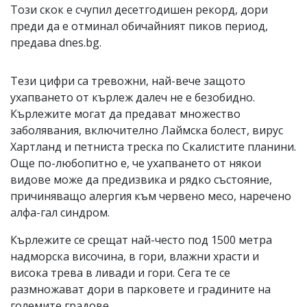
Този скок е счупил десетгодишен рекорд, дори
преди да е отминал обичайният пиков период,
предава dnes.bg.
Тези цифри са тревожни, най-вече защото
ухапването от кърлеж далеч не е безобидно.
Кърлежите могат да предават множество
заболявания, включително Лаймска болест, вирус
Хартланд и петниста треска по Скалистите планини.
Още по-любопитно е, че ухапването от някои
видове може да предизвика и рядко състояние,
причиняващо алергия към червено месо, наречено
алфа-гал синдром.
Кърлежите се срещат най-често под 1500 метра
надморска височина, в гори, влажни храсти и
висока трева в ливади и гори. Сега те се
размножават дори в парковете и градините на
големите градове.