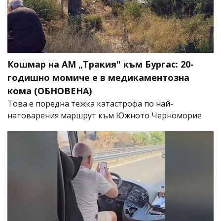
Кошмар на АМ „Тракия" към Бургас: 20-
годишно момиче е в медикаментозна
кома (ОБНОВЕНА)
Това е поредна тежка катастрофа по най-
натоварения маршрут към Южното Черноморие