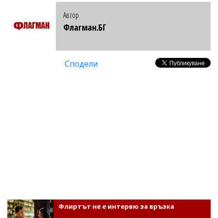
Автор
Флагман.БГ
Сподели
Флиртът не е интервю за връзка