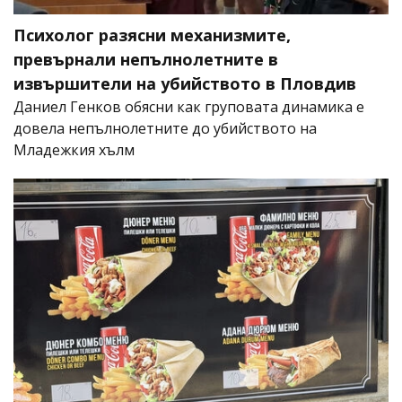
Психолог разясни механизмите,
превърнали непълнолетните в
извършители на убийството в Пловдив
Даниел Генков обясни как груповата динамика е
довела непълнолетните до убийството на
Младежкия хълм