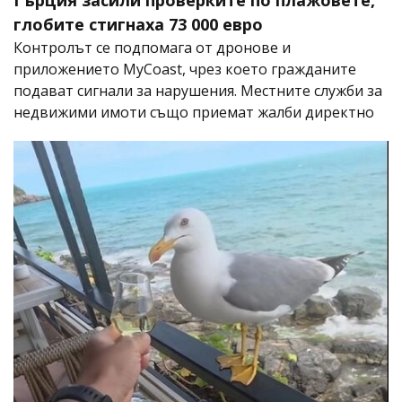
Гърция засили проверките по плажовете,
глобите стигнаха 73 000 евро
Контролът се подпомага от дронове и
приложението MyCoast, чрез което гражданите
подават сигнали за нарушения. Местните служби за
недвижими имоти също приемат жалби директно