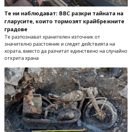
Те ни наблюдават: BBC разкри тайната на
гларусите, които тормозят крайбрежните
градове
Те разпознават хранителен източник от
значително разстояние и следят действията на
хората, вместо да разчитат единствено на случайно
открита храна