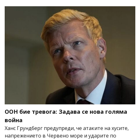
ООН бие тревога: Задава се нова голяма
война
Ханс Грундберг предупреди, че атаките на хусите,
напрежението в Червено море и ударите по