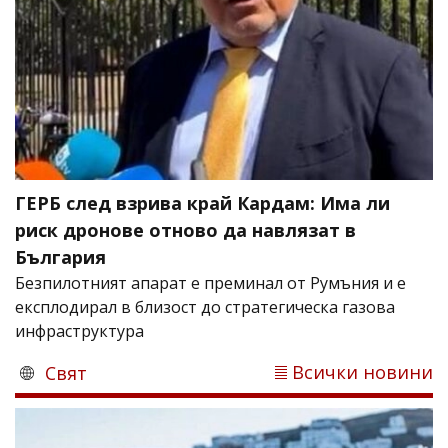
ГЕРБ след взрива край Кардам: Има ли
риск дронове отново да навлязат в
България
Безпилотният апарат е преминал от Румъния и е
експлодирал в близост до стратегическа газова
инфраструктура
Всички новини
Свят