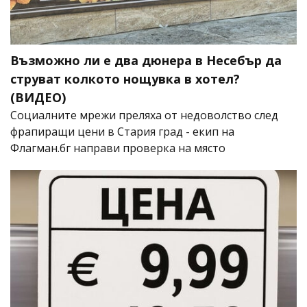
Възможно ли е два дюнера в Несебър да
струват колкото нощувка в хотел?
(ВИДЕО)
Социалните мрежи преляха от недоволство след
фрапиращи цени в Стария град - екип на
Флагман.бг направи проверка на място