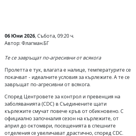
Коментарите
под
статиите
се
въвеждат
от
06 Юни 2026
, Събота, 09:20 ч.
читателите
Автор: Флагман.БГ
и
редакцията
не
Те се завръщат по-агресивни от всякога
носи
отговорност
Пролетта е тук, влагата е налице, температурите се
за
покачват - идеалните условия за кърлежите. А те се
тях!
Ако
завръщат по-агресивни от всякога.
откриете
обиден
Според Центровете за контрол и превенция на
за
заболяванията (CDC) в Съединените щати
вас
кърлежите смучат повече кръв от обикновено. С
коментар,
моля
официално започналия сезон на кърлежите, от
сигнализирайте
април до октомври, посещенията в спешните
ни!
отделения се увеличават драстично, според CDC.