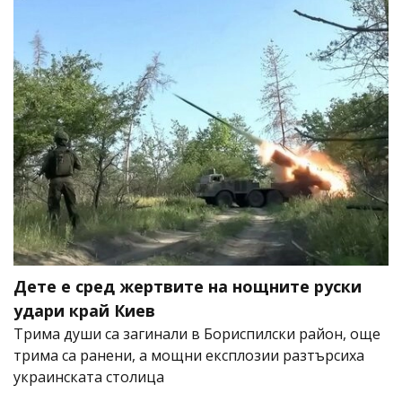
Дете е сред жертвите на нощните руски
удари край Киев
Трима души са загинали в Бориспилски район, още
трима са ранени, а мощни експлозии разтърсиха
украинската столица