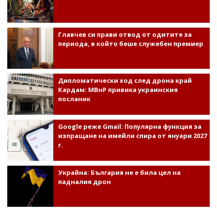
Главчев си прави отвод от одитите за
периода, в който беше служебен премиер
Дипломатически ход след дрона край
Кардам: МВнР привика украинския
посланик
Google реже Gmail: Популярна функция за
изпращане на имейли спира от януари 2027
г.
Украйна: България не е била цел на
падналия дрон