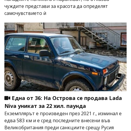
чуждите представи за красота да определят
самочувствието ѝ
Една от 36: На Острова се продава Lada
Niva уникат за 22 хил. паунда
Екземплярът е произведен през 2021 г., изминал е
едва 583 км и е сред последните внесени във
Великобритания преди санкциите срещу Русия