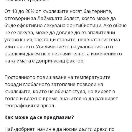
От 10 до 20% от кърлежите носят бактериите,
отговорни за Лаймската болест, която може да
бъде ефективно лекувана с антибиотици. Ако обаче
не се лекува, може да доведе до възпалителни
усложнения, засягащи ставите, нервната система
или сърцето. Увеличението на ухапванията от
кърлежи далеч не е незначително, а изменението
на климата е допринасящ фактор.
Постоянното повишаване на температурите
поради глобалното затопляне позволи на
кърлежите, които не обичат студа, но виреят в
топло и влажно време, значително да разширят
географския си ареал.
Как може да се предпазим?
Най-добрият начин е да носим дълги дрехи по