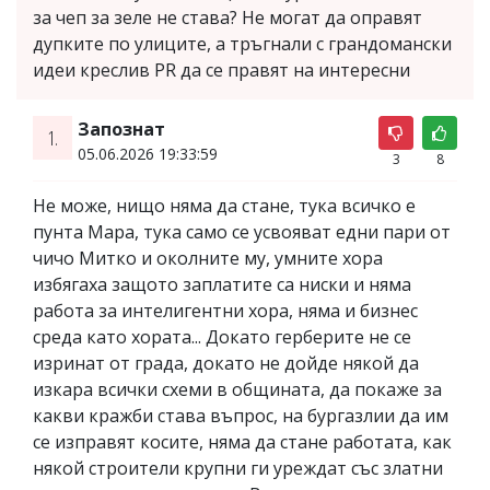
за чеп за зеле не става? Не могат да оправят
дупките по улиците, а тръгнали с грандомански
идеи креслив PR да се правят на интересни
Запознат
1.
05.06.2026 19:33:59
3
8
Не може, нищо няма да стане, тука всичко е
пунта Мара, тука само се усвояват едни пари от
чичо Митко и околните му, умните хора
избягаха защото заплатите са ниски и няма
работа за интелигентни хора, няма и бизнес
среда като хората... Докато герберите не се
изринат от града, докато не дойде някой да
изкара всички схеми в общината, да покаже за
какви кражби става въпрос, на бургазлии да им
се изправят косите, няма да стане работата, как
някой строители крупни ги уреждат със златни