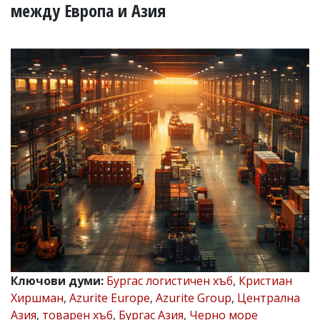
УКРАЙНА
между Европа и Азия
СПОРТ
РАЗСЛЕДВАНЕ
БИЗНЕС
ЮГ
Управители:
Веселин
Василев,
email:
v.vasilev@flagman.bg
Катя
Касабова,
еmail:
k.kassabova@flagman.bg
Главен
редактор:
Иван
Ключови думи:
Бургас логистичен хъб
,
Кристиан
Колев,
Хиршман
,
Azurite Europe
,
Azurite Group
,
Централна
email:
office@flagman.bg
Азия
,
товарен хъб
,
Бургас Азия
,
Черно море