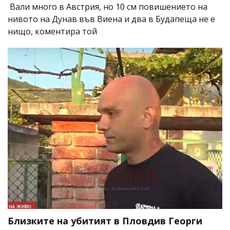
Вали много в Австрия, но 10 см повишението на
нивото на Дунав във Виена и два в Будапеща не е
нищо, коментира той
Близките на убитият в Пловдив Георги