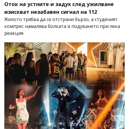
Оток на устните и задух след ужилване
изискват незабавен сигнал на 112
Жилото трябва да се отстрани бързо, а студеният
компрес намалява болката и подуването при лека
реакция