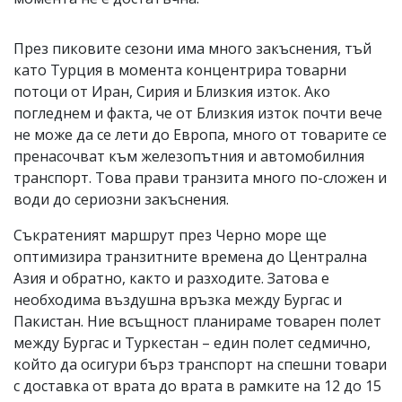
През пиковите сезони има много закъснения, тъй
като Турция в момента концентрира товарни
потоци от Иран, Сирия и Близкия изток. Ако
погледнем и факта, че от Близкия изток почти вече
не може да се лети до Европа, много от товарите се
пренасочват към железопътния и автомобилния
транспорт. Това прави транзита много по-сложен и
води до сериозни закъснения.
Съкратеният маршрут през Черно море ще
оптимизира транзитните времена до Централна
Азия и обратно, както и разходите. Затова е
необходима въздушна връзка между Бургас и
Пакистан. Ние всъщност планираме товарен полет
между Бургас и Туркестан – един полет седмично,
който да осигури бърз транспорт на спешни товари
с доставка от врата до врата в рамките на 12 до 15