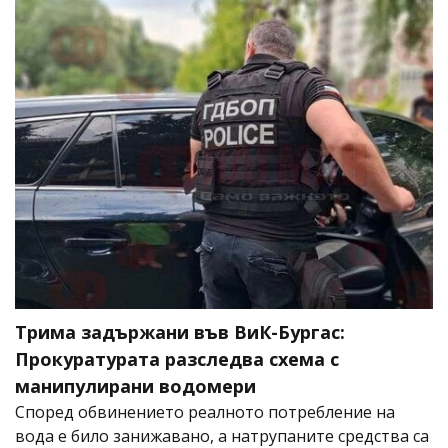
Трима задържани във ВиК-Бургас:
Прокуратурата разследва схема с
манипулирани водомери
Според обвинението реалното потребление на
вода е било занижавано, а натрупаните средства са