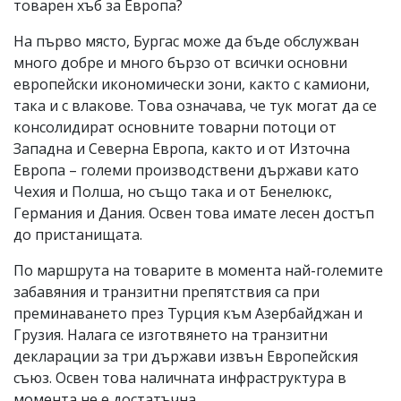
товарен хъб за Европа?
На първо място, Бургас може да бъде обслужван
много добре и много бързо от всички основни
европейски икономически зони, както с камиони,
така и с влакове. Това означава, че тук могат да се
консолидират основните товарни потоци от
Западна и Северна Европа, както и от Източна
Европа – големи производствени държави като
Чехия и Полша, но също така и от Бенелюкс,
Германия и Дания. Освен това имате лесен достъп
до пристанищата.
По маршрута на товарите в момента най-големите
забавяния и транзитни препятствия са при
преминаването през Турция към Азербайджан и
Грузия. Налага се изготвянето на транзитни
декларации за три държави извън Европейския
съюз. Освен това наличната инфраструктура в
момента не е достатъчна.