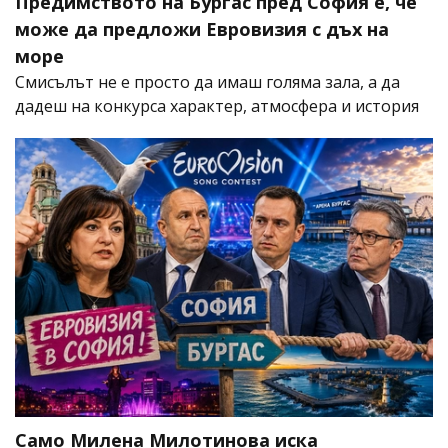
Предимството на Бургас пред София е, че
може да предложи Евровизия с дъх на
море
Смисълът не е просто да имаш голяма зала, а да
дадеш на конкурса характер, атмосфера и история
Само Милена Милотинова иска