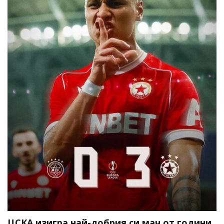
ЦСКА изигра най-добрия си мач от години