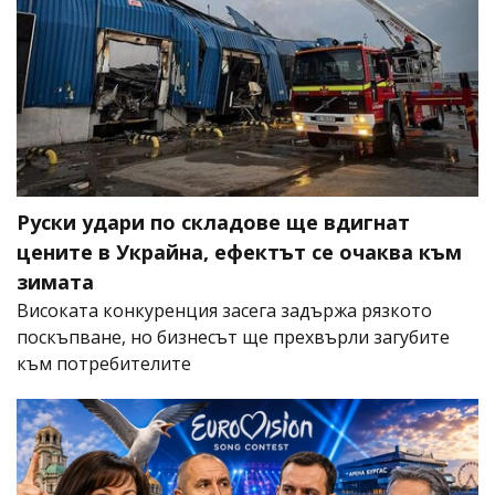
Руски удари по складове ще вдигнат
цените в Украйна, ефектът се очаква към
зимата
Високата конкуренция засега задържа рязкото
поскъпване, но бизнесът ще прехвърли загубите
към потребителите