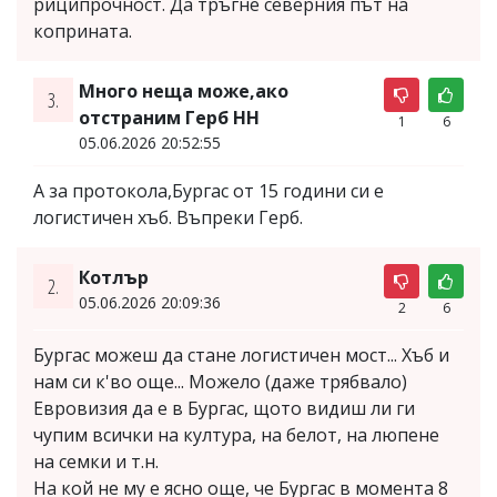
риципрочност. Да тръгне северния път на
коприната.
Много неща може,ако
3.
отстраним Герб НН
1
6
05.06.2026 20:52:55
А за протокола,Бургас от 15 години си е
логистичен хъб. Въпреки Герб.
Котлър
2.
05.06.2026 20:09:36
2
6
Бургас можеш да стане логистичен мост... Хъб и
нам си к'во още... Можело (даже трябвало)
Евровизия да е в Бургас, щото видиш ли ги
чупим всички на култура, на белот, на люпене
на семки и т.н.
На кой не му е ясно още, че Бургас в момента 8