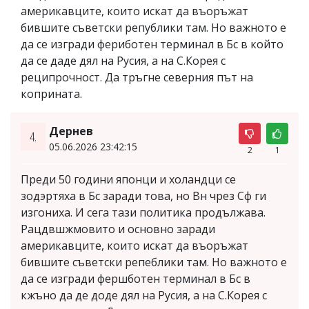
америкавците, които искат да въоръжат
бившите съветски републики там. Но важното е
да се изгради фериботен терминал в Бс в който
да се даде дял на Русия, а на С.Корея с
реципрочност. Да тръгне северния път на
коприната.
Дернев
4.
05.06.2026 23:42:15
2
1
Преди 50 години японци и холандци се
зодэртяха в Бс заради това, но Вн чрез Сф ги
изгониха. И сега тази политика продължава.
Рацдвшжмовито и основно заради
америкавците, които искат да въоръжат
бившите съветски репеблики там. Но важното е
да се изгради фершботен терминал в Бс в
кжъно да де доде дял на Русия, а на С.Корея с