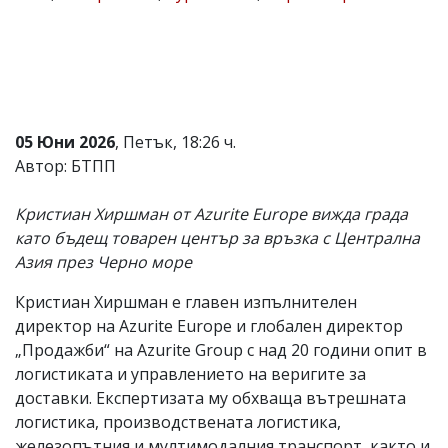
Коментарите
под
статиите
се
въвеждат
от
читателите
05 Юни 2026
, Петък, 18:26 ч.
и
Автор: БТПП
редакцията
не
носи
Кристиан Хиршман от Azurite Europe вижда града
отговорност
като бъдещ товарен център за връзка с Централна
за
тях!
Азия през Черно море
Ако
откриете
Кристиан Хиршман е главен изпълнителен
обиден
директор на Azurite Europe и глобален директор
за
вас
„Продажби“ на Azurite Group с над 20 години опит в
коментар,
логистиката и управлението на веригите за
моля
доставки. Експертизата му обхваща вътрешната
сигнализирайте
ни!
логистика, производствената логистика,
железопътния и мултимодалния транспорт, както и