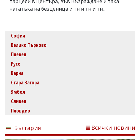
парцели в центъра, във Възраждане и така
нататъка на безценица и тн и тн и тн...
София
Велико Търново
Плевен
Русе
Варна
Стара Загора
Ямбол
Сливен
Пловдив
Всички новини
България