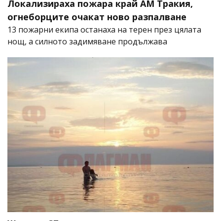
Локализираха пожара край АМ Тракия,
огнеборците очакат ново разпалване
13 пожарни екипа останаха на терен през цялата
нощ, а силното задимяване продължава