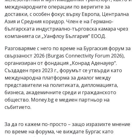
международните операции по веригите за
доставки, с особен фокус върху Европа, Централна
Азия и Средния коридор. Член е на Германо-
българската индустриално-търговска камара чрез
компанията си „Уанфлоу България“ ЕООД.
Разговаряме с него по време на Бургаския форум за
свързаност 2026 (Burgas Connectivity Forum 2026),
организиран от фондация „Конрад Аденауер“.
Създаден през 2023 г., форумът се утвърди като
международна платформа за диалог между
представители на политиката, дипломацията,
бизнеса, академичните среди и гражданското
общество. Money.bg е медиен партньор на
събитието.
За да го кажем по-просто – защо изразихте мнение
по време на форума, че виждате Бургас като