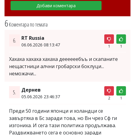
6
Коментара по темата
RT Russia
6.
06.06.2026 08:13:47
1
1
Хахаха хахаха хахаха деееееебъъ и скапаните
нещастници алчни гробарски боклуци...
неможачи...
Дернев
5.
05.06.2026 23:46:37
2
1
Преди 50 години японци и холандци се
завъртяха в Бс заради това, но Вн чрез Сф ги
изгониха. И сега тази политика продължава.
Раздвижването сега е основно заради