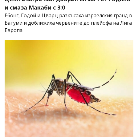
и смаза Макаби с 3:0
Ебонг, Годой и Цварц разкъсаха израелския гранд в
Батуми и доближиха червените до плейофа на Лига
Европа