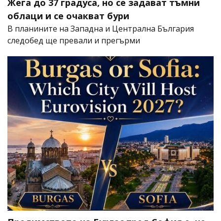
Жега до 37 градуса, но се задават тъмни
облаци и се очакват бури
В планините на Западна и Централна България
следобед ще превали и прегърми