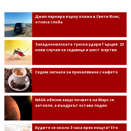
Джип паркира върху плажа в Свети Влас,
отнесе глоба
Западнонилската треска удари Гърция: 23
нови случая за седмица и шест жертви
Седем сигнала за прекаляване с кафето
NASA обясни защо почвата на Марс се
затопля, а въздухът остава леден
Будите се около 3 часа през нощта? Ето