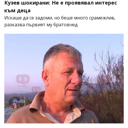
Кузев шокирани: Не е проявявал интерес
към деца
Искаше да се задоми, но беше много срамежлив,
разказва първият му братовчед