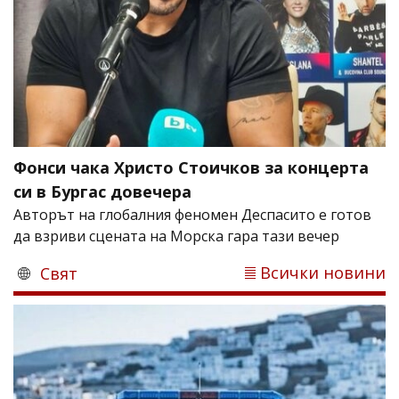
Фонси чака Христо Стоичков за концерта
си в Бургас довечера
Авторът на глобалния феномен Деспасито е готов
да взриви сцената на Морска гара тази вечер
Всички новини
Свят