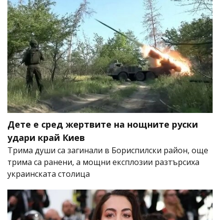
Дете е сред жертвите на нощните руски
удари край Киев
Трима души са загинали в Бориспилски район, още
трима са ранени, а мощни експлозии разтърсиха
украинската столица