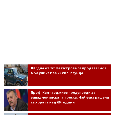
Една от 36: На Острова се продава Lada
Niva уникат за 22 хил. паунда
Проф. Кантарджиев предупреди за
западнонилската треска: Най-застрашени
са хората над 60 години