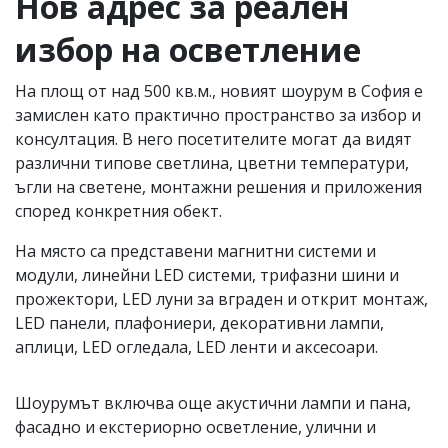
Нов адрес за реален
избор на осветление
На площ от над 500 кв.м., новият шоурум в София е
замислен като практично пространство за избор и
консултация. В него посетителите могат да видят
различни типове светлина, цветни температури,
ъгли на светене, монтажни решения и приложения
според конкретния обект.
На място са представени магнитни системи и
модули, линейни LED системи, трифазни шини и
прожектори, LED луни за вграден и открит монтаж,
LED панели, плафониери, декоративни лампи,
аплици, LED огледала, LED ленти и аксесоари.
Шоурумът включва още акустични лампи и пана,
фасадно и екстериорно осветление, улични и