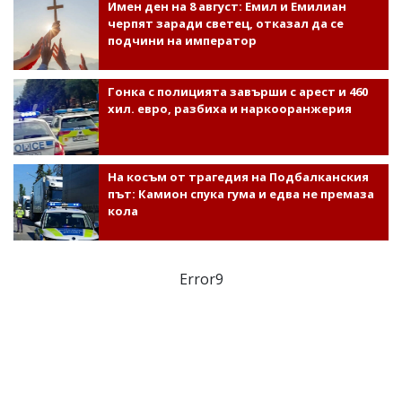
Имен ден на 8 август: Емил и Емилиан
черпят заради светец, отказал да се
подчини на император
Гонка с полицията завърши с арест и 460
хил. евро, разбиха и наркооранжерия
На косъм от трагедия на Подбалканския
път: Камион спука гума и едва не премаза
кола
Error9