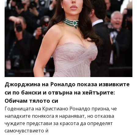
Джорджина на Роналдо показа извивките
си по бански и отвърна на хейтърите:
Обичам тялото си
Годеницата на Кристиано Роналдо призна, че
нападките понякога я нараняват, но отказва
чуждите представи за красота да определят
самочувствието ѝ