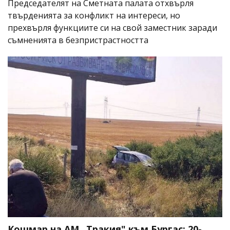
Председателят на Сметната палата отхвърля
твърденията за конфликт на интереси, но
прехвърля функциите си на свой заместник заради
съмненията в безпристрастността
Кошмар на АМ „Тракия" към Бургас: 20-