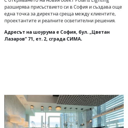
С откриването на новия обект Polaris Lighting
разширява присъствието си в София и създава още
една точка за директна среща между клиентите,
проектантите и реалните осветителни решения.
Адресът на шоурума е София, бул. „Цветан
Лазаров“ 71, ет. 2, сграда СИМА.