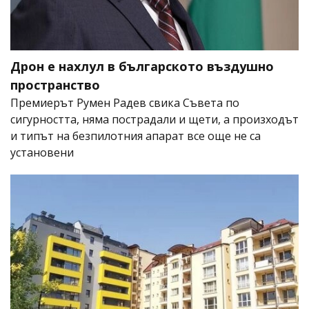
Дрон е нахлул в българското въздушно
пространство
Премиерът Румен Радев свика Съвета по
сигурността, няма пострадали и щети, а произходът
и типът на безпилотния апарат все още не са
установени