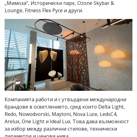
„Мимоза“, Исторически парк, Ozone Skybar &
Lounge, Fitness Flex Русе и други.
Компанията работи и с утвърдени международни
брандове в осветлението, сред които Delta Light,
Redo, Nowodvorski, Maytoni, Nova Luce, LedsC4,
Arelux, One Light и Ideal Lux. Това дава възможност
за избор между различни стилове, технически
параметри и ценови нива.