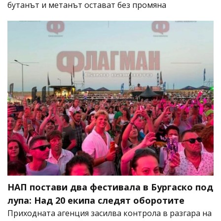
бутанът и метанът остават без промяна
НАП постави два фестивала в Бургаско под
лупа: Над 20 екипа следят оборотите
Приходната агенция засилва контрола в разгара на