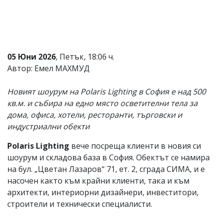
Коментарите
под
статиите
се
въвеждат
от
05 Юни 2026
, Петък, 18:06 ч.
читателите
Автор: Емел МАХМУД
и
редакцията
не
Новият шоурум на Polaris Lighting в София е над 500
носи
кв.м. и събира на едно място осветителни тела за
отговорност
дома, офиса, хотели, ресторанти, търговски и
за
тях!
индустриални обекти
Ако
откриете
Polaris Lighting
вече посреща клиенти в новия си
обиден
шоурум и складова база в София. Обектът се намира
за
вас
на бул. „Цветан Лазаров“ 71, ет. 2, сграда СИМА, и е
коментар,
насочен както към крайни клиенти, така и към
моля
архитекти, интериорни дизайнери, инвеститори,
сигнализирайте
ни!
строители и технически специалисти.