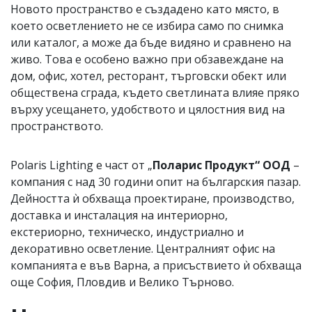
Новото пространство е създадено като място, в
което осветлението не се избира само по снимка
или каталог, а може да бъде видяно и сравнено на
живо. Това е особено важно при обзавеждане на
дом, офис, хотел, ресторант, търговски обект или
обществена сграда, където светлината влияе пряко
върху усещането, удобството и цялостния вид на
пространството.
Polaris Lighting е част от „
Поларис Продукт“ ООД
–
компания с над 30 години опит на българския пазар.
Дейността ѝ обхваща проектиране, производство,
доставка и инсталация на интериорно,
екстериорно, техническо, индустриално и
декоративно осветление. Централният офис на
компанията е във Варна, а присъствието ѝ обхваща
още София, Пловдив и Велико Търново.