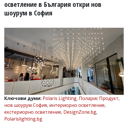
УКРАЙНА
осветление в България откри нов
СПОРТ
шоурум в София
РАЗСЛЕДВАНЕ
БИЗНЕС
ЮГ
Управители:
Веселин
Василев,
email:
v.vasilev@flagman.bg
Катя
Касабова,
еmail:
k.kassabova@flagman.bg
Ключови думи:
Polaris Lighting
,
Поларис Продукт
,
Главен
редактор:
нов шоурум София
,
интериорно осветление
,
Иван
екстериорно осветление
,
DesignZone.bg
,
Колев,
Polarislighting.bg
email:
office@flagman.bg