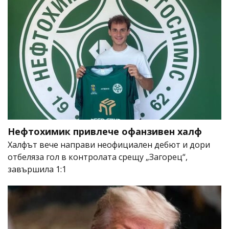
Нефтохимик привлече офанзивен халф
Халфът вече направи неофициален дебют и дори
отбеляза гол в контролата срещу „Загорец“,
завършила 1:1