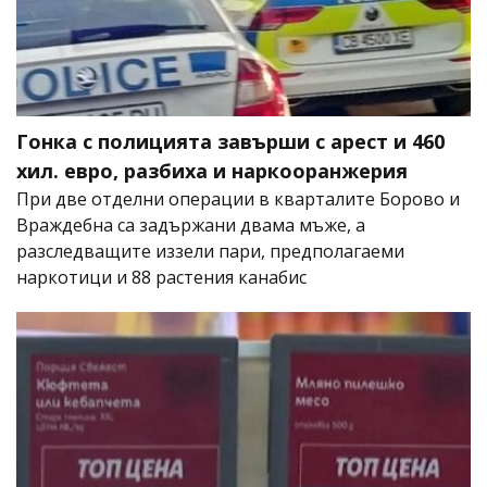
Гонка с полицията завърши с арест и 460
хил. евро, разбиха и наркооранжерия
При две отделни операции в кварталите Борово и
Враждебна са задържани двама мъже, а
разследващите иззели пари, предполагаеми
наркотици и 88 растения канабис