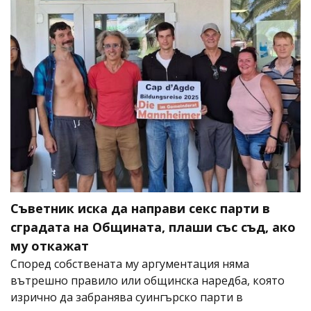
Съветник иска да направи секс парти в
сградата на Общината, плаши със съд, ако
му откажат
Според собствената му аргументация няма
вътрешно правило или общинска наредба, която
изрично да забранява суингърско парти в