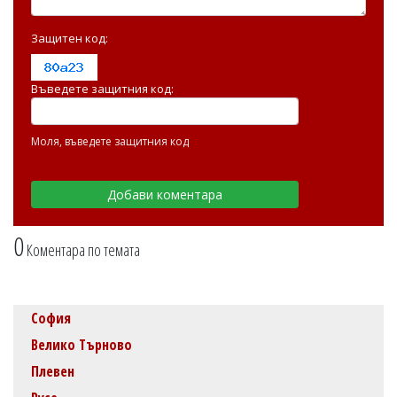
Защитен код:
Въведете защитния код:
Моля, въведете защитния код
0
Коментара по темата
София
Велико Търново
Плевен