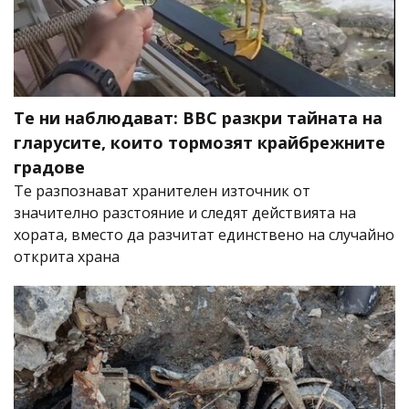
Те ни наблюдават: BBC разкри тайната на
гларусите, които тормозят крайбрежните
градове
Те разпознават хранителен източник от
значително разстояние и следят действията на
хората, вместо да разчитат единствено на случайно
открита храна