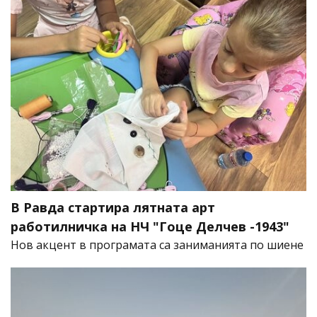
В Равда стартира лятната арт
работилничка на НЧ "Гоце Делчев -1943"
Нов акцент в програмата са заниманията по шиене