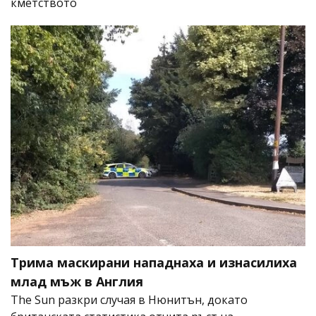
кметството
Трима маскирани нападнаха и изнасилиха
млад мъж в Англия
The Sun разкри случая в Нюнитън, докато