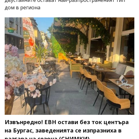
двустайните остават най-разпространеният тип
дом в региона
Извънредно! ЕВН остави без ток центъра
на Бургас, заведенията се изпразниха в
разгара на сезона (СНИМКИ)