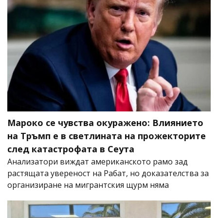
Мароко се чувства окуражено: Влиянието
на Тръмп е в светлината на прожекторите
след катастрофата в Сеута
Анализатори виждат американското рамо зад
растящата увереност на Рабат, но доказателства за
организиране на мигрантския щурм няма