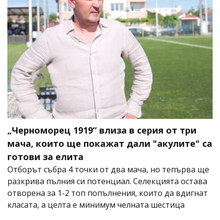
„Черноморец 1919“ влиза в серия от три
мача, които ще покажат дали "акулите" са
готови за елита
Отборът събра 4 точки от два мача, но тепърва ще
разкрива пълния си потенциал. Селекцията остава
отворена за 1-2 топ попълнения, които да вдигнат
класата, а целта е минимум челната шестица