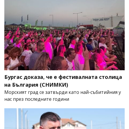
Бургас доказа, че е фестивалната столица
на България (СНИМКИ)
Морският град се затвърди като най-събитийния у
нас през последните години