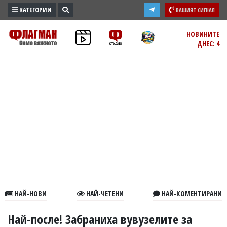
КАТЕГОРИИ
ВАШИЯТ СИГНАЛ
ПРОМО
НОВИНИТЕ
ДНЕС: 4
ЗОНА
ИЗБОРИ
2026
ПРАКТИЧНО
КУЛТУРА
ЗДРАВЕ
ПОЛИТИКА
ОБЩИНИ
ОБЩЕСТВО
ЛАЙФСТАЙЛ
НАЙ-НОВИ
НАЙ-ЧЕТЕНИ
НАЙ-КОМЕНТИРАНИ
ВОЙНАТА
В
Най-после! Забраниха вувузелите за