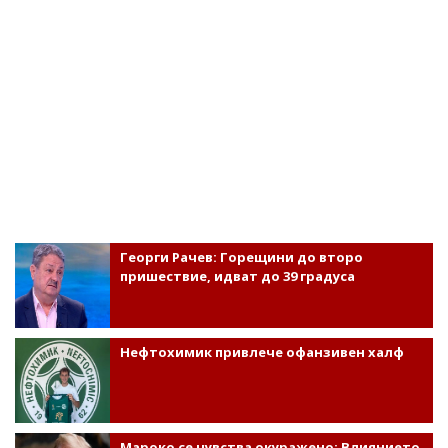
Георги Рачев: Горещини до второ
пришествие, идват до 39 градуса
Нефтохимик привлече офанзивен халф
Мароко се чувства окуражено: Влиянието