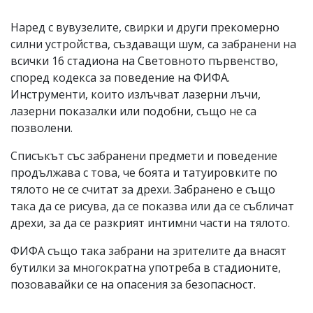
Наред с вувузелите, свирки и други прекомерно
силни устройства, създаващи шум, са забранени на
всички 16 стадиона на Световното първенство,
според кодекса за поведение на ФИФА.
Инструменти, които излъчват лазерни лъчи,
лазерни показалки или подобни, също не са
позволени.
Списъкът със забранени предмети и поведение
продължава с това, че боята и татуировките по
тялото не се считат за дрехи. Забранено е също
така да се рисува, да се показва или да се събличат
дрехи, за да се разкрият интимни части на тялото.
ФИФА също така забрани на зрителите да внасят
бутилки за многократна употреба в стадионите,
позовавайки се на опасения за безопасност.