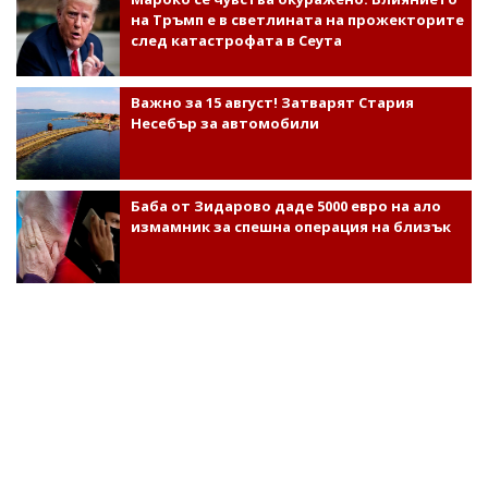
на Тръмп е в светлината на прожекторите
след катастрофата в Сеута
Важно за 15 август! Затварят Стария
Несебър за автомобили
Баба от Зидарово даде 5000 евро на ало
измамник за спешна операция на близък