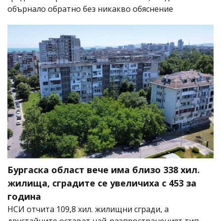
обърнало обратно без никакво обяснение
Бургаска област вече има близо 338 хил.
жилища, сградите се увеличиха с 453 за
година
НСИ отчита 109,8 хил. жилищни сгради, а