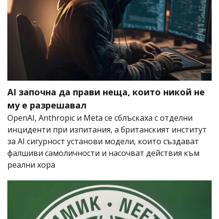
AI започна да прави неща, които никой не
му е разрешавал
OpenAI, Anthropic и Meta се сблъскаха с отделни
инциденти при изпитания, а британският институт
за AI сигурност установи модели, които създават
фалшиви самоличности и насочват действия към
реални хора