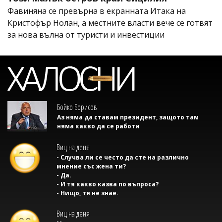
Фавиняна се превърна в екранната Итака на
Кристофър Нолан, а местните власти вече се готвят
за нова вълна от туристи и инвестиции
Бойко Борисов
Аз няма да ставам президент, защото там
няма какво да се работи
Виц на деня
- Случва ли се често да сте на различно
мнение със жена ти?
- Да.
- И тя какво казва по въпроса?
- Нищо, тя не знае.
Виц на деня