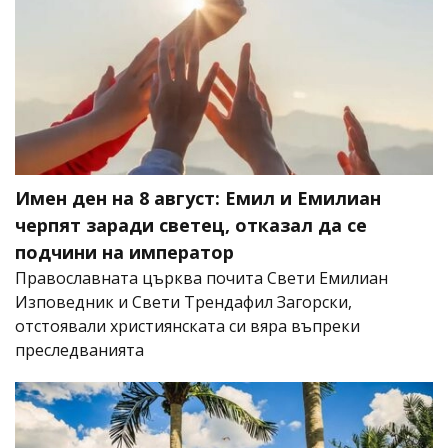
Имен ден на 8 август: Емил и Емилиан
черпят заради светец, отказал да се
подчини на император
Православната църква почита Свети Емилиан
Изповедник и Свети Трендафил Загорски,
отстоявали християнската си вяра въпреки
преследванията