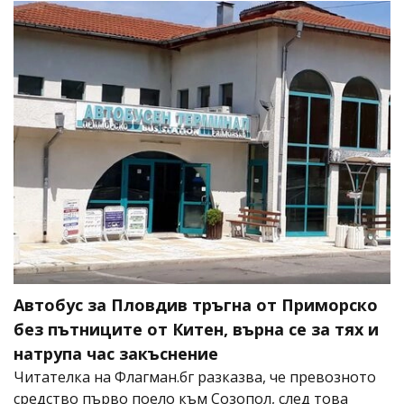
Автобус за Пловдив тръгна от Приморско
без пътниците от Китен, върна се за тях и
натрупа час закъснение
Читателка на Флагман.бг разказва, че превозното
средство първо поело към Созопол, след това