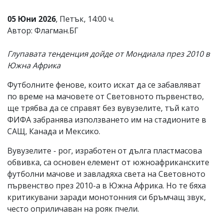
Коментарите
05 Юни 2026
, Петък, 14:00 ч.
под
статиите
Автор: Флагман.БГ
се
въвеждат
Глупавата тенденция дойде от Мондиала през 2010 в
от
читателите
Южна Африка
и
редакцията
Футболните фенове, които искат да се забавляват
не
по време на мачовете от Световното първенство,
носи
отговорност
ще трябва да се справят без вувузелите, тъй като
за
ФИФА забранява използването им на стадионите в
тях!
САЩ, Канада и Мексико.
Ако
откриете
Вувузелите - рог, изработен от дълга пластмасова
обиден
за
обвивка, са основен елемент от южноафриканските
вас
футболни мачове и завладяха света на Световното
коментар,
първенство през 2010-а в Южна Африка. Но те бяха
моля
сигнализирайте
критикувани заради монотонния си бръмчащ звук,
ни!
често оприличаван на рояк пчели.