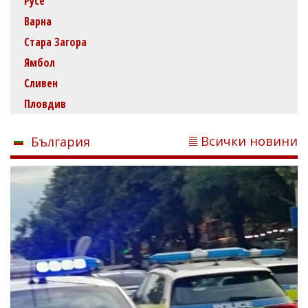
Русе
Варна
Стара Загора
Ямбол
Сливен
Пловдив
Всички новини
България