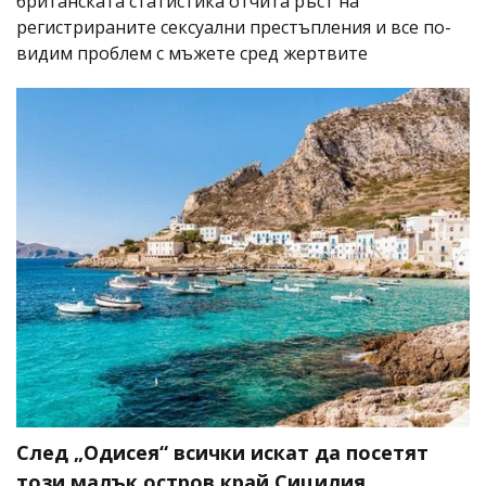
британската статистика отчита ръст на
регистрираните сексуални престъпления и все по-
видим проблем с мъжете сред жертвите
След „Одисея“ всички искат да посетят
този малък остров край Сицилия