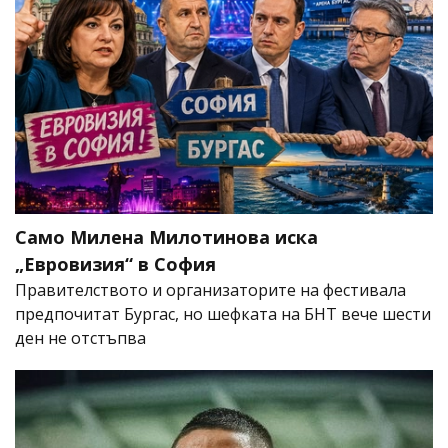
Само Милена Милотинова иска
„Евровизия“ в София
Правителството и организаторите на фестивала
предпочитат Бургас, но шефката на БНТ вече шести
ден не отстъпва