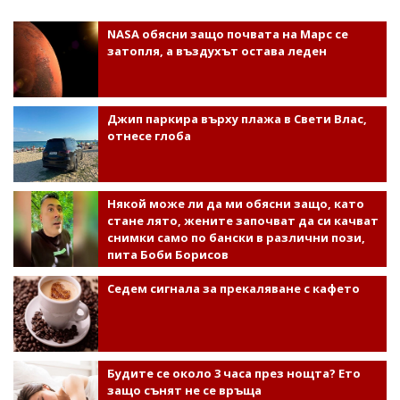
NASA обясни защо почвата на Марс се
затопля, а въздухът остава леден
Джип паркира върху плажа в Свети Влас,
отнесе глоба
Някой може ли да ми обясни защо, като
стане лято, жените започват да си качват
снимки само по бански в различни пози,
пита Боби Борисов
Седем сигнала за прекаляване с кафето
Будите се около 3 часа през нощта? Ето
защо сънят не се връща