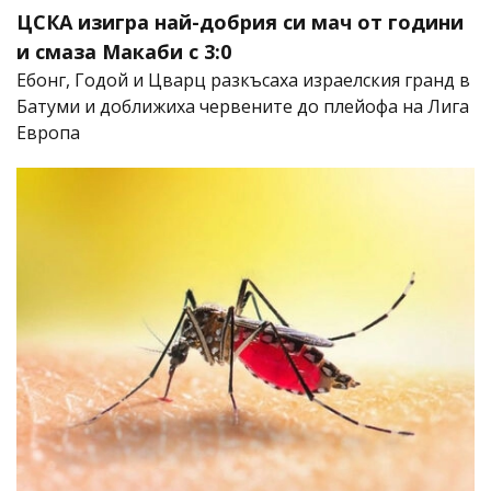
ЦСКА изигра най-добрия си мач от години
и смаза Макаби с 3:0
Ебонг, Годой и Цварц разкъсаха израелския гранд в
Батуми и доближиха червените до плейофа на Лига
Европа