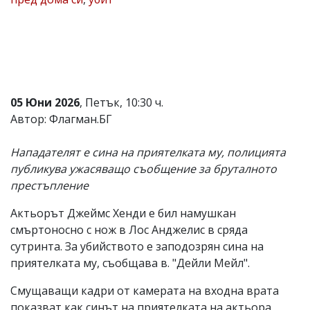
Коментарите
под
статиите
се
въвеждат
от
читателите
05 Юни 2026
, Петък, 10:30 ч.
и
редакцията
Автор: Флагман.БГ
не
носи
Нападателят е сина на приятелката му, полицията
отговорност
за
публикува ужасяващо съобщение за бруталното
тях!
престъпление
Ако
откриете
Актьорът Джеймс Хенди е бил намушкан
обиден
за
смъртоносно с нож в Лос Анджелис в сряда
вас
сутринта. За убийството е заподозрян сина на
коментар,
приятелката му, съобщава в. "Дейли Мейл".
моля
сигнализирайте
Смущаващи кадри от камерата на входна врата
ни!
показват как синът на приятелката на актьора