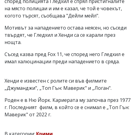
според полицията Гледхил е спрял пристигналите
на място полицаи и им е казал, че той е човекът,
когото търсят, съобщава "Дейли мейл".
Мотивът за нападението остава неясен, но съседи
твърдят, че Гледхил и Хенди са се карали през
нощта.
Съсед казва пред Fox 11, че според него Гледхил е
имал халюцинации преди нападението в сряда.
Хенди e известен с ролите си във филмите
„Джуманджи", „Топ Гън: Маверик" и „Логан".
Роден е в Ню Йорк. Кариерата му започва през 1977
г. Последният филм, в който се е снимал е „Топ Гън:
Маверик" от 2022 г.
В категории:
Крими