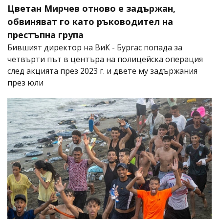
Цветан Мирчев отново е задържан,
обвиняват го като ръководител на
престъпна група
Бившият директор на ВиК - Бургас попада за
четвърти път в центъра на полицейска операция
след акцията през 2023 г. и двете му задържания
през юли