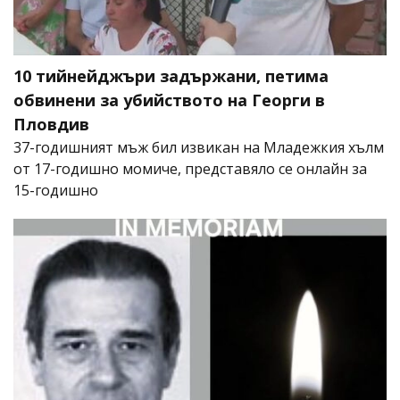
10 тийнейджъри задържани, петима
обвинени за убийството на Георги в
Пловдив
37-годишният мъж бил извикан на Младежкия хълм
от 17-годишно момиче, представяло се онлайн за
15-годишно