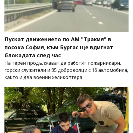
Пускат движението по АМ "Тракия" в
посока София, към Бургас ще вдигнат
блокадата след час
На терен продължават да работят пожарникари,
горски служители и 85 доброволци с 16 автомобила,
както и два военни хеликоптера