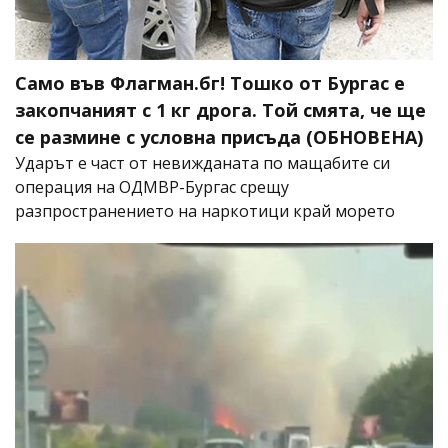
Само във Флагман.бг! Тошко от Бургас е
закопчаният с 1 кг дрога. Той смята, че ще
се размине с условна присъда (ОБНОВЕНА)
Ударът е част от невижданата по мащабите си
операция на ОДМВР-Бургас срещу
разпространението на наркотици край морето