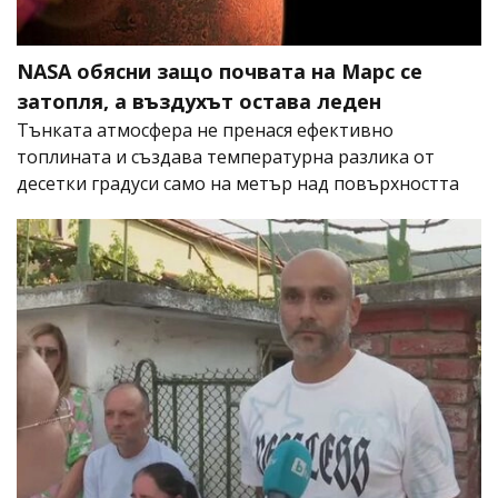
NASA обясни защо почвата на Марс се
затопля, а въздухът остава леден
Тънката атмосфера не пренася ефективно
топлината и създава температурна разлика от
десетки градуси само на метър над повърхността