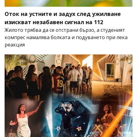
Оток на устните и задух след ужилване
изискват незабавен сигнал на 112
Жилото трябва да се отстрани бързо, а студеният
компрес намалява болката и подуването при лека
реакция