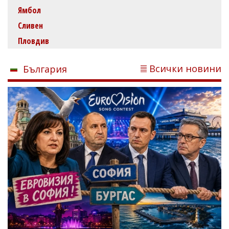
Ямбол
Сливен
Пловдив
Всички новини
България