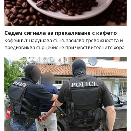
Седем сигнала за прекаляване с кафето
Кофеинът нарушава съня, засилва тревожността и
предизвиква сърцебиене при чувствителните хора