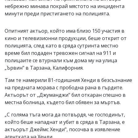
небрежно минава покрай мястото на инцидента
минути преди пристигането на полицията.
Опитният актьор, който има близо 150 участия в
кино и телевизионни продукции, беше открит от
полицията, след като в сряда сутринта местно
време бил подаден тревожен сигнал на 911 и
полицаите се втурнали към дома му на улица
„Ървин" в Тарзана, Калифорния.
Там те намерили 81-годишния Хенди в безсъзнание
на предната морава с прободна рана в гърдите.
Актьорът от „Джуманджи" бил откаран спешно в
местна болница, където бил обявен за мъртъв.
„С голяма тъга мога да потвърдя, че господинът,
който беше нападнат и убит в сряда в Тарзана, е
актьорът Джеймс Хенди", посочва в изявление
агентката на Хенди.