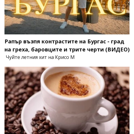
Рапър възпя контрастите на Бургас - град
на греха, баровците и трите черти (ВИДЕО)
Чуйте летния хит на Крисо М