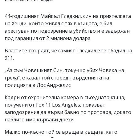
44-годишният Майкъл Гледхил, син на приятелката
на Хенди, който живял с тях в къщата, е бил
арестуван по подозрение в убийство и е задържан
под гаранция от 2 милиона долара.
Властите твърдят, че самият Гледхил е се обадил на
911.
„Аз съм Човешкият Син, току-що убих Човека на
греха", е казал той според твърденията на
полицията в Лос Анджелис.
Кадри от охранителна камера в съседната къща,
получени от Fox 11 Los Angeles, показват
заподозрения да върви бавно по тротоара, докато
наблизо има кървави дрехи.
Малко по-късно той се връща в къщата, като