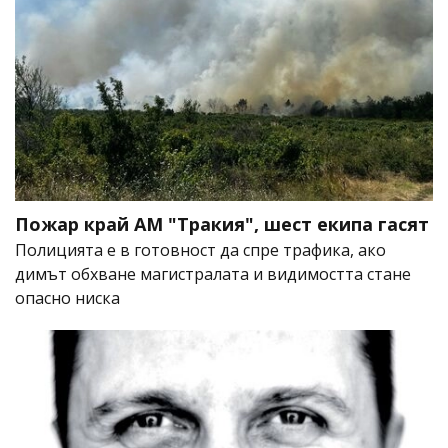
Пожар край АМ "Тракия", шест екипа гасят
Полицията е в готовност да спре трафика, ако
димът обхване магистралата и видимостта стане
опасно ниска