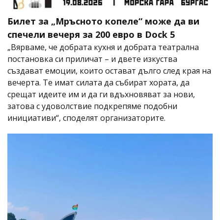
Билет за „Мръсното копеле“ може да ви
спечели вечеря за 200 евро в Dock 5
„Вярваме, че добрата кухня и добрата театрална
постановка си приличат – и двете изкуства
създават емоции, които остават дълго след края на
вечерта. Те имат силата да събират хората, да
срещат идеите им и да ги вдъхновяват за нови,
затова с удоволствие подкрепяме подобни
инициативи“, споделят организаторите.