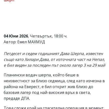
Коментарите
под
статиите
се
въвеждат
от
читателите
04 Юни 2026
, Четвъртък, 18:00 ч.
и
редакцията
Автор: Емел МАХМУД
не
носи
Петдесет и седем годишният Дава Шерпа, известен
отговорност
за
също като Хилaри Дава, от източната част на Непал,
тях!
е бил видян за последен път около лагер 3 на 29 май
Ако
откриете
Планински водач шерпа, който беше в
обиден
за
неизвестност за близо седмица, след като изчезна в
вас
района на Еверест, е бил открит жив близо до
коментар,
базовия лагер под най-високия връх в света,
моля
сигнализирайте
предаде ДПА.
ни!
Това сложи край на спасителна операция в момент,