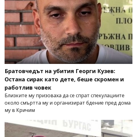
Братовчедът на убития Георги Кузев:
Остана сирак като дете, беше скромен и
работлив човек
Близките му призоваха да се спрат спекулациите
около смъртта му и организират бдение пред дома
му в Кричим