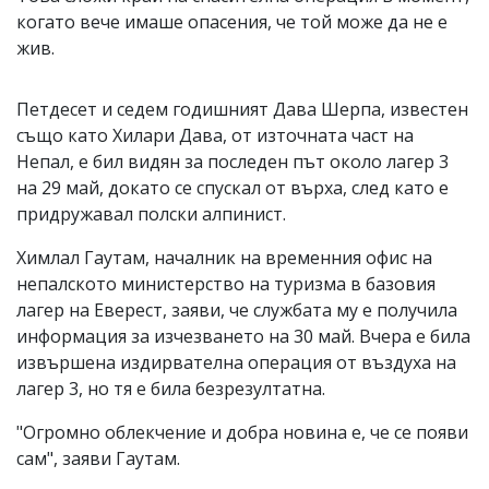
когато вече имаше опасения, че той може да не е
жив.
Петдесет и седем годишният Дава Шерпа, известен
също като Хилaри Дава, от източната част на
Непал, е бил видян за последен път около лагер 3
на 29 май, докато се спускал от върха, след като е
придружавал полски алпинист.
Химлал Гаутам, началник на временния офис на
непалското министерство на туризма в базовия
лагер на Еверест, заяви, че службата му е получила
информация за изчезването на 30 май. Вчера е била
извършена издирвателна операция от въздуха на
лагер 3, но тя е била безрезултатна.
"Огромно облекчение и добра новина е, че се появи
сам", заяви Гаутам.