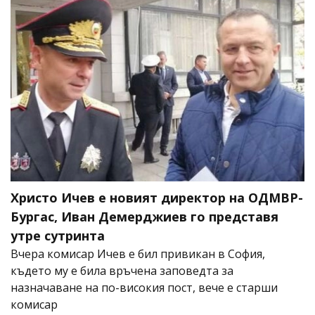
Христо Ичев е новият директор на ОДМВР-
Бургас, Иван Демерджиев го представя
утре сутринта
Вчера комисар Ичев е бил привикан в София,
където му е била връчена заповедта за
назначаване на по-високия пост, вече е старши
комисар