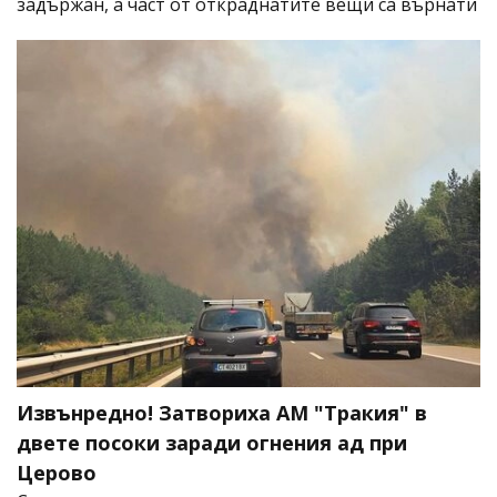
задържан, а част от откраднатите вещи са върнати
Извънредно! Затвориха АМ "Тракия" в
двете посоки заради огнения ад при
Церово