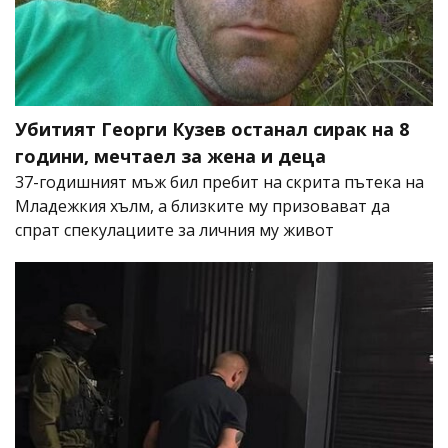
Убитият Георги Кузев останал сирак на 8
години, мечтаел за жена и деца
37-годишният мъж бил пребит на скрита пътека на
Младежкия хълм, а близките му призовават да
спрат спекулациите за личния му живот