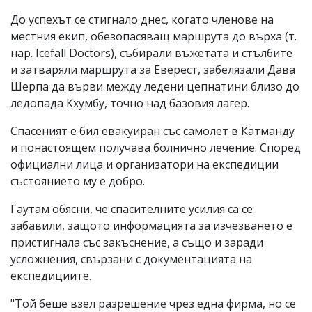
До успехът се стигнало днес, когато членове на
местния екип, обезопасяващ маршрута до върха (т.
нар. Icefall Doctors), събирали въжетата и стълбите
и затваряли маршрута за Еверест, забелязали Дава
Шерпа да върви между ледени цепнатини близо до
ледопада Кхумбу, точно над базовия лагер.
Спасеният е бил евакуиран със самолет в Катманду
и понастоящем получава болнично лечение. Според
официални лица и организатори на експедиции
състоянието му е добро.
Гаутам обясни, че спасителните усилия са се
забавили, защото информацията за изчезването е
пристигнала със закъснение, а също и заради
усложнения, свързани с документацията на
експедициите.
"Той беше взел разрешение чрез една фирма, но се