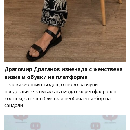
Драгомир Драганов изненада с женствена
визия и обувки на платформа
Телевизионният водещ отново разчупи
представите за мъжката мода с черен флорален
костюм, сатенен блясък и необичаен избор на
сандали