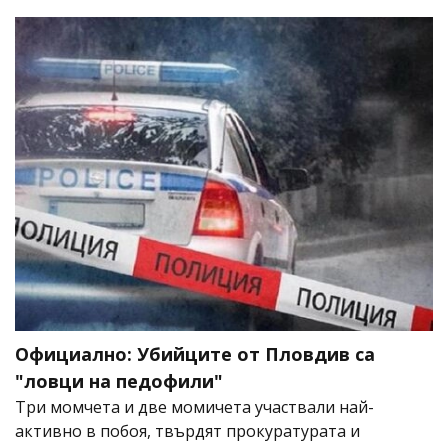
Официално: Убийците от Пловдив са
"ловци на педофили"
Три момчета и две момичета участвали най-
активно в побоя, твърдят прокуратурата и