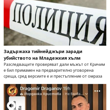
Задържаха тийнейджъри заради
убийството на Младежкия хълм
Разследващите проверяват дали мъжът от Кричим
е бил примамен на предварително уговорена
среща, сред версиите е и престъпление от омраза