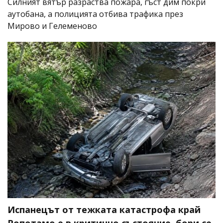
Силният вятър разраства пожара, гъст дим покри
аутобана, а полицията отбива трафика през
Мирово и Гелеменово
Испанецът от тежката катастрофа край