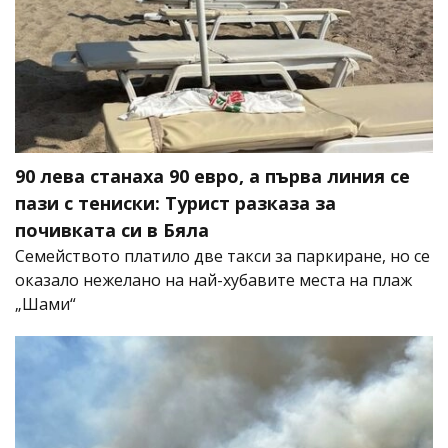
90 лева станаха 90 евро, а първа линия се
пази с тениски: Турист разказа за
почивката си в Бяла
Семейството платило две такси за паркиране, но се
оказало нежелано на най-хубавите места на плаж
„Шами“