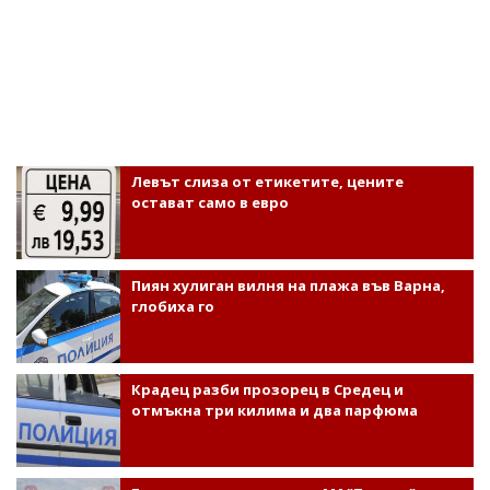
Левът слиза от етикетите, цените
остават само в евро
Пиян хулиган вилня на плажа във Варна,
глобиха го
Крадец разби прозорец в Средец и
отмъкна три килима и два парфюма