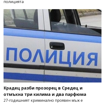
полицията
Крадец разби прозорец в Средец и
отмъкна три килима и два парфюма
27-годишният криминално проявен мъж е