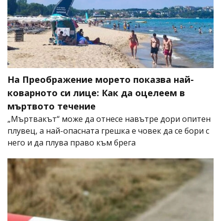
На Преображение морето показва най-
коварното си лице: Как да оцелеем в
мъртвото течение
„Мъртвакът“ може да отнесе навътре дори опитен
плувец, а най-опасната грешка е човек да се бори с
него и да плува право към брега