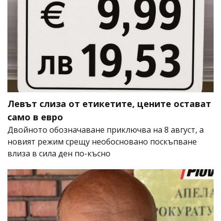
Левът слиза от етикетите, цените остават
само в евро
Двойното обозначаване приключва на 8 август, а
новият режим срещу необосновано поскъпване
влиза в сила ден по-късно