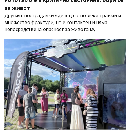
Ропотамо е в критично състояние, бори се
за живот
Другият пострадал чужденец е с по-леки травми и
множество фрактури, но е контактен и няма
непосредствена опасност за живота му