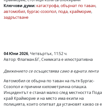
Ключови думи:
катастрофа
,
обърнат по таван
,
Коментарите
под
автомобил
,
бургас-созопол
,
пода
,
крайморие
,
статиите
задръстване
се
въвеждат
от
читателите
и
редакцията
не
носи
04 Юни 2026
, Четвъртък, 11:52 ч.
отговорност
за
Автор: Флагман.БГ, Снимката е илюстративна
тях!
Ако
Движението се осъществява само в едната лента
откриете
обиден
за
Автомобил се обърна по таван на пътя Бургас-
вас
Созопол и причини километрична опашка.
коментар,
Инцидентът е станал малко след местността Пода
моля
сигнализирайте
край Крайморие и на място има екипи на
ни!
полицията, които опитват да установят какво се е