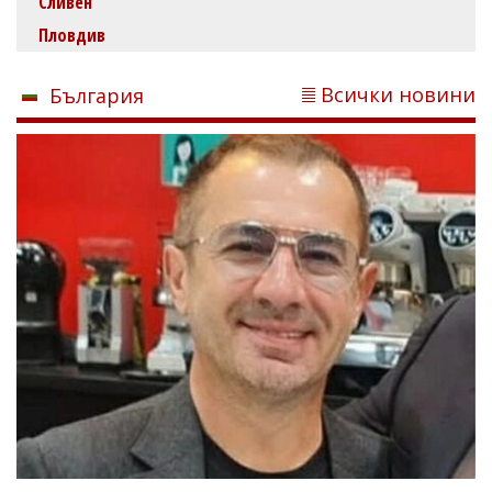
Сливен
Пловдив
Всички новини
България