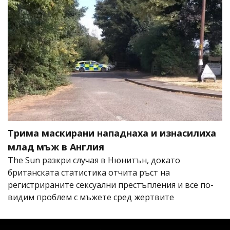
Трима маскирани нападнаха и изнасилиха
млад мъж в Англия
The Sun разкри случая в Нюнитън, докато
британската статистика отчита ръст на
регистрираните сексуални престъпления и все по-
видим проблем с мъжете сред жертвите