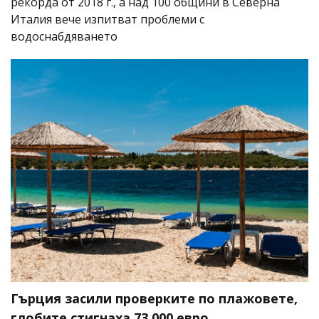
рекорда от 2018 г., а над 100 общини в Северна
Италия вече изпитват проблеми с
водоснабдяването
Гърция засили проверките по плажовете,
глобите стигнаха 73 000 евро