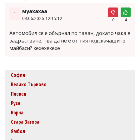
муахахаа
1.
04.06.2026 12:15:12
0
4
Автомобил се е обърнал по таван, докато чака в
задръстване, тва да не е от тия подскачащите
майбаси? xexexexexe
София
Велико Търново
Плевен
Русе
Варна
Стара Загора
Ямбол