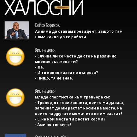
Бойко Борисов
Аз няма да ставам президент, защото там
няма какво да се работи
Виц на деня
- Случва ли се често да сте на различно
мнение със жена ти?
- Да.
- И тя какво казва по въпроса?
- Нищо, тя не знае.
Виц на деня
Млада спортистка към треньора си:
- Тренер, от тези хапчета, които ми даваш,
започват да ми растат косми на места, на
които на другите момичета не им растат!
- Е, на кои места ти растат косми?
- Ами по топките!