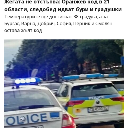
Жегата не отстъпва: Оранжев код в 21
области, следобед идват бури и градушки
Температурите ще достигнат 38 градуса, а за
Бургас, Варна, Добрич, София, Перник и Смолян
остава жълт код