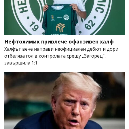
Нефтохимик привлече офанзивен халф
Халфът вече направи неофициален дебют и дори
отбеляза гол в контролата срещу „Загорец“,
завършила 1:1