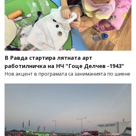
В Равда стартира лятната арт
работилничка на НЧ "Гоце Делчев -1943"
Нов акцент в програмата са заниманията по шиене