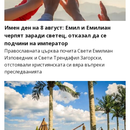
Имен ден на 8 август: Емил и Емилиан
черпят заради светец, отказал да се
подчини на император
Православната църква почита Свети Емилиан
Изповедник и Свети Трендафил Загорски,
отстоявали християнската си вяра въпреки
преследванията