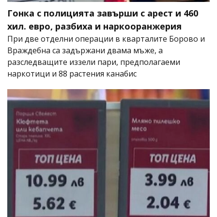
Гонка с полицията завърши с арест и 460
хил. евро, разбиха и наркооранжерия
При две отделни операции в кварталите Борово и
Враждебна са задържани двама мъже, а
разследващите иззели пари, предполагаеми
наркотици и 88 растения канабис