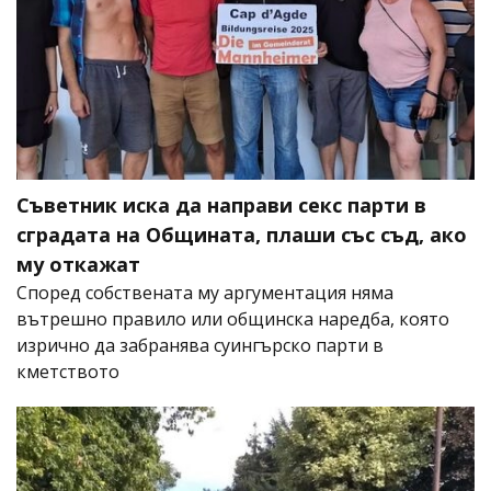
Съветник иска да направи секс парти в
сградата на Общината, плаши със съд, ако
му откажат
Според собствената му аргументация няма
вътрешно правило или общинска наредба, която
изрично да забранява суингърско парти в
кметството