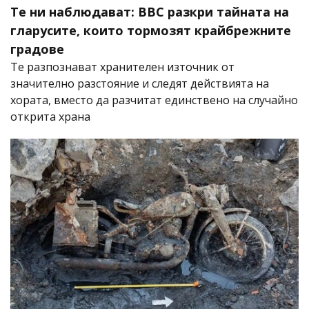
Те ни наблюдават: BBC разкри тайната на
гларусите, които тормозят крайбрежните
градове
Те разпознават хранителен източник от
значително разстояние и следят действията на
хората, вместо да разчитат единствено на случайно
открита храна