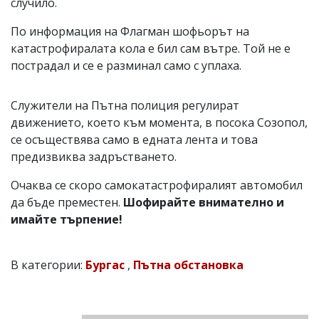
случило.
По информация на Флагман шофьорът на
катастрофиралата кола е бил сам вътре. Той не е
пострадал и се е разминал само с уплаха.
Служители на Пътна полиция регулират
движението, което към момента, в посока Созопол,
се осъществява само в едната лента и това
предизвиква задръстването.
Очаква се скоро самокатастрофиралият автомобил
да бъде преместен.
Шофирайте внимателно и
имайте търпение!
В категории:
Бургас
,
Пътна обстановка