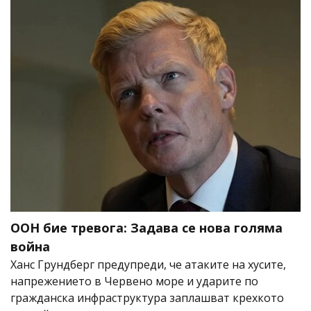
ООН бие тревога: Задава се нова голяма
война
Ханс Грундберг предупреди, че атаките на хусите,
напрежението в Червено море и ударите по
гражданска инфраструктура заплашват крехкото