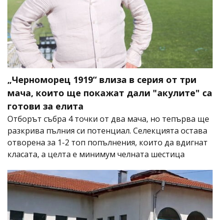
„Черноморец 1919“ влиза в серия от три
мача, които ще покажат дали "акулите" са
готови за елита
Отборът събра 4 точки от два мача, но тепърва ще
разкрива пълния си потенциал. Селекцията остава
отворена за 1-2 топ попълнения, които да вдигнат
класата, а целта е минимум челната шестица