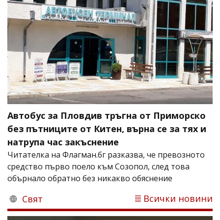
Автобус за Пловдив тръгна от Приморско
без пътниците от Китен, върна се за тях и
натрупа час закъснение
Читателка на Флагман.бг разказва, че превозното
средство първо поело към Созопол, след това
обърнало обратно без никакво обяснение
Всички новини
Свят