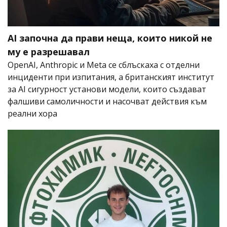
AI започна да прави неща, които никой не
му е разрешавал
OpenAI, Anthropic и Meta се сблъскаха с отделни
инциденти при изпитания, а британският институт
за AI сигурност установи модели, които създават
фалшиви самоличности и насочват действия към
реални хора