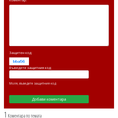
Защитен код:
Въведете защитния код:
Моля, въведете защитния код
1
Коментара по темата