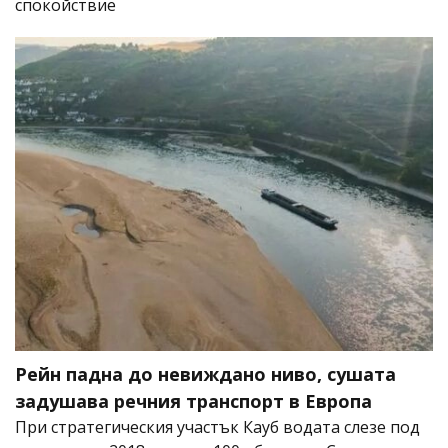
спокойствие
Рейн падна до невиждано ниво, сушата
задушава речния транспорт в Европа
При стратегическия участък Кауб водата слезе под