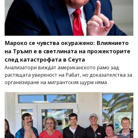
Мароко се чувства окуражено: Влиянието
на Тръмп е в светлината на прожекторите
след катастрофата в Сеута
Анализатори виждат американското рамо зад
растящата увереност на Рабат, но доказателства за
организиране на мигрантския щурм няма