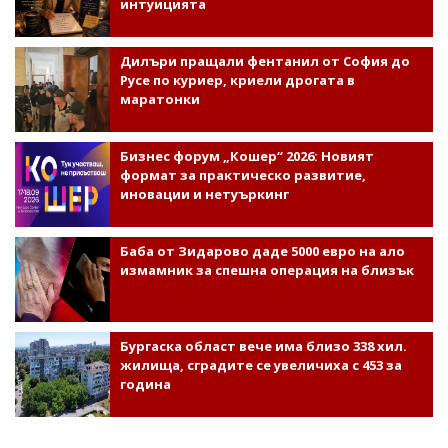
интуицията
Дилъри пращали фентанил от София до
Русе по куриер, криели дрогата в
маратонки
Бизнес форум „Кошер“ 2026: Новият
формат за практическо развитие,
иновации и нетуъркинг
Баба от Зидарово даде 5000 евро на ало
измамник за спешна операция на близък
Бургаска област вече има близо 338 хил.
жилища, сградите се увеличиха с 453 за
година