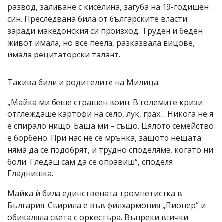
развод, заливане с киселина, загуба на 19-годишен
син. Преследвана била от българските власти
заради македонския си произход. Труден и беден
живот имала, но все пеела, разказвала вицове,
имала рецитаторски талант.
Такива били и родителите на Милица.
„Майка ми беше страшен воин. В големите кризи
отглеждаше картофи на село, лук, грах… Никога не я
е спирало нищо. Баща ми – също. Цялото семейство
е борбено. При нас не се мрънка, защото нещата
няма да се подобрят, и трудно споделяме, когато ни
боли. Гледаш сам да се оправиш“, споделя
Гладнишка.
Майка ѝ била единствената тромпетистка в
България. Свирила е във филхармония „Пионер“ и
обикаляла света с оркестъра. Въпреки всички