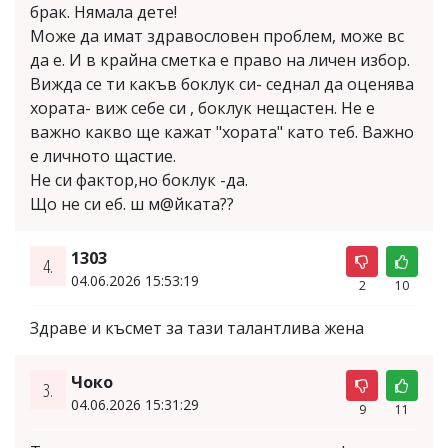
брак. Нямала дете!
Може да имат здравословен проблем, може вс
да е. И в крайна сметка е право на личен избор.
Вижда се ти какъв боклук си- седнал да оценява
хората- виж себе си , боклук нещастен. Не е
важно какво ще кажат "хората" като теб. Важно
е личното щастие.
Не си фактор,но боклук -да.
Що не си еб. ш м@йката??
1303
4.
04.06.2026 15:53:19
2
10
Здраве и късмет за тази талантлива жена
Чоко
3.
04.06.2026 15:31:29
9
11