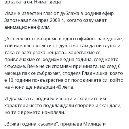
връзката си. Нямат деца.
Иван е известен глас от дублажа в родния ефир.
Запознават се през 2009 г., когато озвучават
анимационен филм.
„Аз пеех по това време в едно софийско заведение,
той идваше с колеги от дублажа там да ни слуша и
така се завързаха нещата… Харесвахме се,
привличахме се, ходихме една година, след което
скъсахме. Вече не си спомням причината, но след 6
месеца пак се събрахме“, споделя Гладнишка, която
е 10 години по-възрастна от половинката си, който
на 4 юни ще навърши 40 лета.
И двамата са зодия Близнаци и сходните им
характери често подклаждали спорове и скандали,
но те с времето намалели.
„Всяка година късахме“, признава Милица и