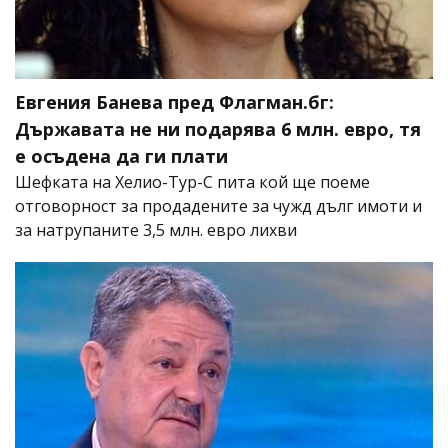
Евгения Банева пред Флагман.бг:
Държавата не ни подарява 6 млн. евро, тя
е осъдена да ги плати
Шефката на Хелио-Тур-С пита кой ще поеме
отговорност за продадените за чужд дълг имоти и
за натрупаните 3,5 млн. евро лихви