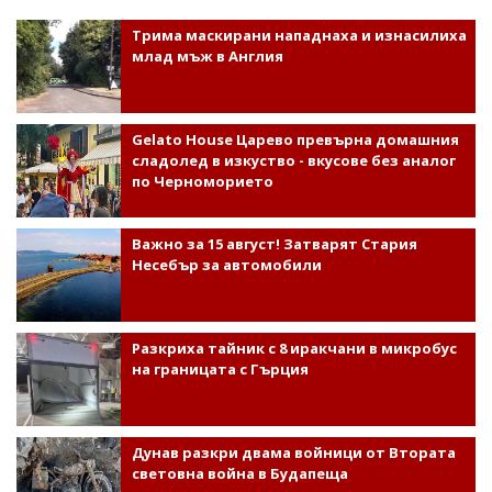
Трима маскирани нападнаха и изнасилиха
млад мъж в Англия
Gelato House Царево превърна домашния
сладолед в изкуство - вкусове без аналог
по Черноморието
Важно за 15 август! Затварят Стария
Несебър за автомобили
Разкриха тайник с 8 иракчани в микробус
на границата с Гърция
Дунав разкри двама войници от Втората
световна война в Будапеща