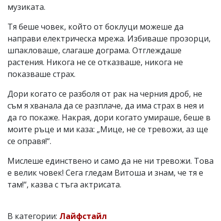
музиката.
Тя беше човек, който от боклуци можеше да
направи електрическа мрежа. Избиваше прозорци,
шпакловаше, слагаше дограма. Отглеждаше
растения. Никога не се отказваше, никога не
показваше страх.
Дори когато се разболя от рак на черния дроб, не
съм я хванала да се разплаче, да има страх в нея и
да го покаже. Накрая, дори когато умираше, беше в
моите ръце и ми каза: „Мице, не се тревожи, аз ще
се оправя!“.
Мислеше единствено и само да не ни тревожи. Това
е велик човек! Сега гледам Витоша и знам, че тя е
там!“, казва с тъга актрисата.
В категории:
Лайфстайл