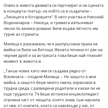
Освен в живота двамата си партнират и на сцената
в концерта-театър, на който са и създатели –
„Лисицата и Котараците“. В него участва и Николай
Воденичаров – Никеца, и тримата изпълняват
песни по велики романи. Вече върви лятното им
турне из страната.
Милица е разказвала, че е разпръснала праха на
майка си Вили на Витоша. Жената почина от рак на
черния дроб и за актрисата това беше най-тежкият
момент в живота ѝ.
„Такъв човек като нея се създава рядко от
Вселената – споделя Милица. – Не защото е моя
майка, а защото беше много смела, израснала в
трудна среда, с разведени родители и какви ли не
още трудности. Тя беше истински енциклопедист:
огромна част от нещата, които знам, съм научила
от нея, от книгите, които са навсякъде у нас, от