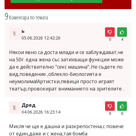
9
Коментара по темата
ь
9.
05.06.2026 12:42:26
0
4
Някои явно са доста млади и се заблуждават,че
на 50г. една жена със затихващи функции може
да е действително "секс машина"..Не съдете по
вид,поведение ,облекло-биологията е
неумолима!Артистки,певици просто играят
театър,провокират вниманието на зрителите .
Дред
8.
04.06.2026 16:23:14
8
8
Мисля че ще е дашна и разкрепостена,с повече
от един,даже и с жена,тая бомба