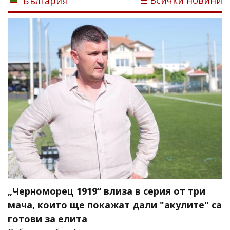
България
„Черноморец 1919“ влиза в серия от три
мача, които ще покажат дали "акулите" са
готови за елита