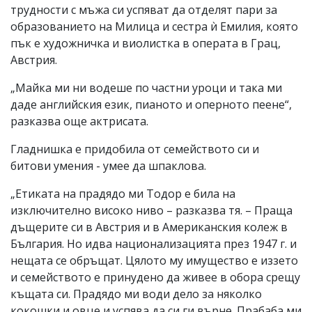
трудности с мъжа си успяват да отделят пари за
образованието на Милица и сестра ѝ Емилия, която
пък е художничка и виолистка в операта в Грац,
Австрия.
„Майка ми ни водеше по частни уроци и така ми
даде английския език, пианото и оперното пеене“,
разказва още актрисата.
Гладнишка е придобила от семейството си и
битови умения - умее да шпаклова.
„Етиката на прадядо ми Тодор е била на
изключително високо ниво – разказва тя. – Праща
дъщерите си в Австрия и в Американския колеж в
България. Но идва национализацията през 1947 г. и
нещата се обръщат. Цялото му имущество е иззето
и семейството е принудено да живее в обора срещу
къщата си. Прадядо ми води дело за няколко
кокошки и овце и успява да си ги върне. Прабаба ми