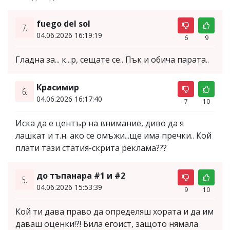
fuego del sol
7.
04.06.2026 16:19:19
6
9
Гладна за... к...р, сещате се.. Пък и обича парата..
Красимир
6.
04.06.2026 16:17:40
7
10
Иска да е център на внимание, диво да я
лашкат и т.н. ако се омъжи...ще има пречки.. Кой
плати тази статия-скрита реклама???
до тъпанара #1 и #2
5.
04.06.2026 15:53:39
9
10
Кой ти дава право да определяш хората и да им
даваш оценки!?! Била егоист, защото нямала