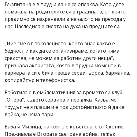
Възпитана е в труд и да не се оплаква. Като дете
помагала на родителите си в градината, от която
предимно се изхранвали в началото на прехода у
нас. Наследила е силата на духа на предците си.
„Ние сме от поколението, което знае какво е
бедност и как да се организираме, когато няма
средства, че можем да работим други неща“,
признава актрисата, която в трудни моменти в
кариерата си е била пееща сервитьорка, барманка,
копирайтър и телефонистка.
Работила е в емблематичния за времето си клуб
„Опера“, където сервира и пее джаз. Казва, че
трудът не я плаши и е под достойнството ѝ да се
вайка, че няма пари.
Баба ѝ Милица, на която е кръстена, е от Скопие.
Преживяла е Втората световна война, тежък