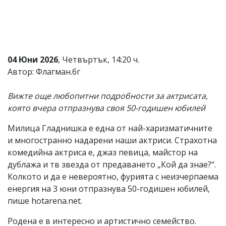
Коментарите
под
статиите
се
въвеждат
от
04 Юни 2026
, Четвъртък, 14:20 ч.
читателите
Автор: Флагман.бг
и
редакцията
не
Вижте още любопитни подробности за актрисата,
носи
която вчера отпразнува своя 50-годишен юбилей
отговорност
за
Милица Гладнишка е една от най-харизматичните
тях!
Ако
и многостранно надарени наши актриси. Страхотна
откриете
комедийна актриса е, джаз певица, майстор на
обиден
дублажа и тв звезда от предаването „Кой да знае?“.
за
вас
Колкото и да е невероятно, фурията с неизчерпаема
коментар,
енергия на 3 юни отпразнува 50-годишен юбилей,
моля
пише hotarena.net.
сигнализирайте
ни!
Родена е в интересно и артистично семейство.