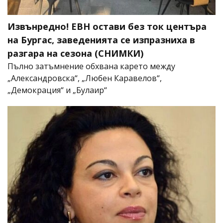
Извънредно! ЕВН остави без ток центъра
на Бургас, заведенията се изпразниха в
разгара на сезона (СНИМКИ)
Пълно затъмнение обхвана карето между
„Александровска“, „Любен Каравелов“,
„Демокрация“ и „Булаир“