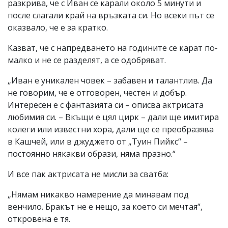
разкрива, че с Иван се карали около 5 минути и
после слагали край на връзката си. Но всеки път се
оказвало, че е за кратко.
Казват, че с напредването на годините се карат по-
малко и не се разделят, а се одобряват.
„Иван е уникален човек – забавен и талантлив. Да
не говорим, че е отговорен, честен и добър.
Интересен е с фантазията си – описва актрисата
любимия си. – Вкъщи е цял цирк – дали ще имитира
колеги или известни хора, дали ще се преобразява
в Кашчей, или в джуджето от „Туин Пийкс“ –
постоянно някакви образи, няма празно.“
И все пак актрисата не мисли за сватба:
„Нямам никакво намерение да минавам под
венчило. Бракът не е нещо, за което си мечтая“,
откровена е тя.