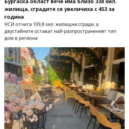
Бургаска област вече има близо 338 хил.
жилища, сградите се увеличиха с 453 за
година
НСИ отчита 109,8 хил. жилищни сгради, а
двустайните остават най-разпространеният тип
дом в региона