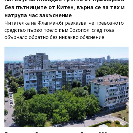
без пътниците от Китен, върна се за тях и
натрупа час закъснение
Читателка на Флагман.бг разказва, че превозното
средство първо поело към Созопол, след това
обърнало обратно без никакво обяснение