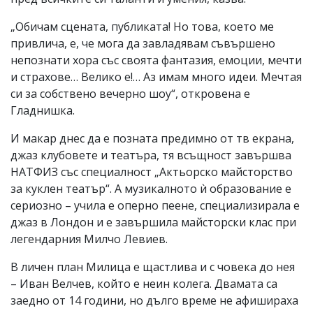
„Обичам сцената, публиката! Но това, което ме
привлича, е, че мога да завладявам съвършено
непознати хора със своята фантазия, емоции, мечти
и страхове… Велико е!… Аз имам много идеи. Мечтая
си за собствено вечерно шоу“, откровена е
Гладнишка.
И макар днес да е позната предимно от тв екрана,
джаз клубовете и театъра, тя всъщност завършва
НАТФИЗ със специалност „Актьорско майсторство
за куклен театър“. А музикалното ѝ образование е
сериозно – учила е оперно пеене, специализирала е
джаз в Лондон и е завършила майсторски клас при
легендарния Милчо Левиев.
В личен план Милица е щастлива и с човека до нея
– Иван Велчев, който е неин колега. Двамата са
заедно от 14 години, но дълго време не афишираха