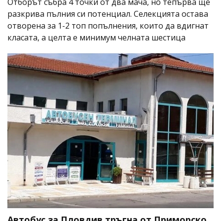
Отборът събра 4 точки от два мача, но тепърва ще
разкрива пълния си потенциал. Селекцията остава
отворена за 1-2 топ попълнения, които да вдигнат
класата, а целта е минимум челната шестица
Автобус за Пловдив тръгна от Приморско