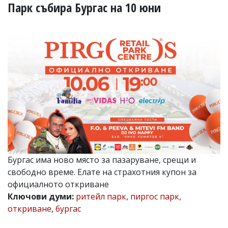
УКРАЙНА
Парк събира Бургас на 10 юни
СПОРТ
РАЗСЛЕДВАНЕ
БИЗНЕС
ЮГ
Управители:
Веселин
Василев,
email:
v.vasilev@flagman.bg
Катя
Касабова,
еmail:
k.kassabova@flagman.bg
Бургас има ново място за пазаруване, срещи и
свободно време. Елате на страхотния купон за
Главен
официалното откриване
редактор:
Иван
Ключови думи:
ритейл парк
,
пиргос парк
,
Колев,
откриване
,
бургас
email:
office@flagman.bg