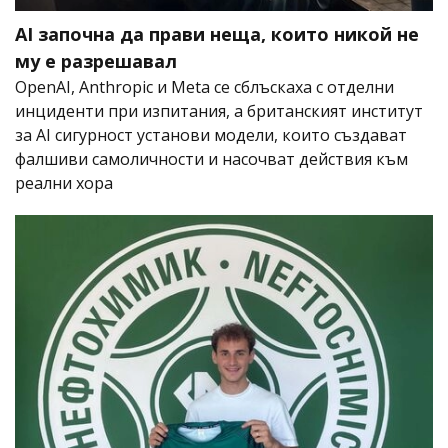
AI започна да прави неща, които никой не
му е разрешавал
OpenAI, Anthropic и Meta се сблъскаха с отделни
инциденти при изпитания, а британският институт
за AI сигурност установи модели, които създават
фалшиви самоличности и насочват действия към
реални хора