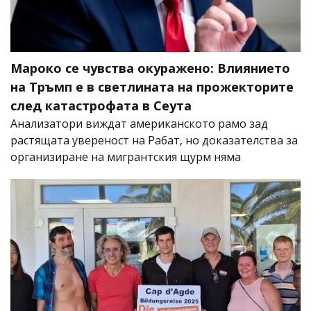
Мароко се чувства окуражено: Влиянието
на Тръмп е в светлината на прожекторите
след катастрофата в Сеута
Анализатори виждат американското рамо зад
растящата увереност на Рабат, но доказателства за
организиране на мигрантския щурм няма