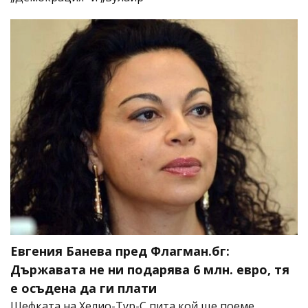
Евгения Банева пред Флагман.бг:
Държавата не ни подарява 6 млн. евро, тя
е осъдена да ги плати
Шефката на Хелио-Тур-С пита кой ще поеме