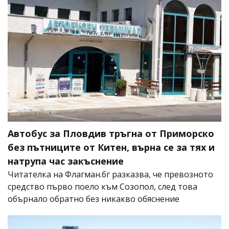
Автобус за Пловдив тръгна от Приморско
без пътниците от Китен, върна се за тях и
натрупа час закъснение
Читателка на Флагман.бг разказва, че превозното
средство първо поело към Созопол, след това
обърнало обратно без никакво обяснение