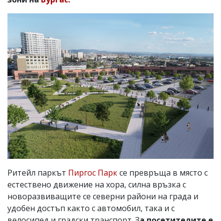
Ритейл паркът
Пиргос Парк
се превръща в място с
естествено движение на хора, силна връзка с
новоразвиващите се северни райони на града и
удобен достъп както с автомобил, така и с
велосипед и градски транспорт. З
а посетителите е