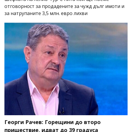
отговорност за продадените за чужд дълг имоти и
за натрупаните 3,5 млн. евро лихви
Георги Рачев: Горещини до второ
пришествие, идват до 39 градуса