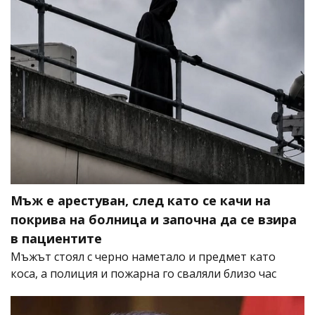
Мъж е арестуван, след като се качи на
покрива на болница и започна да се взира
в пациентите
Мъжът стоял с черно наметало и предмет като
коса, а полиция и пожарна го сваляли близо час