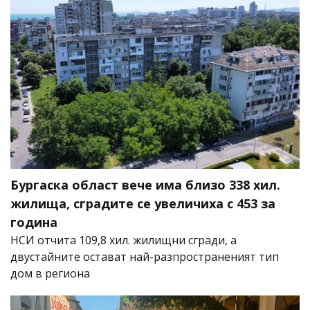
Бургаска област вече има близо 338 хил.
жилища, сградите се увеличиха с 453 за
година
НСИ отчита 109,8 хил. жилищни сгради, а
двустайните остават най-разпространеният тип
дом в региона