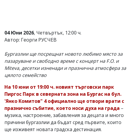
Коментарите
под
статиите
се
въвеждат
04 Юни 2026
, Четвъртък, 12:00 ч.
от
читателите
Автор: Георги РУСЧЕВ
и
редакцията
Бургазлии ще посрещнат новото любимо място за
не
носи
пазаруване и свободно време с концерт на F.O. и
отговорност
Miteva, десетки изненади и празнична атмосфера за
за
цялото семейство
тях!
Ако
откриете
На 10 юни от 19:00 ч. новият търговски парк
обиден
Пиргос Парк в северната зона на Бургас на бул.
за
'Янко Комитов" 4 официално ще отвори врати с
вас
коментар,
празнично събитие, което носи духа на града
–
моля
музика, настроение, забавления за децата и много
сигнализирайте
причини бургазлии да бъдат сред първите, които
ни!
ще изживеят новата градска дестинация.