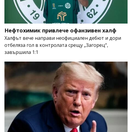
Нефтохимик привлече офанзивен халф
Халфът вече направи неофициален дебют и дори
отбеляза гол в контролата срещу „Загорец“,
завършила 1:1