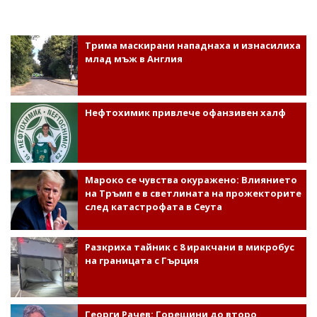
Трима маскирани нападнаха и изнасилиха
млад мъж в Англия
Нефтохимик привлече офанзивен халф
Мароко се чувства окуражено: Влиянието
на Тръмп е в светлината на прожекторите
след катастрофата в Сеута
Разкриха тайник с 8 иракчани в микробус
на границата с Гърция
Георги Рачев: Горещини до второ