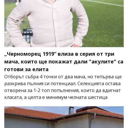
„Черноморец 1919“ влиза в серия от три
мача, които ще покажат дали "акулите" са
готови за елита
Отборът събра 4 точки от два мача, но тепърва ще
разкрива пълния си потенциал. Селекцията остава
отворена за 1-2 топ попълнения, които да вдигнат
класата, а целта е минимум челната шестица