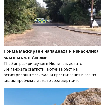
Трима маскирани нападнаха и изнасилиха
млад мъж в Англия
The Sun разкри случая в Нюнитън, докато
британската статистика отчита ръст на
регистрираните сексуални престъпления и все по-
видим проблем с мъжете сред жертвите