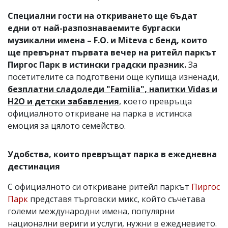
Специални гости на откриването ще бъдат
едни от най-разпознаваемите бургаски
музикални имена – F.O. и Miteva с бенд, които
ще превърнат първата вечер на ритейл паркът
Пиргос Парк в истински градски празник.
За
посетителите са подготвени още купища изненади,
безплатни сладоледи "Familia", напитки Vidas и
H2O и детски забавления
, което превръща
официалното откриване на парка в истинска
емоция за цялото семейство.
Удобства, които превръщат парка в ежедневна
дестинация
С официалното си откриване ритейл паркът
Пиргос
Парк
представя търговски микс, който съчетава
големи международни имена, популярни
национални вериги и услуги, нужни в ежедневието.