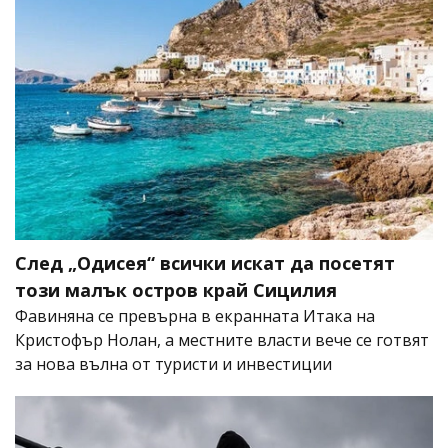
След „Одисея“ всички искат да посетят
този малък остров край Сицилия
Фавиняна се превърна в екранната Итака на
Кристофър Нолан, а местните власти вече се готвят
за нова вълна от туристи и инвестиции