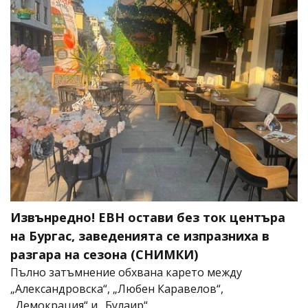
Извънредно! ЕВН остави без ток центъра
на Бургас, заведенията се изпразниха в
разгара на сезона (СНИМКИ)
Пълно затъмнение обхвана карето между
„Александровска“, „Любен Каравелов“,
„Демокрация“ и „Булаир“