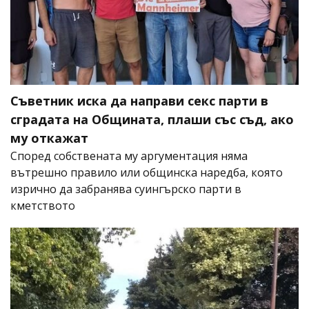
Съветник иска да направи секс парти в
сградата на Общината, плаши със съд, ако
му откажат
Според собствената му аргументация няма
вътрешно правило или общинска наредба, която
изрично да забранява суингърско парти в
кметството