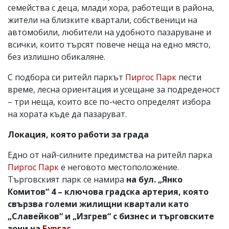
семейства с деца, млади хора, работещи в района,
жители на близките квартали, собственици на
автомобили, любители на удобното пазаруване и
всички, които търсят повече неща на едно място,
без излишно обикаляне.
С подбора си ритейл паркът
Пиргос Парк
пести
време, лесна ориентация и усещане за подреденост
– три неща, които все по-често определят избора
на хората къде да пазаруват.
Локация, която работи за града
Едно от най-силните предимства на ритейл парка
Пиргос Парк
е неговото местоположение.
Търговският парк се намира
на бул. „Янко
Комитов“ 4 – ключова градска артерия, която
свързва големи жилищни квартали като
„Славейков“ и „Изгрев“ с бизнес и търговските
зони на
Бургас.