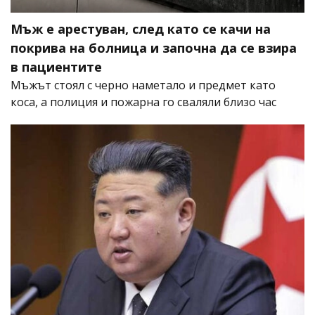
Мъж е арестуван, след като се качи на
покрива на болница и започна да се взира
в пациентите
Мъжът стоял с черно наметало и предмет като
коса, а полиция и пожарна го сваляли близо час