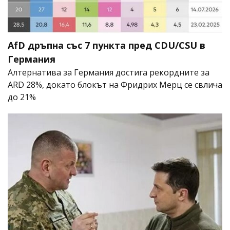
AfD дръпна със 7 пункта пред CDU/CSU в
Германия
Алтернатива за Германия достига рекордните за
ARD 28%, докато блокът на Фридрих Мерц се свлича
до 21%