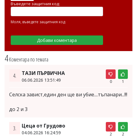
Въведете защитния код:
Моля, въведете защитния код
4
Коментара по темата
ТАЗИ ПЪРВИЧНА
4.
06.06.2026 13:51:49
0
1
Селска завист,един ден ще ви убие....тъпанари...!!!
до 2 и 3
Цеца от Грудово
3.
04.06.2026 16:24:59
2
2