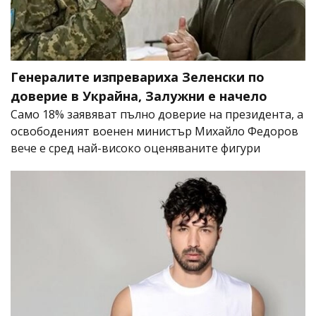
Генералите изпревариха Зеленски по
доверие в Украйна, Залужни е начело
Само 18% заявяват пълно доверие на президента, а
освободеният военен министър Михайло Федоров
вече е сред най-високо оценяваните фигури