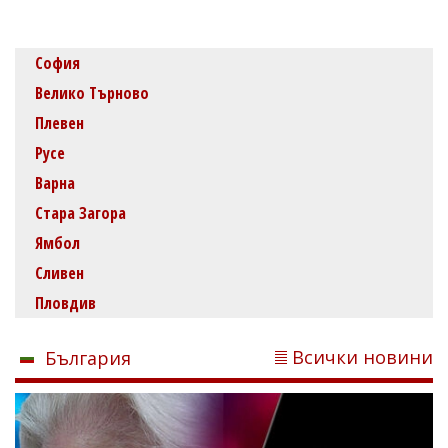
София
Велико Търново
Плевен
Русе
Варна
Стара Загора
Ямбол
Сливен
Пловдив
Всички новини
България