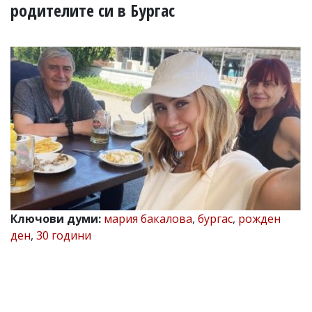
УКРАЙНА
родителите си в Бургас
СПОРТ
РАЗСЛЕДВАНЕ
БИЗНЕС
ЮГ
Управители:
Веселин
Василев,
email:
v.vasilev@flagman.bg
Катя
Касабова,
еmail:
k.kassabova@flagman.bg
Ключови думи:
мария бакалова
,
бургас
,
рожден
ден
,
30 години
Главен
редактор:
Иван
Колев,
email:
office@flagman.bg