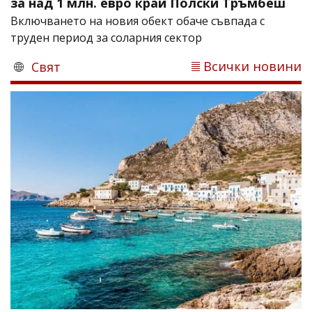
за над 1 млн. евро край Полски Тръмбеш
Включването на новия обект обаче съвпада с
труден период за соларния сектор
Всички новини
Свят