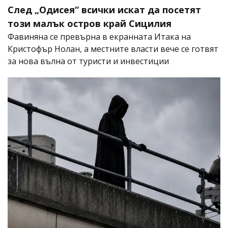
След „Одисея“ всички искат да посетят
този малък остров край Сицилия
Фавиняна се превърна в екранната Итака на
Кристофър Нолан, а местните власти вече се готвят
за нова вълна от туристи и инвестиции