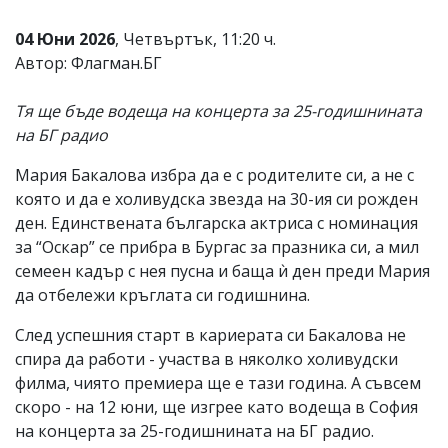
Коментарите
04 Юни 2026
, Четвъртък, 11:20 ч.
под
статиите
Автор: Флагман.БГ
се
въвеждат
Тя ще бъде водеща на концерта за 25-годишнината
от
читателите
на БГ радио
и
редакцията
Мария Бакалова избра да е с родителите си, а не с
не
която и да е холивудска звезда на 30-ия си рожден
носи
отговорност
ден. Единствената българска актриса с номинация
за
за “Оскар” се прибра в Бургас за празника си, а мил
тях!
семеен кадър с нея пусна и баща ѝ ден преди Мария
Ако
откриете
да отбележи кръглата си годишнина.
обиден
за
След успешния старт в кариерата си Бакалова не
вас
спира да работи - участва в няколко холивудски
коментар,
филма, чиято премиера ще е тази година. А съвсем
моля
сигнализирайте
скоро - на 12 юни, ще изгрее като водеща в София
ни!
на концерта за 25-годишнината на БГ радио.