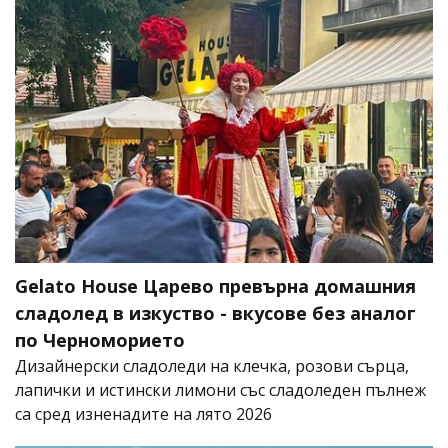
Gelato House Царево превърна домашния
сладолед в изкуство - вкусове без аналог
по Черноморието
Дизайнерски сладоледи на клечка, розови сърца,
лапички и истински лимони със сладоледен пълнеж
са сред изненадите на лято 2026