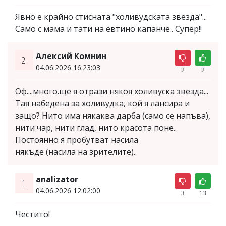
Явно е крайно стисната "холивудската звезда"...
Само с мама и тати на евтино капанче.. Супер!!
Алексий Комнин
2.
04.06.2026 16:23:03
2
2
Оф....много.ще я отрази някоя холивуска звезда...
Тая набедена за холивудка, кой я лансира и
защо? Нито има някаква дарба (само се напъва),
нити чар, нити глад, нито красота поне..
Постоянно я пробутват насила
някъде (насила на зрителите)..
analizator
1.
04.06.2026 12:02:00
3
13
Честито!