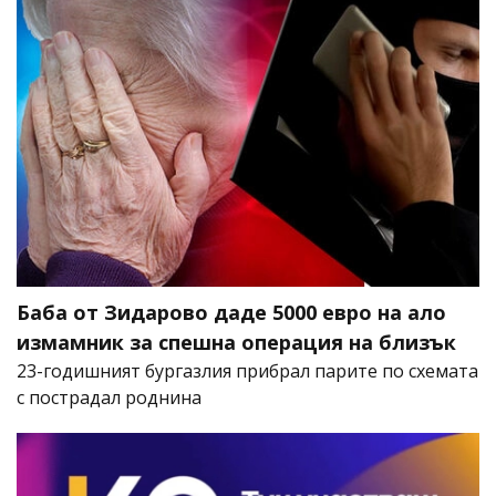
Баба от Зидарово даде 5000 евро на ало
измамник за спешна операция на близък
23-годишният бургазлия прибрал парите по схемата
с пострадал роднина