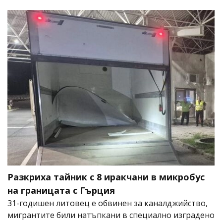
Разкриха тайник с 8 иракчани в микробус
на границата с Гърция
31-годишен литовец е обвинен за каналджийство,
мигрантите били натъпкани в специално изградено