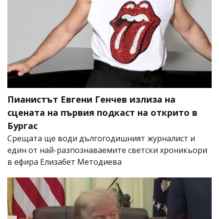
Пианистът Евгени Генчев излиза на
сцената на първия подкаст на открито в
Бургас
Срещата ще води дългогодишният журналист и
един от най-разпознаваемите светски хроникьори
в ефира Елизабет Методиева