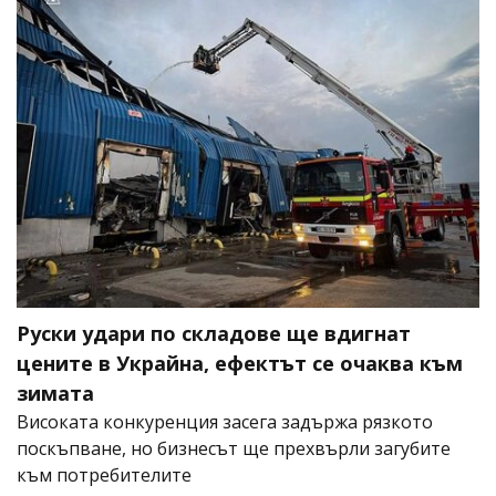
Руски удари по складове ще вдигнат
цените в Украйна, ефектът се очаква към
зимата
Високата конкуренция засега задържа рязкото
поскъпване, но бизнесът ще прехвърли загубите
към потребителите