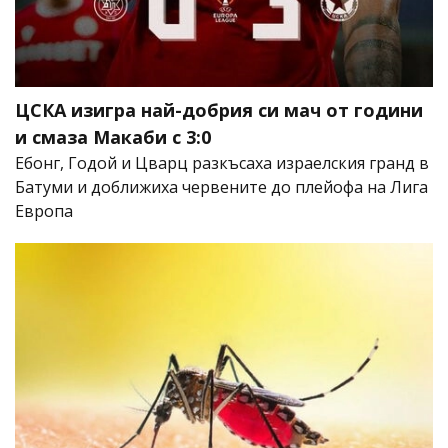
ЦСКА изигра най-добрия си мач от години
и смаза Макаби с 3:0
Ебонг, Годой и Цварц разкъсаха израелския гранд в
Батуми и доближиха червените до плейофа на Лига
Европа