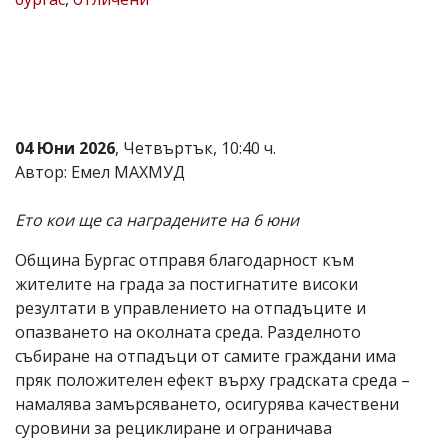
Коментарите
под
статиите
се
въвеждат
от
читателите
04 Юни 2026
, Четвъртък, 10:40 ч.
и
редакцията
Автор: Емел МАХМУД
не
носи
Ето кои ще са наградените на 6 юни
отговорност
за
тях!
Община Бургас отправя благодарност към
Ако
жителите на града за постигнатите високи
откриете
резултати в управлението на отпадъците и
обиден
за
опазването на околната среда. Разделното
вас
събиране на отпадъци от самите граждани има
коментар,
пряк положителен ефект върху градската среда –
моля
сигнализирайте
намалява замърсяването, осигурява качествени
ни!
суровини за рециклиране и ограничава