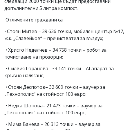
следващи 2000 точки ще бъдат предоставяни
допълнителни 5 литра компост.
Отличените граждани са:
• Стоян Митев – 39 636 точки, мобилен център №17,
ж.к. „Славейков“ – пречиствател за въздух;
• Христо Неделчев – 34 758 точки – робот за
почистване на прозорци;
• Силвия Горанова– 33 141 точки – AI апарат за
кръвно налягане;
• Стоян Деспотов– 32 609 точки – ваучер за
„Технополис“ на стойност 100 евро;
• Недка Шопова– 21 473 точки – ваучер за
„Технополис“ на стойност 100 евро;
• Мима Ванева – 20 313 точки – ваучер за