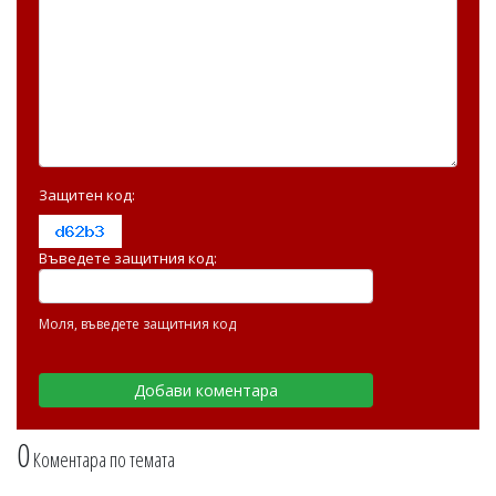
Защитен код:
Въведете защитния код:
Моля, въведете защитния код
0
Коментара по темата