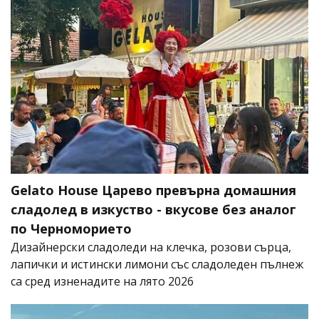
Gelato House Царево превърна домашния
сладолед в изкуство - вкусове без аналог
по Черноморието
Дизайнерски сладоледи на клечка, розови сърца,
лапички и истински лимони със сладоледен пълнеж
са сред изненадите на лято 2026