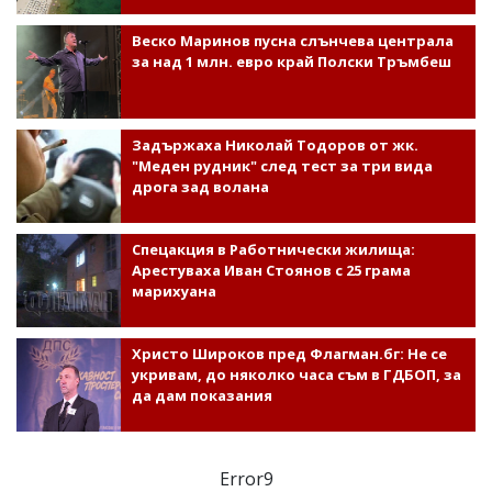
Веско Маринов пусна слънчева централа
за над 1 млн. евро край Полски Тръмбеш
Задържаха Николай Тодоров от жк.
"Меден рудник" след тест за три вида
дрога зад волана
Спецакция в Работнически жилища:
Арестуваха Иван Стоянов с 25 грама
марихуана
Христо Широков пред Флагман.бг: Не се
укривам, до няколко часа съм в ГДБОП, за
да дам показания
Error9