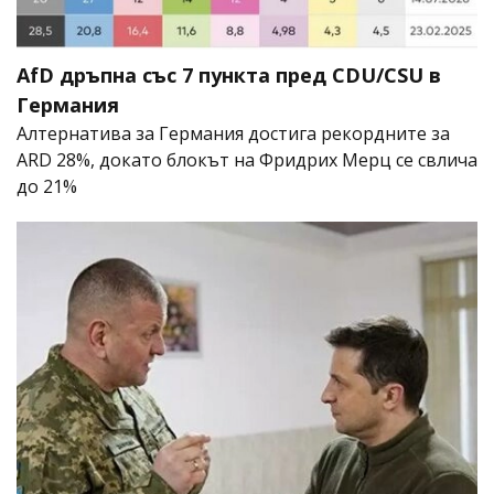
AfD дръпна със 7 пункта пред CDU/CSU в
Германия
Алтернатива за Германия достига рекордните за
ARD 28%, докато блокът на Фридрих Мерц се свлича
до 21%