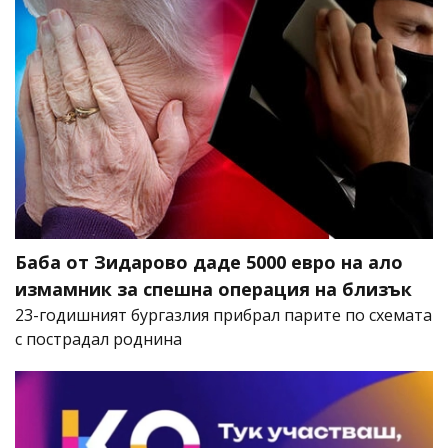
Баба от Зидарово даде 5000 евро на ало
измамник за спешна операция на близък
23-годишният бургазлия прибрал парите по схемата
с пострадал роднина