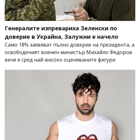
Генералите изпревариха Зеленски по
доверие в Украйна, Залужни е начело
Само 18% заявяват пълно доверие на президента, а
освободеният военен министър Михайло Федоров
вече е сред най-високо оценяваните фигури