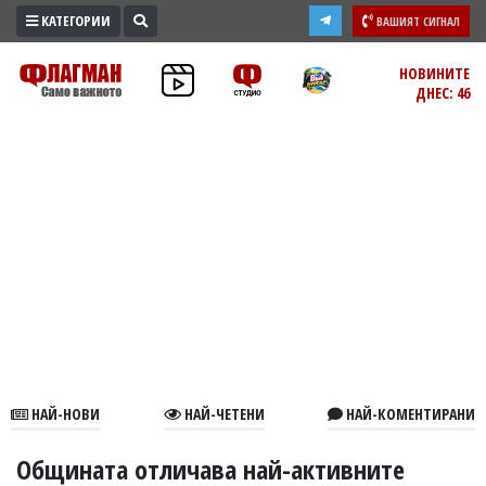
КАТЕГОРИИ
ВАШИЯТ СИГНАЛ
ПРОМО
НОВИНИТЕ
ДНЕС: 46
ЗОНА
ИЗБОРИ
2026
ПРАКТИЧНО
КУЛТУРА
ЗДРАВЕ
ПОЛИТИКА
ОБЩИНИ
ОБЩЕСТВО
ЛАЙФСТАЙЛ
НАЙ-НОВИ
НАЙ-ЧЕТЕНИ
НАЙ-КОМЕНТИРАНИ
ВОЙНАТА
В
Общината отличава най-активните