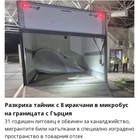
Разкриха тайник с 8 иракчани в микробус
на границата с Гърция
31-годишен литовец е обвинен за каналджийство,
мигрантите били натъпкани в специално изградено
пространство в товарния отсек