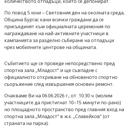
количеството отпадъци, които се депонират.
По повод 5 юни – Световния ден на околната среда,
Община Бургас кани всички граждани да се
присъединят към официалната церемония по
награждаване на най-активните участници в
кампанията за разделно събиране на отпадъци
чрез мобилните центрове на общината.
Събитието ще се проведе непосредствено пред
спортна зала „Младост“ и ще съвпадне с
официалното откриване на обновеното спортно
съоръжение след извършения основен ремонт.
Очакваме Ви на 06.06.2026 г., от 10:30 ч. (молим
участниците да пристигнат 10–15 минути по-рано)
но площадното пространство пред главния вход на
спортна зала „Младост“ в ж.к. „Славейков“ (от
страната на парка).