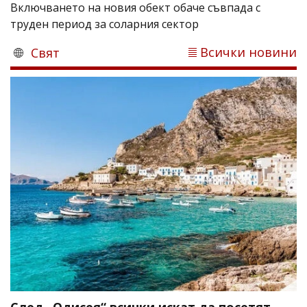
Включването на новия обект обаче съвпада с
труден период за соларния сектор
Всички новини
Свят
След „Одисея“ всички искат да посетят