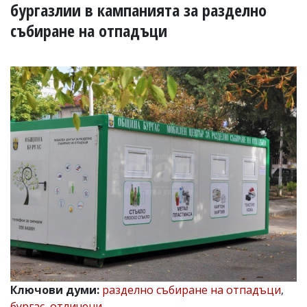
УКРАЙНА
бургазлии в кампанията за разделно
СПОРТ
събиране на отпадъци
РАЗСЛЕДВАНЕ
БИЗНЕС
ЮГ
Управители:
Веселин
Василев,
email:
v.vasilev@flagman.bg
Катя
Касабова,
еmail:
k.kassabova@flagman.bg
Главен
редактор:
Иван
Колев,
email:
Ключови думи:
разделно събиране на отпадъци
,
office@flagman.bg
бургас
,
отличени