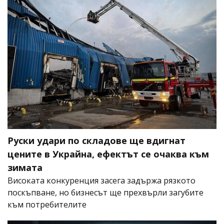
Руски удари по складове ще вдигнат
цените в Украйна, ефектът се очаква към
зимата
Високата конкуренция засега задържа рязкото
поскъпване, но бизнесът ще прехвърли загубите
към потребителите