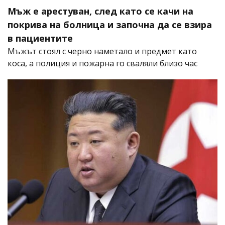
Мъж е арестуван, след като се качи на
покрива на болница и започна да се взира
в пациентите
Мъжът стоял с черно наметало и предмет като
коса, а полиция и пожарна го сваляли близо час