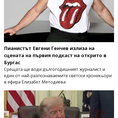
Пианистът Евгени Генчев излиза на
сцената на първия подкаст на открито в
Бургас
Срещата ще води дългогодишният журналист и
един от най-разпознаваемите светски хроникьори
в ефира Елизабет Методиева