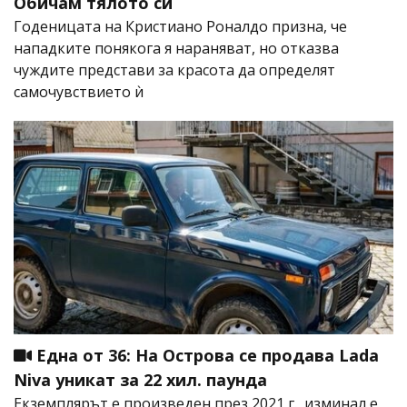
Обичам тялото си
Годеницата на Кристиано Роналдо призна, че
нападките понякога я нараняват, но отказва
чуждите представи за красота да определят
самочувствието ѝ
Една от 36: На Острова се продава Lada
Niva уникат за 22 хил. паунда
Екземплярът е произведен през 2021 г., изминал е