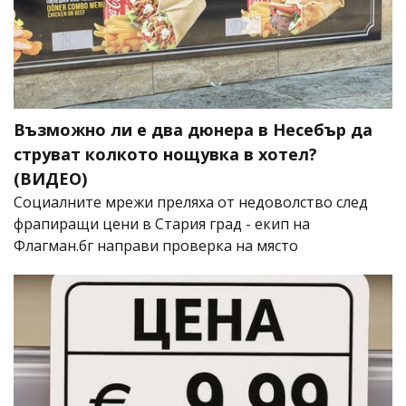
Възможно ли е два дюнера в Несебър да
струват колкото нощувка в хотел?
(ВИДЕО)
Социалните мрежи преляха от недоволство след
фрапиращи цени в Стария град - екип на
Флагман.бг направи проверка на място