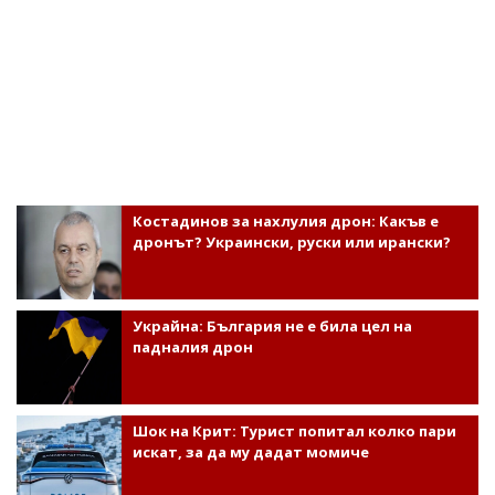
Костадинов за нахлулия дрон: Какъв е
дронът? Украински, руски или ирански?
Украйна: България не е била цел на
падналия дрон
Шок на Крит: Турист попитал колко пари
искат, за да му дадат момиче