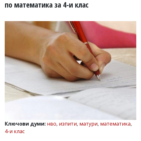
УКРАЙНА
по математика за 4-и клас
СПОРТ
РАЗСЛЕДВАНЕ
БИЗНЕС
ЮГ
Управители:
Веселин
Василев,
email:
v.vasilev@flagman.bg
Катя
Касабова,
еmail:
k.kassabova@flagman.bg
Главен
редактор:
Иван
Ключови думи:
нво
,
изпити
,
матури
,
математика
,
Колев,
4-и клас
email:
office@flagman.bg