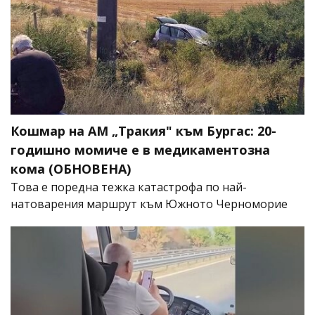
Кошмар на АМ „Тракия" към Бургас: 20-
годишно момиче е в медикаментозна
кома (ОБНОВЕНА)
Това е поредна тежка катастрофа по най-
натоварения маршрут към Южното Черноморие