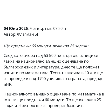
Коментарите
под
статиите
се
въвеждат
от
04 Юни 2026
, Четвъртък, 08:20 ч.
читателите
Автор: Флагман.БГ
и
редакцията
не
Ще продължи 60 минути, включва 25 задачи
носи
отговорност
След като вчера над 53 500 четвъртокласници се
за
явиха на национално външно оценяване по
тях!
Ако
български език и литература, днес те ще положат
откриете
изпит и по математика. Тестът започва в 10 ч. и ще
обиден
се проведе в над 1700 училища в страната, предаде
за
вас
БНР.
коментар,
моля
Националното външно оценяване по математика в
сигнализирайте
IV клас ще продължи 60 минути. То ще включва 25
ни!
задачи. Чрез тях ще се проверят базовите