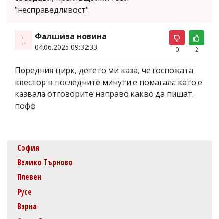
"несправедливост".
Фалшива новина
1.
04.06.2026 09:32:33
0
2
Поредния цирк, детето ми каза, че госпожата
квестор в последните минути е помагала като е
казвала отговорите направо какво да пишат.
пффф
София
Велико Търново
Плевен
Русе
Варна