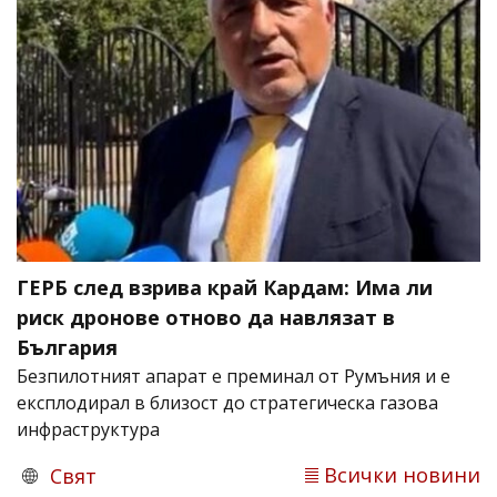
ГЕРБ след взрива край Кардам: Има ли
риск дронове отново да навлязат в
България
Безпилотният апарат е преминал от Румъния и е
експлодирал в близост до стратегическа газова
инфраструктура
Всички новини
Свят