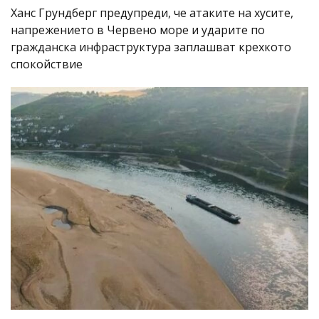
Ханс Грундберг предупреди, че атаките на хусите,
напрежението в Червено море и ударите по
гражданска инфраструктура заплашват крехкото
спокойствие