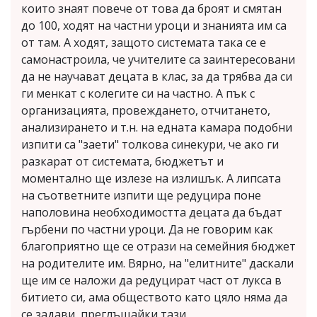
които знаят повече от това да броят и смятан
до 100, ходят на частни уроци и знанията им са
от там. А ходят, защото системата така се е
самонастроила, че учителите са заинтересовани
да не научават децата в клас, за да трябва да си
ги менкат с колегите си на частно. А пък с
организацията, провеждането, отчитането,
анализирането и т.н. на едната камара подобни
изпити са "заети" толкова синекури, че ако ги
разкарат от системата, бюджетът и
моментално ще излезе на излишък. А липсата
на съответните изпити ще редуцира поне
наполовина необходимостта децата да бъдат
гърбени по частни уроци. Да не говорим как
благоприятно ще се отрази на семейния бюджет
на родителите им. Вярно, на "елитните" даскали
ще им се наложи да редуцират част от лукса в
битието си, ама обществото като цяло няма да
се задави, преглъщайки тази