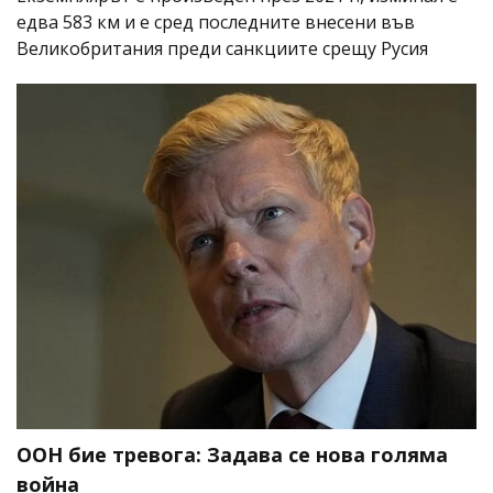
едва 583 км и е сред последните внесени във
Великобритания преди санкциите срещу Русия
ООН бие тревога: Задава се нова голяма
война