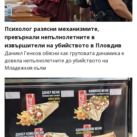
Психолог разясни механизмите,
превърнали непълнолетните в
извършители на убийството в Пловдив
Даниел Генков обясни как груповата динамика е
довела непълнолетните до убийството на
Младежкия хълм