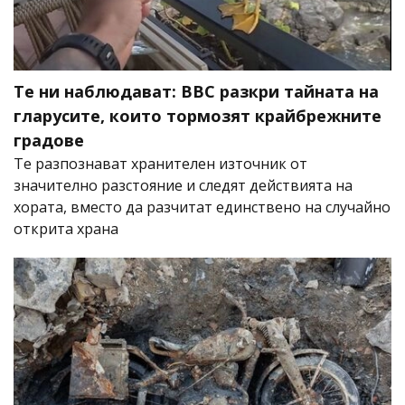
Те ни наблюдават: BBC разкри тайната на
гларусите, които тормозят крайбрежните
градове
Те разпознават хранителен източник от
значително разстояние и следят действията на
хората, вместо да разчитат единствено на случайно
открита храна