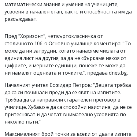
математически знания и умения на учениците,
усвоени в начален етап, както и способността им да
разсъждават.
Пред "Хоризонт", четвъртокласничка от
столичното 106-о Основно училище коментира: "То
може да ни затрудни, когато нанасяме числата от
единия лист на другия, за да не сбъркаме някоя от
цифрите, и мерните единици, понеже те може да
ни намалят оценката и точките.", предава dnes.bg.
Началният учител Божидар Петров: "Децата трябва
да са си починали преди да се явят на изпитите.
Трябва да са направили старателен преговор в
училище. Хубаво е да са спокойни наистина, да не се
притесняват и да четат внимателно условията по
няколко пъти."
Максималният брой точки за всеки от двата изпита