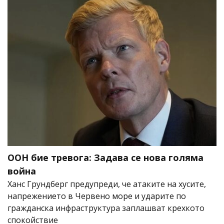
ООН бие тревога: Задава се нова голяма
война
Ханс Грундберг предупреди, че атаките на хусите,
напрежението в Червено море и ударите по
гражданска инфраструктура заплашват крехкото
спокойствие