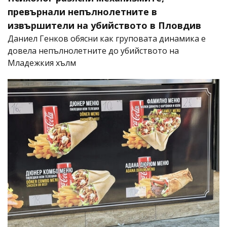
превърнали непълнолетните в
извършители на убийството в Пловдив
Даниел Генков обясни как груповата динамика е
довела непълнолетните до убийството на
Младежкия хълм