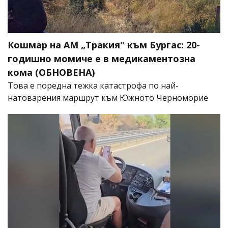
Кошмар на АМ „Тракия" към Бургас: 20-
годишно момиче е в медикаментозна
кома (ОБНОВЕНА)
Това е поредна тежка катастрофа по най-
натоварения маршрут към Южното Черноморие