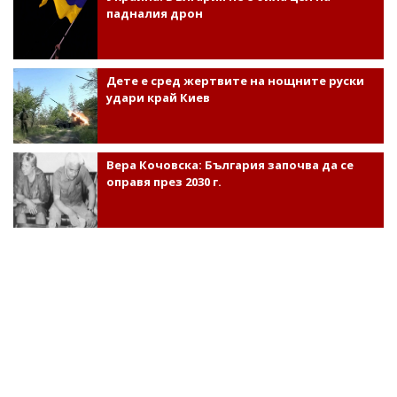
падналия дрон
Дете е сред жертвите на нощните руски
удари край Киев
Вера Кочовска: България започва да се
оправя през 2030 г.