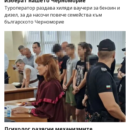
изберат нашето Черноморие
Туроператор раздава хиляди ваучери за бензин и
дизел, за да насочи повече семейства към
българското Черноморие
Психолог разясни механизмите,