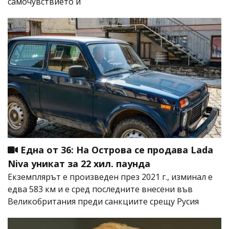
самочувствието ѝ
Една от 36: На Острова се продава Lada
Niva уникат за 22 хил. паунда
Екземплярът е произведен през 2021 г., изминал е
едва 583 км и е сред последните внесени във
Великобритания преди санкциите срещу Русия