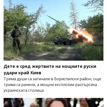
Дете е сред жертвите на нощните руски
удари край Киев
Трима души са загинали в Бориспилски район, още
трима са ранени, а мощни експлозии разтърсиха
украинската столица