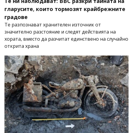
Те ни наблюдават: BBC разкри тайната на
гларусите, които тормозят крайбрежните
градове
Те разпознават хранителен източник от
значително разстояние и следят действията на
хората, вместо да разчитат единствено на случайно
открита храна