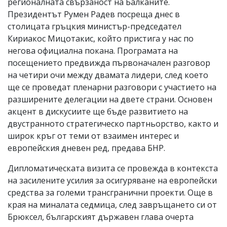
регионалната свързаност на Балканите.
Президентът Румен Радев посреща днес в
столицата гръцкия министър-председател
Кириакос Мицотакис, който пристига у нас по
негова официална покана. Програмата на
посещението предвижда първоначален разговор
на четири очи между двамата лидери, след което
ще се проведат пленарни разговори с участието на
разширените делегации на двете страни. Основен
акцент в дискусиите ще бъде развитието на
двустранното стратегическо партньорство, както и
широк кръг от теми от взаимен интерес и
европейския дневен ред, предава БНР.
Дипломатическата визита се провежда в контекста
на засилените усилия за осигуряване на европейски
средства за големи трансгранични проекти. Още в
края на миналата седмица, след завръщането си от
Брюксел, българският държавен глава очерта