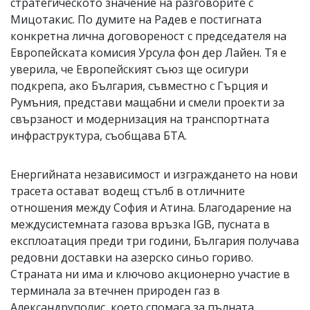
стратегическото значение на разговорите с
Мицотакис. По думите на Радев е постигната
конкретна лична договореност с председателя на
Европейската комисия Урсула фон дер Лайен. Тя е
уверила, че Европейският съюз ще осигури
подкрепа, ако България, съвместно с Гърция и
Румъния, представи мащабни и смели проекти за
свързаност и модернизация на транспортната
инфраструктура, съобщава БТА.
Енергийната независимост и изграждането на нови
трасета остават водещ стълб в отличните
отношения между София и Атина. Благодарение на
междусистемната газова връзка IGB, пусната в
експлоатация преди три години, България получава
редовни доставки на азерско синьо гориво.
Страната ни има и ключово акционерно участие в
терминала за втечнен природен газ в
Александруполис, което спомага за пълната