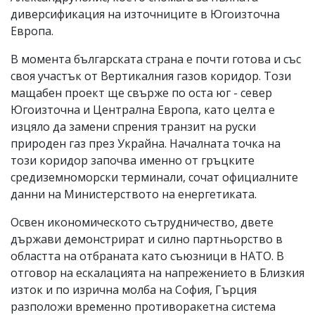
диверсификация на източниците в Югоизточна
Европа.
В момента българската страна е почти готова и със
своя участък от Вертикалния газов коридор. Този
мащабен проект ще свърже по оста юг - север
Югоизточна и Централна Европа, като целта е
изцяло да замени спрения транзит на руски
природен газ през Украйна. Началната точка на
този коридор започва именно от гръцките
средиземноморски терминали, сочат официалните
данни на Министерството на енергетиката.
Освен икономическото сътрудничество, двете
държави демонстрират и силно партньорство в
областта на отбраната като съюзници в НАТО. В
отговор на ескалацията на напрежението в Близкия
изток и по изрична молба на София, Гърция
разположи временно противоракетна система