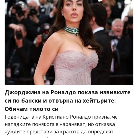
Джорджина на Роналдо показа извивките
си по бански и отвърна на хейтърите:
Обичам тялото си
Годеницата на Кристиано Роналдо призна, че
нападките понякога я нараняват, но отказва
чуждите представи за красота да определят