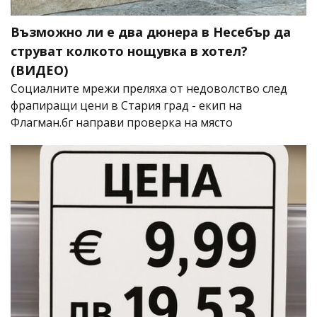
Възможно ли е два дюнера в Несебър да
струват колкото нощувка в хотел?
(ВИДЕО)
Социалните мрежи преляха от недоволство след
фрапиращи цени в Стария град - екип на
Флагман.бг направи проверка на място