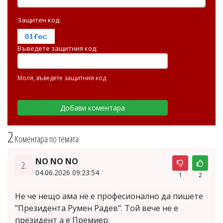
Защитен код:
Въведете защитния код:
Моля, въведете защитния код
2
Коментара по темата
NO NO NO
2.
04.06.2026 09:23:54
1
2
Не че нещо ама не е професионално да пишете
"Президента Румен Радев". Той вече не е
президент а е Премиер.