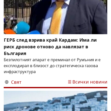
ГЕРБ след взрива край Кардам: Има ли
риск дронове отново да навлязат в
България
Безпилотният апарат е преминал от Румъния и е
експлодирал в близост до стратегическа газова
инфраструктура
Всички новини
Свят