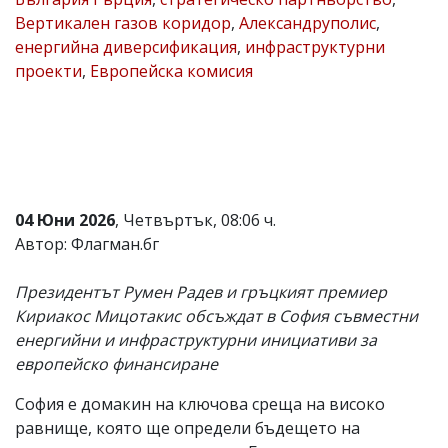
Вертикален газов коридор
,
Александруполис
,
Коментарите
под
енергийна диверсификация
,
инфраструктурни
статиите
проекти
,
Европейска комисия
се
въвеждат
от
читателите
и
редакцията
не
носи
04 Юни 2026
, Четвъртък, 08:06 ч.
отговорност
за
Автор: Флагман.бг
тях!
Ако
Президентът Румен Радев и гръцкият премиер
откриете
обиден
Кириакос Мицотакис обсъждат в София съвместни
за
енергийни и инфраструктурни инициативи за
вас
европейско финансиране
коментар,
моля
сигнализирайте
София е домакин на ключова среща на високо
ни!
равнище, която ще определи бъдещето на