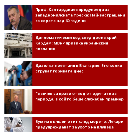
Проф. Кантарджиев предупреди за
западнонилската треска: Най-застрашени
са хората над 60 години
Дипломатически ход след дрона край
Кардам: МВнР привика украинския
посланик
Дизелът поевтиня в България: Ето колко
струват горивата днес
Главчев си прави отвод от одитите за
периода, в който беше служебен премиер
Бум на външен отит след морето: Лекари
предупреждават за ухото на плувеца