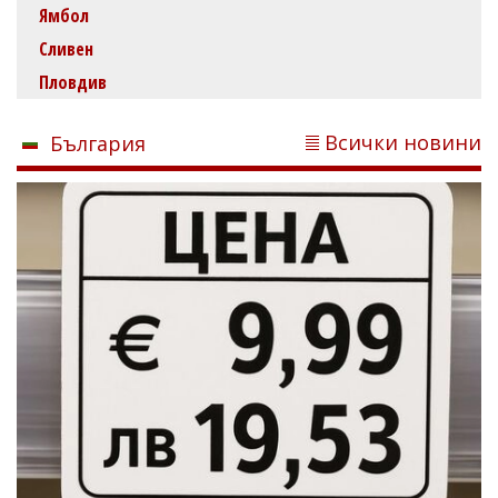
Ямбол
Сливен
Пловдив
Всички новини
България