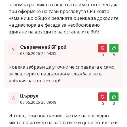
огромна разлика в средствата имат основен дял
при оформяне на тази прословута СРЗ която
няма нищо общо с реалната оценка за доходите
на диаспора а е фасада за необосновано
вдигане на доходите на останалите 30%
Съвременеб БГ роб
5.
03.06.2026 22:04:35
0
5
Човека забрави да уточни че справката е само
за лешперите на държавна слъжба а не в
робския частен сектор!
Цървул
4.
03.06.2026 20:39:48
0
8
И това , при положение , че сме на последно
място по размер на заплатите и цени по-високи