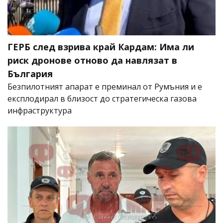
ГЕРБ след взрива край Кардам: Има ли
риск дронове отново да навлязат в
България
Безпилотният апарат е преминал от Румъния и е
експлодирал в близост до стратегическа газова
инфраструктура