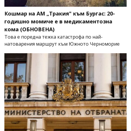
Кошмар на АМ „Тракия" към Бургас: 20-
годишно момиче е в медикаментозна
кома (ОБНОВЕНА)
Това е поредна тежка катастрофа по най-
натоварения маршрут към Южното Черноморие