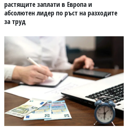
УКРАЙНА
растящите заплати в Европа и
СПОРТ
абсолютен лидер по ръст на разходите
РАЗСЛЕДВАНЕ
за труд
БИЗНЕС
ЮГ
Управители:
Веселин
Василев,
email:
v.vasilev@flagman.bg
Катя
Касабова,
еmail:
k.kassabova@flagman.bg
Главен
редактор:
Иван
Колев,
email:
office@flagman.bg