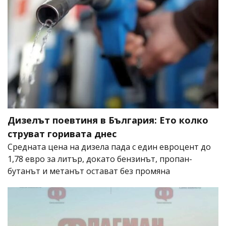
Дизелът поевтиня в България: Ето колко
струват горивата днес
Средната цена на дизела пада с един евроцент до
1,78 евро за литър, докато бензинът, пропан-
бутанът и метанът остават без промяна