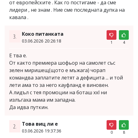
от европейските . Как го постигаме - да сме
лидери , не знам . Ние сме последната дупка на
кавала .
Коко питанката
3.
03.06.2026 20:26:18
1
4
Е тва е.
От както премиера шофьор на самолет със
зелен миришещ(щото е мъжага) чорап
командва заплатите летят а дефицита ... и той
лети ама то за него кауфланд е виновен.
А лидъл с тея промоции на боташ xxl ни
излъгаха мама им западна.
Да идва путкин.
Това виц ли е
2.
03.06.2026 19:37:36
0
8