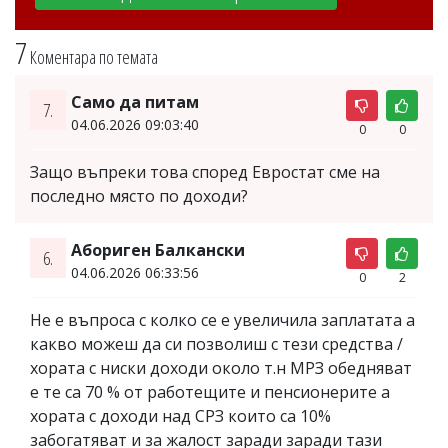
7
Коментара по темата
Само да питам
7.
04.06.2026 09:03:40
0
0
Защо въпреки това според Евростат сме на
последно място по доходи?
Абориген Балкански
6.
04.06.2026 06:33:56
0
2
Не е въпроса с колко се е увеличила заплатата а
какво можеш да си позволиш с тези средства /
хората с ниски доходи около т.н МРЗ обедняват
е те са 70 % от работещите и пенсионерите а
хората с доходи над СРЗ които са 10%
забогатяват и за жалост заради заради тази