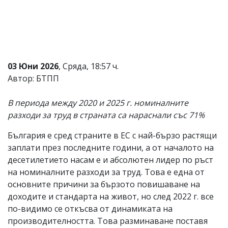
Коментарите
под
статиите
се
въвеждат
от
03 Юни 2026
, Сряда, 18:57 ч.
читателите
и
Автор: БТПП
редакцията
не
В периода между 2020 и 2025 г. номиналните
носи
отговорност
разходи за труд в страната са нараснали със 71%
за
тях!
България е сред страните в ЕС с най-бързо растящи
Ако
заплати през последните години, а от началото на
откриете
обиден
десетилетието насам е и абсолютен лидер по ръст
за
на номиналните разходи за труд. Това е една от
вас
основните причини за бързото повишаване на
коментар,
моля
доходите и стандарта на живот, но след 2022 г. все
сигнализирайте
по-видимо се откъсва от динамиката на
ни!
производителността. Това разминаване поставя