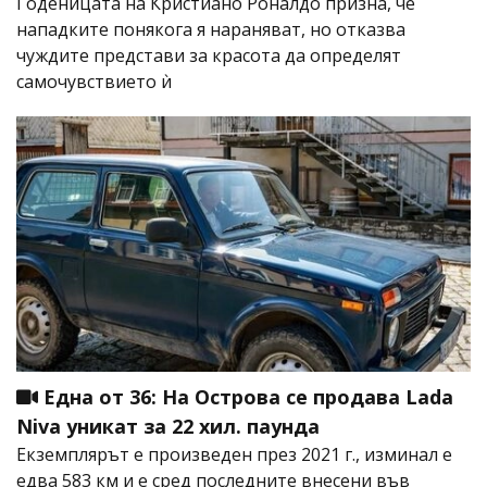
Годеницата на Кристиано Роналдо призна, че
нападките понякога я нараняват, но отказва
чуждите представи за красота да определят
самочувствието ѝ
Една от 36: На Острова се продава Lada
Niva уникат за 22 хил. паунда
Екземплярът е произведен през 2021 г., изминал е
едва 583 км и е сред последните внесени във