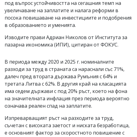
под въпрос устойчивостта на сегашния темп на
увеличаване на заплатите и налага реформи в
посока повишаване на инвестициите и подобрения
в образованието и уменията.
Изводите прави Адриан Николов от Института за
пазарна икономика (ИПИ), цитиран от ФОКУС.
В периода между 2020 и 2025 г. номиналните
разходи за труд в страната са нараснали със 71%,
далеч пред втората държава Румъния с 64% и
третата Литва с 62%. В другия край на класацията
има седем държави с под 20% ръст, което на фона
на значителната инфлация през периода вероятно
означава реален спад на заплатите.
Изпреварващият ръст на разходите за труд,
съчетан с високата заетост и ниската безработица,
е основният фактор за скоростното повишение с