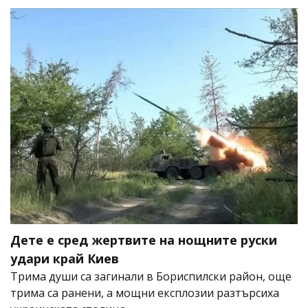
Дете е сред жертвите на нощните руски
удари край Киев
Трима души са загинали в Бориспилски район, още
трима са ранени, а мощни експлозии разтърсиха