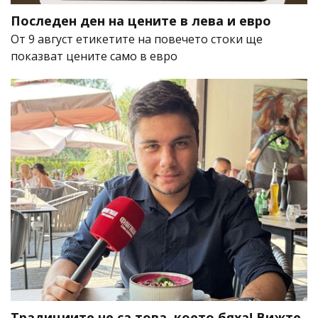
Последен ден на цените в лева и евро
От 9 август етикетите на повечето стоки ще
показват цените само в евро
Традициите не са това, което бяха! Вижте