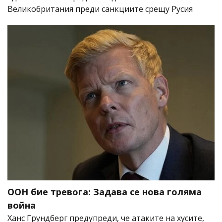
Великобритания преди санкциите срещу Русия
ООН бие тревога: Задава се нова голяма
война
Ханс Грундберг предупреди, че атаките на хусите,