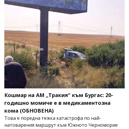
Кошмар на АМ „Тракия" към Бургас: 20-
годишно момиче е в медикаментозна
кома (ОБНОВЕНА)
Това е поредна тежка катастрофа по най-
натоварения маршрут към Южното Черноморие