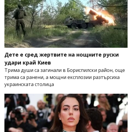
Дете е сред жертвите на нощните руски
удари край Киев
Трима души са загинали в Бориспилски район, още
трима са ранени, а мощни експлозии разтърсиха
украинската столица