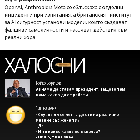
OpenAI, Anthropic и Meta се сблъскаха с отделни
инциденти при изпитания, а британският институт
за AI сигурност установи модели, които създават
фалшиви самоличности и насочват действия към
реални хора
Бойко Борисов
Аз няма да ставам президент, защото там
няма какво да се работи
Виц на деня
- Случва ли се често да сте на различно
мнение със жена ти?
- Да.
- И тя какво казва по въпроса?
- Нищо, тя не знае.