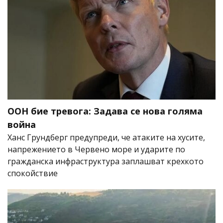
ООН бие тревога: Задава се нова голяма
война
Ханс Грундберг предупреди, че атаките на хусите,
напрежението в Червено море и ударите по
гражданска инфраструктура заплашват крехкото
спокойствие