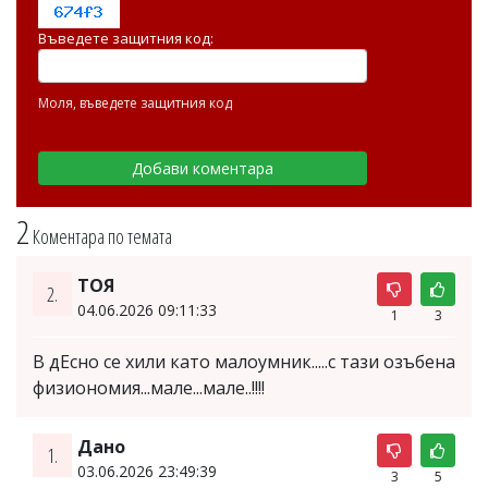
Въведете защитния код:
Моля, въведете защитния код
2
Коментара по темата
ТОЯ
2.
04.06.2026 09:11:33
1
3
В дЕсно се хили като малоумник.....с тази озъбена
физиономия...мале...мале..!!!!
Дано
1.
03.06.2026 23:49:39
3
5