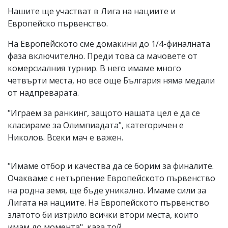
Нашите ще участват в Лига на нациите и
Европейско първенство.
На Европейското сме домакини до 1/4-финалната
фаза включително. Преди това са мачовете от
комерсиалния турнир. В него имаме много
четвърти места, но все още България няма медали
от надпреварата.
"Играем за ранкинг, защото нашата цел е да се
класираме за Олимпиадата", категоричен е
Николов. Всеки мач е важен.
"Имаме отбор и качества да се борим за финалите.
Очакваме с нетърпение Европейското първенство
на родна земя, ще бъде уникално. Имаме сили за
Лигата на нациите. На Европейското първенство
златото би изтрило всички втори места, които
имам до момента", каза той.