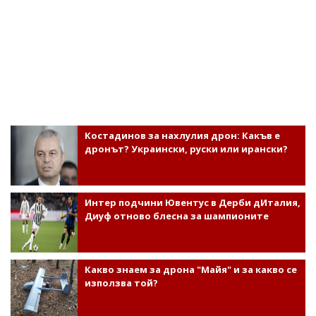
Костадинов за нахлулия дрон: Какъв е
дронът? Украински, руски или ирански?
Интер подчини Ювентус в Дерби дИталия,
Диуф отново блесна за шампионите
Какво знаем за дрона "Майя" и за какво се
използва той?