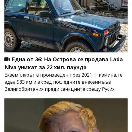
Една от 36: На Острова се продава Lada
Niva уникат за 22 хил. паунда
Екземплярът е произведен през 2021 г., изминал е
едва 583 км и е сред последните внесени във
Великобритания преди санкциите срещу Русия