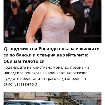
Джорджина на Роналдо показа извивките
си по бански и отвърна на хейтърите:
Обичам тялото си
Годеницата на Кристиано Роналдо призна, че
нападките понякога я нараняват, но отказва
чуждите представи за красота да определят
самочувствието ѝ