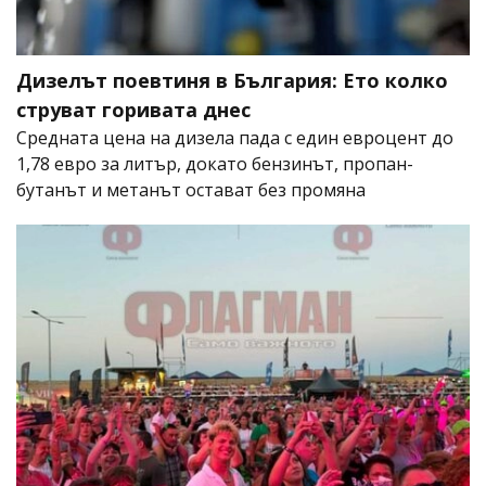
Дизелът поевтиня в България: Ето колко
струват горивата днес
Средната цена на дизела пада с един евроцент до
1,78 евро за литър, докато бензинът, пропан-
бутанът и метанът остават без промяна