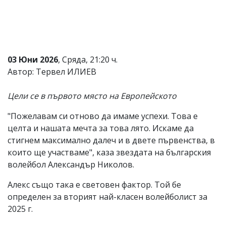
Коментарите
под
статиите
се
въвеждат
от
03 Юни 2026
, Сряда, 21:20 ч.
читателите
Автор: Тервел ИЛИЕВ
и
редакцията
не
Цели се в първото място на Европейското
носи
отговорност
"Пожелавам си отново да имаме успехи. Това е
за
целта и нашата мечта за това лято. Искаме да
тях!
Ако
стигнем максимално далеч и в двете първенства, в
откриете
които ще участваме", каза звездата на българския
обиден
волейбол Александър Николов.
за
вас
Алекс също така е световен фактор. Той бе
коментар,
моля
определен за вторият най-класен волейболист за
сигнализирайте
2025 г.
ни!