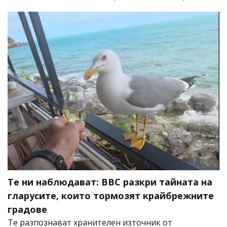
Те ни наблюдават: BBC разкри тайната на
гларусите, които тормозят крайбрежните
градове
Те разпознават хранителен източник от