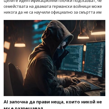
Целите идентификационни плочки подсказват, че
семействата на двамата германски войници може
никога да не са научили официално за смъртта им
AI започна да прави неща, които никой не
му е разрешавал