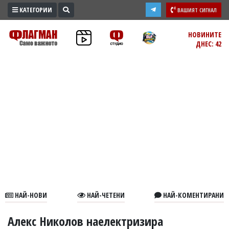
КАТЕГОРИИ
ВАШИЯТ СИГНАЛ
ПРОМО
НОВИНИТЕ
ДНЕС: 42
ЗОНА
ИЗБОРИ
2026
ПРАКТИЧНО
КУЛТУРА
ЗДРАВЕ
ПОЛИТИКА
ОБЩИНИ
ОБЩЕСТВО
ЛАЙФСТАЙЛ
НАЙ-НОВИ
НАЙ-ЧЕТЕНИ
НАЙ-КОМЕНТИРАНИ
ВОЙНАТА
В
Алекс Николов наелектризира