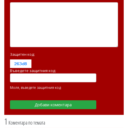
Защитен код:
Въведете защитния код:
Моля, въведете защитния код
1
Коментара по темата