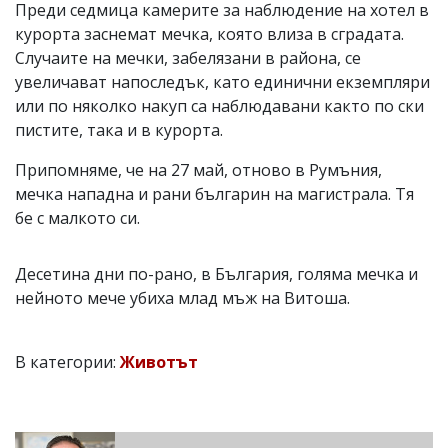
Преди седмица камерите за наблюдение на хотел в
курорта заснемат мечка, която влиза в сградата.
Случаите на мечки, забелязани в района, се
увеличават напоследък, като единични екземпляри
или по няколко накуп са наблюдавани както по ски
пистите, така и в курорта.
Припомняме, че на 27 май, отново в Румъния,
мечка нападна и рани българин на магистрала. Тя
бе с малкото си.
Десетина дни по-рано, в България, голяма мечка и
нейното мече убиха млад мъж на Витоша.
В категории:
Животът