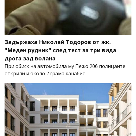
Задържаха Николай Тодоров от жк.
"Меден рудник" след тест за три вида
дрога зад волана
При обиск на автомобила му Пежо 206 полицаите
открили и около 2 грама канабис