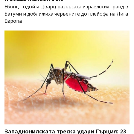
Ебонг, Годой и Цварц разкъсаха израелския гранд в
Батуми и доближиха червените до плейофа на Лига
Европа
Западнонилската треска удари Гърция: 23