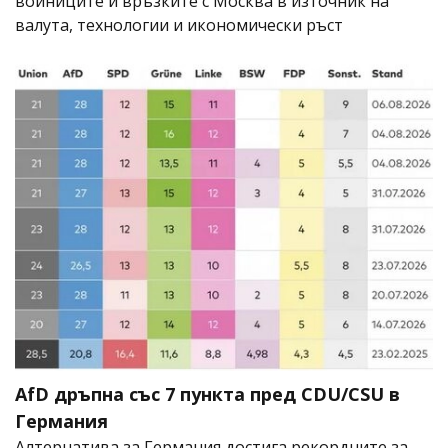
войниците и връзките с Москва в източник на
валута, технологии и икономически ръст
AfD дръпна със 7 пункта пред CDU/CSU в
Германия
Алтернатива за Германия достига рекордните за