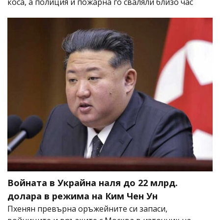
коса, а полиция и пожарна го сваляли близо час
Войната в Украйна наля до 22 млрд.
долара в режима на Ким Чен Ун
Пхенян превърна оръжейните си запаси,