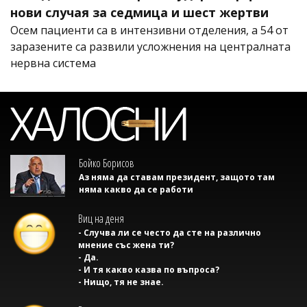
нови случая за седмица и шест жертви
Осем пациенти са в интензивни отделения, а 54 от
заразените са развили усложнения на централната
нервна система
Бойко Борисов
Аз няма да ставам президент, защото там
няма какво да се работи
Виц на деня
- Случва ли се често да сте на различно
мнение със жена ти?
- Да.
- И тя какво казва по въпроса?
- Нищо, тя не знае.