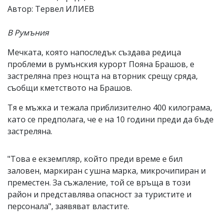
Автор: Тервел ИЛИЕВ
Коментарите
под
статиите
В Румъния
се
въвеждат
Мечката, която напоследък създава редица
от
проблеми в румънския курорт Пояна Брашов, е
читателите
и
застреляна през нощта на вторник срещу сряда,
редакцията
съобщи кметството на Брашов.
не
носи
Тя е мъжка и тежала приблизително 400 килограма,
отговорност
за
като се предполага, че е на 10 години преди да бъде
тях!
застреляна.
Ако
откриете
обиден
"Това е екземпляр, който преди време е бил
за
заловен, маркиран с ушна марка, микрочипиран и
вас
коментар,
преместен. За съжаление, той се връща в този
моля
район и представлява опасност за туристите и
сигнализирайте
персонала", заявяват властите.
ни!