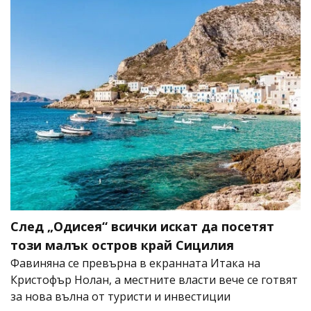
След „Одисея“ всички искат да посетят
този малък остров край Сицилия
Фавиняна се превърна в екранната Итака на
Кристофър Нолан, а местните власти вече се готвят
за нова вълна от туристи и инвестиции