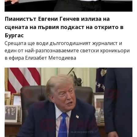
Пианистът Евгени Генчев излиза на
сцената на първия подкаст на открито в
Бургас
Срещата ще води дългогодишният журналист и
един от най-разпознаваемите светски хроникьори
в ефира Елизабет Методиева