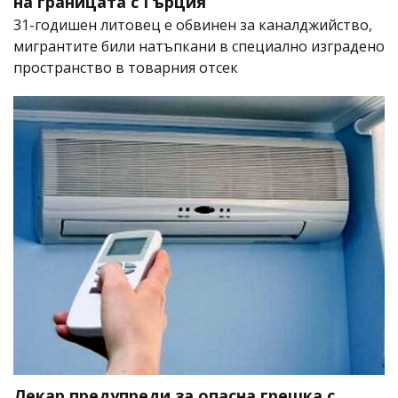
на границата с Гърция
31-годишен литовец е обвинен за каналджийство,
мигрантите били натъпкани в специално изградено
пространство в товарния отсек
Лекар предупреди за опасна грешка с