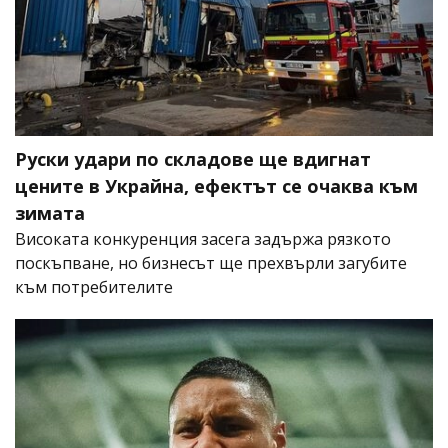
Руски удари по складове ще вдигнат
цените в Украйна, ефектът се очаква към
зимата
Високата конкуренция засега задържа рязкото
поскъпване, но бизнесът ще прехвърли загубите
към потребителите