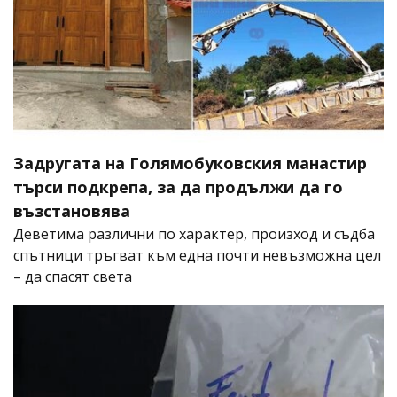
Задругата на Голямобуковския манастир
търси подкрепа, за да продължи да го
възстановява
Деветима различни по характер, произход и съдба
спътници тръгват към една почти невъзможна цел
– да спасят света