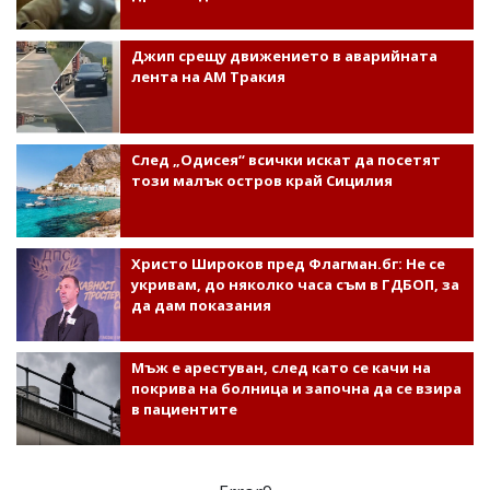
Джип срещу движението в аварийната
лента на АМ Тракия
След „Одисея“ всички искат да посетят
този малък остров край Сицилия
Христо Широков пред Флагман.бг: Не се
укривам, до няколко часа съм в ГДБОП, за
да дам показания
Мъж е арестуван, след като се качи на
покрива на болница и започна да се взира
в пациентите