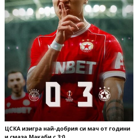
ЦСКА изигра най-добрия си мач от години
и смаза Макаби с 3:0