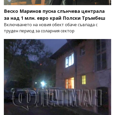
Веско Маринов пусна слънчева централа
за над 1 млн. евро край Полски Тръмбеш
Включването на новия обект обаче съвпада с
труден период за соларния сектор