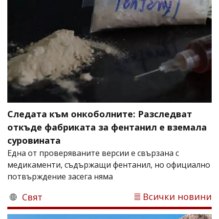
Следата към онкоболните: Разследват
откъде фабриката за фентанил е вземала
суровината
Една от проверяваните версии е свързана с
медикаменти, съдържащи фентанил, но официално
потвърждение засега няма
Всички новини
Свят