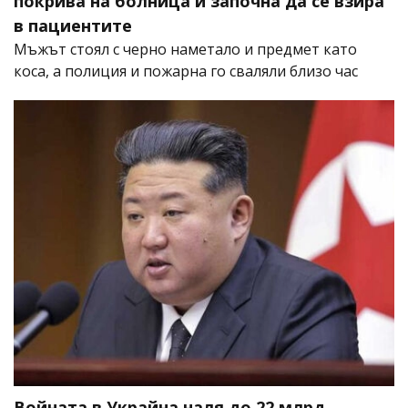
покрива на болница и започна да се взира
в пациентите
Мъжът стоял с черно наметало и предмет като
коса, а полиция и пожарна го сваляли близо час
Войната в Украйна наля до 22 млрд.