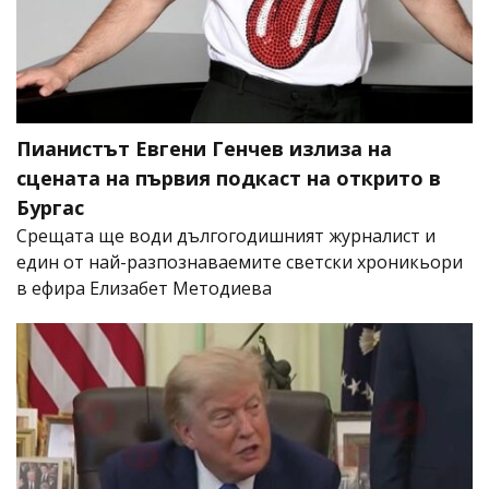
Пианистът Евгени Генчев излиза на
сцената на първия подкаст на открито в
Бургас
Срещата ще води дългогодишният журналист и
един от най-разпознаваемите светски хроникьори
в ефира Елизабет Методиева