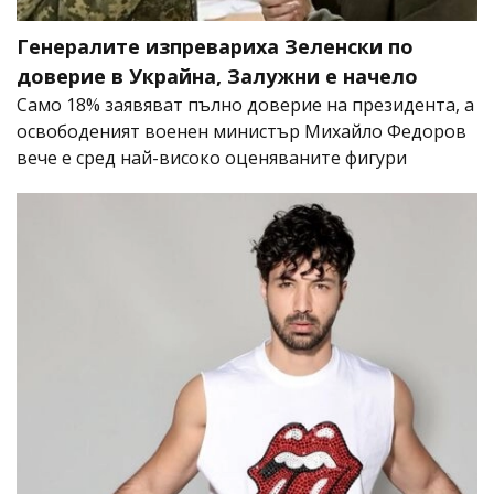
Генералите изпревариха Зеленски по
доверие в Украйна, Залужни е начело
Само 18% заявяват пълно доверие на президента, а
освободеният военен министър Михайло Федоров
вече е сред най-високо оценяваните фигури