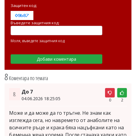
Защитен код:
Въведете защитния код:
Моля, въведете защитния код
8
Коментара по темата
До 7
8.
04.06.2026 18:25:05
0
2
Може и да може да го тръгне. Не знам как
изглежда сега, но навремето от анаболите на
всичките ръце и крака бяха нацъфкани като на
б.еменна жена корема. После станаха халки като