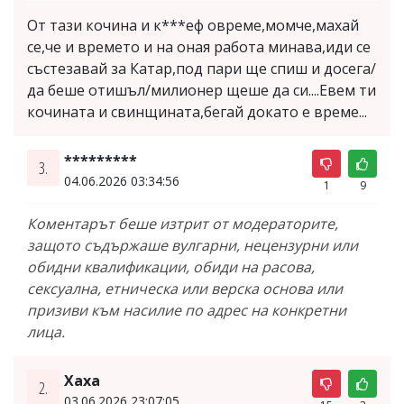
От тази кочина и к***еф овреме,момче,махай
се,че и времето и на оная работа минава,иди се
състезавай за Катар,под пари ще спиш и досега/
да беше отишъл/милионер щеше да си....Евем ти
кочината и свинщината,бегай докато е време...
*********
3.
04.06.2026 03:34:56
1
9
Коментарът беше изтрит от модераторите,
защото съдържаше вулгарни, нецензурни или
обидни квалификации, обиди на расова,
сексуална, етническа или верска основа или
призиви към насилие по адрес на конкретни
лица.
Хаха
2.
03.06.2026 23:07:05