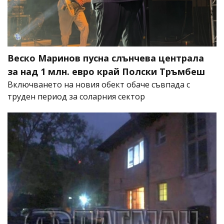
Веско Маринов пусна слънчева централа
за над 1 млн. евро край Полски Тръмбеш
Включването на новия обект обаче съвпада с
труден период за соларния сектор