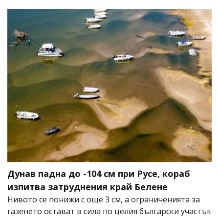
Дунав падна до -104 см при Русе, кораб
изпитва затруднения край Белене
Нивото се понижи с още 3 см, а ограниченията за
газенето остават в сила по целия български участък