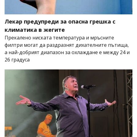
Лекар предупреди за опасна грешка с
климатика в жегите
Прекалено ниската температура и мръсните
филтри могат да раздразнят дихателните пътища,
а най-добрият диапазон за охлаждане е между 24 и
26 градуса