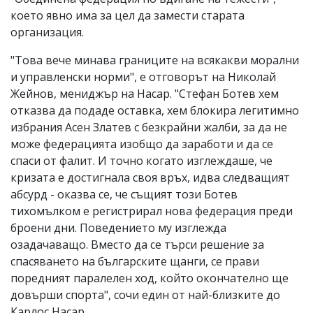
което явно има за цел да замести старата
организация.
"Това вече минава границите на всякакви морални
и управленски норми", е отговорът на Николай
Жейнов, мениджър на Насар. "Стефан Ботев хем
отказва да подаде оставка, хем блокира легитимно
избрания Асен Златев с безкрайни жалби, за да не
може федерацията изобщо да заработи и да се
спаси от фалит. И точно когато изглеждаше, че
кризата е достигнала своя връх, идва следващият
абсурд - оказва се, че същият този Ботев
тихомълком е регистрирал нова федерация преди
броени дни. Поведението му изглежда
озадачаващо. Вместо да се търси решение за
спасяването на българските щанги, се прави
поредният паралелен ход, който окончателно ще
довърши спорта", сочи един от най-близките до
Карлос Насар.