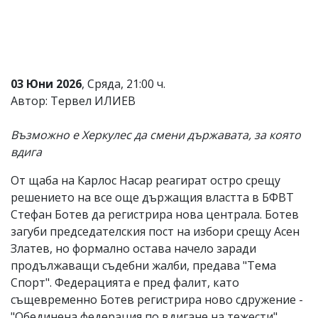
Коментарите
под
статиите
се
въвеждат
от
03 Юни 2026
, Сряда, 21:00 ч.
читателите
Автор: Тервел ИЛИЕВ
и
редакцията
не
Възможно е Херкулес да смени държавата, за която
носи
вдига
отговорност
за
От щаба на Карлос Насар реагират остро срещу
тях!
Ако
решението на все още държащия властта в БФВТ
откриете
Стефан Ботев да регистрира нова централа. Ботев
обиден
загуби председателския пост на избори срещу Асен
за
вас
Златев, но формално остава начело заради
коментар,
продължаващи съдебни жалби, предава "Тема
моля
Спорт". Федерацията е пред фалит, като
сигнализирайте
ни!
същевременно Ботев регистрира ново сдружение -
"Обединена федерация по вдигане на тежести",