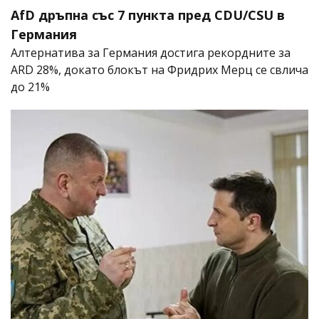
AfD дръпна със 7 пункта пред CDU/CSU в
Германия
Алтернатива за Германия достига рекордните за
ARD 28%, докато блокът на Фридрих Мерц се свлича
до 21%