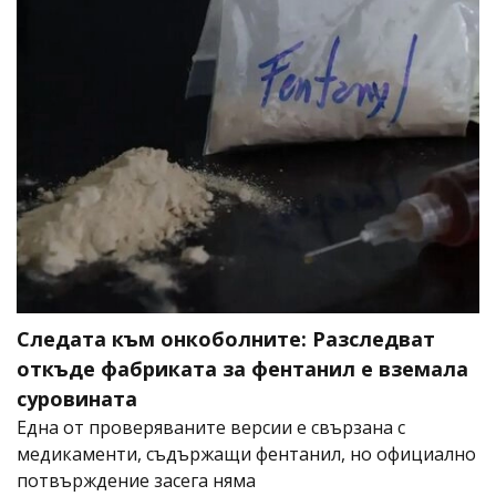
Следата към онкоболните: Разследват
откъде фабриката за фентанил е вземала
суровината
Една от проверяваните версии е свързана с
медикаменти, съдържащи фентанил, но официално
потвърждение засега няма