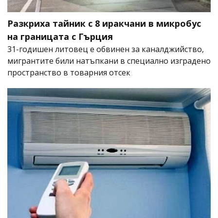
Разкриха тайник с 8 иракчани в микробус
на границата с Гърция
31-годишен литовец е обвинен за каналджийство,
мигрантите били натъпкани в специално изградено
пространство в товарния отсек