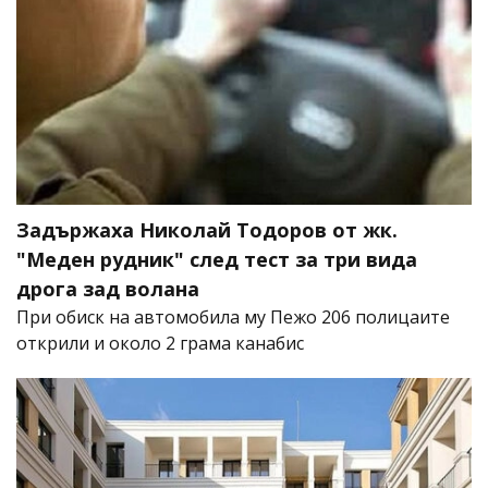
Задържаха Николай Тодоров от жк.
"Меден рудник" след тест за три вида
дрога зад волана
При обиск на автомобила му Пежо 206 полицаите
открили и около 2 грама канабис