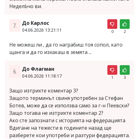
НеделЬчо ви.
До Карлос
7.
04.06.2026 13:21:11
0
2
Не можеш ли , да го награбиш тоя сопол, като
щанга и да го изхакаш в земята ...
До Флагман
6.
04.06.2026 11:18:17
1
3
Защо изтрихте коментар 3?
Защото терминът свиня употребен за Стефан
Ботев, може да се използва само за г-н Пеевски?
Защо тогава не изтрихте коментар 2?
Ако сте запознати с историята на федерацията
Вдигане на тежести в годините назад ще
разберете кои употреби и разтури федерацията.