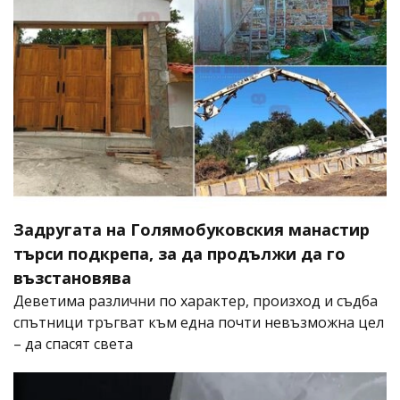
Задругата на Голямобуковския манастир
търси подкрепа, за да продължи да го
възстановява
Деветима различни по характер, произход и съдба
спътници тръгват към една почти невъзможна цел
– да спасят света