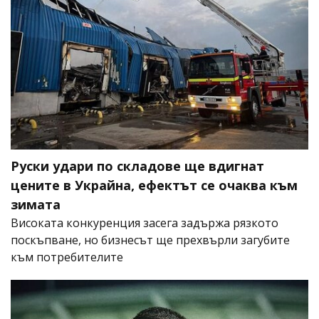
Руски удари по складове ще вдигнат
цените в Украйна, ефектът се очаква към
зимата
Високата конкуренция засега задържа рязкото
поскъпване, но бизнесът ще прехвърли загубите
към потребителите