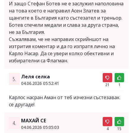
И защо Стефан Ботев не е заслужил наполовина
на това което е направил Асен Златев за
щангите в България като състезател и треньор.
Ботев спечели медали и слава за друга страна,
не за България.
Съжалявам, че не направих скрийншот на
изтрития коментар и да го изпратя лично на
Карло Насар. Да се увери колко обективни и
избирателни са Флагман.
Леля селка
5.
04.06.2026 05:52:41
21
1
Карлос насран Аман от теб изчезни състезавак
се другаде!
МАХАЙ СЕ
4.
04.06.2026 05:05:03
4
15