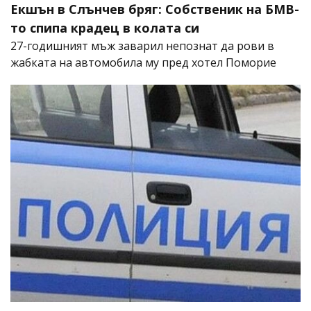
Екшън в Слънчев бряг: Собственик на БМВ-
то спипа крадец в колата си
27-годишният мъж заварил непознат да рови в
жабката на автомобила му пред хотел Поморие