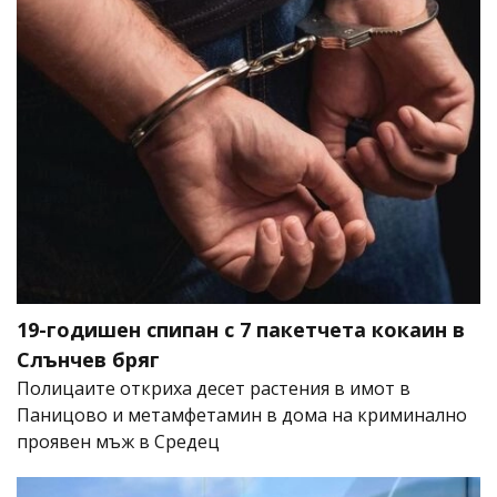
19-годишен спипан с 7 пакетчета кокаин в
Слънчев бряг
Полицаите откриха десет растения в имот в
Паницово и метамфетамин в дома на криминално
проявен мъж в Средец