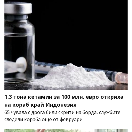
1,3 тона кетамин за 100 млн. евро откриха
на кораб край Индонезия
65 чувала с дрога били скрити на борда, службите
следели кораба още от февруари