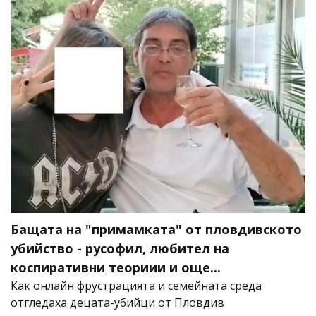
Бащата на "примамката" от пловдивското
убийство - русофил, любител на
коспиративни теориии и още...
Как онлайн фрустрацията и семейната среда
отгледаха децата-убийци от Пловдив