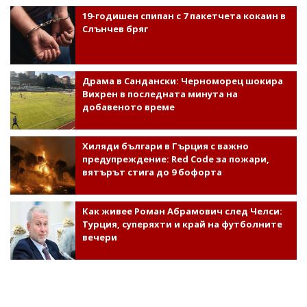
19-годишен спипан с 7 пакетчета кокаин в
Слънчев бряг
Драма в Сандански: Черноморец шокира
Вихрен в последната минута на
добавеното време
Хиляди българи в Гърция с важно
предупреждение: Red Code за пожари,
вятърът стига до 9 бофорта
Как живее Роман Абрамович след Челси:
Турция, суперяхти и край на футболните
вечери