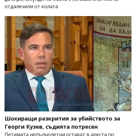
отдалечили от колата
Шокиращи разкрития за убийството за
Георги Кузев, съдията потресен
Петимата непълнолетни остават в ареста по