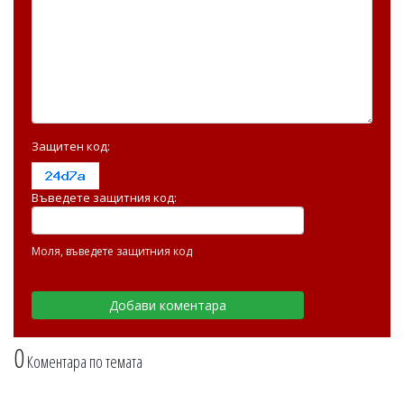
Защитен код:
Въведете защитния код:
Моля, въведете защитния код
0
Коментара по темата