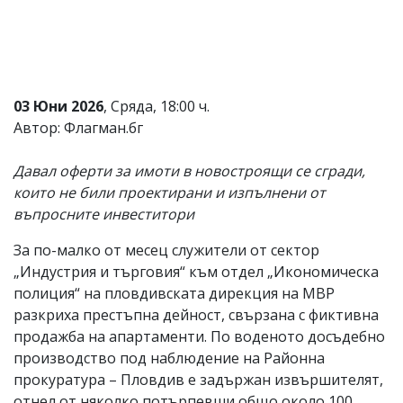
Коментарите
под
статиите
се
въвеждат
от
03 Юни 2026
, Сряда, 18:00 ч.
читателите
Автор: Флагман.бг
и
редакцията
не
Давал оферти за имоти в новостроящи се сгради,
носи
които не били проектирани и изпълнени от
отговорност
въпросните инвеститори
за
тях!
Ако
За по-малко от месец служители от сектор
откриете
„Индустрия и търговия“ към отдел „Икономическа
обиден
полиция“ на пловдивската дирекция на МВР
за
вас
разкриха престъпна дейност, свързана с фиктивна
коментар,
продажба на апартаменти. По воденото досъдебно
моля
производство под наблюдение на Районна
сигнализирайте
ни!
прокуратура – Пловдив е задържан извършителят,
отнел от няколко потърпевши общо около 100