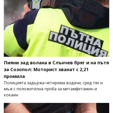
Пияни зад волана в Слънчев бряг и на пътя
за Созопол: Моторист хванат с 2,21
промила
Полицията задържа четирима водачи, сред тях и
мъж с положителна проба за метамфетамин и
кокаин