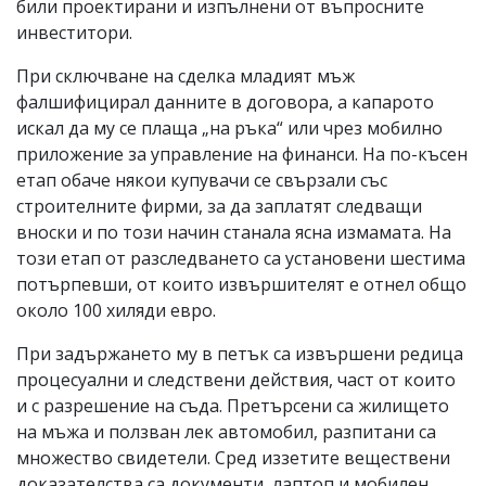
били проектирани и изпълнени от въпросните
инвеститори.
При сключване на сделка младият мъж
фалшифицирал данните в договора, а капарото
искал да му се плаща „на ръка“ или чрез мобилно
приложение за управление на финанси. На по-късен
етап обаче някои купувачи се свързали със
строителните фирми, за да заплатят следващи
вноски и по този начин станала ясна измамата. На
този етап от разследването са установени шестима
потърпевши, от които извършителят е отнел общо
около 100 хиляди евро.
При задържането му в петък са извършени редица
процесуални и следствени действия, част от които
и с разрешение на съда. Претърсени са жилището
на мъжа и ползван лек автомобил, разпитани са
множество свидетели. Сред иззетите веществени
доказателства са документи, лаптоп и мобилен