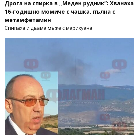
Дрога на спирка в „Меден рудник“: Хванаха
16-годишно момиче с чашка, пълна с
метамфетамин
Спипаха и двама мъже с марихуана