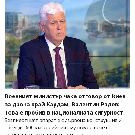
Военният министър чака отговор от Киев
за дрона край Кардам, Валентин Радев:
Това е пробив в националната сигурност
Безпилотният апарат е с дървена конструкция и
обсег до 600 км, серийният му номер вече е
предаден на украинската страна