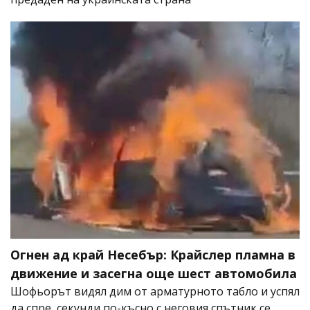
Огнен ад край Несебър: Крайслер пламна в
движение и засегна още шест автомобила
Шофьорът видял дим от арматурното табло и успял
да спре, секунди по-късно с неговия спътник се