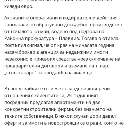
хиляди евро.
Активните оперативни и издирвателни действия
започнали по образувано досъдебно производство
от началото на май, водено под надзора на
Районна прокуратура – Пловдив. Тогава в отдела
постъпил сигнал, че от края на миналата година
насам брокер в агенция за недвижими имоти
незаконно е присвоил средства чрез сключване на
предварителни договори и вземане на т. нар.
„стоп-капаро“ за продажба на жилища.
Възползвайки се от вече създадени доверени
отношения с клиентите си, 25-годишният
посредник предлагал апартаменти на две
конкретни строителни фирми, без знанието на
техните собственици. В някои случаи дори давал
оферти за имоти в новостроящи се сгради, които не