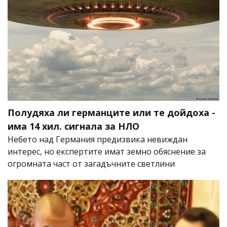
Полудяха ли германците или те дойдоха -
има 14 хил. сигнала за НЛО
Небето над Германия предизвика невиждан
интерес, но експертите имат земно обяснение за
огромната част от загадъчните светлини