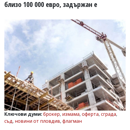
УКРАЙНА
близо 100 000 евро, задържан е
СПОРТ
РАЗСЛЕДВАНЕ
БИЗНЕС
ЮГ
Управители:
Веселин
Василев,
email:
v.vasilev@flagman.bg
Катя
Касабова,
еmail:
k.kassabova@flagman.bg
Главен
редактор:
Иван
Ключови думи:
брокер
,
измама
,
оферта
,
сграда
,
Колев,
съд
,
новини от пловдив
,
флагман
email:
office@flagman.bg