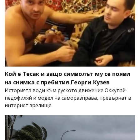
Кой е Тесак и защо символът му се появи
на снимка с пребития Георги Кузев
Историята води към руското движение Оккупай-
педофиляй и модел на саморазправа, превърнат в
интернет зрелище