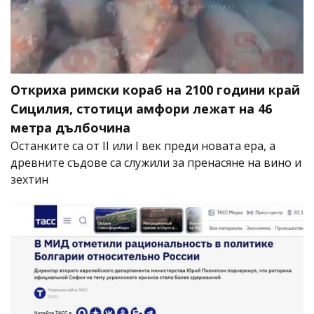
Откриха римски кораб на 2100 години край
Сицилия, стотици амфори лежат на 46
метра дълбочина
Останките са от II или I век преди новата ера, а
древните съдове са служили за пренасяне на вино и
зехтин