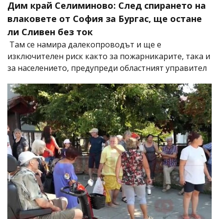
Дим край Селиминово: След спирането на
влаковете от София за Бургас, ще остане
ли Сливен без ток
Там се намира далекопроводът и ще е
изключителен риск както за пожарникарите, така и
за населението, предупреди областният управител