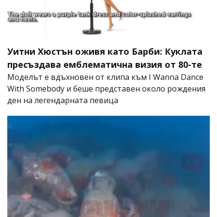
Уитни Хюстън оживя като Барби: Куклата
пресъздава емблематична визия от 80-те
Моделът е вдъхновен от клипа към I Wanna Dance
With Somebody и беше представен около рождения
ден на легендарната певица