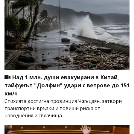
Над 1 млн. души евакуирани в Китай,
тайфунът "Долфин" удари с ветрове до 151
км/ч
Стихията достигна провинция Чжъцзян, затвори
транспортни връзки и повиши риска от
наводнения и свлачища