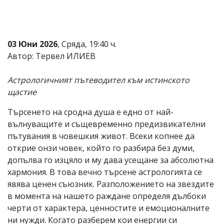
Коментарите
под
статиите
се
03 Юни 2026
, Сряда, 19:40 ч.
въвеждат
Автор: Тервел ИЛИЕВ
от
читателите
и
Астрологичният пътеводител към истинското
редакцията
щастие
не
носи
отговорност
Търсенето на сродна душа е едно от най-
за
вълнуващите и същевременно предизвикателни
тях!
пътувания в човешкия живот. Всеки копнее да
Ако
откриете
открие онзи човек, който го разбира без думи,
обиден
допълва го изцяло и му дава усещане за абсолютна
за
хармония. В това вечно търсене астрологията се
вас
коментар,
явява ценен съюзник. Разположението на звездите
моля
в момента на нашето раждане определя дълбоки
сигнализирайте
черти от характера, ценностите и емоционалните
ни!
ни нужди. Когато разберем кои енергии си