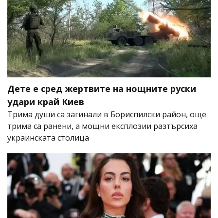
Дете е сред жертвите на нощните руски
удари край Киев
Трима души са загинали в Бориспилски район, още
трима са ранени, а мощни експлозии разтърсиха
украинската столица