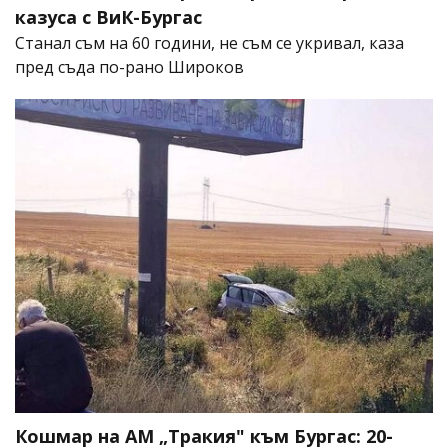
казуса с ВиК-Бургас
Станал съм на 60 години, не съм се укривал, каза
пред съда по-рано Широков
Кошмар на АМ „Тракия" към Бургас: 20-