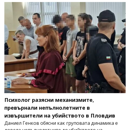
Психолог разясни механизмите,
превърнали непълнолетните в
извършители на убийството в Пловдив
Даниел Генков обясни как груповата динамика е