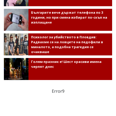
Българите вече държат телефона по 3
години, но при смяна избират по-скъп на
изплащане
Психолог за убийството в Пловдив:
Радвахме се на ловците на педофили в
миналото, а подобна трагедия се
очакваше
Голям празник е! Шест красиви имена
черпят днес
Error9