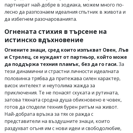
партнират най-добре в зодиака, можем много по-
лесно да разпознаем идеалния спътник в живота и
да избегнем разочарованията.
Огнената стихия в търсене на
истинско вдъхновение
Огнените знаци, сред които изпъкват Овен, Лъв
и Стрелец, се нуждаят от партньор, който може
да поддържа техния пламък, без да го гаси.
За
тези динамични и страстни личности идеалната
половинка трябва да притежава силен характер,
висок интелект и неутолима жажда за
приключения. Те не понасят скуката и рутината,
затова тяхната сродна душа обикновено е човек,
готов да сподели техния бурен ритъм на живот.
Най-добрата връзка за тях се ражда с
представители на въздушните знаци, които
раздухват огъня им с нови идеи и свободолюбие,