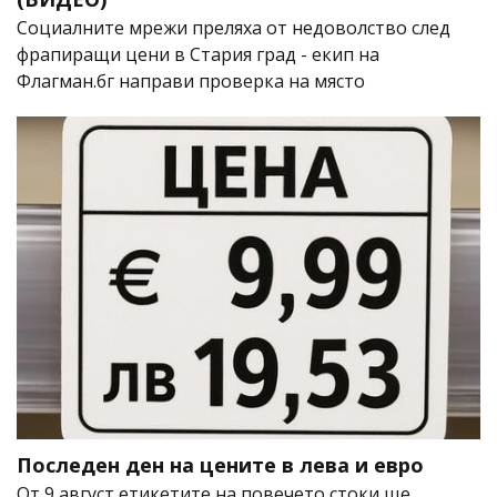
Социалните мрежи преляха от недоволство след
фрапиращи цени в Стария град - екип на
Флагман.бг направи проверка на място
Последен ден на цените в лева и евро
От 9 август етикетите на повечето стоки ще