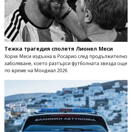
Тежка трагедия сполетя Лионел Меси
Хорхе Меси издъхна в Росарио след продължително
заболяване, което разтърси футболната звезда още
по време на Мондиал 2026