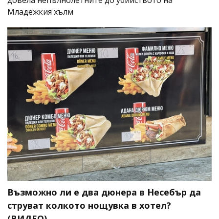
довела непълнолетните до убийството на
Младежкия хълм
Възможно ли е два дюнера в Несебър да
струват колкото нощувка в хотел?
(ВИДЕО)