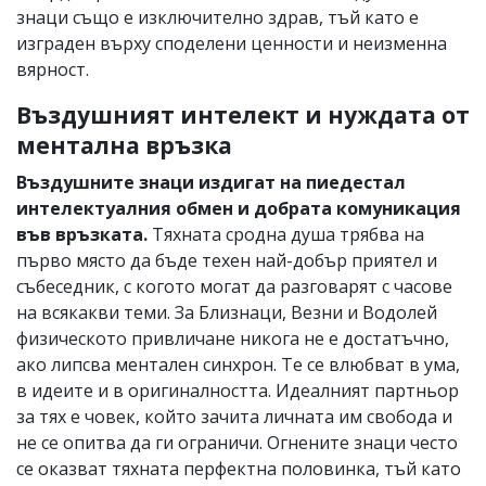
знаци също е изключително здрав, тъй като е
изграден върху споделени ценности и неизменна
вярност.
Въздушният интелект и нуждата от
ментална връзка
Въздушните знаци издигат на пиедестал
интелектуалния обмен и добрата комуникация
във връзката.
Тяхната сродна душа трябва на
първо място да бъде техен най-добър приятел и
събеседник, с когото могат да разговарят с часове
на всякакви теми. За Близнаци, Везни и Водолей
физическото привличане никога не е достатъчно,
ако липсва ментален синхрон. Те се влюбват в ума,
в идеите и в оригиналността. Идеалният партньор
за тях е човек, който зачита личната им свобода и
не се опитва да ги ограничи. Огнените знаци често
се оказват тяхната перфектна половинка, тъй като