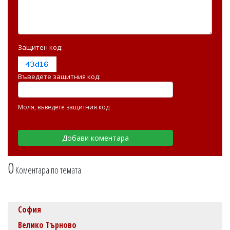
Защитен код:
Въведете защитния код:
Моля, въведете защитния код
0
Коментара по темата
София
Велико Търново