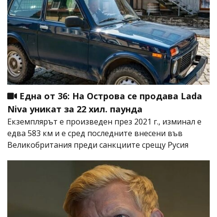
Една от 36: На Острова се продава Lada
Niva уникат за 22 хил. паунда
Екземплярът е произведен през 2021 г., изминал е
едва 583 км и е сред последните внесени във
Великобритания преди санкциите срещу Русия