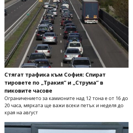
Стягат трафика към София: Спират
тировете по „Тракия“ и „Струма“ в
пиковите часове
Ограничението за камионите над 12 тона е от 16 до
20 часа, мярката ще важи всеки петък и неделя до
края на август