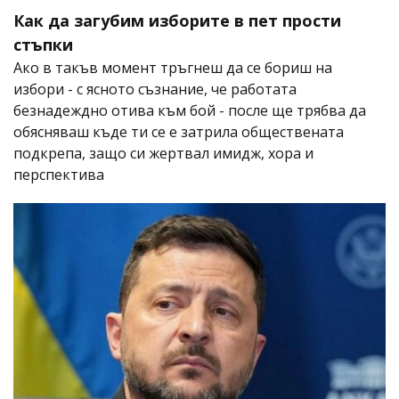
Как да загубим изборите в пет прости
стъпки
Ако в такъв момент тръгнеш да се бориш на
избори - с ясното съзнание, че работата
безнадеждно отива към бой - после ще трябва да
обясняваш къде ти се е затрила обществената
подкрепа, защо си жертвал имидж, хора и
перспектива