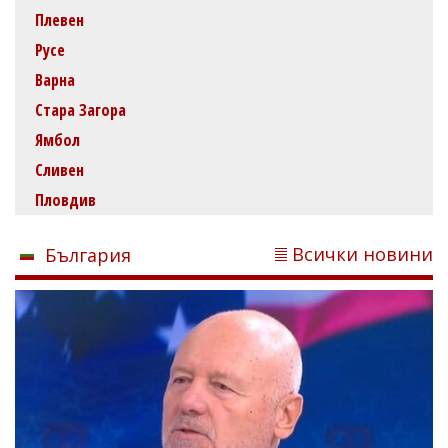
Плевен
Русе
Варна
Стара Загора
Ямбол
Сливен
Пловдив
Всички новини
България