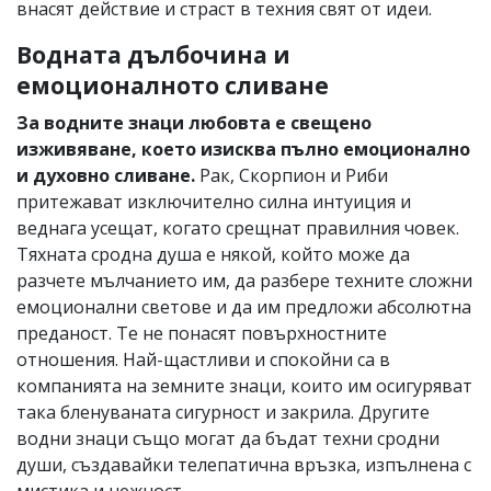
внасят действие и страст в техния свят от идеи.
Водната дълбочина и
емоционалното сливане
За водните знаци любовта е свещено
изживяване, което изисква пълно емоционално
и духовно сливане.
Рак, Скорпион и Риби
притежават изключително силна интуиция и
веднага усещат, когато срещнат правилния човек.
Тяхната сродна душа е някой, който може да
разчете мълчанието им, да разбере техните сложни
емоционални светове и да им предложи абсолютна
преданост. Те не понасят повърхностните
отношения. Най-щастливи и спокойни са в
компанията на земните знаци, които им осигуряват
така бленуваната сигурност и закрила. Другите
водни знаци също могат да бъдат техни сродни
души, създавайки телепатична връзка, изпълнена с
мистика и нежност.