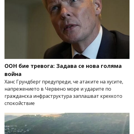
ООН бие тревога: Задава се нова голяма
война
Ханс Грундберг предупреди, че атаките на хусите,
напрежението в Червено море и ударите по
гражданска инфраструктура заплашват крехкото
спокойствие