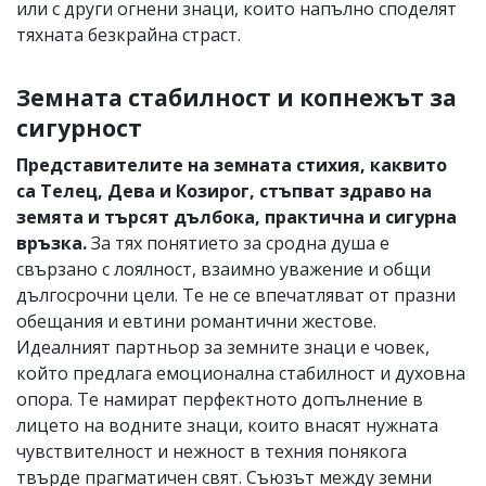
или с други огнени знаци, които напълно споделят
тяхната безкрайна страст.
Земната стабилност и копнежът за
сигурност
Представителите на земната стихия, каквито
са Телец, Дева и Козирог, стъпват здраво на
земята и търсят дълбока, практична и сигурна
връзка.
За тях понятието за сродна душа е
свързано с лоялност, взаимно уважение и общи
дългосрочни цели. Те не се впечатляват от празни
обещания и евтини романтични жестове.
Идеалният партньор за земните знаци е човек,
който предлага емоционална стабилност и духовна
опора. Те намират перфектното допълнение в
лицето на водните знаци, които внасят нужната
чувствителност и нежност в техния понякога
твърде прагматичен свят. Съюзът между земни