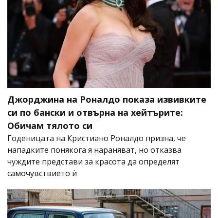
Джорджина на Роналдо показа извивките
си по бански и отвърна на хейтърите:
Обичам тялото си
Годеницата на Кристиано Роналдо призна, че
нападките понякога я нараняват, но отказва
чуждите представи за красота да определят
самочувствието ѝ