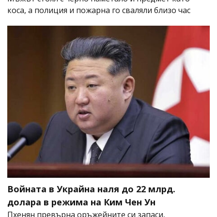
коса, а полиция и пожарна го сваляли близо час
Войната в Украйна наля до 22 млрд.
долара в режима на Ким Чен Ун
Пхенян превърна оръжейните си запаси,