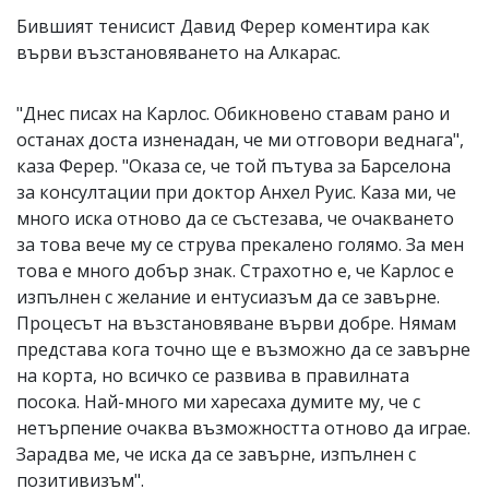
Бившият тенисист Давид Ферер коментира как
върви възстановяването на Алкарас.
"Днес писах на Карлос. Обикновено ставам рано и
останах доста изненадан, че ми отговори веднага",
каза Ферер. "Оказа се, че той пътува за Барселона
за консултации при доктор Анхел Руис. Каза ми, че
много иска отново да се състезава, че очакването
за това вече му се струва прекалено голямо. За мен
това е много добър знак. Страхотно е, че Карлос е
изпълнен с желание и ентусиазъм да се завърне.
Процесът на възстановяване върви добре. Нямам
представа кога точно ще е възможно да се завърне
на корта, но всичко се развива в правилната
посока. Най-много ми харесаха думите му, че с
нетърпение очаква възможността отново да играе.
Зарадва ме, че иска да се завърне, изпълнен с
позитивизъм".