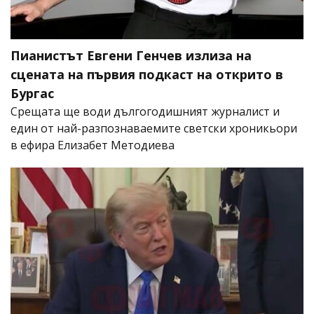
Пианистът Евгени Генчев излиза на
сцената на първия подкаст на открито в
Бургас
Срещата ще води дългогодишният журналист и
един от най-разпознаваемите светски хроникьори
в ефира Елизабет Методиева