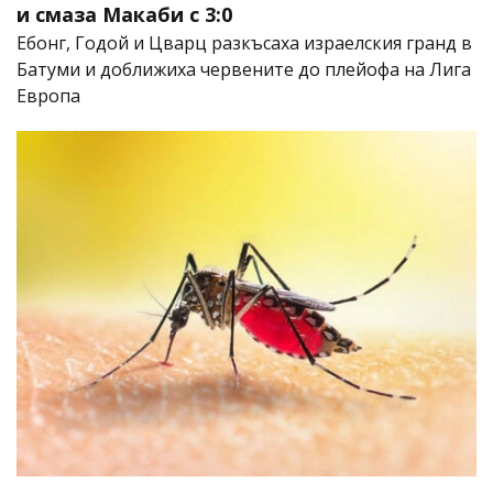
и смаза Макаби с 3:0
Ебонг, Годой и Цварц разкъсаха израелския гранд в
Батуми и доближиха червените до плейофа на Лига
Европа