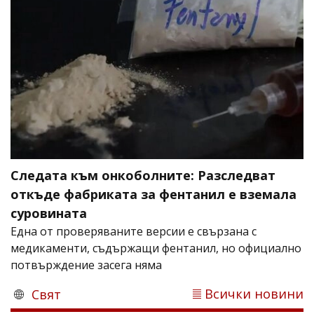
Следата към онкоболните: Разследват
откъде фабриката за фентанил е вземала
суровината
Една от проверяваните версии е свързана с
медикаменти, съдържащи фентанил, но официално
потвърждение засега няма
Всички новини
Свят