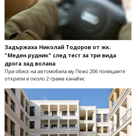
Задържаха Николай Тодоров от жк.
"Меден рудник" след тест за три вида
дрога зад волана
При обиск на автомобила му Пежо 206 полицаите
открили и около 2 грама канабис