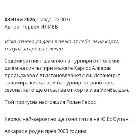
Коментарите
под
статиите
03 Юни 2026
, Сряда, 22:00 ч.
се
Автор: Тервел ИЛИЕВ
въвеждат
от
читателите
Иска отново да дава всичко от себе си на корта,
и
пътува за среща с лекар
редакцията
не
Седемкратният шампион в турнири от Големия
носи
отговорност
шлем на сингъл при мъжете Карлос Алкарас
за
продължава с възстановяването си. Испанецът
тях!
травмира китката си на турнир по-рано през
Ако
откриете
сезона, като ще отсъства от корта и за Уимбълдън.
обиден
за
Той пропусна настоящия Ролан Гарос.
вас
коментар,
моля
Карлос най-вероятно ще гони титла на Ю Ес Оупън.
сигнализирайте
ни!
Алкарас е роден през 2003 година.