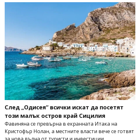
След „Одисея“ всички искат да посетят
този малък остров край Сицилия
Фавиняна се превърна в екранната Итака на
Кристофър Нолан, а местните власти вече се готвят
за нова вълна от туристи и инвестиции