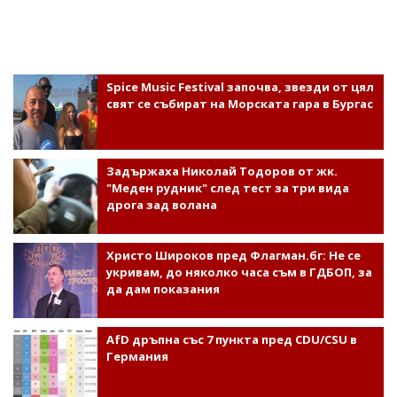
Spice Music Festival започва, звезди от цял
свят се събират на Морската гара в Бургас
Задържаха Николай Тодоров от жк.
"Меден рудник" след тест за три вида
дрога зад волана
Христо Широков пред Флагман.бг: Не се
укривам, до няколко часа съм в ГДБОП, за
да дам показания
AfD дръпна със 7 пункта пред CDU/CSU в
Германия