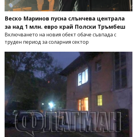
Веско Маринов пусна слънчева централа
за над 1 млн. евро край Полски Тръмбеш
Включването на новия обект обаче съвпада с
труден период за соларния сектор