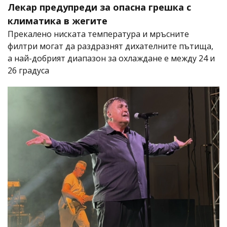
Лекар предупреди за опасна грешка с
климатика в жегите
Прекалено ниската температура и мръсните
филтри могат да раздразнят дихателните пътища,
а най-добрият диапазон за охлаждане е между 24 и
26 градуса