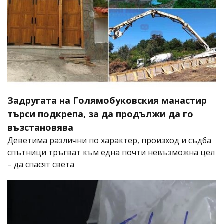
Задругата на Голямобуковския манастир
търси подкрепа, за да продължи да го
възстановява
Деветима различни по характер, произход и съдба
спътници тръгват към една почти невъзможна цел
– да спасят света