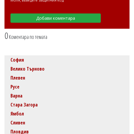
Моля, въведете защитния код
0
Коментара по темата
София
Велико Търново
Плевен
Русе
Варна
Стара Загора
Ямбол
Сливен
Пловдив