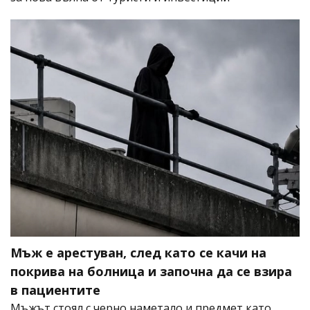
Мъж е арестуван, след като се качи на
покрива на болница и започна да се взира
в пациентите
Мъжът стоял с черно наметало и предмет като