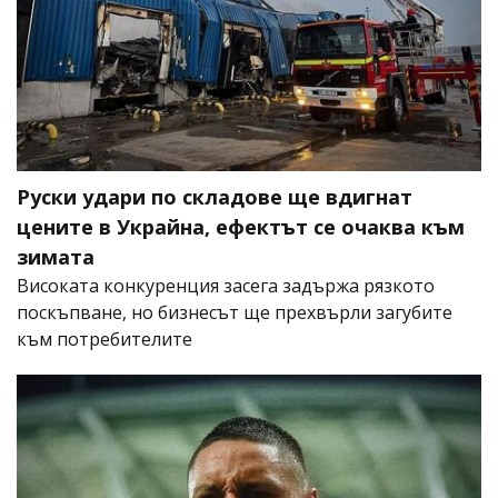
Руски удари по складове ще вдигнат
цените в Украйна, ефектът се очаква към
зимата
Високата конкуренция засега задържа рязкото
поскъпване, но бизнесът ще прехвърли загубите
към потребителите