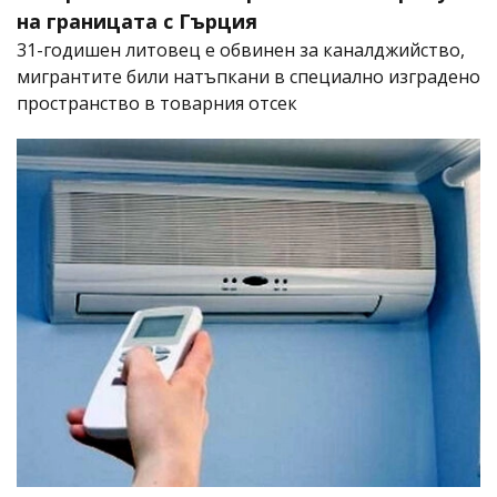
на границата с Гърция
31-годишен литовец е обвинен за каналджийство,
мигрантите били натъпкани в специално изградено
пространство в товарния отсек