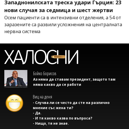
Западнонилската треска удари Гърция: 23
нови случая за седмица и шест жертви
Осем пациенти са в интензивни отделения, а 54 от
заразените са развили усложнения на централната
нервна система
Бойко Борисов
Аз няма да ставам президент, защото там
няма какво да се работи
Виц на деня
- Случва ли се често да сте на различно
мнение със жена ти?
- Да.
- И тя какво казва по въпроса?
- Нищо, тя не знае.