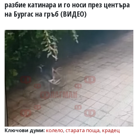
УКРАЙНА
разбие катинара и го носи през центъра
СПОРТ
на Бургас на гръб (ВИДЕО)
РАЗСЛЕДВАНЕ
БИЗНЕС
ЮГ
Управители:
Веселин
Василев,
email:
v.vasilev@flagman.bg
Катя
Касабова,
еmail:
k.kassabova@flagman.bg
Главен
редактор:
Иван
Колев,
email:
Ключови думи:
колело
,
старата поща
,
крадец
office@flagman.bg