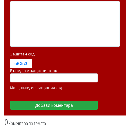
Защитен код:
Въведете защитния код:
Моля, въведете защитния код
0
Коментара по темата