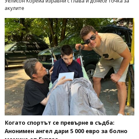
Уелисон Корейа изравни с глава и донесе точка за
акулите
Когато спортът се превърне в съдба:
Анонимен ангел дари 5 000 евро за болно