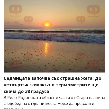
Седмицата започва със страшна жега: До
четвъртък живакът в термометрите ще
скача до 38 градуса
В Рило-Родопската област и части от Стара планина
следобед на отделни места може да превали и