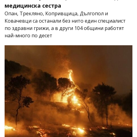
медицинска сестра
Опан, Трекляно, Копривщица, Дългопол и
Ковачевци са останали без нито един специалист
по здравни грижи, а в други 104 общини работят
най-много по десет