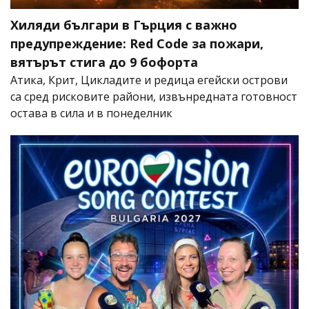
Хиляди българи в Гърция с важно
предупреждение: Red Code за пожари,
вятърът стига до 9 бофорта
Атика, Крит, Цикладите и редица егейски острови
са сред рисковите райони, извънредната готовност
остава в сила и в понеделник