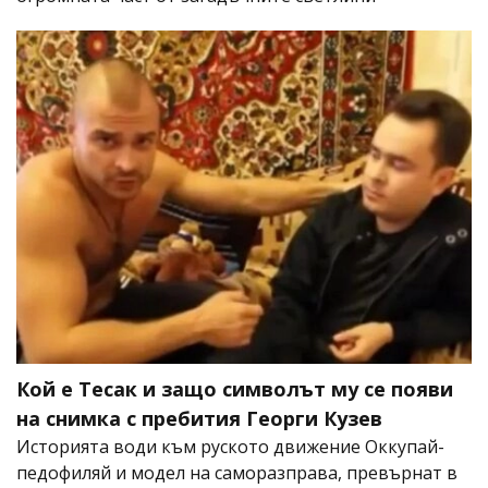
Кой е Тесак и защо символът му се появи
на снимка с пребития Георги Кузев
Историята води към руското движение Оккупай-
педофиляй и модел на саморазправа, превърнат в