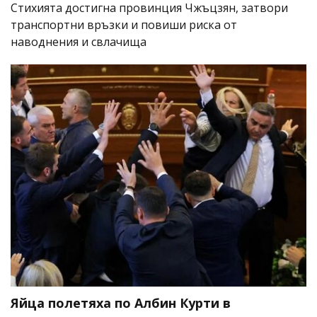
Стихията достигна провинция Чжъцзян, затвори
транспортни връзки и повиши риска от
наводнения и свлачища
Яйца полетяха по Албин Курти в