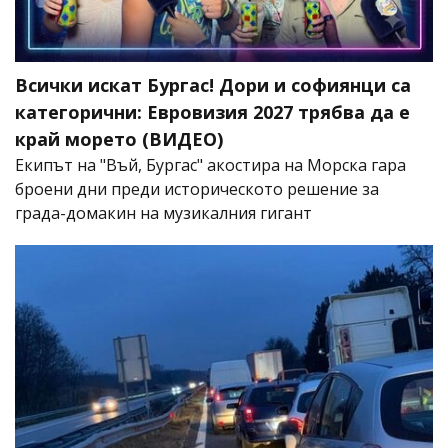
Всички искат Бургас! Дори и софиянци са
категорични: Евровизия 2027 трябва да е
край морето (ВИДЕО)
Екипът на "Въй, Бургас" акостира на Морска гара
броени дни преди историческото решение за
града-домакин на музикалния гигант