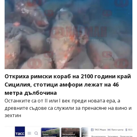
Откриха римски кораб на 2100 години край
Сицилия, стотици амфори лежат на 46
метра дълбочина
Останките са от II или I век преди новата ера, а
древните съдове са служили за пренасяне на вино и
зехтин