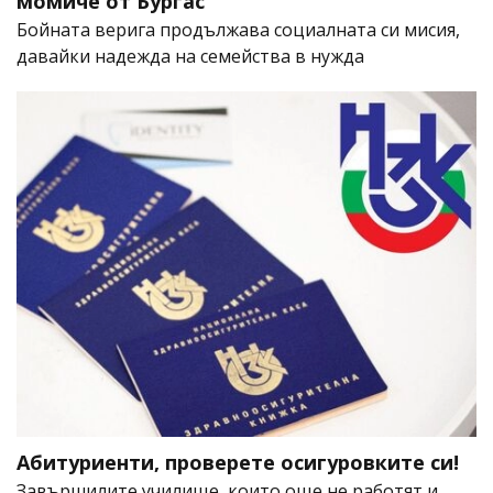
момиче от Бургас
Бойната верига продължава социалната си мисия,
давайки надежда на семейства в нужда
Абитуриенти, проверете осигуровките си!
Завършилите училище, които още не работят и