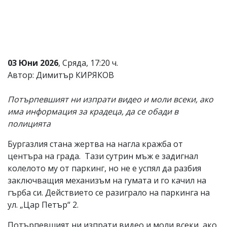
Коментарите
под
статиите
се
въвеждат
от
03 Юни 2026
, Сряда, 17:20 ч.
читателите
Автор: Димитър КИРЯКОВ
и
редакцията
не
Потърпевшият ни изпрати видео и моли всеки, ако
носи
има информация за крадеца, да се обади в
отговорност
за
полицията
тях!
Ако
Бургазлия стана жертва на нагла кражба от
откриете
центъра на града. Тази сутрин мъж е задигнал
обиден
за
колелото му от паркинг, но не е успял да разбия
вас
заключващия механизъм на гумата и го качил на
коментар,
гърба си. Действието се разиграло на паркинга на
моля
сигнализирайте
ул. „Цар Петър“ 2.
ни!
Потърпевшият ни изпрати видео и моли всеки, ако