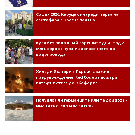
София 2026: Каруца се нареди първа на
светофара в Красна поляна
Кула без вода в най-горещите дни: Над 2
млн. евро са нужни за спасението на
водопровода
Хиляди българи в Гърция с важно
предупреждение: Red Code за пожари,
вятърът стига до 9 бофорта
Полудяха ли германците или те дойдоха -
има 14 хил. сигнала за НЛО