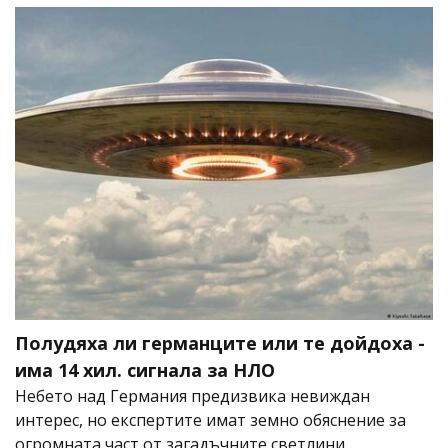
Полудяха ли германците или те дойдоха -
има 14 хил. сигнала за НЛО
Небето над Германия предизвика невиждан
интерес, но експертите имат земно обяснение за
огромната част от загадъчните светлини