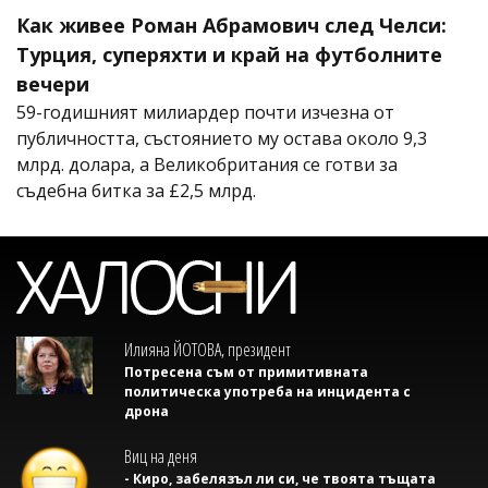
Как живее Роман Абрамович след Челси:
Турция, суперяхти и край на футболните
вечери
59-годишният милиардер почти изчезна от
публичността, състоянието му остава около 9,3
млрд. долара, а Великобритания се готви за
съдебна битка за £2,5 млрд.
Илияна ЙОТОВА, президент
Потресена съм от примитивната
политическа употреба на инцидента с
дрона
Виц на деня
- Киро, забелязъл ли си, че твоята тъщата