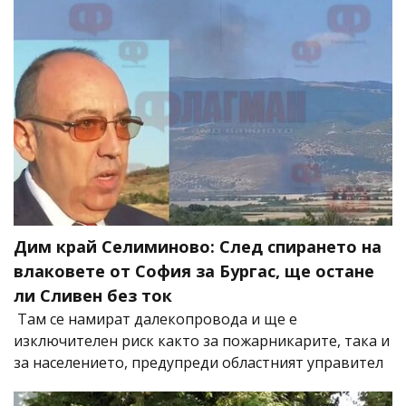
Дим край Селиминово: След спирането на
влаковете от София за Бургас, ще остане
ли Сливен без ток
Там се намират далекопровода и ще е
изключителен риск както за пожарникарите, така и
за населението, предупреди областният управител