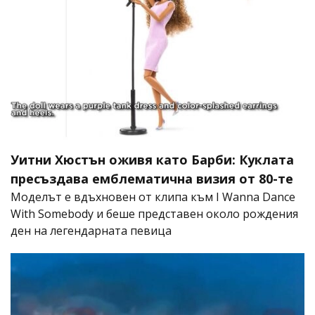
Уитни Хюстън оживя като Барби: Куклата
пресъздава емблематична визия от 80-те
Моделът е вдъхновен от клипа към I Wanna Dance
With Somebody и беше представен около рождения
ден на легендарната певица