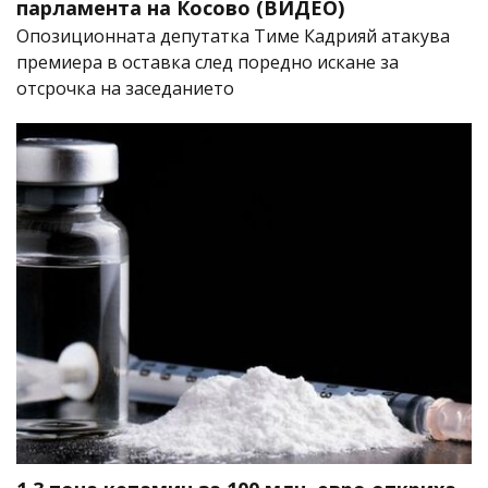
парламента на Косово (ВИДЕО)
Опозиционната депутатка Тиме Кадрияй атакува
премиера в оставка след поредно искане за
отсрочка на заседанието