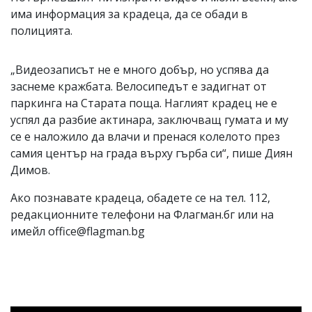
има информация за крадеца, да се обади в
полицията.
„Видеозаписът не е много добър, но успява да
заснеме кражбата. Велосипедът е задигнат от
паркинга на Старата поща. Наглият крадец не е
успял да разбие актинара, заключващ гумата и му
се е наложило да влачи и пренася колелото през
самия център на града върху гърба си“, пише Диян
Димов.
Ако познавате крадеца, обадете се на тел. 112,
редакционните телефони на Флагман.бг или на
имейл
office@flagman.bg