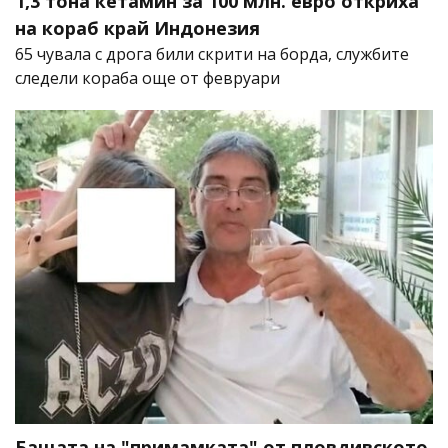
1,3 тона кетамин за 100 млн. евро откриха
на кораб край Индонезия
65 чувала с дрога били скрити на борда, службите
следели кораба още от февруари
Бащата на "примамката" от пловдивското