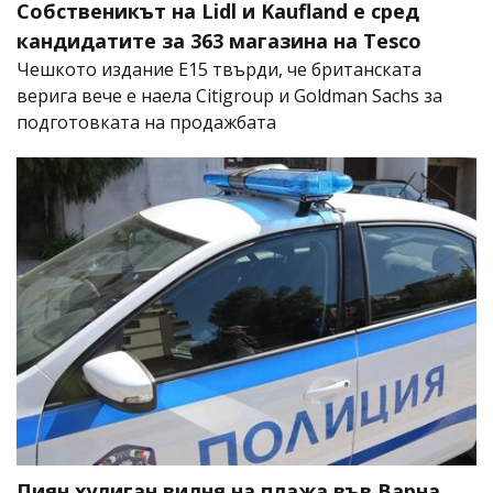
Собственикът на Lidl и Kaufland е сред
кандидатите за 363 магазина на Tesco
Чешкото издание E15 твърди, че британската
верига вече е наела Citigroup и Goldman Sachs за
подготовката на продажбата
Пиян хулиган вилня на плажа във Варна,