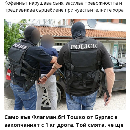
Кофеинът нарушава съня, засилва тревожността и
предизвиква сърцебиене при чувствителните хора
Само във Флагман.бг! Тошко от Бургас е
закопчаният с 1 кг дрога. Той смята, че ще