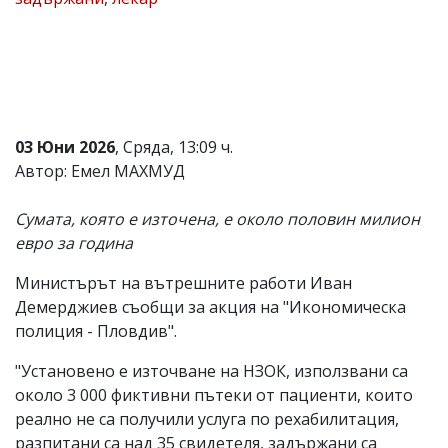
Коментарите
под
статиите
се
въвеждат
от
читателите
03 Юни 2026
, Сряда, 13:09 ч.
и
редакцията
Автор: Емел МАХМУД
не
носи
Сумата, която е източена, е около половин милион
отговорност
за
евро за година
тях!
Ако
Министърът на вътрешните работи Иван
откриете
Демерджиев съобщи за акция на "Икономическа
обиден
за
полиция - Пловдив".
вас
коментар,
"Установено е източване на НЗОК, използвани са
моля
около 3 000 фиктивни пътеки от пациенти, които
сигнализирайте
реално не са получили услуга по рехабилитация,
ни!
разпитани са над 35 свидетеля, задържани са