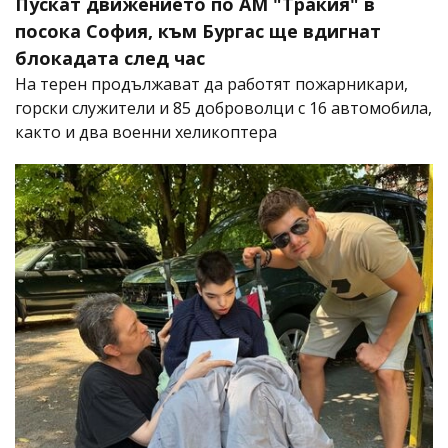
Пускат движението по АМ "Тракия" в
посока София, към Бургас ще вдигнат
блокадата след час
На терен продължават да работят пожарникари,
горски служители и 85 доброволци с 16 автомобила,
както и два военни хеликоптера