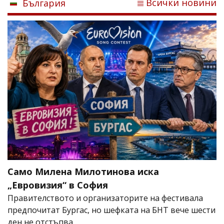
Всички новини
България
Само Милена Милотинова иска
„Евровизия“ в София
Правителството и организаторите на фестивала
предпочитат Бургас, но шефката на БНТ вече шести
ден не отстъпва