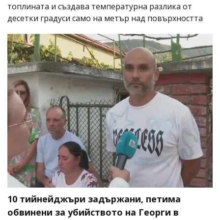
топлината и създава температурна разлика от
десетки градуси само на метър над повърхността
10 тийнейджъри задържани, петима
обвинени за убийството на Георги в