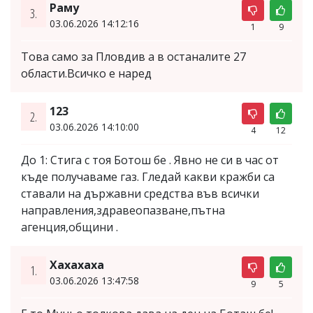
Раму
3.
03.06.2026 14:12:16
1
9
Това само за Пловдив а в останалите 27
области.Всичко е наред
123
2.
03.06.2026 14:10:00
4
12
До 1: Стига с тоя Ботош бе . Явно не си в час от
къде получаваме газ. Гледай какви кражби са
ставали на държавни средства във всички
направления,здравеопазване,пътна
агенция,общини .
Хахахаха
1.
03.06.2026 13:47:58
9
5