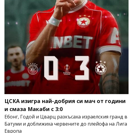
ЦСКА изигра най-добрия си мач от години
и смаза Макаби с 3:0
Ебонг, Годой и Цварц разкъсаха израелския гранд в
Батуми и доближиха червените до плейофа на Лига
Европа