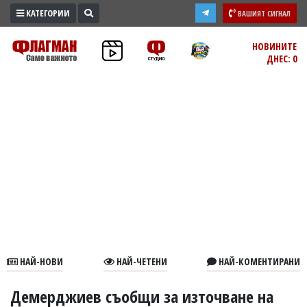
КАТЕГОРИИ
ВАШИЯТ СИГНАЛ
ПРОМО
НОВИНИТЕ
ДНЕС: 0
ЗОНА
ИЗБОРИ
2026
ПРАКТИЧНО
КУЛТУРА
ЗДРАВЕ
ПОЛИТИКА
ОБЩИНИ
ОБЩЕСТВО
ЛАЙФСТАЙЛ
НАЙ-НОВИ
НАЙ-ЧЕТЕНИ
НАЙ-КОМЕНТИРАНИ
ВОЙНАТА
В
Демерджиев съобщи за източване на