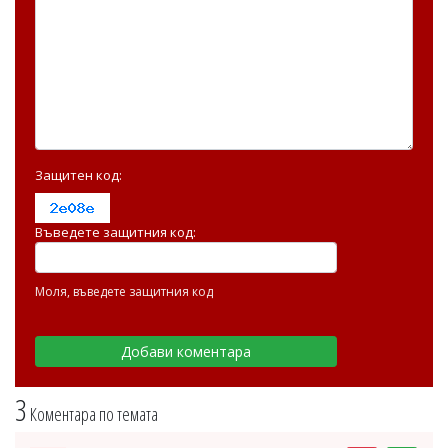
Защитен код:
Въведете защитния код:
Моля, въведете защитния код
3
Коментара по темата