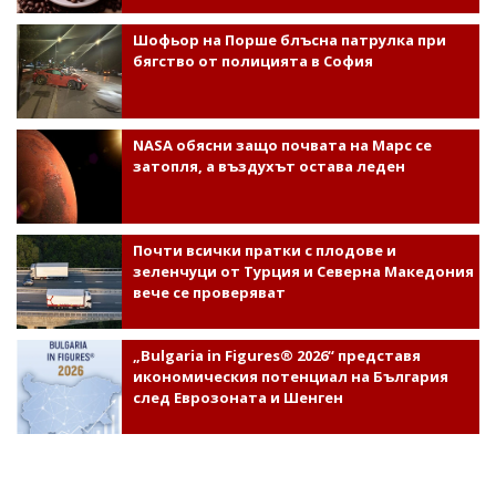
Шофьор на Порше блъсна патрулка при
бягство от полицията в София
NASA обясни защо почвата на Марс се
затопля, а въздухът остава леден
Почти всички пратки с плодове и
зеленчуци от Турция и Северна Македония
вече се проверяват
„Bulgaria in Figures® 2026“ представя
икономическия потенциал на България
след Еврозоната и Шенген