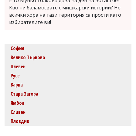
Е то Муньо толкова дава на ден на Боташ бе!
Кво ни баламосвате с мишкарски истории? Не
всички хора на тази територия са прости като
избирателите ви!
София
Велико Търново
Плевен
Русе
Варна
Стара Загора
Ямбол
Сливен
Пловдив