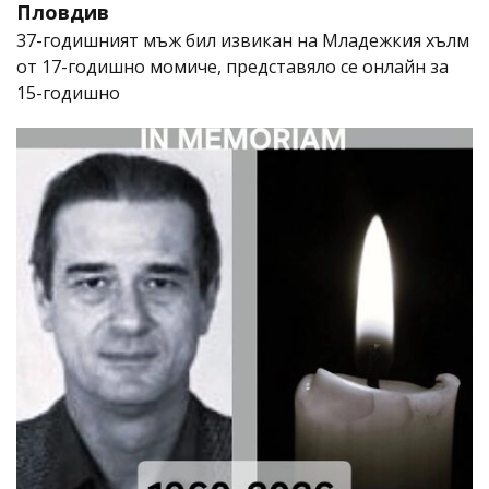
Пловдив
37-годишният мъж бил извикан на Младежкия хълм
от 17-годишно момиче, представяло се онлайн за
15-годишно