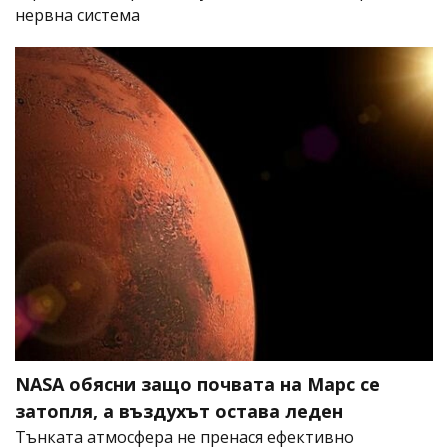
нервна система
NASA обясни защо почвата на Марс се
затопля, а въздухът остава леден
Тънката атмосфера не пренася ефективно