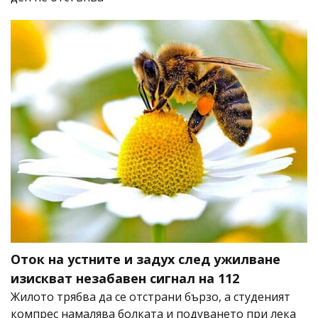
Оток на устните и задух след ужилване
изискват незабавен сигнал на 112
Жилото трябва да се отстрани бързо, а студеният
компрес намалява болката и подуването при лека