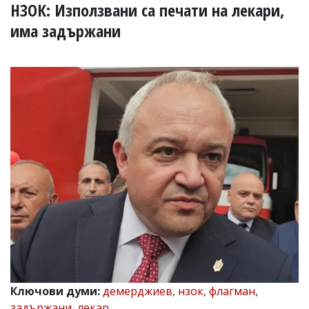
УКРАЙНА
НЗОК: Използвани са печати на лекари,
СПОРТ
има задържани
РАЗСЛЕДВАНЕ
БИЗНЕС
ЮГ
Управители:
Веселин
Василев,
email:
v.vasilev@flagman.bg
Катя
Касабова,
еmail:
k.kassabova@flagman.bg
Главен
редактор:
Иван
Колев,
email:
Ключови думи:
демерджиев
,
нзок
,
флагман
,
office@flagman.bg
задържани
,
лекар