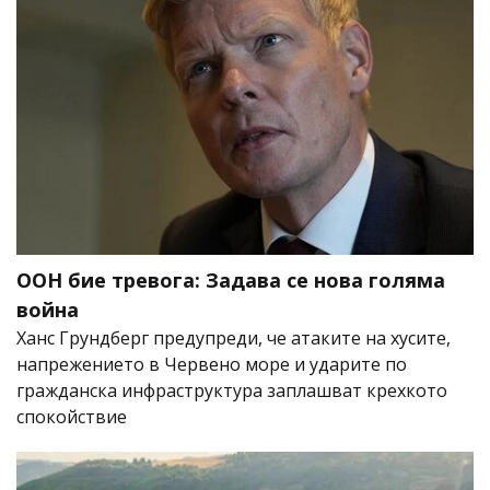
ООН бие тревога: Задава се нова голяма
война
Ханс Грундберг предупреди, че атаките на хусите,
напрежението в Червено море и ударите по
гражданска инфраструктура заплашват крехкото
спокойствие