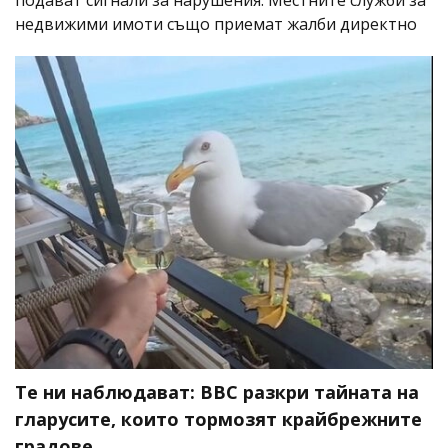
недвижими имоти също приемат жалби директно
Те ни наблюдават: BBC разкри тайната на
гларусите, които тормозят крайбрежните
градове