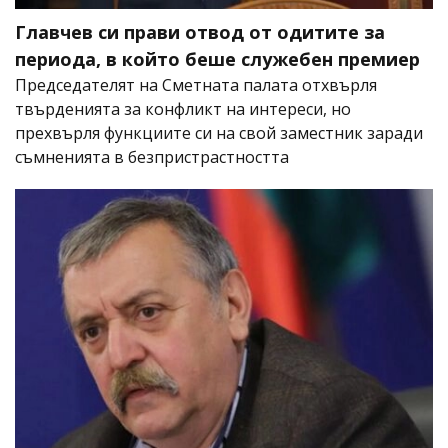
Главчев си прави отвод от одитите за
периода, в който беше служебен премиер
Председателят на Сметната палата отхвърля
твърденията за конфликт на интереси, но
прехвърля функциите си на свой заместник заради
съмненията в безпристрастността