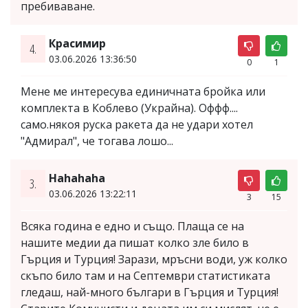
пребиваване.
Красимир
4.
03.06.2026 13:36:50
0
1
Мене ме интересува единичната бройка или
комплекта в Коблево (Украйна). Оффф....
само.някоя руска ракета да не удари хотел
"Адмирал", че тогава лошо...
Hahahaha
3.
03.06.2026 13:22:11
3
15
Всяка година е едно и също. Плаща се на
нашите медии да пишат колко зле било в
Гърция и Турция! Зарази, мръсни води, уж колко
скъпо било там и на Септември статистиката
гледаш, най-много българи в Гърция и Турция!