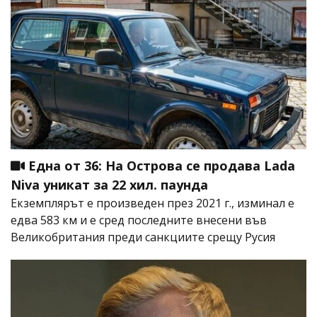
Една от 36: На Острова се продава Lada
Niva уникат за 22 хил. паунда
Екземплярът е произведен през 2021 г., изминал е
едва 583 км и е сред последните внесени във
Великобритания преди санкциите срещу Русия