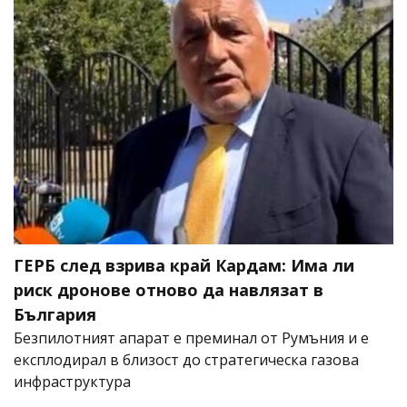
ГЕРБ след взрива край Кардам: Има ли
риск дронове отново да навлязат в
България
Безпилотният апарат е преминал от Румъния и е
експлодирал в близост до стратегическа газова
инфраструктура