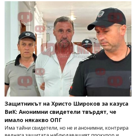
Защитникът на Христо Широков за казуса
ВиК: Анонимни свидетели твърдят, че
имало някакво ОПГ
Има тайни свидетели, но не и анонимни, контрира
веднага защитата наблюдаващият прокурор и