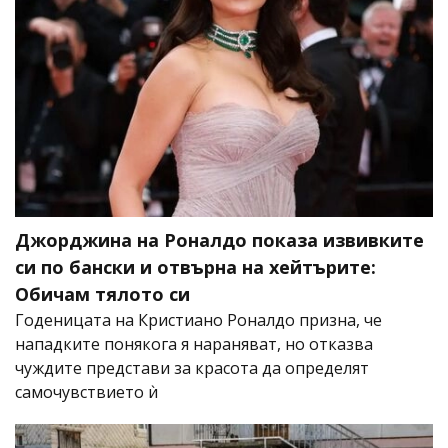
Джорджина на Роналдо показа извивките
си по бански и отвърна на хейтърите:
Обичам тялото си
Годеницата на Кристиано Роналдо призна, че
нападките понякога я нараняват, но отказва
чуждите представи за красота да определят
самочувствието ѝ