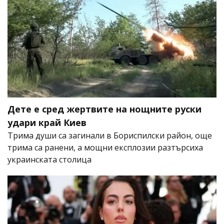
Дете е сред жертвите на нощните руски
удари край Киев
Трима души са загинали в Бориспилски район, още
трима са ранени, а мощни експлозии разтърсиха
украинската столица