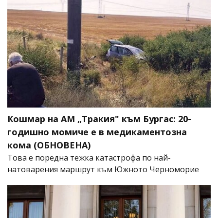
Кошмар на АМ „Тракия" към Бургас: 20-
годишно момиче е в медикаментозна
кома (ОБНОВЕНА)
Това е поредна тежка катастрофа по най-
натоварения маршрут към Южното Черноморие