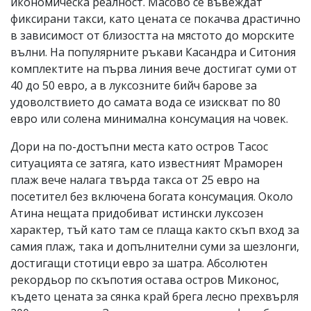
икономическа реалност. Масово се въвеждат
фиксирани такси, като цената се покачва драстично
в зависимост от близостта на мястото до морските
вълни. На популярните ръкави Касандра и Ситония
комплектите на първа линия вече достигат суми от
40 до 50 евро, а в луксозните бийч барове за
удоволствието до самата вода се изискват по 80
евро или солена минимална консумация на човек.
Дори на по-достъпни места като остров Тасос
ситуацията се затяга, като известният Мраморен
плаж вече налага твърда такса от 25 евро на
посетител без включена богата консумация. Около
Атина нещата придобиват истински луксозен
характер, тъй като там се плаща както скъп вход за
самия плаж, така и допълнителни суми за шезлонги,
достигащи стотици евро за шатра. Абсолютен
рекордьор по скъпотия остава остров Миконос,
където цената за сянка край брега лесно прехвърля