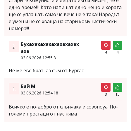
Старите Комунисти и децата им си мислят, че е
едно време!!!! Като напишат едно нещо и хората
ще се уплашат, само че вече не е така! Народът
е умен и не се хваща на стари комунистически
номера!!!
Бухахахахахахахахахах
2.
аха
4
4
03.06.2026 12:55:31
Не ме еве брат, аз съм от Бургас.
Бай М
1.
03.06.2026 12:54:18
3
15
Всичко е по-добро от слънчака и созопоуа. По-
големи простаци от нас няма