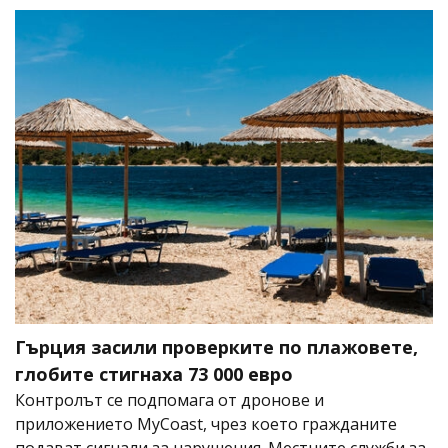
Гърция засили проверките по плажовете,
глобите стигнаха 73 000 евро
Контролът се подпомага от дронове и
приложението MyCoast, чрез което гражданите
подават сигнали за нарушения. Местните служби за