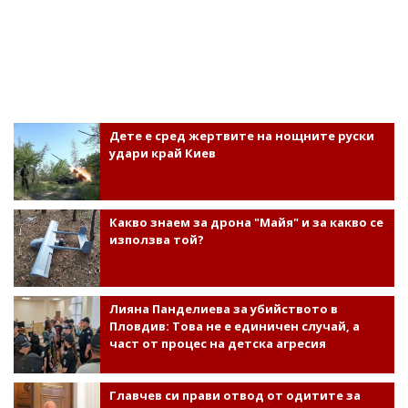
Дете е сред жертвите на нощните руски
удари край Киев
Какво знаем за дрона "Майя" и за какво се
използва той?
Лияна Панделиева за убийството в
Пловдив: Това не е единичен случай, а
част от процес на детска агресия
Главчев си прави отвод от одитите за