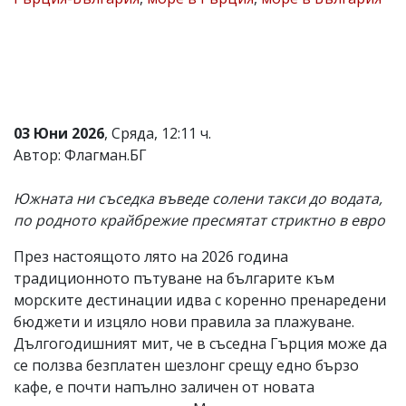
Коментарите
под
статиите
се
въвеждат
от
читателите
03 Юни 2026
, Сряда, 12:11 ч.
и
редакцията
Автор: Флагман.БГ
не
носи
Южната ни съседка въведе солени такси до водата,
отговорност
за
по родното крайбрежие пресмятат стриктно в евро
тях!
Ако
През настоящото лято на 2026 година
откриете
традиционното пътуване на българите към
обиден
за
морските дестинации идва с коренно пренаредени
вас
бюджети и изцяло нови правила за плажуване.
коментар,
Дългогодишният мит, че в съседна Гърция може да
моля
сигнализирайте
се ползва безплатен шезлонг срещу едно бързо
ни!
кафе, е почти напълно заличен от новата