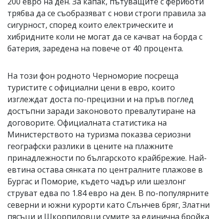
200 евро на ден. За капак, пътуващите с фериботи
трябва да се съобразяват с нови строги правила за
сигурност, според които електрическите и
хибридните коли не могат да се качват на борда с
батерия, заредена на повече от 40 процента.
На този фон родното Черноморие посреща
туристите с официални цени в евро, които
изглеждат доста по-прецизни и на пръв поглед
достъпни заради законовото превалутиране на
договорите. Официалната статистика на
Министерството на туризма показва сериозни
географски разлики в цените на плажните
принадлежности по българското крайбрежие. Най-
евтина остава сянката по централните плажове в
Бургас и Поморие, където чадър или шезлонг
струват едва по 1.84 евро на ден. В по-популярните
северни и южни курорти като Слънчев бряг, Златни
пясъци и Шкорпиловци сумите за единична бройка