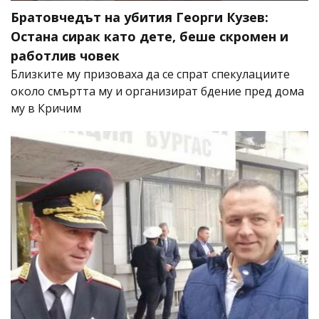
Братовчедът на убития Георги Кузев:
Остана сирак като дете, беше скромен и
работлив човек
Близките му призоваха да се спрат спекулациите
около смъртта му и организират бдение пред дома
му в Кричим