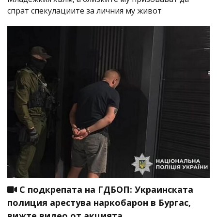
спрат спекулациите за личния му живот
С подкрепата на ГДБОП: Украинската
полиция арестува наркобарон в Бургас,
вижте видео от акцията