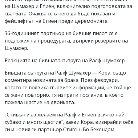
на Шумахер и Етиен, включително подготовката за
сватбата. Очаква се в него да бъде показан и
фейслифтът на Етиен преди церемонията.
36-годишният партньор на бившия пилот се е
подложил на процедурата, въпреки резервите на
Шумахер.
Реакцията на бившата съпруга на Ралф Шумахер
Бившата съпруга на Ралф Шумахер — Кора, също
коментира новината за брака. През февруари,
когато се появиха първите информации, че той ще
се жени повторно, тя изпрати послание, в което
пожела щастие на двойката.
„Стивън и аз желаем на Ралф и Етиен всичко най-
хубаво и много щастие“, заяви Кора, визирайки себе
си и новия си партньор Стивън Бо Бекендам.