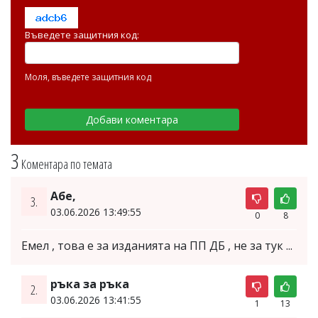
Въведете защитния код:
Моля, въведете защитния код
3
Коментара по темата
Абе,
3.
03.06.2026 13:49:55
0
8
Емел , това е за изданията на ПП ДБ , не за тук ...
ръка за ръка
2.
03.06.2026 13:41:55
1
13