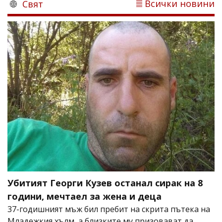
Всички новини
Свят
Убитият Георги Кузев останал сирак на 8
години, мечтаел за жена и деца
37-годишният мъж бил пребит на скрита пътека на
Младежкия хълм, а близките му призовават да