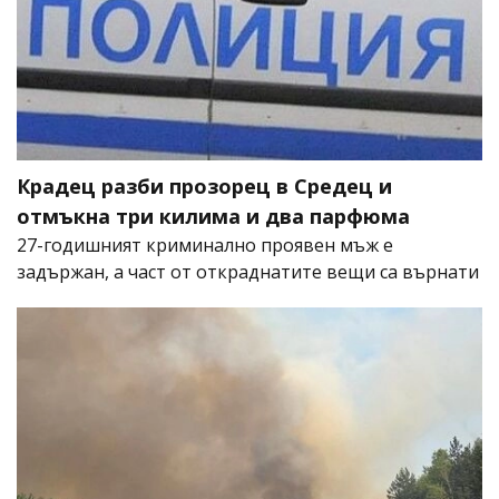
Крадец разби прозорец в Средец и
отмъкна три килима и два парфюма
27-годишният криминално проявен мъж е
задържан, а част от откраднатите вещи са върнати