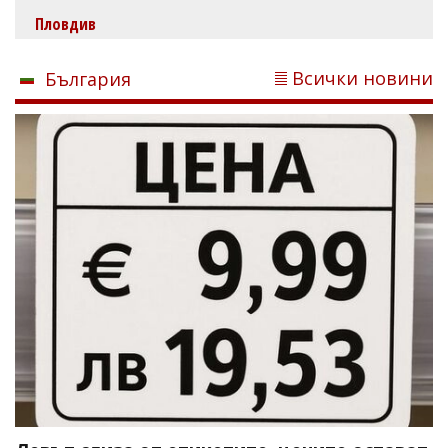
Пловдив
Всички новини
България