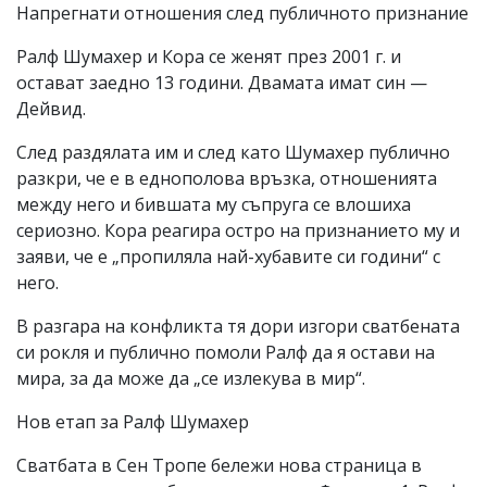
Напрегнати отношения след публичното признание
Ралф Шумахер и Кора се женят през 2001 г. и
остават заедно 13 години. Двамата имат син —
Дейвид.
След раздялата им и след като Шумахер публично
разкри, че е в еднополова връзка, отношенията
между него и бившата му съпруга се влошиха
сериозно. Кора реагира остро на признанието му и
заяви, че е „пропиляла най-хубавите си години“ с
него.
В разгара на конфликта тя дори изгори сватбената
си рокля и публично помоли Ралф да я остави на
мира, за да може да „се излекува в мир“.
Нов етап за Ралф Шумахер
Сватбата в Сен Тропе бележи нова страница в