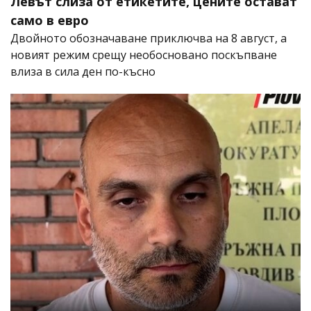
Левът слиза от етикетите, цените остават
само в евро
Двойното обозначаване приключва на 8 август, а
новият режим срещу необосновано поскъпване
влиза в сила ден по-късно