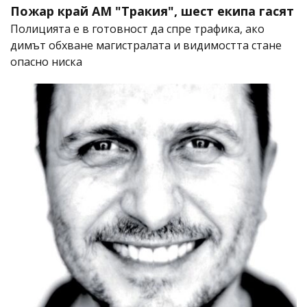
Пожар край АМ "Тракия", шест екипа гасят
Полицията е в готовност да спре трафика, ако
димът обхване магистралата и видимостта стане
опасно ниска