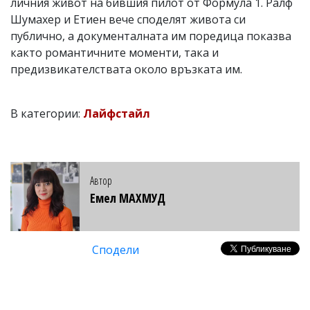
личния живот на бившия пилот от Формула 1. Ралф
Шумахер и Етиен вече споделят живота си
публично, а документалната им поредица показва
както романтичните моменти, така и
предизвикателствата около връзката им.
В категории:
Лайфстайл
Автор
Емел МАХМУД
Сподели