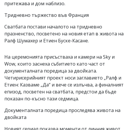
притежава и дом наблизо.
Тридневно тържество във Франция
Сватбата постави началото на тридневно
празненство, посветено на новия етап в живота на
Ралф Шумахер и Етиен Буске-Касане.
На церемонията присъстваха и камери на Sky и
Wow, които заснеха събитието като част от
документалната поредица за двойката.
Четирисерийният проект носи заглавието „Ралф и
Етиен: Казваме „Да“ и вече се излъчва, а финалният
епизод, посветен на сватбата, предстои да бъде
показан по-късно тази седмица.
Документалната поредица проследява живота на
двойката
Новият сериал показва моменти от личния живот