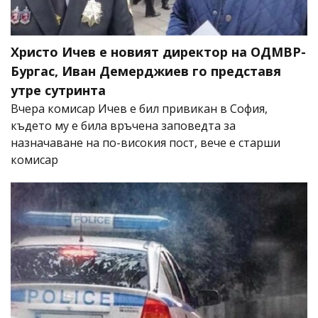
Христо Ичев е новият директор на ОДМВР-
Бургас, Иван Демерджиев го представя
утре сутринта
Вчера комисар Ичев е бил привикан в София,
където му е била връчена заповедта за
назначаване на по-високия пост, вече е старши
комисар