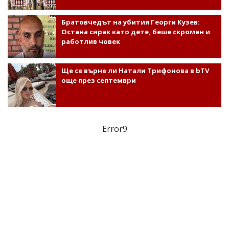
Братовчедът на убития Георги Кузев:
Остана сирак като дете, беше скромен и
работлив човек
Ще се върне ли Натали Трифонова в bTV
още през септември
Error9