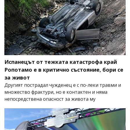
Испанецът от тежката катастрофа край
Ропотамо е в критично състояние, бори се
за живот
Другият пострадал чужденец е с по-леки травми и
множество фрактури, но е контактен и няма
непосредствена опасност за живота му