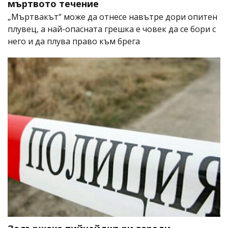
мъртвото течение
„Мъртвакът“ може да отнесе навътре дори опитен
плувец, а най-опасната грешка е човек да се бори с
него и да плува право към брега