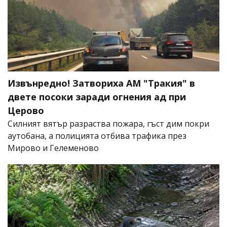
Извънредно! Затвориха АМ "Тракия" в
двете посоки заради огнения ад при
Церово
Силният вятър разраства пожара, гъст дим покри
аутобана, а полицията отбива трафика през
Мирово и Гелеменово