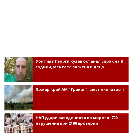
Убитият Георги Кузев останал сирак на 8
години, мечтаел за жена и деца
Пожар край АМ "Тракия", шест екипа гасят
НАП удари заведенията по морето: 700
нарушения при 2100 проверки