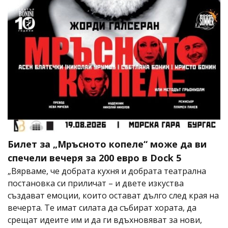
Билет за „Мръсното копеле“ може да ви
спечели вечеря за 200 евро в Dock 5
„Вярваме, че добрата кухня и добрата театрална
постановка си приличат – и двете изкуства
създават емоции, които остават дълго след края на
вечерта. Те имат силата да събират хората, да
срещат идеите им и да ги вдъхновяват за нови,