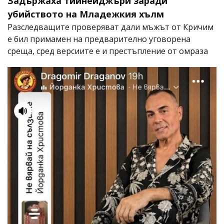
Задържаха тийнейджъри заради
убийството на Младежкия хълм
Разследващите проверяват дали мъжът от Кричим
е бил примамен на предварително уговорена
среща, сред версиите е и престъпление от омраза