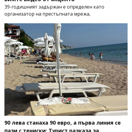
39-годишният задържан е определен като
организатор на престъпната мрежа,
90 лева станаха 90 евро, а първа линия се
пази с тениски: Турист разказа за