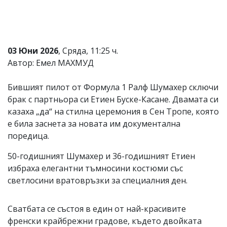
Коментарите
под
статиите
се
въвеждат
03 Юни 2026
, Сряда, 11:25 ч.
от
Автор: Емел МАХМУД
читателите
и
редакцията
Бившият пилот от Формула 1 Ралф Шумахер сключи
не
брак с партньора си Етиен Буске-Касане. Двамата си
носи
казаха „да“ на стилна церемония в Сен Тропе, която
отговорност
за
е била заснета за новата им документална
тях!
поредица.
Ако
откриете
50-годишният Шумахер и 36-годишният Етиен
обиден
за
избраха елегантни тъмносини костюми със
вас
светлосини вратовръзки за специалния ден.
коментар,
моля
сигнализирайте
Сватбата се състоя в един от най-красивите
ни!
френски крайбрежни градове, където двойката