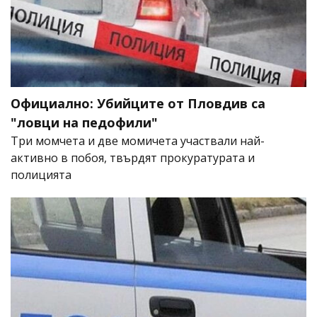
Официално: Убийците от Пловдив са
"ловци на педофили"
Три момчета и две момичета участвали най-
активно в побоя, твърдят прокуратурата и
полицията