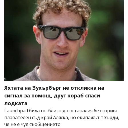
Яхтата на Зукърбърг не откликна на
сигнал за помощ, друг кораб спаси
лодката
Launchpad била по-близо до останалия без гориво
плавателен съд край Аляска, но екипажът твърди,
че не е чул съобщението