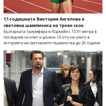
17-годишната Виктория Ангелова е
световна шампионка на троен скок
Българката триумфира в Юджийн с 13,91 метра в
последния си опит и донесе 13-ото ни злато в
историята на световните първенства до 20 години