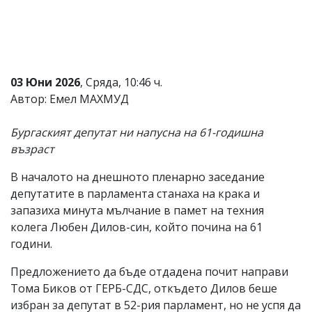
Коментарите
под
статиите
се
въвеждат
от
03 Юни 2026
, Сряда, 10:46 ч.
читателите
Автор: Емел МАХМУД
и
редакцията
не
Бургаският депутат ни напусна на 61-годишна
носи
възраст
отговорност
за
В началото на днешното пленарно заседание
тях!
Ако
депутатите в парламента станаха на крака и
откриете
запазиха минута мълчание в памет на техния
обиден
колега Любен Дилов-син, който почина на 61
за
вас
години.
коментар,
моля
Предложението да бъде отдадена почит направи
сигнализирайте
Тома Биков от ГЕРБ-СДС, откъдето Дилов беше
ни!
избран за депутат в 52-рия парламент, но не успя да