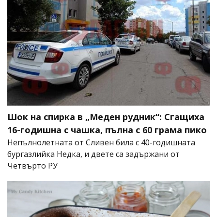
Шок на спирка в „Меден рудник“: Сгащиха
16-годишна с чашка, пълна с 60 грама пико
Непълнолетната от Сливен била с 40-годишната
бургазлийка Недка, и двете са задържани от
Четвърто РУ