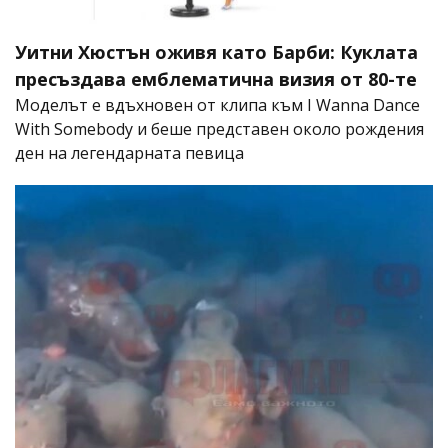
Уитни Хюстън оживя като Барби: Куклата
пресъздава емблематична визия от 80-те
Моделът е вдъхновен от клипа към I Wanna Dance
With Somebody и беше представен около рождения
ден на легендарната певица