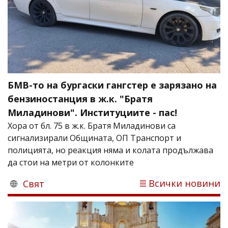
БМВ-то на бургаски гангстер е зарязано на
бензиностанция в ж.к. "Братя
Миладинови". Институциите - пас!
Хора от бл. 75 в ж.к. Братя Миладинови са
сигнализирали Oбщината, ОП Транспорт и
полицията, но реакция няма и колата продължава
да стои на метри от колонките
Всички новини
Свят