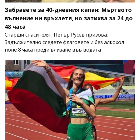
Забравете за 40-дневния капан: Мъртвото
вълнение ни връхлетя, но затихва за 24 до
48 часа
Старши спасителят Петър Русев призова:
Задължително следете флаговете и без алкохол
поне 8 часа преди влизане във водата