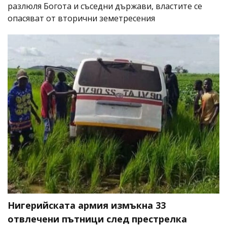
разлюля Богота и съседни държави, властите се
опасяват от вторични земетресения
Нигерийската армия измъкна 33
отвлечени пътници след престрелка