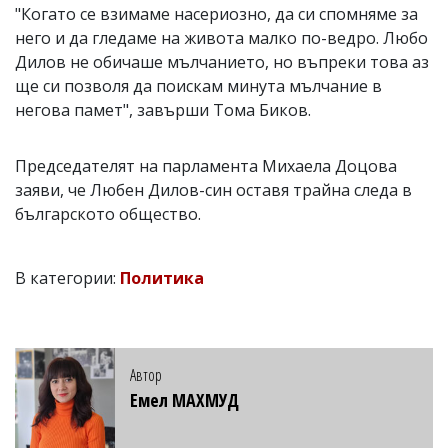
"Когато се взимаме насериозно, да си спомняме за
него и да гледаме на живота малко по-ведро. Любо
Дилов не обичаше мълчанието, но въпреки това аз
ще си позволя да поискам минута мълчание в
негова памет", завърши Тома Биков.
Председателят на парламента Михаела Доцова
заяви, че Любен Дилов-син оставя трайна следа в
българското общество.
В категории:
Политика
Автор
Емел МАХМУД