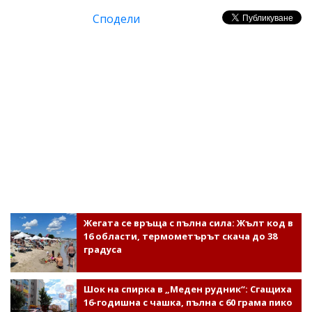
Сподели
Жегата се връща с пълна сила: Жълт код в
16 области, термометърът скача до 38
градуса
Шок на спирка в „Меден рудник“: Сгащиха
16-годишна с чашка, пълна с 60 грама пико