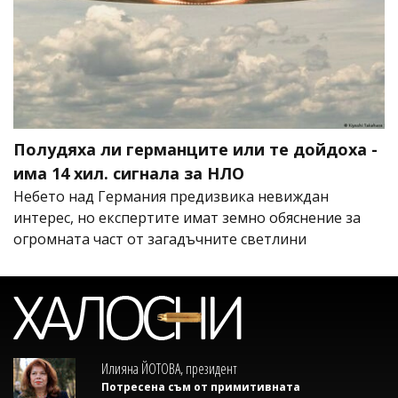
Полудяха ли германците или те дойдоха -
има 14 хил. сигнала за НЛО
Небето над Германия предизвика невиждан
интерес, но експертите имат земно обяснение за
огромната част от загадъчните светлини
Илияна ЙОТОВА, президент
Потресена съм от примитивната