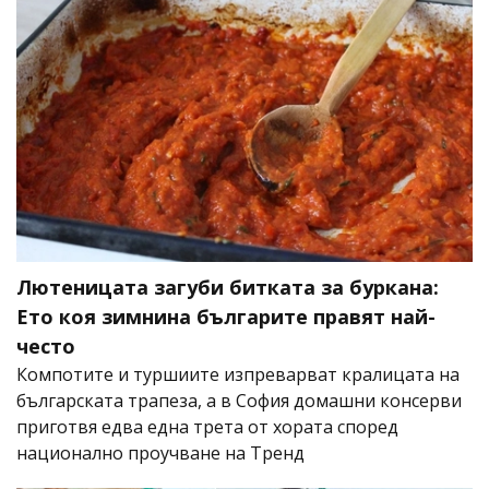
Лютеницата загуби битката за буркана:
Ето коя зимнина българите правят най-
често
Компотите и туршиите изпреварват кралицата на
българската трапеза, а в София домашни консерви
приготвя едва една трета от хората според
национално проучване на Тренд