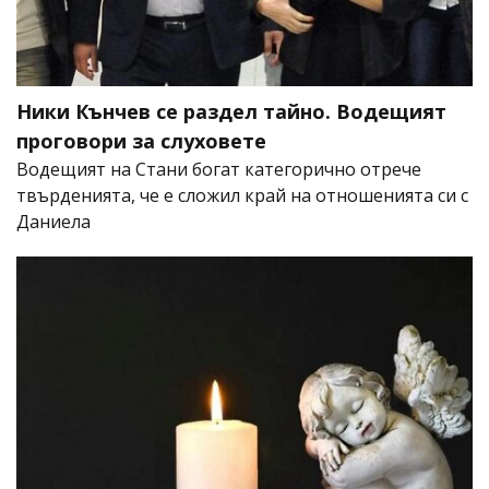
Ники Кънчев се раздел тайно. Водещият
проговори за слуховете
Водещият на Стани богат категорично отрече
твърденията, че е сложил край на отношенията си с
Даниела