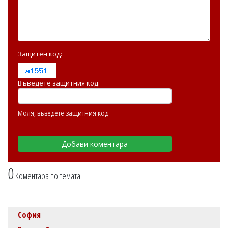
Защитен код:
Въведете защитния код:
Моля, въведете защитния код
0
Коментара по темата
София