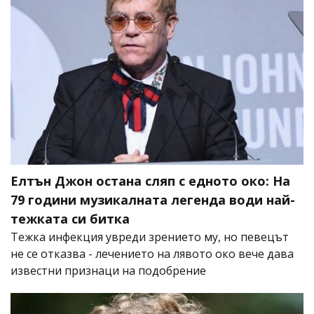
Елтън Джон остана сляп с едното око: На
79 години музикалната легенда води най-
тежката си битка
Тежка инфекция увреди зрението му, но певецът
не се отказва - лечението на лявото око вече дава
известни признаци на подобрение