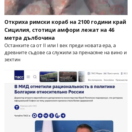
Откриха римски кораб на 2100 години край
Сицилия, стотици амфори лежат на 46
метра дълбочина
Останките са от II или I век преди новата ера, а
древните съдове са служили за пренасяне на вино и
зехтин