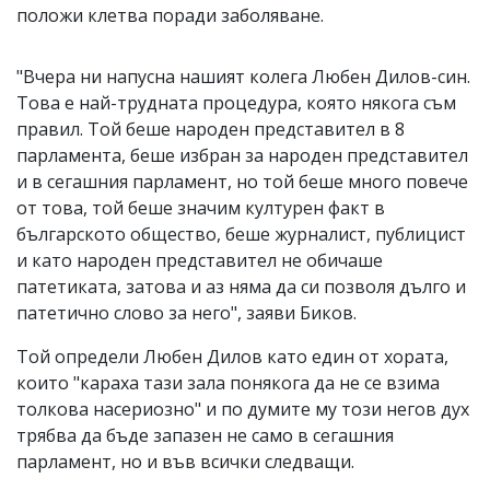
положи клетва поради заболяване.
"Вчера ни напусна нашият колега Любен Дилов-син.
Това е най-трудната процедура, която някога съм
правил. Той беше народен представител в 8
парламента, беше избран за народен представител
и в сегашния парламент, но той беше много повече
от това, той беше значим културен факт в
българското общество, беше журналист, публицист
и като народен представител не обичаше
патетиката, затова и аз няма да си позволя дълго и
патетично слово за него", заяви Биков.
Той определи Любен Дилов като един от хората,
които "караха тази зала понякога да не се взима
толкова насериозно" и по думите му този негов дух
трябва да бъде запазен не само в сегашния
парламент, но и във всички следващи.