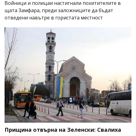
Войници и полицаи настигнали похитителите в
щата Замфара, преди заложниците да бъдат
отведени навътре в гористата местност
Прищина отвърна на Зеленски: Свалиха