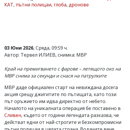
КАТ
,
пътни полицаи
,
глоба
,
дронове
Коментарите
под
статиите
се
въвеждат
от
читателите
и
03 Юни 2026
, Сряда, 09:59 ч.
редакцията
не
Автор: Тервел ИЛИЕВ, снимка: МВР
носи
отговорност
Край на премигването с фарове – летящото око на
за
тях!
МВР снима за секунди и снася на патрулките
Ако
откриете
МВР даде официален старт на невиждана досега
обиден
акция срещу джигитите по пътищата, като този
за
вас
път оръжието им идва директно от небето.
коментар,
Началото на уникалната операция бе поставено в
моля
Сливен
, където от години легендата разказва, че
сигнализирайте
ни!
действат едни от най-строгите и безкомпромисни
пътни полицаи в цялата страна. Водачите вече