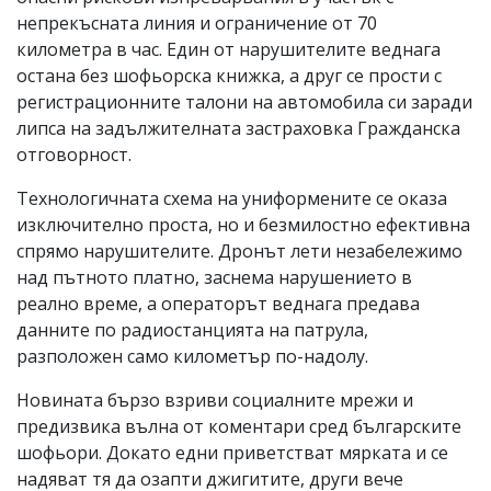
непрекъсната линия и ограничение от 70
километра в час. Един от нарушителите веднага
остана без шофьорска книжка, а друг се прости с
регистрационните талони на автомобила си заради
липса на задължителната застраховка Гражданска
отговорност.
Технологичната схема на униформените се оказа
изключително проста, но и безмилостно ефективна
спрямо нарушителите. Дронът лети незабележимо
над пътното платно, заснема нарушението в
реално време, а операторът веднага предава
данните по радиостанцията на патрула,
разположен само километър по-надолу.
Новината бързо взриви социалните мрежи и
предизвика вълна от коментари сред българските
шофьори. Докато едни приветстват мярката и се
надяват тя да озапти джигитите, други вече