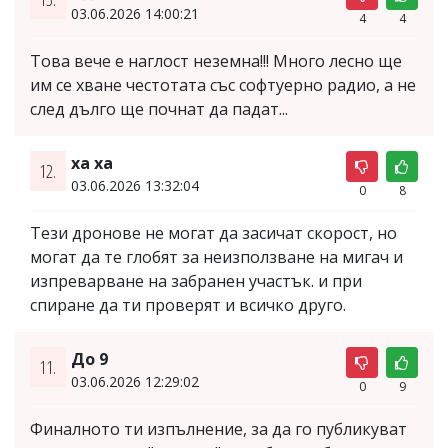
03.06.2026 14:00:21
4
4
Това вече е наглост неземна!!! Много лесно ще
им се хване честотата със софтуерно радио, а не
след дълго ще почнат да падат...
ха ха
12.
03.06.2026 13:32:04
0
8
Тези дронове не могат да засичат скорост, но
могат да те глобят за неизползване на мигач и
изпреварване на забранен участък. и при
спиране да ти проверят и всичко друго.
До 9
11.
03.06.2026 12:29:02
0
9
Финалното ти изпълнение, за да го публикуват