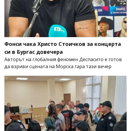
Фонси чака Христо Стоичков за концерта
си в Бургас довечера
Авторът на глобалния феномен Деспасито е готов
да взриви сцената на Морска гара тази вечер