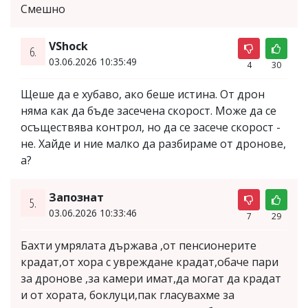
Смешно
VShock
6.
03.06.2026 10:35:49
4
30
Щеше да е хубаво, ако беше истина. От дрон
няма как да бъде засечена скорост. Може да се
осъществява контрол, но да се засече скорост -
не. Хайде и ние малко да разбираме от дронове,
а?
Запознат
5.
03.06.2026 10:33:46
7
29
Бахти умрялата държава ,от пенсионерите
крадат,от хора с увреждане крадат,обаче пари
за дронове ,за камери имат,да могат да крадат
и от хората, боклуци,пак гласувахме за