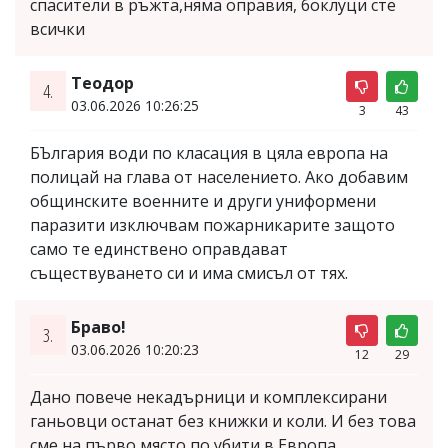
спасители в ръжта,няма оправия, боклуци сте
всички
Теодор
4.
03.06.2026 10:26:25
3
43
БЪлгария води по класация в цяла европа на
полицай на глава от населението. Ако добавим
общинските военните и други униформени
паразити изключвам пожарникарите защото
само те единствено оправдават
съществуването си и има смисъл от тях.
Браво!
3.
03.06.2026 10:20:23
12
29
Дано повече некадърници и комплексирани
ганьовци останат без книжки и коли. И без това
сме на първо място по убити в Европа.