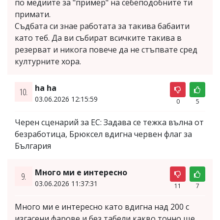
по медиите за "пример" на себеподобните ти
примати.
Съдбата си знае работата за такива бабаити
като теб. Да ви събират всичките такива в
резерват и никога повече да не стъпвате сред
културните хора.
ha ha
10.
03.06.2026 12:15:59
0
5
Черен сценарий за ЕС: Задава се тежка вълна от
безработица, Брюксел вдигна червен флаг за
България
Много ми е интересно
9.
03.06.2026 11:37:31
11
7
Много ми е интересно като вдигна над 200 с
изгасени фарове и без табели какво точно ще