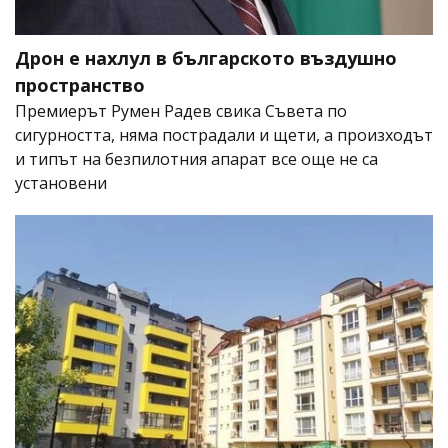
Дрон е нахлул в българското въздушно
пространство
Премиерът Румен Радев свика Съвета по
сигурността, няма пострадали и щети, а произходът
и типът на безпилотния апарат все още не са
установени