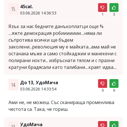
45cal.
15.
03.06.2026 14:36:53
1
3
Язък за нас бедните данъкоплатци още %
....яжте демокрация робиииииии....няма ли
съпротива всички ще бъдем
заколени...революция му е майката...ама май не
останаха мъже а само стойкаджии и манекени с
полирани нокти... избръснати тялом и с празни
кратуни брадясали като талибани....краят идва....
До 13, УдоМача
14.
03.06.2026 14:33:54
0
6
Ами не, не можеш. Със сканираща променлива
честота са. Така, че гориш.
УдоМача
13.