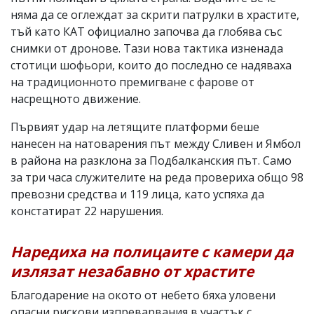
няма да се оглеждат за скрити патрулки в храстите,
тъй като КАТ официално започва да глобява със
снимки от дронове. Тази нова тактика изненада
стотици шофьори, които до последно се надяваха
на традиционното премигване с фарове от
насрещното движение.
Първият удар на летящите платформи беше
нанесен на натоварения път между Сливен и Ямбол
в района на разклона за Подбалканския път. Само
за три часа служителите на реда провериха общо 98
превозни средства и 119 лица, като успяха да
констатират 22 нарушения.
Наредиха на полицаите с камери да
излязат незабавно от храстите
Благодарение на окото от небето бяха уловени
опасни рискови изпреварвания в участък с