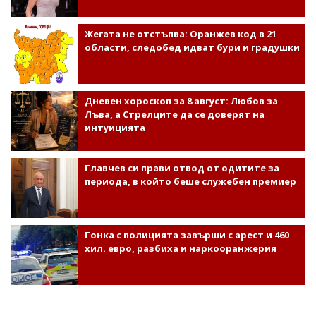
Жегата не отстъпва: Оранжев код в 21
области, следобед идват бури и градушки
Дневен хороскоп за 8 август: Любов за
Лъва, а Стрелците да се доверят на
интуицията
Главчев си прави отвод от одитите за
периода, в който беше служебен премиер
Гонка с полицията завърши с арест и 460
хил. евро, разбиха и наркооранжерия