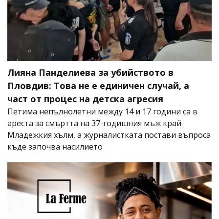
Лияна Панделиева за убийството в
Пловдив: Това не е единичен случай, а
част от процес на детска агресия
Петима непълнолетни между 14 и 17 години са в
ареста за смъртта на 37-годишния мъж край
Младежкия хълм, а журналистката постави въпроса
къде започва насилието