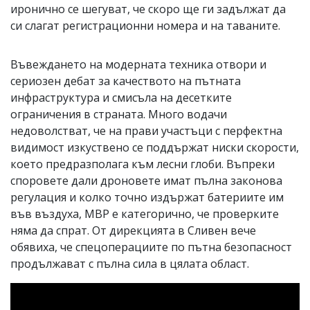
иронично се шегуват, че скоро ще ги задължат да
си слагат регистрационни номера и на таваните.
Въвеждането на модерната техника отвори и
сериозен дебат за качеството на пътната
инфраструктура и смисъла на десетките
ограничения в страната. Много водачи
недоволстват, че на прави участъци с перфектна
видимост изкуствено се поддържат ниски скорости,
което предразполага към лесни глоби. Въпреки
споровете дали дроновете имат пълна законова
регулация и колко точно издържат батериите им
във въздуха, МВР е категорично, че проверките
няма да спрат. От дирекцията в Сливен вече
обявиха, че спецоперациите по пътна безопасност
продължават с пълна сила в цялата област.