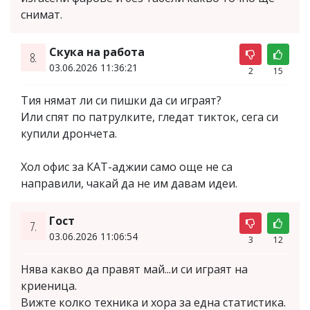
снимат.
Скука на работа
8.
03.06.2026 11:36:21
2
15
Тия нямат ли си пишки да си играят?
Или спят по патрулките, гледат тикток, сега си
купили дрончета.
Хол офис за КАТ-аджии само още не са
направили, чакай да не им давам идеи.
Гост
7.
03.06.2026 11:06:54
3
12
Нява какво да правят май...и си играят на
криеница.
Вижте колко техника и хора за една статистика.