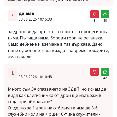
да ама
2.
03.06.2026 10:15:33
3
40
за дронове да пръскат в горите за процесионка
няма. Пътища няма, борови гори не останаха.
Само дебнене и вземане в таз държава. Дано
поне с дроновете да виждат навреме пожарите,
ама надали...
...
1.
03.06.2026 10:10:48
5
42
Много съм ЗА спазването на ЗДвП, но искам да
видя как клип/снимка от дрон ще издържи в
съда при обжалване?
Отделно за 1 дрон на отбивката имаше 5-6
служебни коли на + още 10-тина служители -