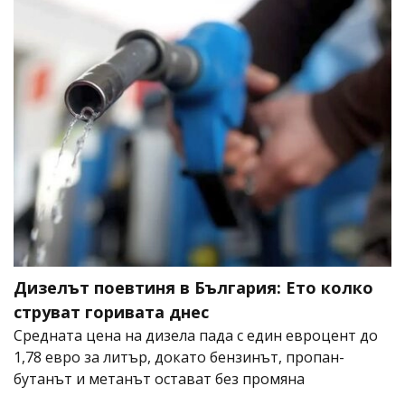
Дизелът поевтиня в България: Ето колко
струват горивата днес
Средната цена на дизела пада с един евроцент до
1,78 евро за литър, докато бензинът, пропан-
бутанът и метанът остават без промяна