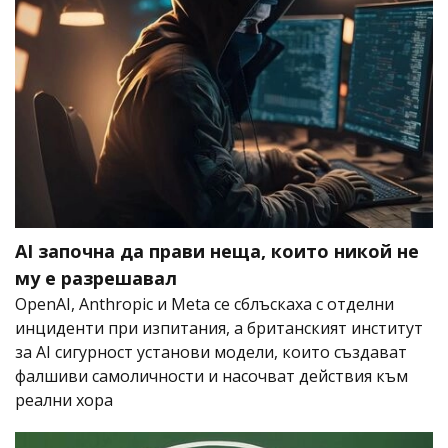
AI започна да прави неща, които никой не
му е разрешавал
OpenAI, Anthropic и Meta се сблъскаха с отделни
инциденти при изпитания, а британският институт
за AI сигурност установи модели, които създават
фалшиви самоличности и насочват действия към
реални хора