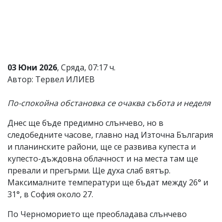
Коментарите
под
статиите
се
въвеждат
от
читателите
03 Юни 2026
, Сряда, 07:17 ч.
и
Автор: Тервел ИЛИЕВ
редакцията
не
носи
По-спокойна обстановка се очаква събота и неделя
отговорност
за
Днес ще бъде предимно слънчево, но в
тях!
следобедните часове, главно над Източна България
Ако
откриете
и планинските райони, ще се развива купеста и
обиден
купесто-дъждовна облачност и на места там ще
за
превали и прегърми. Ще духа слаб вятър.
вас
коментар,
Максималните температури ще бъдат между 26° и
моля
31°, в София около 27.
сигнализирайте
ни!
По Черноморието ще преобладава слънчево