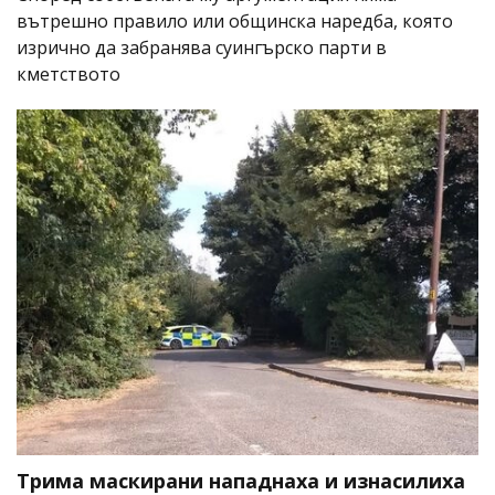
вътрешно правило или общинска наредба, която
изрично да забранява суингърско парти в
кметството
Трима маскирани нападнаха и изнасилиха