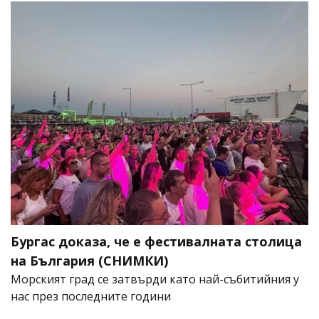
Бургас доказа, че е фестивалната столица
на България (СНИМКИ)
Морският град се затвърди като най-събитийния у
нас през последните години