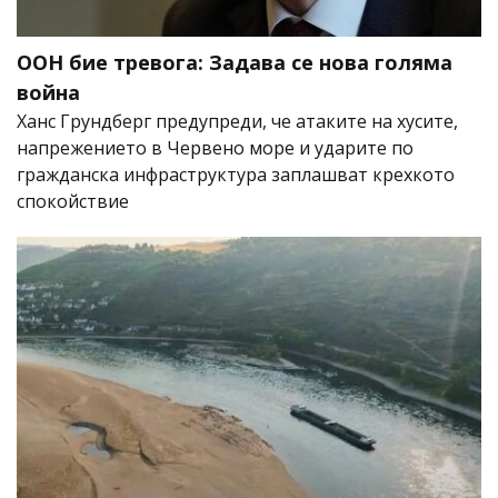
ООН бие тревога: Задава се нова голяма
война
Ханс Грундберг предупреди, че атаките на хусите,
напрежението в Червено море и ударите по
гражданска инфраструктура заплашват крехкото
спокойствие