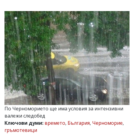
УКРАЙНА
СПОРТ
РАЗСЛЕДВАНЕ
БИЗНЕС
ЮГ
Управители:
Веселин
Василев,
email:
v.vasilev@flagman.bg
Катя
Касабова,
еmail:
k.kassabova@flagman.bg
Главен
По Черноморието ще има условия за интензивни
редактор:
Иван
валежи следобед
Колев,
Ключови думи:
времето
,
България
,
Черноморие
,
email:
гръмотевици
office@flagman.bg