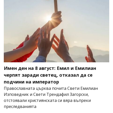
Имен ден на 8 август: Емил и Емилиан
черпят заради светец, отказал да се
подчини на император
Православната църква почита Свети Емилиан
Изповедник и Свети Трендафил Загорски,
отстоявали християнската си вяра въпреки
преследванията