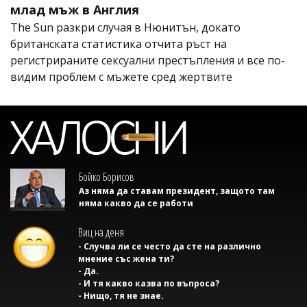
млад мъж в Англия
The Sun разкри случая в Нюнитън, докато
британската статистика отчита ръст на
регистрираните сексуални престъпления и все по-
видим проблем с мъжете сред жертвите
Бойко Борисов
Аз няма да ставам президент, защото там
няма какво да се работи
Виц на деня
- Случва ли се често да сте на различно
мнение със жена ти?
- Да.
- И тя какво казва по въпроса?
- Нищо, тя не знае.