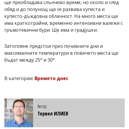
ще преобладава слънчево време, но около и след
обяд и до полунощ ще се развива купеста и
купесто-дъждовна облачност. На много места ще
има краткотрайни, временно интензивни валежи с
гръмотевични бури. Ще има и градушки.
Затопляне предстои през почивните дни и
максималните температури в повечето места ще
бъдат между 25° и 30°.
В категории:
Времето днес
Автор
Тервел ИЛИЕВ