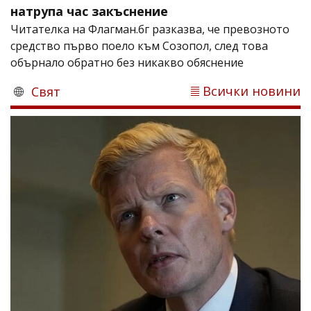
натрупа час закъснение
Читателка на Флагман.бг разказва, че превозното
средство първо поело към Созопол, след това
обърнало обратно без никакво обяснение
Всички новини
Свят