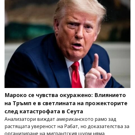
Мароко се чувства окуражено: Влиянието
на Тръмп е в светлината на прожекторите
след катастрофата в Сеута
Анализатори виждат американското рамо зад
растящата увереност на Рабат, но доказателства за
организиране на мигрантския щурм няма