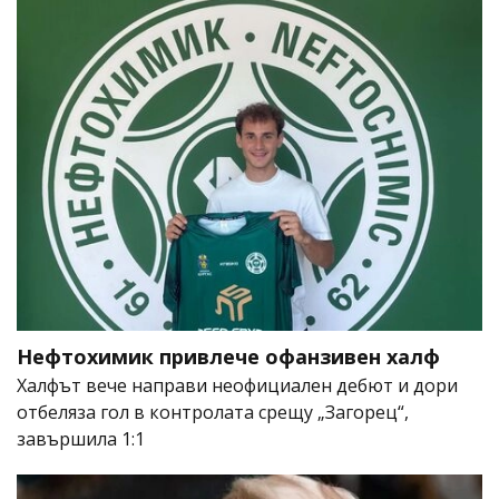
Нефтохимик привлече офанзивен халф
Халфът вече направи неофициален дебют и дори
отбеляза гол в контролата срещу „Загорец“,
завършила 1:1