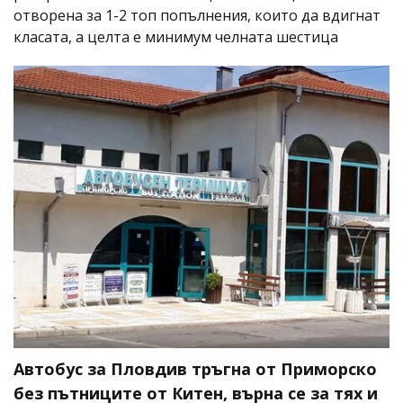
отворена за 1-2 топ попълнения, които да вдигнат
класата, а целта е минимум челната шестица
Автобус за Пловдив тръгна от Приморско
без пътниците от Китен, върна се за тях и