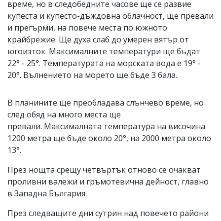
време, но в следобедните часове ще се развие
купеста и купесто-дъждовна облачност, ще превали
и прегърми, на повече места по южното
крайбрежие. Ще духа слаб до умерен вятър от
югоизток. Максималните температури ще бъдат
22° - 25°. Температурата на морската вода е 19° -
20°. Вълнението на морето ще бъде 3 бала.
В планините ще преобладава слънчево време, но
след обяд на много места ще
превали. Максималната температура на височина
1200 метра ще бъде около 20°, на 2000 метра около
13°.
През нощта срещу четвъртък отново се очакват
проливни валежи и гръмотевична дейност, главно
в Западна България.
През следващите дни сутрин над повечето райони