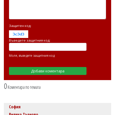
Защитен код:
Въведете защитния код:
Моля, въведете защитния код
0
Коментара по темата
София
Велико Търново