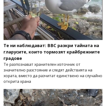
Те ни наблюдават: BBC разкри тайната на
гларусите, които тормозят крайбрежните
градове
Те разпознават хранителен източник от
значително разстояние и следят действията на
хората, вместо да разчитат единствено на случайно
открита храна