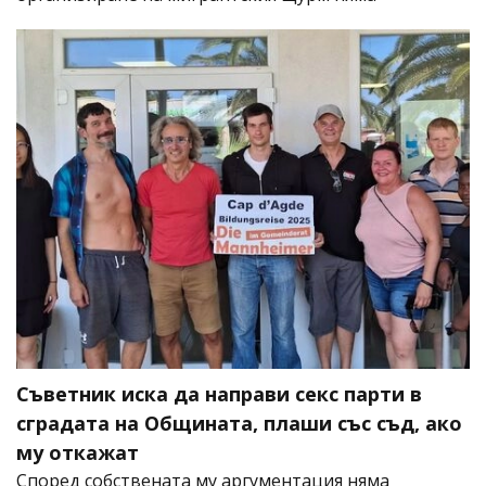
Съветник иска да направи секс парти в
сградата на Общината, плаши със съд, ако
му откажат
Според собствената му аргументация няма