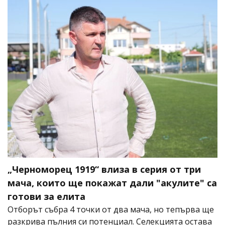
„Черноморец 1919“ влиза в серия от три
мача, които ще покажат дали "акулите" са
готови за елита
Отборът събра 4 точки от два мача, но тепърва ще
разкрива пълния си потенциал. Селекцията остава