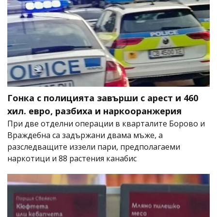
Гонка с полицията завърши с арест и 460
хил. евро, разбиха и наркооранжерия
При две отделни операции в кварталите Борово и
Враждебна са задържани двама мъже, а
разследващите иззели пари, предполагаеми
наркотици и 88 растения канабис