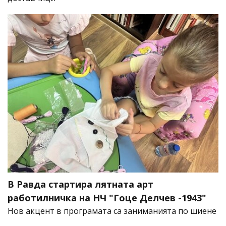
В Равда стартира лятната арт
работилничка на НЧ "Гоце Делчев -1943"
Нов акцент в програмата са заниманията по шиене