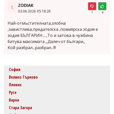
ZODIAK
1.
03.06.2026 05:18:26
1
4
Най-отмъстителната,злобна
,завистлива,предателска ,помиярска зодия е
зодия БЪЛГАРИН.....,То и затова в чужбина
битува максимата ,,Далеч от българи,,
Кой разбрал...разбрал...!!!
София
Велико Търново
Плевен
Русе
Варна
Стара Загора