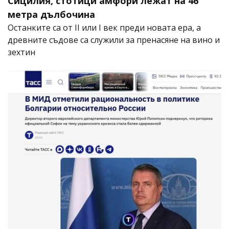
Сицилия, стотици амфори лежат на 46
метра дълбочина
Останките са от II или I век преди новата ера, а
древните съдове са служили за пренасяне на вино и
зехтин