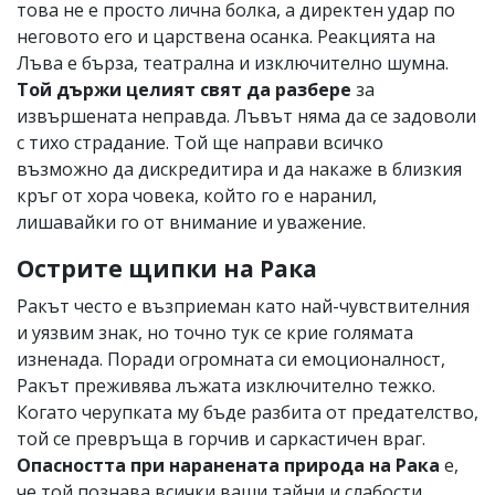
това не е просто лична болка, а директен удар по
неговото его и царствена осанка. Реакцията на
Лъва е бърза, театрална и изключително шумна.
Той държи целият свят да разбере
за
извършената неправда. Лъвът няма да се задоволи
с тихо страдание. Той ще направи всичко
възможно да дискредитира и да накаже в близкия
кръг от хора човека, който го е наранил,
лишавайки го от внимание и уважение.
Острите щипки на Рака
Ракът често е възприеман като най-чувствителния
и уязвим знак, но точно тук се крие голямата
изненада. Поради огромната си емоционалност,
Ракът преживява лъжата изключително тежко.
Когато черупката му бъде разбита от предателство,
той се превръща в горчив и саркастичен враг.
Опасността при наранената природа на Рака
е,
че той познава всички ваши тайни и слабости,