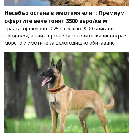
Несебър остана в имотния елит: Премиум
офертите вече гонят 3500 евро/кв.м
Градът приключи 2025 г. с близо 9000 вписани
продажби, а най-търсени са готовите жилища край
морето и имотите за целогодишно обитаване