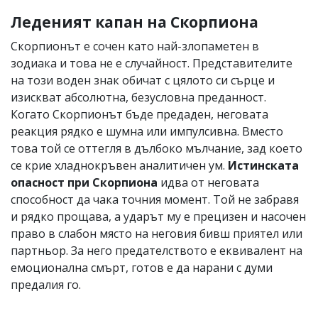
Леденият капан на Скорпиона
Скорпионът е сочен като най-злопаметен в
зодиака и това не е случайност. Представителите
на този воден знак обичат с цялото си сърце и
изискват абсолютна, безусловна преданност.
Когато Скорпионът бъде предаден, неговата
реакция рядко е шумна или импулсивна. Вместо
това той се оттегля в дълбоко мълчание, зад което
се крие хладнокръвен аналитичен ум.
Истинската
опасност при Скорпиона
идва от неговата
способност да чака точния момент. Той не забравя
и рядко прощава, а ударът му е прецизен и насочен
право в слабон място на неговия бивш приятел или
партньор. За него предателството е еквивалент на
емоционална смърт, готов е да нарани с думи
предалия го.