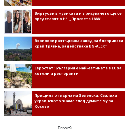
Виртуози в музиката и в рисуването ще се
представят в НЧ „Просвета 1888“
Взривове разтърсиха завод за боеприпаси
край Трявна, задействаха BG-ALERT
Евростат: България е най-евтината в ЕС за
хотели и ресторанти
Прищина отвърна на Зеленски: Свалиха
украинското знаме след думите му за
Косово
Error9