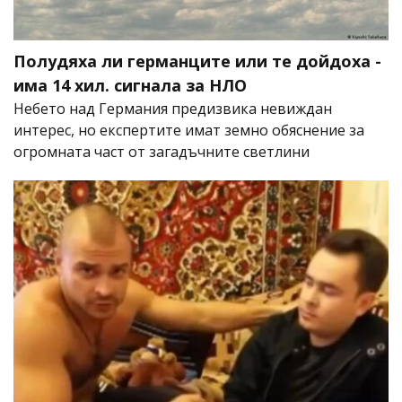
Полудяха ли германците или те дойдоха -
има 14 хил. сигнала за НЛО
Небето над Германия предизвика невиждан
интерес, но експертите имат земно обяснение за
огромната част от загадъчните светлини