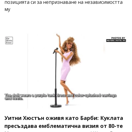
позицията си за непризнаване на независимостта
му
Уитни Хюстън оживя като Барби: Куклата
пресъздава емблематична визия от 80-те