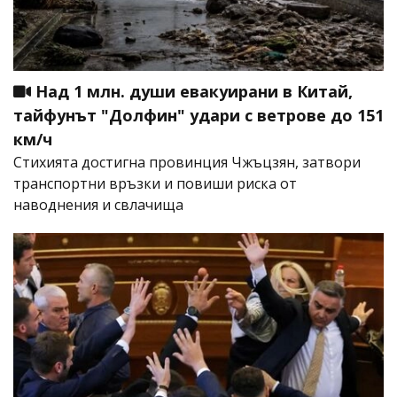
Над 1 млн. души евакуирани в Китай,
тайфунът "Долфин" удари с ветрове до 151
км/ч
Стихията достигна провинция Чжъцзян, затвори
транспортни връзки и повиши риска от
наводнения и свлачища