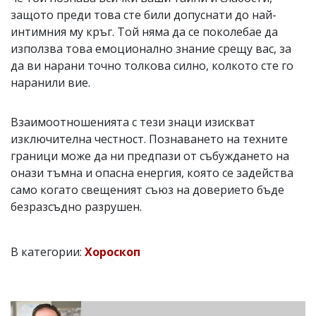
защото преди това сте били допуснати до най-
интимния му кръг. Той няма да се поколебае да
използва това емоционално знание срещу вас, за
да ви нарани точно толкова силно, колкото сте го
наранили вие.
Взаимоотношенията с тези знаци изискват
изключителна честност. Познаването на техните
граници може да ни предпази от събуждането на
онази тъмна и опасна енергия, която се задейства
само когато свещеният съюз на доверието бъде
безразсъдно разрушен.
В категории:
Хороскоп