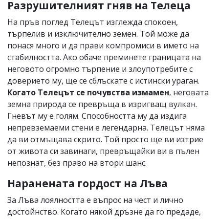
Разрушителният гняв на Телeца
На пръв поглед Телецът изглежда спокоен,
търпелив и изключително земен. Той може да
понася много и да прави компромиси в името на
стабилността. Ако обаче преминете границата на
неговото огромно търпение и злоупотребите с
доверието му, ще се сблъскате с истински ураган.
Когато Телецът се почувства измамен
, неговата
земна природа се превръща в изригващ вулкан.
Гневът му е голям. Способността му да издига
непревземаеми стени е легендарна. Телецът няма
да ви отмъщава скрито. Той просто ще ви изтрие
от живота си завинаги, превръщайки ви в пълен
непознат, без право на втори шанс.
Наранената гордост на Лъва
За Лъва лоялността е въпрос на чест и лично
достойнство. Когато някой дръзне да го предаде,