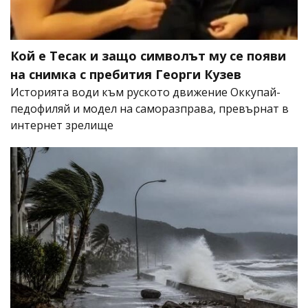
Кой е Тесак и защо символът му се появи
на снимка с пребития Георги Кузев
Историята води към руското движение Оккупай-
педофиляй и модел на саморазправа, превърнат в
интернет зрелище