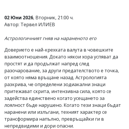
Коментарите
под
статиите
02 Юни 2026
, Вторник, 21:00 ч.
се
Автор: Тервел ИЛИЕВ
въвеждат
от
читателите
Астрологичният гняв на нараненото его
и
редакцията
Доверието е най-крехката валута в човешките
не
взаимоотношения. Докато някои хора успяват да
носи
простят и да продължат напред след
отговорност
за
разочарование, за други предателството е точка,
тях!
от която няма връщане назад. Астрологията
Ако
разкрива, че определени зодиакални знаци
откриете
обиден
притежават скрита, интензивна сила, която се
за
задейства единствено когато усещането за
вас
лоялност бъде нарушено. Когато тези знаци бъдат
коментар,
моля
наранени или излъгани, техният характер се
сигнализирайте
трансформира напълно, превръщайки ги в
ни!
непредвидими и дори опасни.