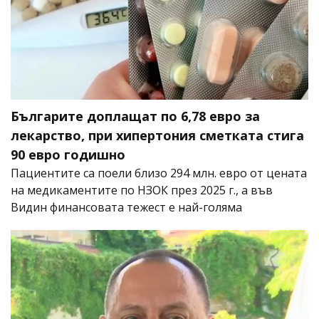
Българите доплащат по 6,78 евро за
лекарство, при хипертония сметката стига
90 евро годишно
Пациентите са поели близо 294 млн. евро от цената
на медикаментите по НЗОК през 2025 г., а във
Видин финансовата тежест е най-голяма