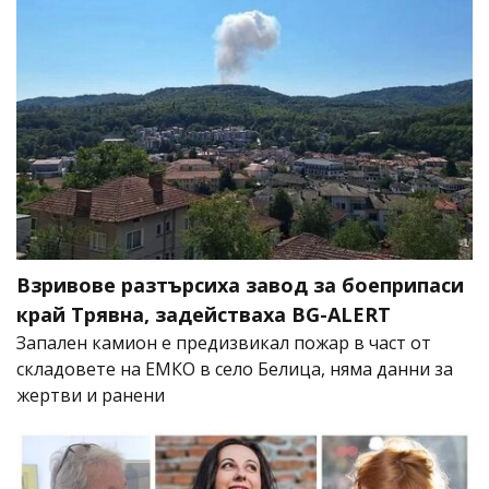
Взривове разтърсиха завод за боеприпаси
край Трявна, задействаха BG-ALERT
Запален камион е предизвикал пожар в част от
складовете на ЕМКО в село Белица, няма данни за
жертви и ранени