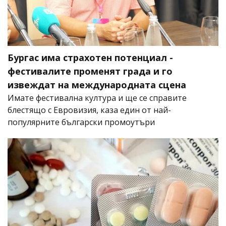
Бургас има страхотен потенциал -
фестивалите променят града и го
извеждат на международната сцена
Имате фестивална култура и ще се справите
блестящо с Евровизия, каза един от най-
популярните български промоутъри