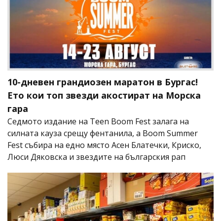
10-дневен грандиозен маратон в Бургас!
Ето кои топ звезди акостират на Морска
гара
Седмото издание на Teen Boom Fest залага на
силната кауза срещу фентанила, а Boom Summer
Fest събира на едно място Асен Блатечки, Криско,
Люси Дяковска и звездите на българския рап