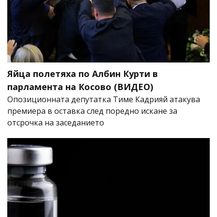
Яйца полетяха по Албин Курти в
парламента на Косово (ВИДЕО)
Опозиционната депутатка Тиме Кадрияй атакува
премиера в оставка след поредно искане за
отсрочка на заседанието