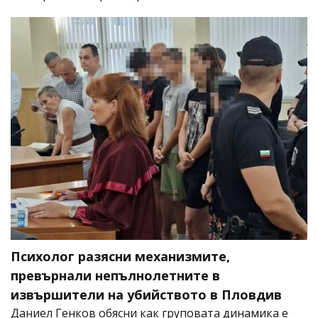
Психолог разясни механизмите,
превърнали непълнолетните в
извършители на убийството в Пловдив
Даниел Генков обясни как груповата динамика е