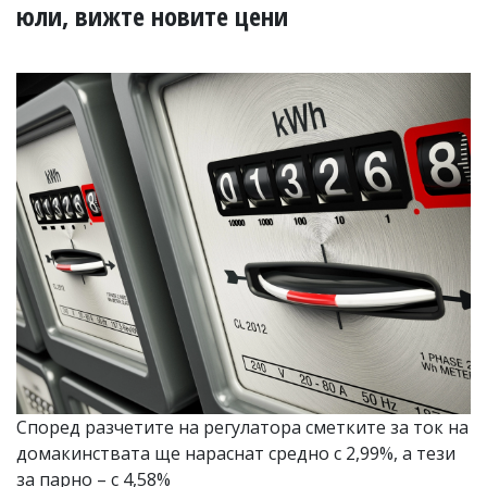
УКРАЙНА
юли, вижте новите цени
СПОРТ
РАЗСЛЕДВАНЕ
БИЗНЕС
ЮГ
Управители:
Веселин
Василев,
email:
v.vasilev@flagman.bg
Катя
Касабова,
еmail:
k.kassabova@flagman.bg
Главен
редактор:
Иван
Според разчетите на регулатора сметките за ток на
Колев,
домакинствата ще нараснат средно с 2,99%, а тези
email:
office@flagman.bg
за парно – с 4,58%