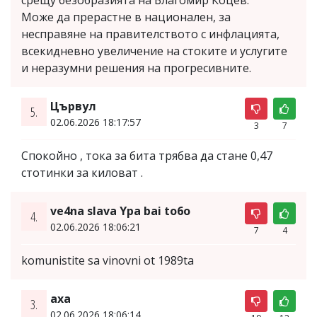
Може да прерастне в национален, за
несправяне на правителството с инфлацията,
всекидневно увеличение на стоките и услугите
и неразумни решения на прогресивните.
Цървул
5.
02.06.2026 18:17:57
3
7
Спокойно , тока за бита трябва да стане 0,47
стотинки за киловат .
ve4na slava Ypa bai to6o
4.
02.06.2026 18:06:21
7
4
komunistite sa vinovni ot 1989ta
аха
3.
02.06.2026 18:06:14