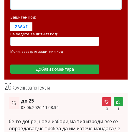
Защитен код:
Въведете защитния код:
Моля, въведете защитния код
26
Коментара по темата
до 25
26.
03.06.2026 11:08:34
0
1
бе то добре ,нови избори,ма тия изроди все се
оправдават,че трябва да им изтече мандата,че