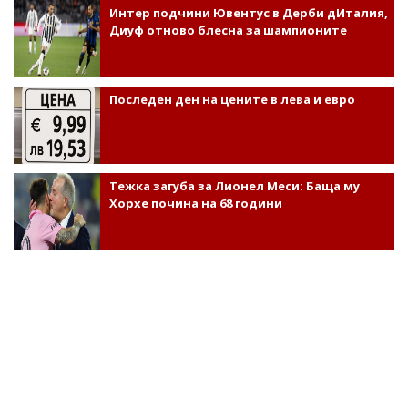
Интер подчини Ювентус в Дерби дИталия,
Диуф отново блесна за шампионите
Последен ден на цените в лева и евро
Тежка загуба за Лионел Меси: Баща му
Хорхе почина на 68 години