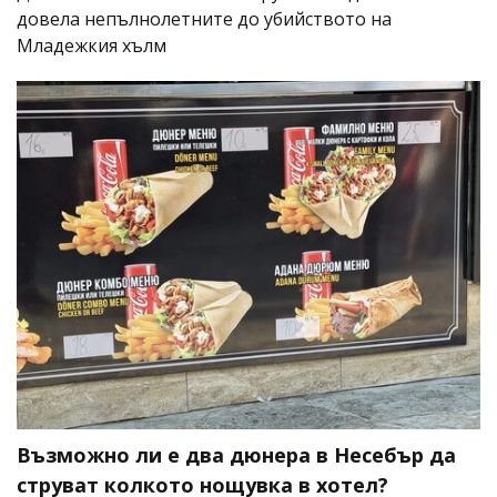
довела непълнолетните до убийството на
Младежкия хълм
Възможно ли е два дюнера в Несебър да
струват колкото нощувка в хотел?