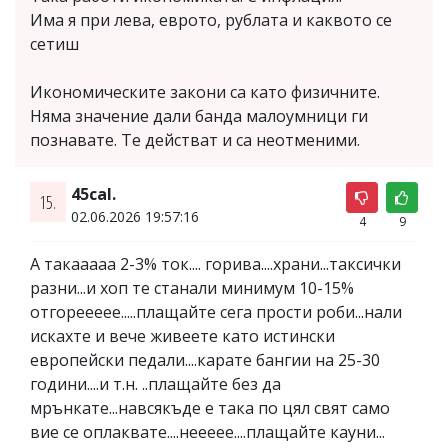
Има я при лева, еврото, рублата и каквото се
сетиш
Икономическите закони са като физичните.
Няма значение дали банда малоумници ги
познавате. Те действат и са неотменими.
45cal.
15.
02.06.2026 19:57:16
4
9
А такааааа 2-3% ток.... горива....храни...таксички
разни...и хоп те станали минимум 10-15%
отгореееее.....плащайте сега прости роби...нали
искахте и вече живеете като истински
европейски педали....карате бангии на 25-30
години....и т.н. ..плащайте без да
мрънкате...навсякъде е така по цял свят само
вие се оплаквате....неееее....плащайте кауни...