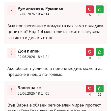
Руминьееее, Руминье
8.
02.06.2026 18:47:14
6
28
Ама прогресивните комунета как само овладяха
цените, а? Над 1,4 млн. телета, които гласуваха
за тях са в див възторг.
Дон пипон
7.
02.06.2026 18:41:24
0
13
Ако обявят публично в повече медии, може и да
прерасне в нещо по-голямо.
Започна се
6.
02.06.2026 18:24:05
4
25
Във Варна е обявен регионален мирен протест
срещу безобразията на Благомир Коцев.