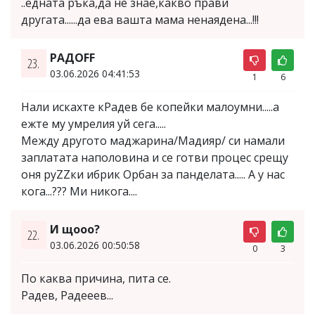
..едната ръка,да не знае,какво прави
другата......да ева вашта мама ненаядена...!!!
РАДOFF
23.
03.06.2026 04:41:53
1
6
Нали искахте кРадев бе копейки малоумни.....а
ежте му умрелия уй сега.....
Между другото маджарина/Мадияр/ си намали
заплатата наполовина и се готви процес срещу
оня руZZки ибрик Орбан за панделата..... А у нас
кога...??? Ми никога....
И щооо?
22.
03.06.2026 00:50:58
0
3
По каква причина, пита се.
Радев, Радееев...