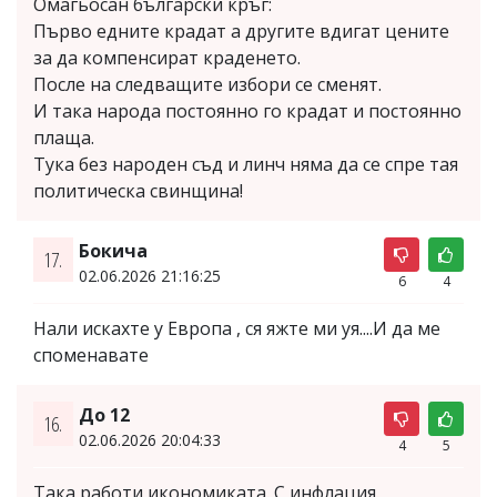
Омагьосан български кръг:
Първо едните крадат а другите вдигат цените
за да компенсират краденето.
После на следващите избори се сменят.
И така народа постоянно го крадат и постоянно
плаща.
Тука без народен съд и линч няма да се спре тая
политическа свинщина!
Бокича
17.
02.06.2026 21:16:25
6
4
Нали искахте у Европа , ся яжте ми уя....И да ме
споменавате
До 12
16.
02.06.2026 20:04:33
4
5
Така работи икономиката. С инфлация.