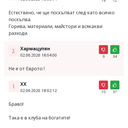
19
12
Естествено, че ще поскъпват след като всичко
поскъпва.
Горива, материали, майстори и всякакви
разходи.
Хармацупян
2.
02.06.2026 18:04:00
9
34
Не е от Еврото !
XX
1.
02.06.2026 18:02:12
10
37
Браво!
Така е в клуба на богатите!