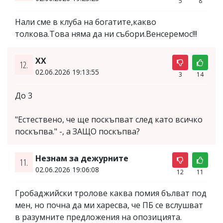
5
8
Haли сме в клуба на богатите,какво
толкова.Това няма да ни събори.Венсеремос!!!
XX
12.
02.06.2026 19:13:55
3
14
До 3
"Естествено, че ще поскъпват след като всичко
поскъпва." -, а ЗАЩО поскъпва?
Незнам за дежурните
11.
02.06.2026 19:06:08
12
11
Гробаджийски тролове каква помия бълват под
мен, но почна да ми харесва, че ПБ се вслушват
в разумните предложения на опозицията.