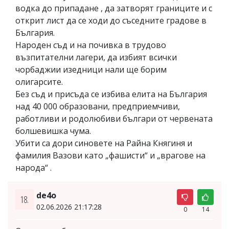
водка до припадане , да затворят границите и с
открит лист да се ходи до съседните градове в
България.
Народен съд и на почивка в трудово
възпитателни лагери, да избият всички
чорбаджии изедници нали ще борим
олигарсите.
Без съд и присъда се избива елита на България
над 40 000 образовани, предприемчиви,
работливи и родолюбиви българи от червената
болшевишка чума.
Убити са дори синовете на Райна Княгиня и
фамилия Вазови като „фашисти“ и „врагове на
народа“ .
de4o
18.
02.06.2026 21:17:28
0
14