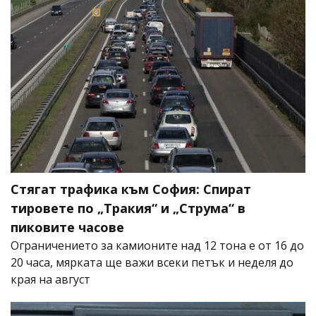
Стягат трафика към София: Спират
тировете по „Тракия“ и „Струма“ в
пиковите часове
Ограничението за камионите над 12 тона е от 16 до
20 часа, мярката ще важи всеки петък и неделя до
края на август