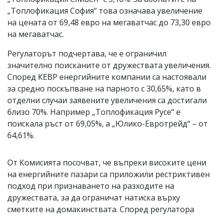
„Топлофикация София“ това означава увеличение
на цената от 69,48 евро на мегаватчас до 73,30 евро
на мегаватчас.
Регулаторът подчертава, че е ограничил
значително поисканите от дружествата увеличения.
Според КЕВР енергийните компании са настоявали
за средно поскъпване на парното с 30,65%, като в
отделни случаи заявените увеличения са достигали
близо 70%. Например „Топлофикация Русе“ е
поискала ръст от 69,05%, а „Юлико-Евротрейд“ – от
64,61%.
От Комисията посочват, че въпреки високите цени
на енергийните пазари са приложили рестриктивен
подход при признаването на разходите на
дружествата, за да ограничат натиска върху
сметките на домакинствата. Според регулатора