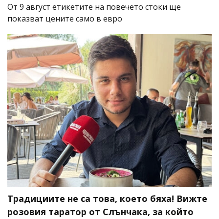
От 9 август етикетите на повечето стоки ще
показват цените само в евро
Традициите не са това, което бяха! Вижте
розовия таратор от Слънчака, за който