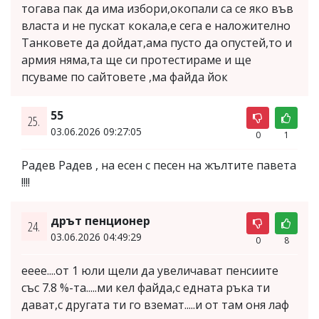
тогава пак да има избори,окопали са се яко във
власта и не пускат кокала,е сега е наложително
Танковете да дойдат,ама пусто да опустей,то и
армия няма,та ще си протестираме и ще
псуваме по сайтовете ,ма файда йок
55
25.
03.06.2026 09:27:05
0
1
Радев Радев , на есен с песен на жълтите павета
!!!!
дрът пенционер
24.
03.06.2026 04:49:29
0
8
ееее....от 1 юли щели да увеличават пенсиите
със 7.8 %-та.....ми кел файда,с едната ръка ти
дават,с другата ти го вземат.....и от там оня лаф