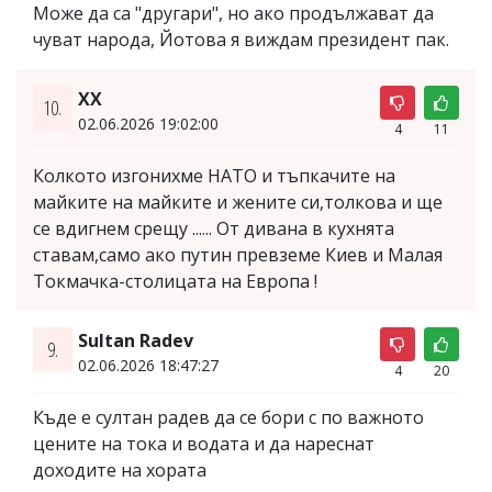
Може да са "другари", но ако продължават да
чуват народа, Йотова я виждам президент пак.
ХХ
10.
02.06.2026 19:02:00
4
11
Колкото изгонихме НАТО и тъпкачите на
майките на майките и жените си,толкова и ще
се вдигнем срещу ...... От дивана в кухнята
ставам,само ако путин превземе Киев и Малая
Токмачка-столицата на Европа !
Sultan Radev
9.
02.06.2026 18:47:27
4
20
Къде е султан радев да се бори с по важното
цените на тока и водата и да нареснат
доходите на хората