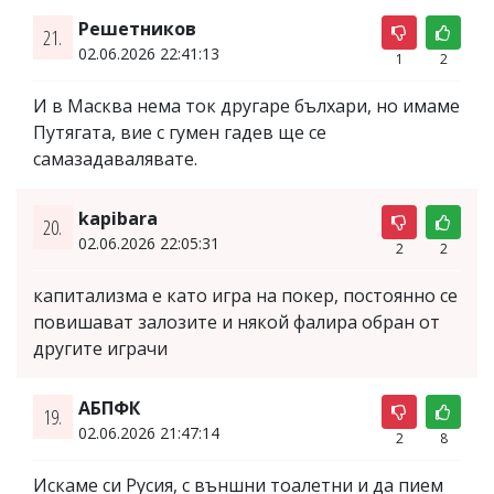
Решетников
21.
02.06.2026 22:41:13
1
2
И в Масква нема ток другаре бълхари, но имаме
Путягата, вие с гумен гадев ще се
самазадавалявате.
kapibara
20.
02.06.2026 22:05:31
2
2
капитализма е като игра на покер, постоянно се
повишават залозите и някой фалира обран от
другите играчи
АБПФК
19.
02.06.2026 21:47:14
2
8
Искаме си Русия, с външни тоалетни и да пием