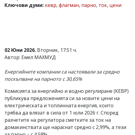
Ключови думи:
кевр
,
флагман
,
парно
,
ток
,
цени
Коментарите
под
статиите
се
въвеждат
от
читателите
и
02 Юни 2026
, Вторник, 17:51 ч.
редакцията
не
Автор: Емел МАХМУД
носи
отговорност
Енергийните компании са настоявали за средно
за
тях!
поскъпване на парното с 30,65%
Ако
откриете
Комисията за енергийно и водно регулиране (КЕВР)
обиден
публикува предложенията си за новите цени на
за
вас
електрическата и топлинната енергия, които
коментар,
трябва да влязат в сила от 1 юли 2026 г. Според
моля
разчетите на регулатора сметките за ток на
сигнализирайте
ни!
домакинствата ще нараснат средно с 2,99%, а тези
за парно – с 4,58%.