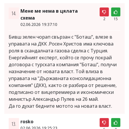
Мене ме нема в цялата
14.
схема
2
15
02.06.2026 19:37:10
Бивш зелен чорап свързан с "Боташ", влезе в
управата на ДКК .Росен Христов има ключова
роля в скандалната газова сделка с Турция.
Енергийният експерт, който се прочу покрай
договора с турската компания "Боташ", получи
назначение от новата власт. Той влиза в
управата на "Държавната консолидационна
компания" (ДКК), както се разбира от решение,
подписано от вицепремиера и икономически
министър Александър Пулев на 26 май.
Да го духат бедните мотото на новата власт.
rosko
13.
02.06.2026 19:25:23