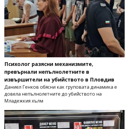
Психолог разясни механизмите,
превърнали непълнолетните в
извършители на убийството в Пловдив
Даниел Генков обясни как груповата динамика е
довела непълнолетните до убийството на
Младежкия хълм