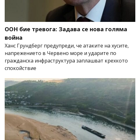
ООН бие тревога: Задава се нова голяма
война
Ханс Грундберг предупреди, че атаките на хусите,
напрежението в Червено море и ударите по
гражданска инфраструктура заплашват крехкото
спокойствие