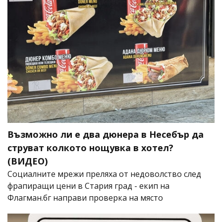
Възможно ли е два дюнера в Несебър да
струват колкото нощувка в хотел?
(ВИДЕО)
Социалните мрежи преляха от недоволство след
фрапиращи цени в Стария град - екип на
Флагман.бг направи проверка на място