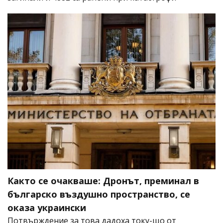
Както се очакваше: Дронът, преминал в
българско въздушно пространство, се
оказа украински
Потвърждение за това дадоха току-що от