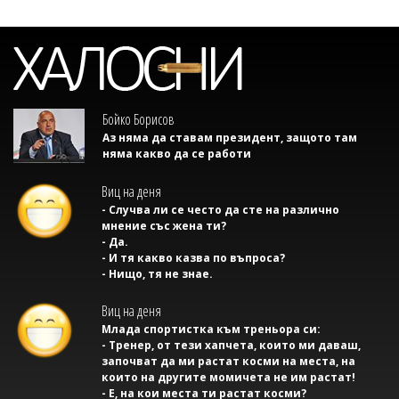
Бойко Борисов
Аз няма да ставам президент, защото там
няма какво да се работи
Виц на деня
- Случва ли се често да сте на различно
мнение със жена ти?
- Да.
- И тя какво казва по въпроса?
- Нищо, тя не знае.
Виц на деня
Млада спортистка към треньора си:
- Тренер, от тези хапчета, които ми даваш,
започват да ми растат косми на места, на
които на другите момичета не им растат!
- Е, на кои места ти растат косми?