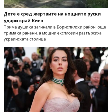
Дете е сред жертвите на нощните руски
удари край Киев
Трима души са загинали в Бориспилски район, още
трима са ранени, а мощни експлозии разтърсиха
украинската столица