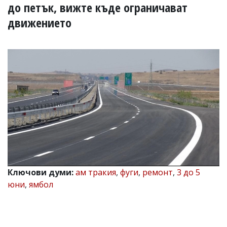
УКРАЙНА
до петък, вижте къде ограничават
СПОРТ
движението
РАЗСЛЕДВАНЕ
БИЗНЕС
ЮГ
Управители:
Веселин
Василев,
email:
v.vasilev@flagman.bg
Катя
Касабова,
еmail:
k.kassabova@flagman.bg
Ключови думи:
ам тракия
,
фуги
,
ремонт
,
3 до 5
Главен
редактор:
юни
,
ямбол
Иван
Колев,
email:
office@flagman.bg