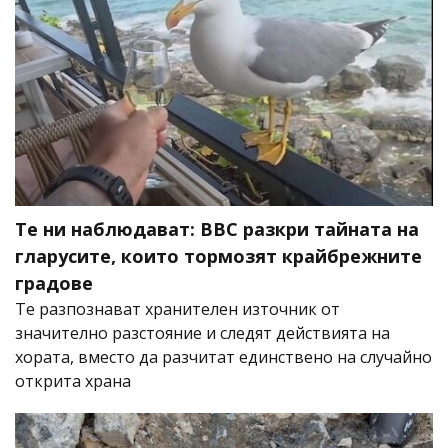
Те ни наблюдават: BBC разкри тайната на
гларусите, които тормозят крайбрежните
градове
Те разпознават хранителен източник от
значително разстояние и следят действията на
хората, вместо да разчитат единствено на случайно
открита храна