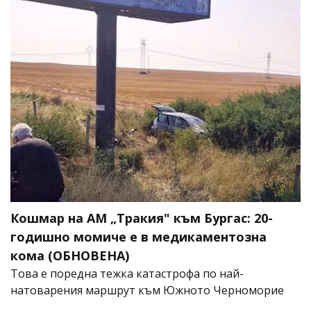
Кошмар на АМ „Тракия" към Бургас: 20-
годишно момиче е в медикаментозна
кома (ОБНОВЕНА)
Това е поредна тежка катастрофа по най-
натоварения маршрут към Южното Черноморие