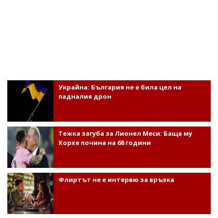
Украйна: България не е била цел на
падналия дрон
Тежка загуба за Лионел Меси: Баща му
Хорхе почина на 68 години
Флиртът не е интервю за връзка