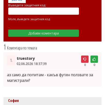
Въведете защитния код:
Моля, въведете защитния код
1
Коментара по темата
truestory
1.
02.06.2026 18:37:39
0
0
аз само да попитам - какъв фугин ползвате за
магистрали?
София