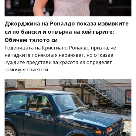
Джорджина на Роналдо показа извивките
си по бански и отвърна на хейтърите:
Обичам тялото си
Годеницата на Кристиано Роналдо призна, че
нападките понякога я нараняват, но отказва
чуждите представи за красота да определят
самочувствието ѝ