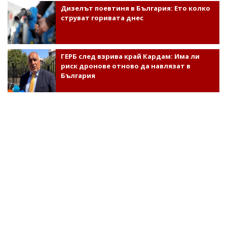
Дизелът поевтиня в България: Ето колко
струват горивата днес
ГЕРБ след взрива край Кардам: Има ли
риск дронове отново да навлязат в
България