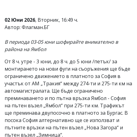
Коментарите
под
статиите
02 Юни 2026
, Вторник, 16:49 ч.
се
Автор: Флагман.БГ
въвеждат
от
читателите
В периода 03-05 юни шофирайте внимателно в
и
района на Ямбол
редакцията
не
От 8 ч. утре - 3 юни, до 8 ч. до 5 юни /петък/ за
носи
отговорност
монтирането на нови фуги на съоръжения ще бъде
за
ограничено движението в платното за София в
тях!
участък от АМ „Тракия“ между 274-ти и 275-ти км на
Ако
откриете
автомагистралата. Ще бъде ограничено
обиден
преминаването и по пътна връзка Ямбол - София
за
на пътен възел „Ямбол“ при 275-ти км. Трафикът
вас
коментар,
ще преминава двупосочно в платното за Бургас. В
моля
посока София алтернативно ще се използват и
сигнализирайте
пътните връзки на пътен възел „Нова Загора“ и
ни!
пътен възел „Зимница“.