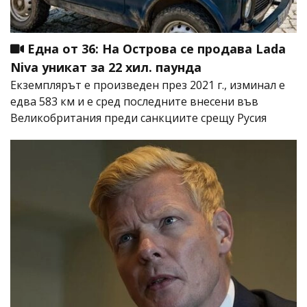
Една от 36: На Острова се продава Lada
Niva уникат за 22 хил. паунда
Екземплярът е произведен през 2021 г., изминал е
едва 583 км и е сред последните внесени във
Великобритания преди санкциите срещу Русия