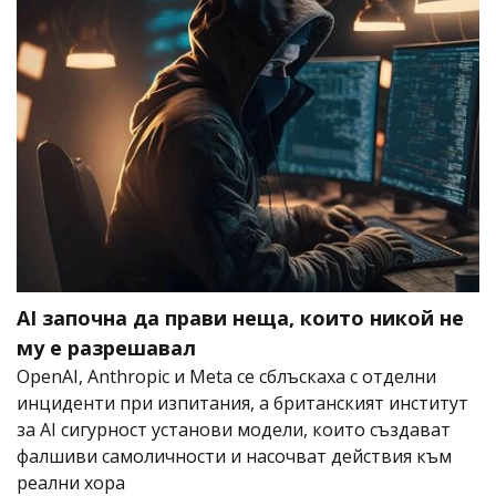
AI започна да прави неща, които никой не
му е разрешавал
OpenAI, Anthropic и Meta се сблъскаха с отделни
инциденти при изпитания, а британският институт
за AI сигурност установи модели, които създават
фалшиви самоличности и насочват действия към
реални хора