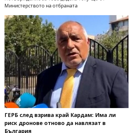
Министерството на отбраната
ГЕРБ след взрива край Кардам: Има ли
риск дронове отново да навлязат в
България