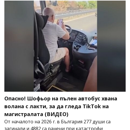
Опасно! Шофьор на пълен автобус хвана
волана с лакти, за да гледа TikTok на
магистралата (ВИДЕО)
От началото на 2026 г. в България 277 души са
загинали и 4882 са ранени при катастрофи