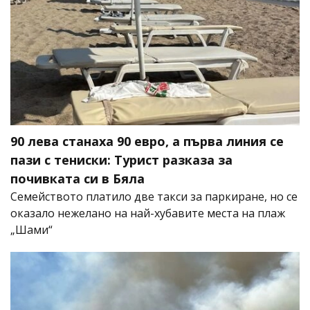
90 лева станаха 90 евро, а първа линия се
пази с тениски: Турист разказа за
почивката си в Бяла
Семейството платило две такси за паркиране, но се
оказало нежелано на най-хубавите места на плаж
„Шами“