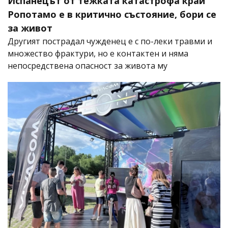
Испанецът от тежката катастрофа край
Ропотамо е в критично състояние, бори се
за живот
Другият пострадал чужденец е с по-леки травми и
множество фрактури, но е контактен и няма
непосредствена опасност за живота му