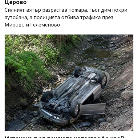
Церово
Силният вятър разраства пожара, гъст дим покри
аутобана, а полицията отбива трафика през
Мирово и Гелеменово