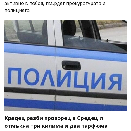
активно в побоя, твърдят прокуратурата и
полицията
Крадец разби прозорец в Средец и
отмъкна три килима и два парфюма