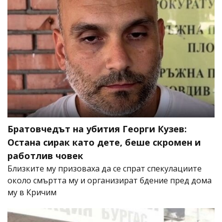
Братовчедът на убития Георги Кузев:
Остана сирак като дете, беше скромен и
работлив човек
Близките му призоваха да се спрат спекулациите
около смъртта му и организират бдение пред дома
му в Кричим