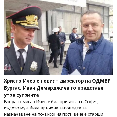
Христо Ичев е новият директор на ОДМВР-
Бургас, Иван Демерджиев го представя
утре сутринта
Вчера комисар Ичев е бил привикан в София,
където му е била връчена заповедта за
назначаване на по-високия пост, вече е старши