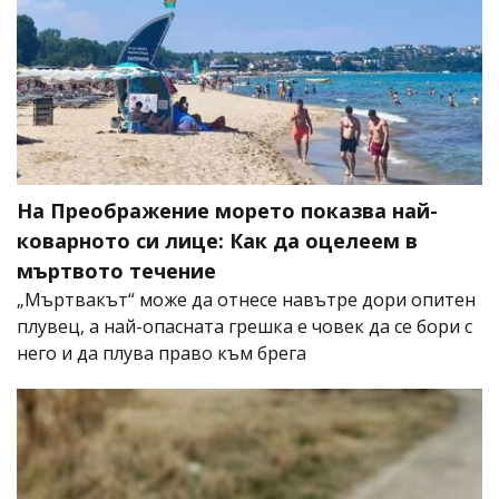
На Преображение морето показва най-
коварното си лице: Как да оцелеем в
мъртвото течение
„Мъртвакът“ може да отнесе навътре дори опитен
плувец, а най-опасната грешка е човек да се бори с
него и да плува право към брега