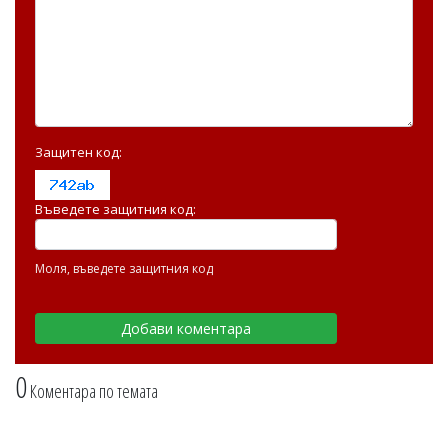
Защитен код:
Въведете защитния код:
Моля, въведете защитния код
0
Коментара по темата