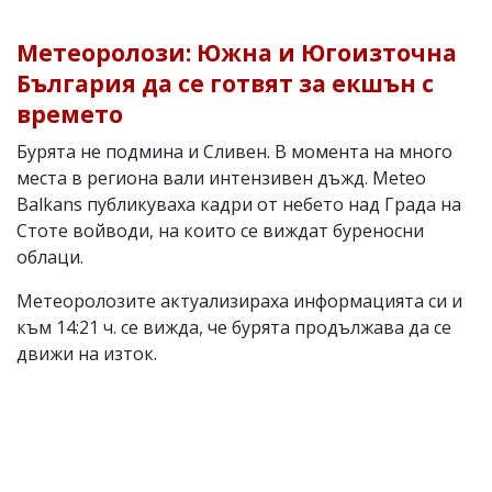
Метеоролози: Южна и Югоизточна
България да се готвят за екшън с
времето
Бурята не подмина и Сливен. В момента на много
места в региона вали интензивен дъжд. Meteo
Balkans публикуваха кадри от небето над Града на
Стоте войводи, на които се виждат буреносни
облаци.
Метеоролозите актуализираха информацията си и
към 14:21 ч. се вижда, че бурята продължава да се
движи на изток.