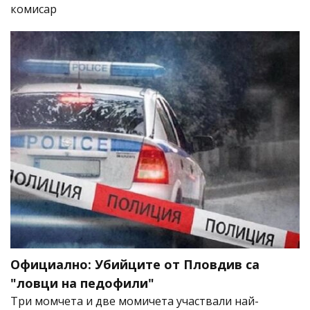
комисар
Официално: Убийците от Пловдив са
"ловци на педофили"
Три момчета и две момичета участвали най-