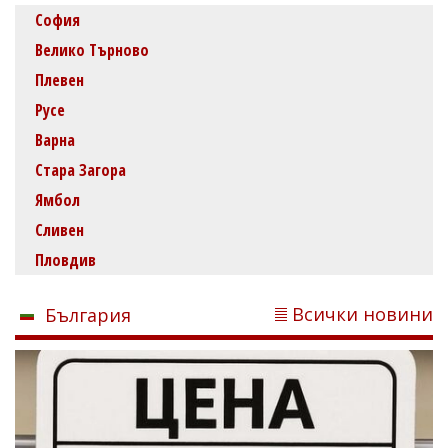
София
Велико Търново
Плевен
Русе
Варна
Стара Загора
Ямбол
Сливен
Пловдив
Всички новини
България