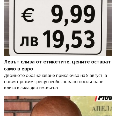
Левът слиза от етикетите, цените остават
само в евро
Двойното обозначаване приключва на 8 август, а
новият режим срещу необосновано поскъпване
влиза в сила ден по-късно