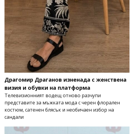
Драгомир Драганов изненада с женствена
визия и обувки на платформа
Телевизионният водещ отново разчупи
представите за мъжката мода с черен флорален
костюм, сатенен блясък и необичаен избор на
сандали