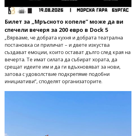
Билет за „Мръсното копеле“ може да ви
спечели вечеря за 200 евро в Dock 5
„Вярваме, че добрата кухня и добрата театрална
постановка си приличат – и двете изкуства
създават емоции, които остават дълго след края на
вечерта. Те имат силата да събират хората, да
срещат идеите им и да ги вдъхновяват за нови,
затова с удоволствие подкрепяме подобни
инициативи“, споделят организаторите.