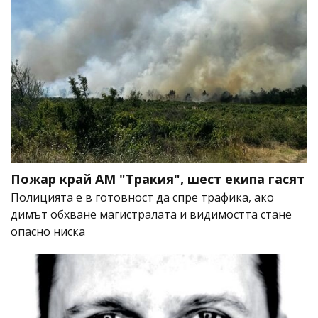
Пожар край АМ "Тракия", шест екипа гасят
Полицията е в готовност да спре трафика, ако
димът обхване магистралата и видимостта стане
опасно ниска