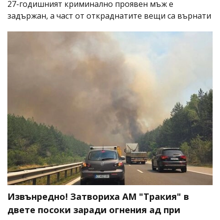
27-годишният криминално проявен мъж е
задържан, а част от откраднатите вещи са върнати
Извънредно! Затвориха АМ "Тракия" в
двете посоки заради огнения ад при