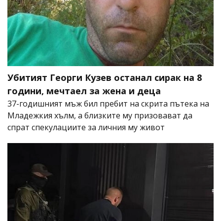
Убитият Георги Кузев останал сирак на 8
години, мечтаел за жена и деца
37-годишният мъж бил пребит на скрита пътека на
Младежкия хълм, а близките му призовават да
спрат спекулациите за личния му живот