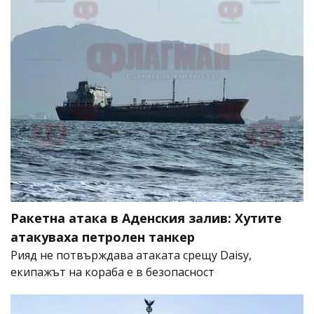
Ракетна атака в Аденския залив: Хутите
атакуваха петролен танкер
Рияд не потвърждава атаката срещу Daisy,
екипажът на кораба е в безопасност