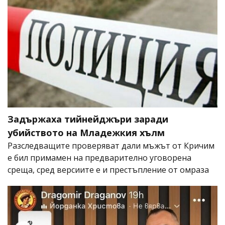
Задържаха тийнейджъри заради
убийството на Младежкия хълм
Разследващите проверяват дали мъжът от Кричим
е бил примамен на предварително уговорена
среща, сред версиите е и престъпление от омраза