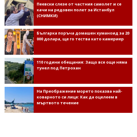
Пеевски слезе от частния самолет и се
качи на редовен полет за Истанбул
(СНИМКИ)
Българка поръча домашен хуманоид за 20
000 долара, ще го тества като камериер
110 години обещания: Защо все още няма
тунел под Петрохан
На Преображение морето показва най-
коварното си лице: Как да оцелеем в
мъртвото течение