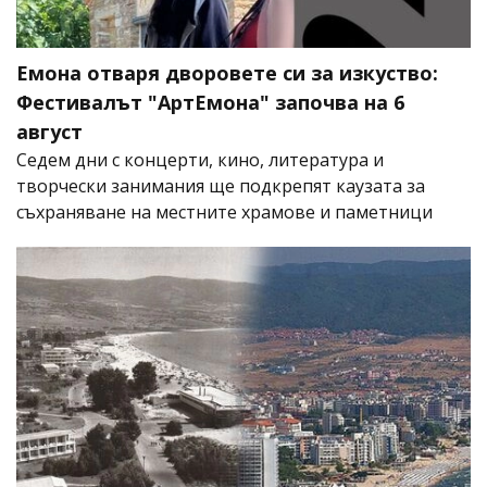
Емона отваря дворовете си за изкуство:
Фестивалът "АртЕмона" започва на 6
август
Седем дни с концерти, кино, литература и
творчески занимания ще подкрепят каузата за
съхраняване на местните храмове и паметници