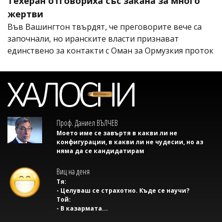
Техеран отговориха със закана за много
жертви
Във Вашингтон твърдят, че преговорите вече са
започнали, но иранските власти признават
единствено за контакти с Оман за Ормузкия проток
Проф. Даниел ВЪЛЧЕВ
Моето име се завъртя в какви ли не
конфигурации, в какви ли не чудесии, но аз
няма да се кандидатирам
Виц на деня
Тя:
- Целуваш се страхотно. Къде се научи?
Той:
- В казармата...