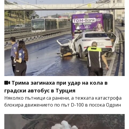
Трима загинаха при удар на кола в
градски автобус в Турция
Няколко пътници са ранени, а тежката катастрофа
блокира движението по път D-100 в посока Одрин