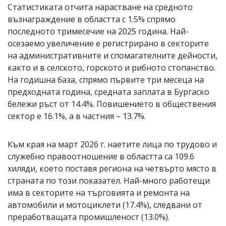
Статистиката отчита нарастване на средното
възнаграждение в областта с 1.5% спрямо
последното тримесечие на 2025 година. Най-
осезаемо увеличение е регистрирано в секторите
на административните и спомагателните дейности,
както и в селското, горското и рибното стопанство.
На годишна база, спрямо първите три месеца на
предходната година, средната заплата в Бургаско
бележи ръст от 14.4%. Повишението в обществения
сектор е 16.1%, а в частния – 13.7%.
Към края на март 2026 г. наетите лица по трудово и
служебно правоотношение в областта са 109.6
хиляди, което поставя региона на четвърто място в
страната по този показател. Най-много работещи
има в секторите на търговията и ремонта на
автомобили и мотоциклети (17.4%), следвани от
преработващата промишленост (13.0%).