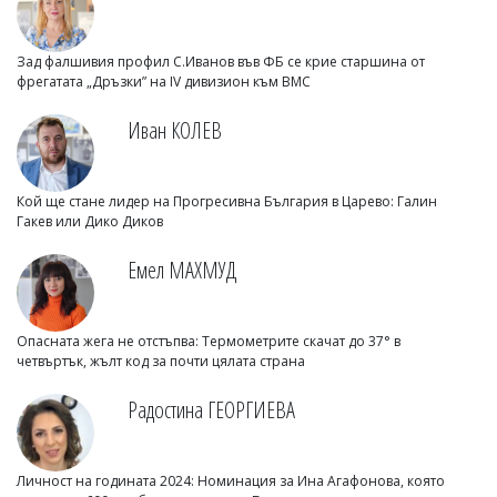
Зад фалшивия профил С.Иванов във ФБ се крие старшина от
фрегатата „Дръзки” на IV дивизион към ВМС
Иван КОЛЕВ
Кой ще стане лидер на Прогресивна България в Царево: Галин
Гакев или Дико Диков
Емел МАХМУД
Опасната жега не отстъпва: Термометрите скачат до 37° в
четвъртък, жълт код за почти цялата страна
Радостина ГЕОРГИЕВА
Личност на годината 2024: Номинация за Ина Агафонова, която