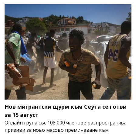
Нов мигрантски щурм към Сеута се готви
за 15 август
Онлайн група със 108 000 членове разпространява
призиви за ново масово преминаване към