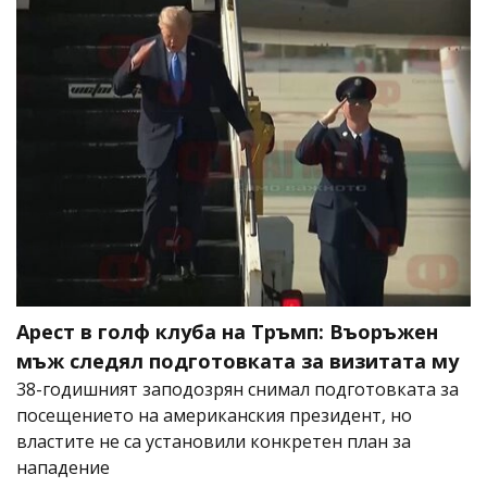
Арест в голф клуба на Тръмп: Въоръжен
мъж следял подготовката за визитата му
38-годишният заподозрян снимал подготовката за
посещението на американския президент, но
властите не са установили конкретен план за
нападение