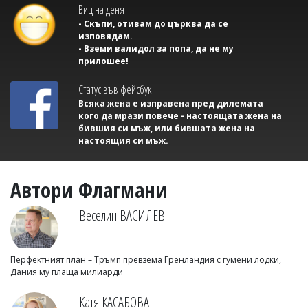
Виц на деня
- Скъпи, отивам до църква да се
изповядам.
- Вземи валидол за попа, да не му
прилошее!
Статус във фейсбук
Всяка жена е изправена пред дилемата
кого да мрази повече - настоящата жена на
бившия си мъж, или бившата жена на
настоящия си мъж.
Автори Флагмани
Веселин ВАСИЛЕВ
Перфектният план – Тръмп превзема Гренландия с гумени лодки,
Дания му плаща милиарди
Катя КАСАБОВА