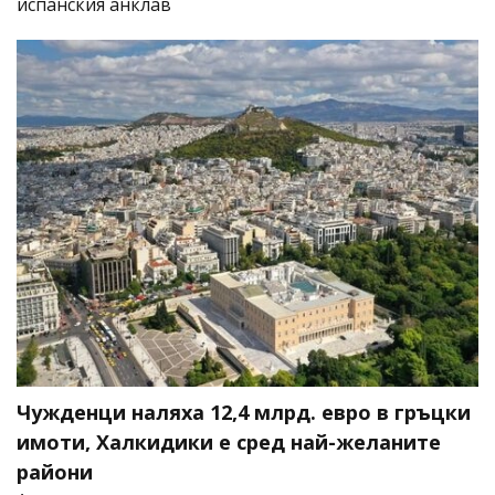
испанския анклав
Чужденци наляха 12,4 млрд. евро в гръцки
имоти, Халкидики е сред най-желаните
райони