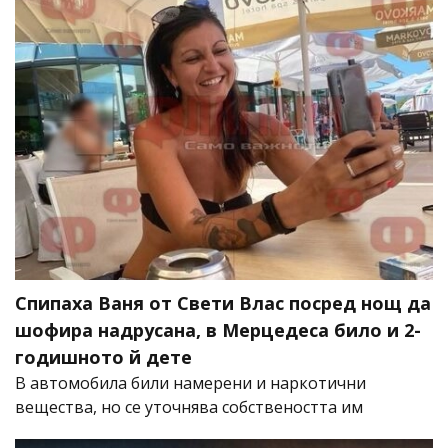
Спипаха Ваня от Свети Влас посред нощ да
шофира надрусана, в Мерцедеса било и 2-
годишното й дете
В автомобила били намерени и наркотични
вещества, но се уточнява собствеността им