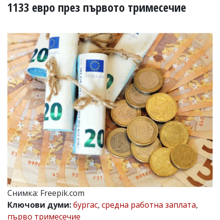
УКРАЙНА
1133 евро през първото тримесечие
СПОРТ
РАЗСЛЕДВАНЕ
БИЗНЕС
ЮГ
Управители:
Веселин
Василев,
email:
v.vasilev@flagman.bg
Катя
Касабова,
еmail:
k.kassabova@flagman.bg
Главен
редактор:
Иван
Снимка: Freepik.com
Колев,
Ключови думи:
бургас
,
средна работна заплата
,
email:
office@flagman.bg
първо тримесечие