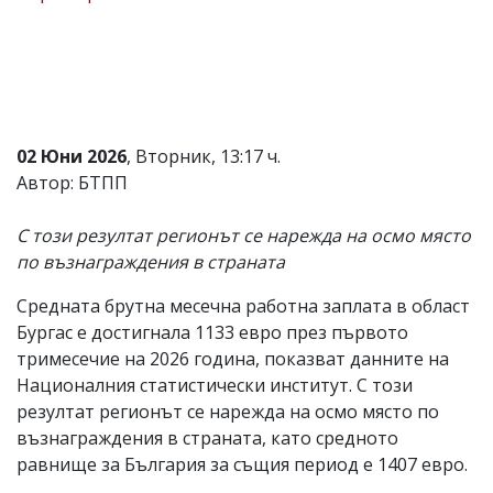
Коментарите
под
статиите
се
въвеждат
от
читателите
02 Юни 2026
, Вторник, 13:17 ч.
и
Автор: БТПП
редакцията
не
носи
С този резултат регионът се нарежда на осмо място
отговорност
по възнаграждения в страната
за
тях!
Ако
Средната брутна месечна работна заплата в област
откриете
Бургас е достигнала 1133 евро през първото
обиден
тримесечие на 2026 година, показват данните на
за
вас
Националния статистически институт. С този
коментар,
резултат регионът се нарежда на осмо място по
моля
възнаграждения в страната, като средното
сигнализирайте
ни!
равнище за България за същия период е 1407 евро.