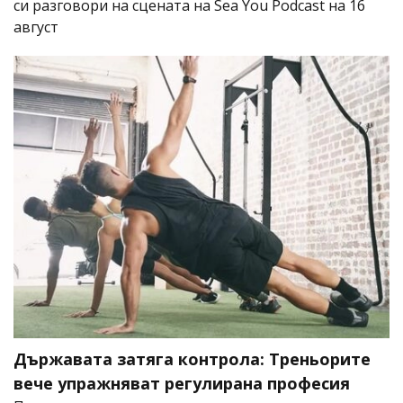
си разговори на сцената на Sea You Podcast на 16
август
Държавата затяга контрола: Треньорите
вече упражняват регулирана професия