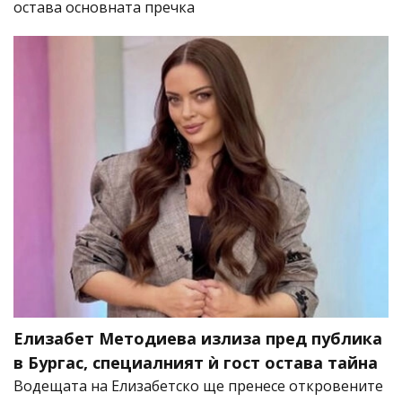
остава основната пречка
Елизабет Методиева излиза пред публика
в Бургас, специалният ѝ гост остава тайна
Водещата на Елизабетско ще пренесе откровените