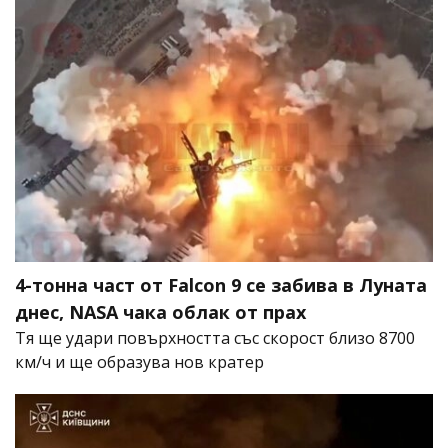
4-тонна част от Falcon 9 се забива в Луната
днес, NASA чака облак от прах
Тя ще удари повърхността със скорост близо 8700
км/ч и ще образува нов кратер