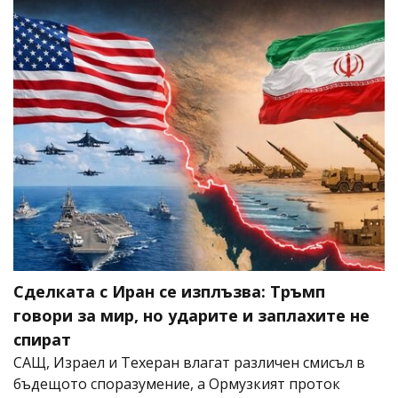
Сделката с Иран се изплъзва: Тръмп
говори за мир, но ударите и заплахите не
спират
САЩ, Израел и Техеран влагат различен смисъл в
бъдещото споразумение, а Ормузкият проток