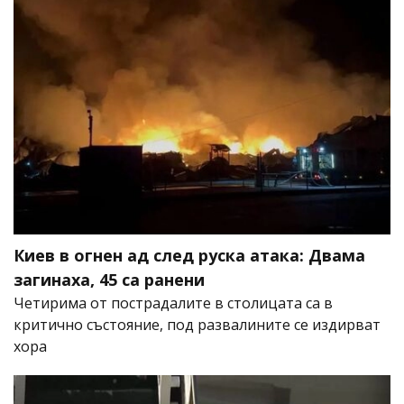
Киев в огнен ад след руска атака: Двама
загинаха, 45 са ранени
Четирима от пострадалите в столицата са в
критично състояние, под развалините се издирват
хора