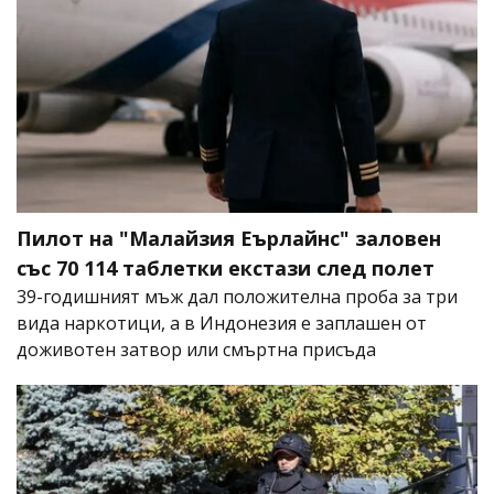
Пилот на "Малайзия Еърлайнс" заловен
със 70 114 таблетки екстази след полет
39-годишният мъж дал положителна проба за три
вида наркотици, а в Индонезия е заплашен от
доживотен затвор или смъртна присъда