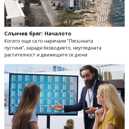
Слънчев бряг: Началото
Когато още са го наричали "Пясъчната
пустиня", заради безводието, неугледната
растителност и движещите се дюни