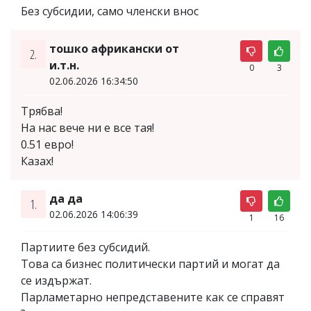
Без субсидии, само членски внос
тошко африкански от
2.
и.т.н.
0
3
02.06.2026 16:34:50
Трябва!
На нас вече ни е все тая!
0.51 евро!
Казах!
да да
1.
02.06.2026 14:06:39
1
16
Партиите без субсидий.
Това са бизнес политически партий и могат да
се издържат.
Парламетарно непредставените как се справят