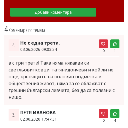
4
Коментара по темата
Не с една трета,
4.
03.06.2026 09:03:34
0
1
а с три трети! Така няма някакви си
светльовитковци, татянидончеви и кой ли не
още, крепящи се на половин подметка в
обществения живот, няма за се облажват с
грешни български левчета, без да са полезни с
нищо.
ПЕТЯ ИВАНОВА
3.
02.06.2026 17:47:31
0
4