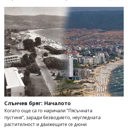
Слънчев бряг: Началото
Когато още са го наричали "Пясъчната
пустиня", заради безводието, неугледната
растителност и движещите се дюни