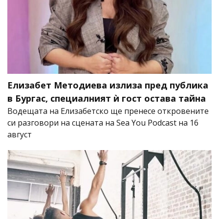
Елизабет Методиева излиза пред публика
в Бургас, специалният ѝ гост остава тайна
Водещата на Елизабетско ще пренесе откровените
си разговори на сцената на Sea You Podcast на 16
август