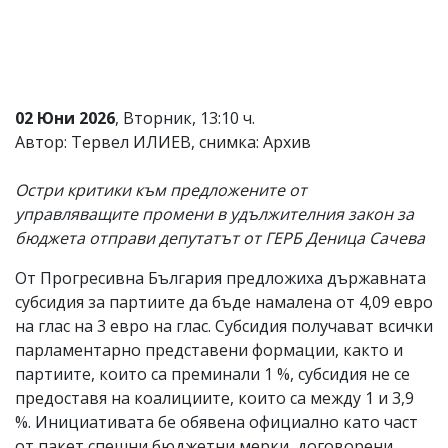
Коментарите
под
статиите
се
въвеждат
от
02 Юни 2026
, Вторник, 13:10 ч.
читателите
Автор: Тервел ИЛИЕВ, снимка: Архив
и
редакцията
не
Остри критики към предложените от
носи
управляващите промени в удължителния закон за
отговорност
бюджета отправи депутатът от ГЕРБ Деница Сачева
за
тях!
Ако
От Прогресивна България предложиха държавната
откриете
субсидия за партиите да бъде намалена от 4,09 евро
обиден
на глас на 3 евро на глас. Субсидия получават всички
за
вас
парламентарно представени формации, както и
коментар,
партиите, които са преминали 1 %, субсидия не се
моля
предоставя на коалициите, които са между 1 и 3,9
сигнализирайте
ни!
%. Инициативата бе обявена официално като част
от пакет спешни бюджетни мерки, договорени