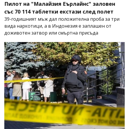
Пилот на "Малайзия Еърлайнс" заловен
със 70 114 таблетки екстази след полет
39-годишният мъж дал положителна проба за три
вида наркотици, а в Индонезия е заплашен от
доживотен затвор или смъртна присъда