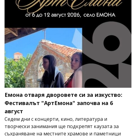
Емона отваря дворовете си за изкуство:
Фестивалът "АртЕмона" започва на 6
август
Седем дни с концерти, кино, литература и
творчески занимания ще подкрепят каузата за
съхраняване на местните храмове и паметници