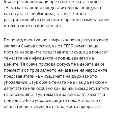
бъдат рефинансирани през съответната година.
„Няма как народни представители да определят
какъв дълг е необходим“, заяви Петкова,
разкритикувайки сериозните правни разминавания
в текстовете на вносителите.
По повод евентуално замразяване на депутатските
заплати Сачева посочи, че от ГЕРБ нямат нищо
против народните представители също да понесат
тежестта на инфлацията и повишаването на
цените. Тя обаче призова фокусът на дебата да се
премести от тривиалното наказване на народните
представители към същината на държавното
управление. „Тук обаче темата не е как да накажем
депутатите или особено как да накажем депутатите
на опозицията. Тук темата е за смисъла“, каза тя и
призова: „Нека управляващите покажат какъв е
общественият смисъл от това, което предлагат“.