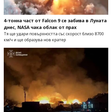
4-тонна част от Falcon 9 се забива в Луната
днес, NASA чака облак от прах
Тя ще удари повърхността със скорост близо 8700
км/ч и ще образува нов кратер