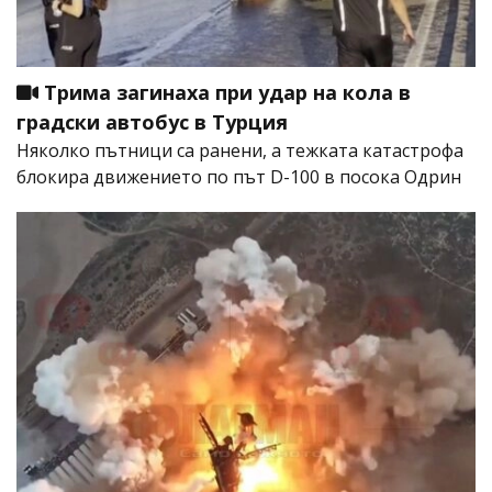
Трима загинаха при удар на кола в
градски автобус в Турция
Няколко пътници са ранени, а тежката катастрофа
блокира движението по път D-100 в посока Одрин