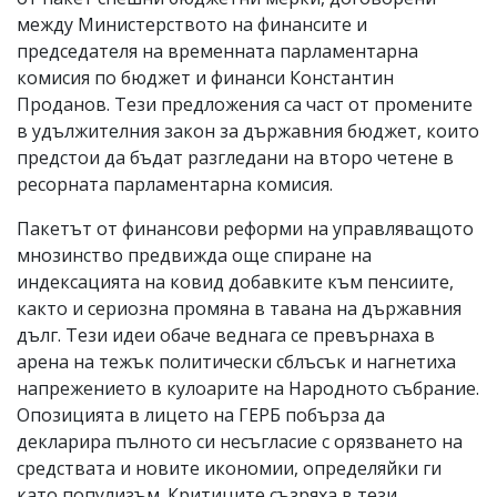
между Министерството на финансите и
председателя на временната парламентарна
комисия по бюджет и финанси Константин
Проданов. Тези предложения са част от промените
в удължителния закон за държавния бюджет, които
предстои да бъдат разгледани на второ четене в
ресорната парламентарна комисия.
Пакетът от финансови реформи на управляващото
мнозинство предвижда още спиране на
индексацията на ковид добавките към пенсиите,
както и сериозна промяна в тавана на държавния
дълг. Тези идеи обаче веднага се превърнаха в
арена на тежък политически сблъсък и нагнетиха
напрежението в кулоарите на Народното събрание.
Опозицията в лицето на ГЕРБ побърза да
декларира пълното си несъгласие с орязването на
средствата и новите икономии, определяйки ги
като популизъм. Критиците съзряха в тези