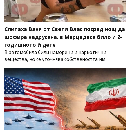
Спипаха Ваня от Свети Влас посред нощ да
шофира надрусана, в Мерцедеса било и 2-
годишното й дете
В автомобила били намерени и наркотични
вещества, но се уточнява собствеността им