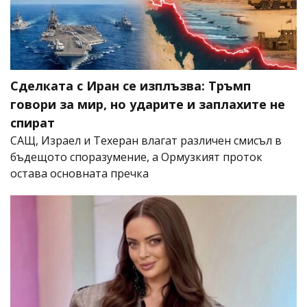
Сделката с Иран се изплъзва: Тръмп
говори за мир, но ударите и заплахите не
спират
САЩ, Израел и Техеран влагат различен смисъл в
бъдещото споразумение, а Ормузкият проток
остава основната пречка