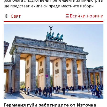
разполага с подготвени претенденти за министри и
ще представи екипа си преди местните избори
Всички новини
Свят
Германия губи работниците от Източна