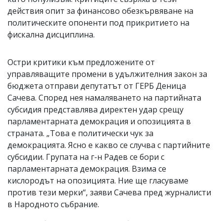
действия опит за финансово обезкървяване на
политическите опоненти под прикритието на
фискална дисциплина.
Остри критики към предложените от
управляващите промени в удължителния закон за
бюджета отправи депутатът от ГЕРБ Деница
Сачева. Според нея намаляването на партийната
субсидия представлява директен удар срещу
парламентарната демокрация и опозицията в
страната. „Това е политически чук за
демокрацията. Ясно е какво се случва с партийните
субсидии. Групата на г-н Радев се бори с
парламентарната демокрация. Взима се
кислородът на опозицията. Ние ще гласуваме
против тези мерки“, заяви Сачева пред журналисти
в Народното събрание.