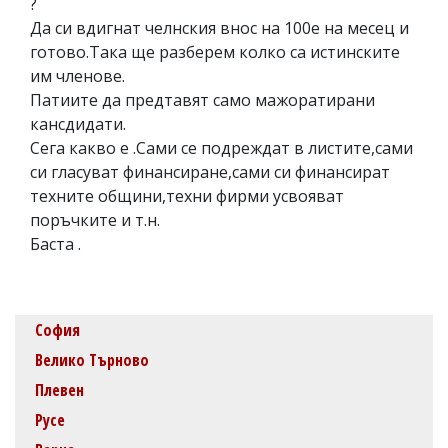
?
Да си вдигнат челнския внос на 100е на месец и
готово.Така ще разберем колко са истинските
им членове.
Патиите да предтавят само мажоратирани
кансдидати.
Сега какво е .Сами се подреждат в листите,сами
си гласуват финансиране,сами си финансират
техните общини,техни фирми усвояват
поръчките и т.н.
Баста .
София
Велико Търново
Плевен
Русе