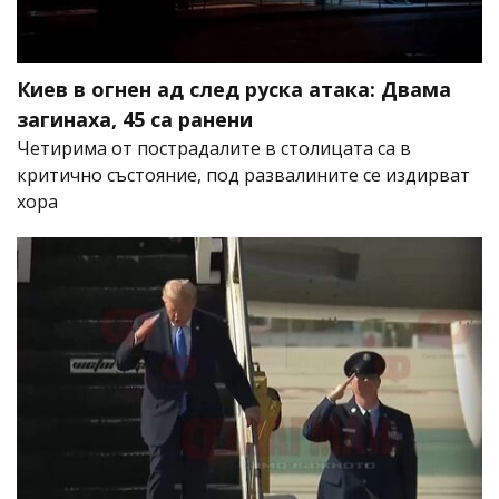
Киев в огнен ад след руска атака: Двама
загинаха, 45 са ранени
Четирима от пострадалите в столицата са в
критично състояние, под развалините се издирват
хора