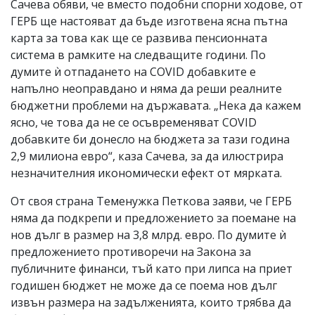
Сачева обяви, че вместо подобни спорни ходове, от
ГЕРБ ще настояват да бъде изготвена ясна пътна
карта за това как ще се развива пенсионната
система в рамките на следващите години. По
думите ѝ отпадането на COVID добавките е
напълно неоправдано и няма да реши реалните
бюджетни проблеми на държавата. „Нека да кажем
ясно, че това да не се осъвременяват COVID
добавките би донесло на бюджета за тази година
2,9 милиона евро“, каза Сачева, за да илюстрира
незначителния икономически ефект от мярката.
От своя страна Теменужка Петкова заяви, че ГЕРБ
няма да подкрепи и предложението за поемане на
нов дълг в размер на 3,8 млрд. евро. По думите ѝ
предложението противоречи на Закона за
публичните финанси, тъй като при липса на приет
годишен бюджет не може да се поема нов дълг
извън размера на задълженията, които трябва да