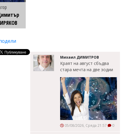
втор
Димитър
КИРЯКОВ
подели
Михаил ДИМИТРОВ
Краят на август сбъдва
стара мечта на две зодии
05/08/2026, Сряда 21:57
0