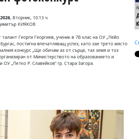
А
2026
, Вторник, 10:13 ч.
Димитър КИЯКОВ
 талант Георги Георгиев, ученик в 7В клас на ОУ „Пейо
С
 Бургас, постигна впечатляващ успех, като зае трето място
налния конкурс „Ще обичам аз от сърце, таз земя и тоз
 организиран от Министерството на образованието и
и ОУ „Петко Р. Славейков“ гр. Стара Загора.