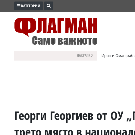
КАТЕГОРИИ
ПРОМО
ЗОНА
ИЗБОРИ
2026
ПРАКТИЧНО
НАКРАТКО
Иран и Оман рабо
КУЛТУРА
ЗДРАВЕ
ПОЛИТИКА
ОБЩИНИ
ОБЩЕСТВО
ЛАЙФСТАЙЛ
Георги Георгиев от ОУ „
ВОЙНАТА
трето място в национал
В