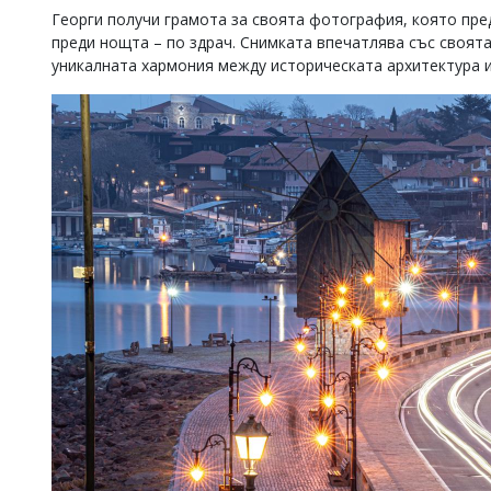
Георги получи грамота за своята фотография, която пре
преди нощта – по здрач. Снимката впечатлява със своят
уникалната хармония между историческата архитектура и