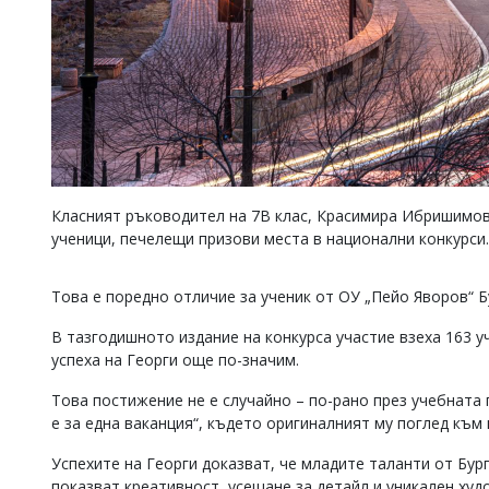
Класният ръководител на 7В клас, Красимира Ибришимова
ученици, печелещи призови места в национални конкурси.
Това е поредно отличие за ученик от ОУ „Пейо Яворов“ 
В тазгодишното издание на конкурса участие взеха 163 
успеха на Георги още по-значим.
Това постижение не е случайно – по-рано през учебната
е за една ваканция“, където оригиналният му поглед към
Успехите на Георги доказват, че младите таланти от Бург
показват креативност, усещане за детайл и уникален худ