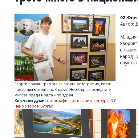
УКРАЙНА
СПОРТ
02 Юни 
РАЗСЛЕДВАНЕ
Автор: 
БИЗНЕС
Младият
ЮГ
Яворов“
в нацио
Управители:
народ“,
Веселин
науката 
Василев,
email:
v.vasilev@flagman.bg
Катя
Георги получи грамота за своята фотография, която
Касабова,
представя магията на Стария Несебър в последните
еmail:
k.kassabova@flagman.bg
мигове преди нощта – по здрач
Ключови думи:
фотография
,
фотогафия
,
конкурс
,
ОУ
Главен
Пейо Яворов
,
Бургас
редактор:
Иван
Колев,
email:
office@flagman.bg