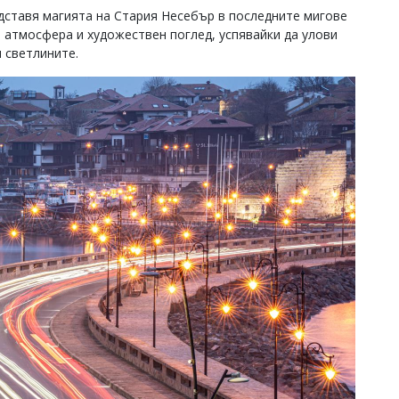
дставя магията на Стария Несебър в последните мигове
а атмосфера и художествен поглед, успявайки да улови
 светлините.