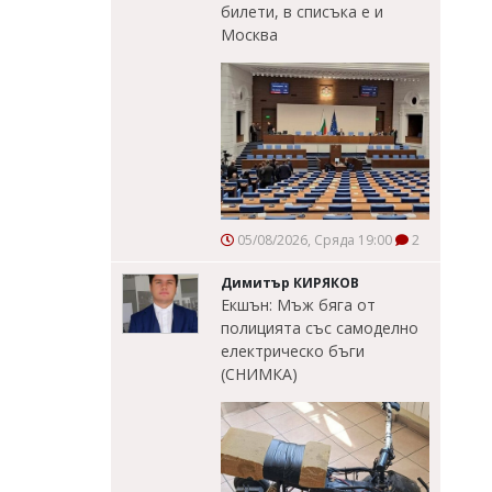
билети, в списъка е и
Москва
05/08/2026, Сряда 19:00
2
Димитър КИРЯКОВ
Екшън: Мъж бяга от
полицията със самоделно
електрическо бъги
(СНИМКА)