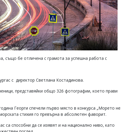
, също бе отличена с грамота за успешна работа с
Бургас с директор Светлана Костадинова.
ученици, представяйки общо 326 фотографии, което прави
 година Георги спечели първо място в конкурса „Морето не
 морската стихия го превърна в абсолютен фаворит.
ас са способни да се изявят и на национално ниво, като
ожествен поглед.