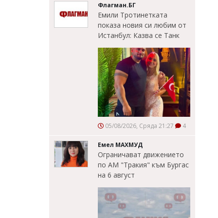
Флагман.БГ
Емили Тротинетката
показа новия си любим от
Истанбул: Казва се Танк
05/08/2026, Сряда 21:27
4
Емел МАХМУД
Ограничават движението
по АМ "Тракия" към Бургас
на 6 август