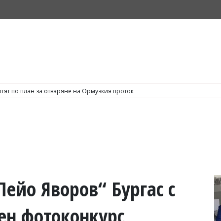
тят по план за отваряне на Ормузкия проток
Пейо Яворов“ Бургас с
ен фотоконкурс