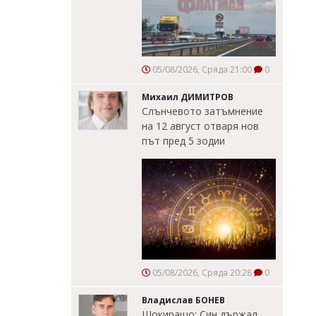
05/08/2026, Сряда 21:00
0
Михаил ДИМИТРОВ
Слънчевото затъмнение
на 12 август отваря нов
път пред 5 зодии
05/08/2026, Сряда 20:28
0
Владислав БОНЕВ
Шокиращо: Син държал