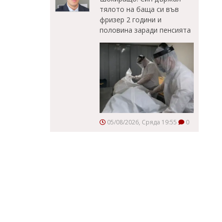
тялото на баща си във
фризер 2 години и
половина заради пенсията
05/08/2026, Сряда 19:55
0