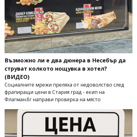
Възможно ли е два дюнера в Несебър да
струват колкото нощувка в хотел?
(ВИДЕО)
Социалните мрежи преляха от недоволство след
фрапиращи цени в Стария град - екип на
Флагман.бг направи проверка на място