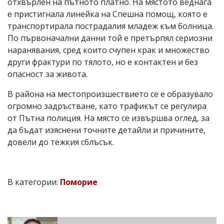
отхвърлен на пътното платно. На мястото веднага
е пристигнала линейка на Спешна помощ, която е
транспортирала пострадалия младеж към болница.
По първоначални данни той е претърпял сериозни
наранявания, сред които счупен крак и множество
други фрактури по тялото, но е контактен и без
опасност за живота.
В района на местопроизшествието се е образувало
огромно задръстване, като трафикът се регулира
от Пътна полиция. На място се извършва оглед, за
да бъдат изяснени точните детайли и причините,
довели до тежкия сблъсък.
В категории:
Поморие