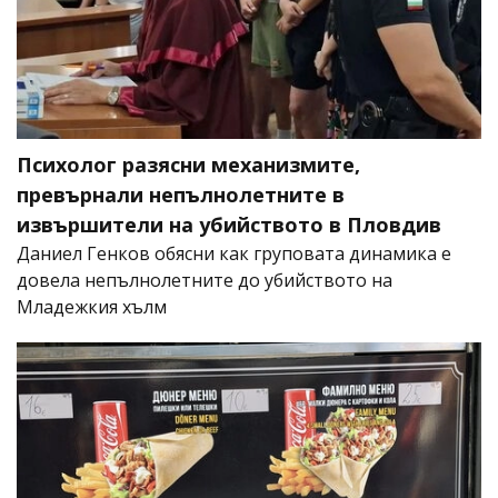
Психолог разясни механизмите,
превърнали непълнолетните в
извършители на убийството в Пловдив
Даниел Генков обясни как груповата динамика е
довела непълнолетните до убийството на
Младежкия хълм