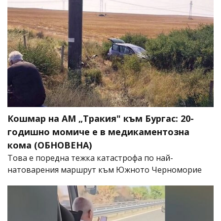
Кошмар на АМ „Тракия" към Бургас: 20-
годишно момиче е в медикаментозна
кома (ОБНОВЕНА)
Това е поредна тежка катастрофа по най-
натоварения маршрут към Южното Черноморие