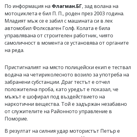
По информация на
Флагман.БГ
, зад волана на
мотоциклета е бил П. П., роден през 2003 година.
Младият мъж се е забил с машината си в лек
автомобил Фолксваген Голф. Колата е била
управлявана от строителен работник, чиято
самоличност в момента се установява от органите
на реда.
Пристигналият на място полицейски екип е тествал
водача на четириколесното возило за употреба на
забранени субстанции. Драг тестът е отчел
положителна проба, като уредът е показал, че
мъжът е шофирал под въздействието на
наркотични вещества. Той е задържан незабавно
от служителите на Районното управление в
Поморие.
В резултат на силния удар мотористът Петър е