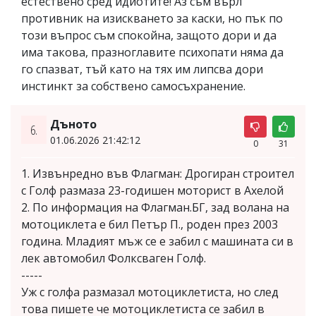
естествено сред идиотите! Аз съм върл
противник на изискването за каски, но пък по
този въпрос съм спокойна, защото дори и да
има такова, празноглавите психопати няма да
го спазват, тъй като на тях им липсва дори
инстинкт за собствено самосъхранение.
Дъното
6.
01.06.2026 21:42:12
0
31
1. Извънредно във Флагман: Дрогиран строител
с Голф размаза 23-годишен моторист в Ахелой
2. По информация на Флагман.БГ, зад волана на
мотоциклета е бил Петър П., роден през 2003
година. Младият мъж се е забил с машината си в
лек автомобил Фолксваген Голф.
-----
Уж с голфа размазал мотоциклетиста, но след
това пишете че мотоциклетиста се забил в