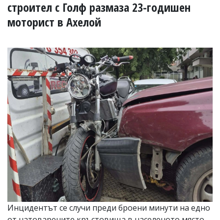
УКРАЙНА
строител с Голф размаза 23-годишен
СПОРТ
моторист в Ахелой
РАЗСЛЕДВАНЕ
БИЗНЕС
ЮГ
Управители:
Веселин
Василев,
email:
v.vasilev@flagman.bg
Катя
Касабова,
еmail:
k.kassabova@flagman.bg
Главен
редактор:
Иван
Колев,
email:
Инцидентът се случи преди броени минути на едно
office@flagman.bg
от натоварените кръстовища в населеното място