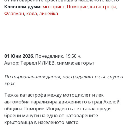
Ключови думи:
моторист
,
Поморие
,
катастрофа
,
Коментарите
под
Флагман
,
кола
,
линейка
статиите
се
въвеждат
от
читателите
и
редакцията
не
01 Юни 2026
, Понеделник, 19:50 ч.
носи
Автор: Тервел ИЛИЕВ, снимка: авторът
отговорност
за
тях!
По първоначални данни, пострадалият е със счупен
Ако
крак
откриете
обиден
за
Тежка катастрофа между мотоциклет и лек
вас
автомобил парализира движението в град Ахелой,
коментар,
община Поморие. Инцидентът е станал преди
моля
сигнализирайте
броени минути на едно от натоварените
ни!
кръстовища в населеното място.