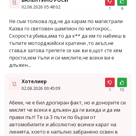
13.
02.06.2026 05:48:02
1
6
Не съм толкова луд,че да карам по магистрали
Казва го световен шампион по мотокрос...
Скороста убива,ама то да к** да им го набиеш в
тъпите моторджийски кратини ,то акъл,не
става,е затова трепете се хак ви е,щот сте хем
прости,хем тъпи и си мислите,че всеки ви е
длъжен....
Хотелиер
12.
02.06.2026 00:45:09
1
15
Абеее, че е бил дрогиран факт, но и донорите си
мислят че всеки е длъжен да ги вижда и да им
прави път! Те са 3 пъти по бързи от
автомобилите и абсолютно всички карат на
линията, което е напълно забранено освен в