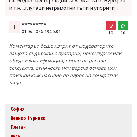
свободно...нестероидни за болка...като Нурофен
и т.н. ...глупаци неграмотни тъпи и упорити....
*********
1.
01.06.2026 19:55:01
10
10
Коментарът беше изтрит от модераторите,
защото съдържаше вулгарни, нецензурни или
обидни квалификации, обиди на расова,
сексуална, етническа или верска основа или
призиви към насилие по адрес на конкретни
лица.
София
Велико Търново
Плевен
Русе