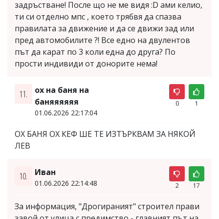
задръстване! После що не ме видя :D ами келио,
ти си отделно мпс , което трябвя да спазва
правилата за движение и да се движи зад или
пред автомобилите ?! Все едно на двулентов
път да карат по 3 коли една до друга? По
прости индивиди от донорите нема!
ох на баня на
11.
баняяяяяя
0
1
01.06.2026 22:17:04
ОХ БАНЯ ОХ КЕФ ШЕ ТЕ ИЗТЪРКВАМ ЗА НЯКОЙ
ЛЕВ
Иван
10.
01.06.2026 22:14:48
2
17
За информация, "Дрогираният" строител прави
завой от улица с предимство - главният път на