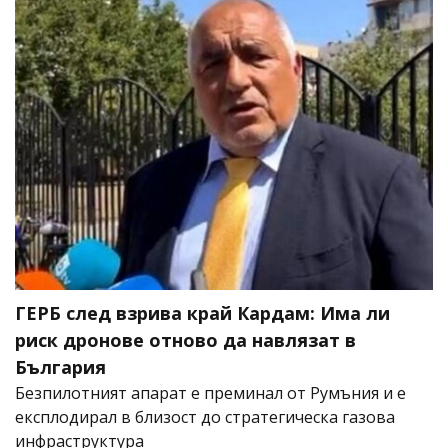
ГЕРБ след взрива край Кардам: Има ли
риск дронове отново да навлязат в
България
Безпилотният апарат е преминал от Румъния и е
експлодирал в близост до стратегическа газова
инфраструктура