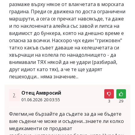
размаже върху някое от влакчетата в морската
градина. Преди се движеха по доста ограничени
маршрути, а сега се пречкат навсякъде, та даже
и по наклонената алейка със завой и липса на
видимост до бункера, която на днешно време е
опасна за всички. Наскоро чух един "грижовен"
татко какъв съвет даваше на келешчетата си
хвърчащи на колела по нанадолнището - да
внимавали ТЯХ някой да не удари (разбирай,
друг идиот като тях), а че те ще ударят
пешеходци... няма значение...
Отец Амвросий
2.
01.06.2026 20:03:55
3
29
Флегми,не бързайте да съдите за да не бъдете
вие съдени че може и осъдени...знаете ли колко
медикаменти се продават