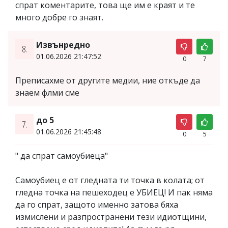
спрат коментарите, това ще им е краят и те
много добре го знаят.
Извънредно
8.
01.06.2026 21:47:52
0
7
Преписахме от другите медии, ние откъде да
знаем флми сме
до 5
7.
01.06.2026 21:45:48
0
5
" да спрат самоубиеца"
Самоубиец е от гледната ти точка в колата; от
гледна точка на пешеходец е УБИЕЦ! И пак няма
да го спрат, защото именно затова бяха
измислени и разпространени тези идиотщини,