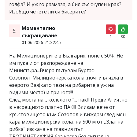
голфа? И уж го размаза, а бил със счупен крак?
Изобщо четете ли си бисерите?
Моментално
5.
съкращаване
1
30
01.06.2026 21:32:45
На Милиционерите в България, поне с 50%...Не
им пука и от разпореждане на
Министъра...Вчера пътувам Бургас-
Созопол...Милиционерска кола ,почти влязла в
езерото Вая(като тези на рибарите,а уж на
видими места) и тринога!!!
След моста на ,, колелото "... пак!!! Преди Атия ,но
в насрещното платно ПАК!!! Влизам вече от
кръстовището към Созопол и виждам след мен
кара милиционерска кола...на 500 м от ,,Златна
рибка" изскача на главния път
ТРОТИНЕТКАЖИЯ без каска,без сигнална