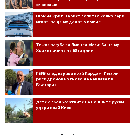
очакваше
Шок на Крит: Турист попитал колко пари
искат, за да му дадат момиче
Тежка загуба за Лионел Меси: Баща му
Хорхе почина на 68 години
ГЕРБ след взрива край Кардам: Има ли
риск дронове отново да навлязат в
България
Дете е сред жертвите на нощните руски
удари край Киев