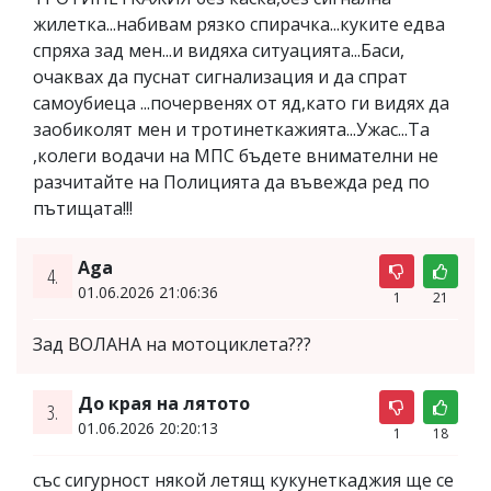
жилетка...набивам рязко спирачка...куките едва
спряха зад мен...и видяха ситуацията...Баси,
очаквах да пуснат сигнализация и да спрат
самоубиеца ...почервенях от яд,като ги видях да
заобиколят мен и тротинеткажията...Ужас...Та
,колеги водачи на МПС бъдете внимателни не
разчитайте на Полицията да въвежда ред по
пътищата!!!
Aga
4.
01.06.2026 21:06:36
1
21
Зад ВОЛАНА на мотоциклета???
До края на лятото
3.
01.06.2026 20:20:13
1
18
със сигурност някой летящ кукунеткаджия ще се