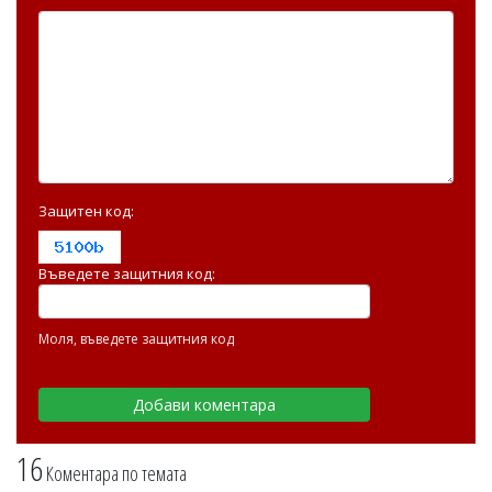
Защитен код:
Въведете защитния код:
Моля, въведете защитния код
16
Коментара по темата