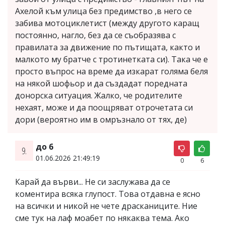
Ахелой към улица без предимство ,в него се
забива мотоциклетист (между другото каращ
постоянно, нагло, без да се съобразява с
правилата за движение по пътищата, както и
малкото му братче с тротинетката си). Така че е
просто въпрос на време да изкарат голяма беля
на някой шофьор и да създадат поредната
донорска ситуация. Жалко, че родителите
нехаят, може и да поощряват отрочетата си
дори (вероятно им в омръзнало от тях, де)
до 6
9.
01.06.2026 21:49:19
0
6
Карай да върви... Не си заслужава да се
коментира всяка глупост. Това отдавна е ясно
на всички и никой не чете драсканиците. Ние
сме тук на лаф моабет по някаква тема. Ако