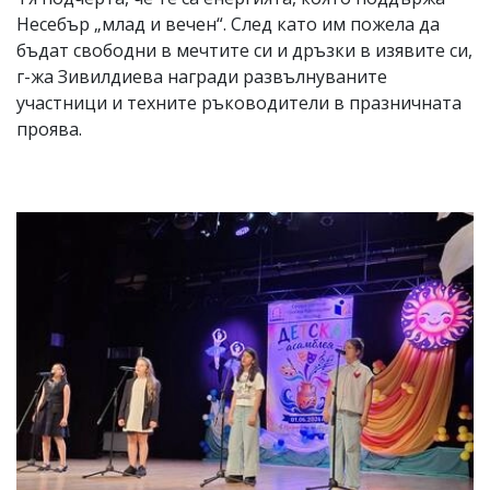
Несебър „млад и вечен“. След като им пожела да
бъдат свободни в мечтите си и дръзки в изявите си,
г-жа Зивилдиева награди развълнуваните
участници и техните ръководители в празничната
проява.