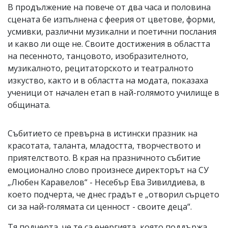
В продължение на повече от два часа и половина
сцената бе изпълнена с феерия от цветове, форми,
усмивки, различни музикални и поетични послания
и какво ли още не. Своите достижения в областта
на песенното, танцовото, изобразителното,
музикалното, рецитаторското и театралното
изкуство, както и в областта на модата, показаха
ученици от начален етап в най-голямото училище в
общината.
Събитието се превърна в истински празник на
красотата, таланта, младостта, творчеството и
приятелството. В края на празничното събитие
емоционално слово произнесе директорът на СУ
„Любен Каравелов“ - Несебър Ева Зивилдиева, в
което подчерта, че днес градът е „отворил сърцето
си за най-голямата си ценност - своите деца“.
Тя подчерта, че те са енергията, която поддържа