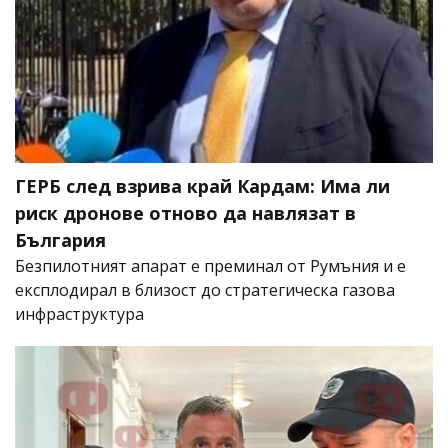
ГЕРБ след взрива край Кардам: Има ли
риск дронове отново да навлязат в
България
Безпилотният апарат е преминал от Румъния и е
експлодирал в близост до стратегическа газова
инфраструктура