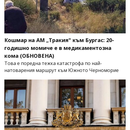
Кошмар на АМ „Тракия" към Бургас: 20-
годишно момиче е в медикаментозна
кома (ОБНОВЕНА)
Това е поредна тежка катастрофа по най-
натоварения маршрут към Южното Черноморие