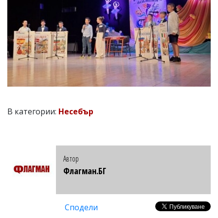
В категории:
Несебър
Автор
Флагман.БГ
Сподели