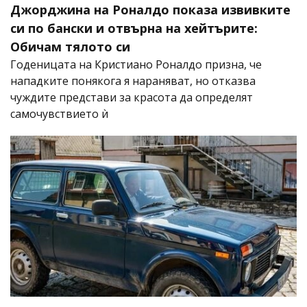
Джорджина на Роналдо показа извивките
си по бански и отвърна на хейтърите:
Обичам тялото си
Годеницата на Кристиано Роналдо призна, че
нападките понякога я нараняват, но отказва
чуждите представи за красота да определят
самочувствието ѝ