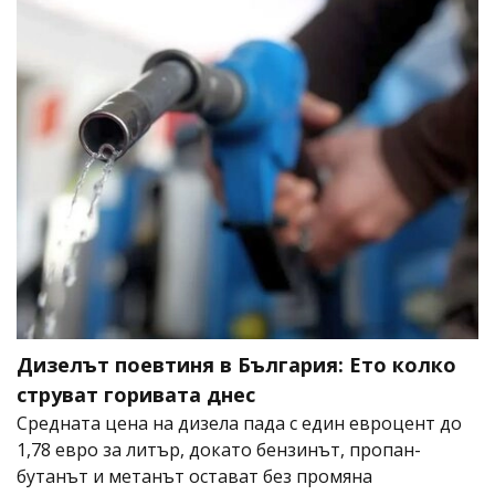
Дизелът поевтиня в България: Ето колко
струват горивата днес
Средната цена на дизела пада с един евроцент до
1,78 евро за литър, докато бензинът, пропан-
бутанът и метанът остават без промяна