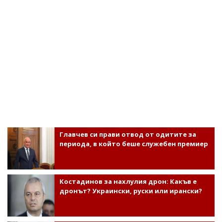
Главчев си прави отвод от одитите за
периода, в който беше служебен премиер
Костадинов за нахлулия дрон: Какъв е
дронът? Украински, руски или ирански?