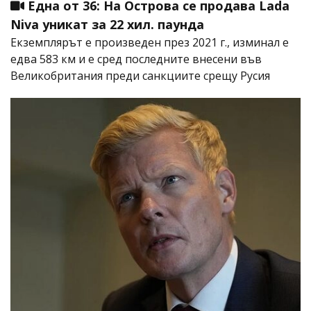
Една от 36: На Острова се продава Lada
Niva уникат за 22 хил. паунда
Екземплярът е произведен през 2021 г., изминал е
едва 583 км и е сред последните внесени във
Великобритания преди санкциите срещу Русия