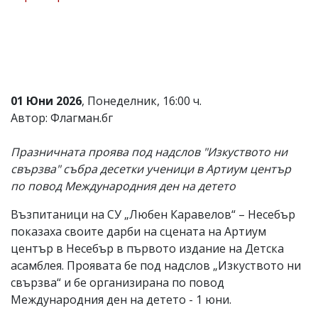
Коментарите
под
статиите
се
въвеждат
от
читателите
01 Юни 2026
, Понеделник, 16:00 ч.
и
Автор: Флагман.бг
редакцията
не
носи
Празничната проява под надслов "Изкуството ни
отговорност
свързва" събра десетки ученици в Артиум център
за
тях!
по повод Международния ден на детето
Ако
откриете
Възпитаници на СУ „Любен Каравелов“ – Несебър
обиден
показаха своите дарби на сцената на Артиум
за
вас
център в Несебър в първото издание на Детска
коментар,
асамблея. Проявата бе под надслов „Изкуството ни
моля
свързва“ и бе организирана по повод
сигнализирайте
ни!
Международния ден на детето - 1 юни.