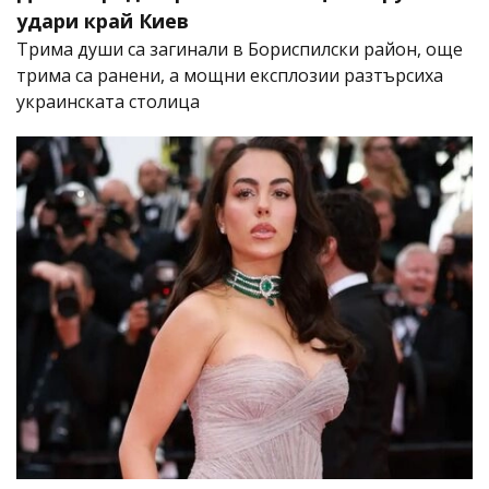
удари край Киев
Трима души са загинали в Бориспилски район, още
трима са ранени, а мощни експлозии разтърсиха
украинската столица