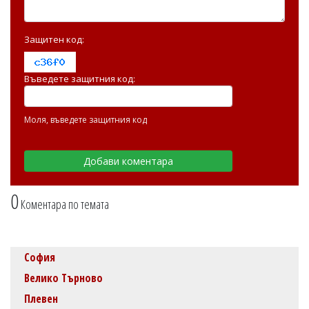
Защитен код:
Въведете защитния код:
Моля, въведете защитния код
0
Коментара по темата
София
Велико Търново
Плевен