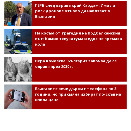
ГЕРБ след взрива край Кардам: Има ли
риск дронове отново да навлязат в
България
На косъм от трагедия на Подбалканския
път: Камион спука гума и едва не премаза
кола
Вера Кочовска: България започва да се
оправя през 2030 г.
Българите вече държат телефона по 3
години, но при смяна избират по-скъп на
изплащане