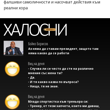
фалшиви самоличности и насочват действия към
реални хора
Бойко Борисов
Аз няма да ставам президент, защото там
няма какво да се работи
Виц на деня
- Случва ли се често да сте на различно
мнение със жена ти?
- Да.
- И тя какво казва по въпроса?
- Нищо, тя не знае.
Виц на деня
Млада спортистка към треньора си:
- Тренер, от тези хапчета, които ми даваш,