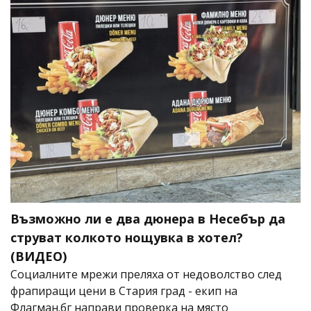
Възможно ли е два дюнера в Несебър да
струват колкото нощувка в хотел?
(ВИДЕО)
Социалните мрежи преляха от недоволство след
фрапиращи цени в Стария град - екип на
Флагман.бг направи проверка на място