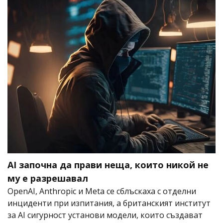
AI започна да прави неща, които никой не
му е разрешавал
OpenAI, Anthropic и Meta се сблъскаха с отделни
инциденти при изпитания, а британският институт
за AI сигурност установи модели, които създават