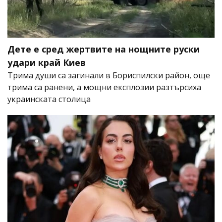
Дете е сред жертвите на нощните руски
удари край Киев
Трима души са загинали в Бориспилски район, още
трима са ранени, а мощни експлозии разтърсиха
украинската столица