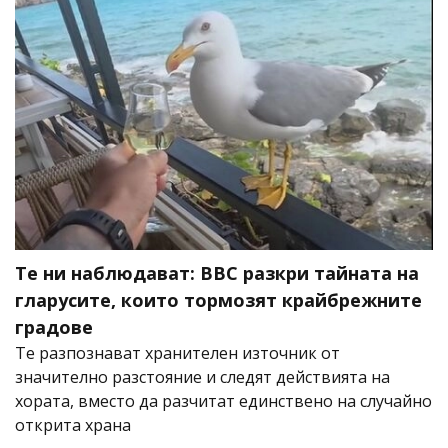
Те ни наблюдават: BBC разкри тайната на
гларусите, които тормозят крайбрежните
градове
Те разпознават хранителен източник от
значително разстояние и следят действията на
хората, вместо да разчитат единствено на случайно
открита храна