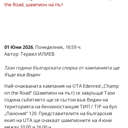
the Road
,
шампион на път
Коментарите
под
статиите
се
въвеждат
от
читателите
и
01 Юни 2026
, Понеделник, 16:59 ч.
редакцията
не
Автор: Тервел ИЛИЕВ
носи
отговорност
Тази година българската спирка от кампанията ще
за
тях!
бъде във Видин
Ако
откриете
Най-очакваната кампания на UTA Edenred „Champ
обиден
on the Road“ (Шампион на път) се завръща! Тази
за
вас
година събитието ще се състои във Видин на
коментар,
територията на бензиностанция ТИП / TIP на бул.
моля
„Панония“ 120. Представителите на българския
сигнализирайте
ни!
екип на UTA ще очакват шампионите на 4 юни
между 10.00 и 16.00 ч.