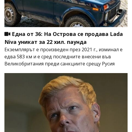
Една от 36: На Острова се продава Lada
Niva уникат за 22 хил. паунда
Екземплярът е произведен през 2021 г., изминал е
едва 583 км и е сред последните внесени във
Великобритания преди санкциите срещу Русия