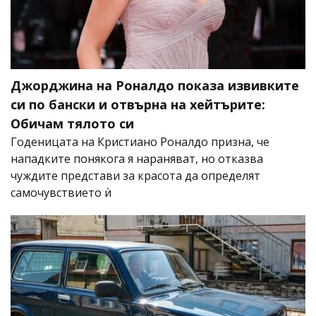
Джорджина на Роналдо показа извивките
си по бански и отвърна на хейтърите:
Обичам тялото си
Годеницата на Кристиано Роналдо призна, че
нападките понякога я нараняват, но отказва
чуждите представи за красота да определят
самочувствието ѝ