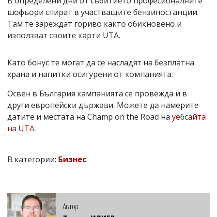
В определени дни от събитието професионалните
шофьори спират в участващите бензиностанции.
Там те зареждат гориво както обикновено и
използват своите карти UTA.
Като бонус те могат да се насладят на безплатна
храна и напитки осигурени от компанията.
Освен в България кампанията се провежда и в
други европейски държави. Можете да намерите
датите и местата на Champ on the Road на
уебсайта
на UTА
.
В категории:
Бизнес
Автор