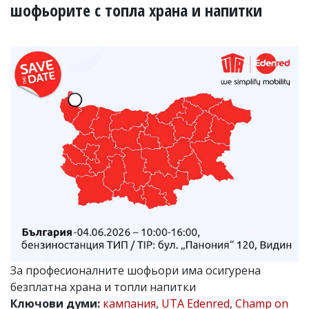
УКРАЙНА
шофьорите с топла храна и напитки
СПОРТ
РАЗСЛЕДВАНЕ
БИЗНЕС
ЮГ
Управители:
Веселин
Василев,
email:
v.vasilev@flagman.bg
Катя
Касабова,
еmail:
k.kassabova@flagman.bg
Главен
редактор:
Иван
За професионалните шофьори има осигурена
Колев,
безплатна храна и топли напитки
email:
office@flagman.bg
Ключови думи:
кампания
,
UTA Edenred
,
Champ on