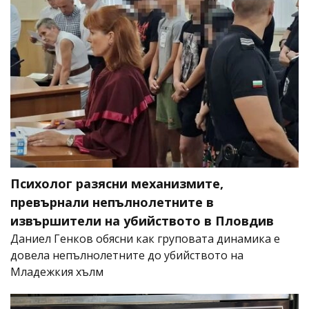
Психолог разясни механизмите,
превърнали непълнолетните в
извършители на убийството в Пловдив
Даниел Генков обясни как груповата динамика е
довела непълнолетните до убийството на
Младежкия хълм