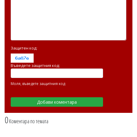
Защитен код:
Въведете защитния код:
Моля, въведете защитния код
0
Коментара по темата