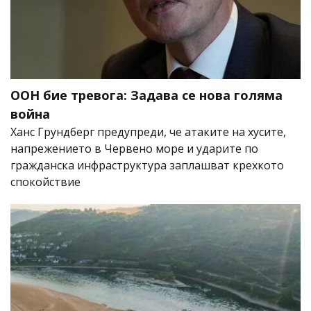
ООН бие тревога: Задава се нова голяма
война
Ханс Грундберг предупреди, че атаките на хусите,
напрежението в Червено море и ударите по
гражданска инфраструктура заплашват крехкото
спокойствие