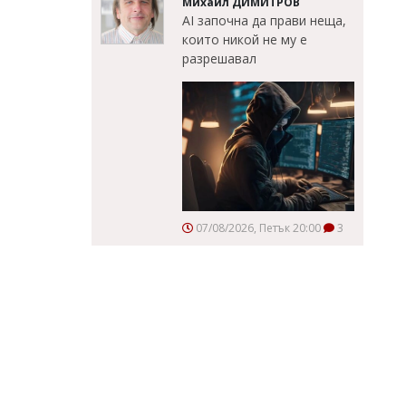
Михаил ДИМИТРОВ
AI започна да прави неща,
които никой не му е
разрешавал
07/08/2026, Петък 20:00
3