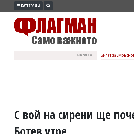
КАТЕГОРИИ
ПРОМО
ЗОНА
ИЗБОРИ
2026
ПРАКТИЧНО
НАКРАТКО
Билет за „Мръснот
КУЛТУРА
ЗДРАВЕ
ПОЛИТИКА
ОБЩИНИ
ОБЩЕСТВО
ЛАЙФСТАЙЛ
С вой на сирени ще поч
ВОЙНАТА
Ботев утре
В