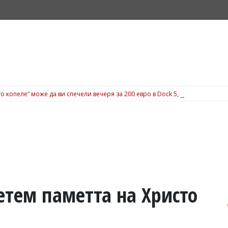
о копеле“ може да ви спечели вечеря за 200 евро в Dock 5, вижте подробн
етем паметта на Христо