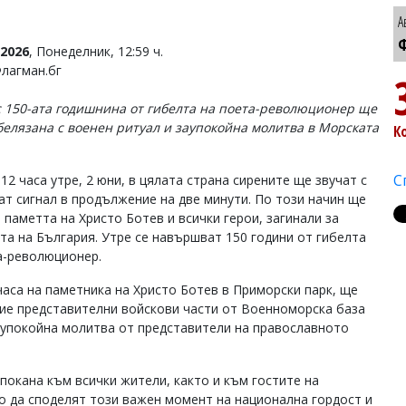
А
Ф
2026
, Понеделник, 12:59 ч.
Флагман.бг
с 150-ата годишнина от гибелта на поета-революционер ще
белязана с военен ритуал и заупокойна молитва в Морската
К
С
12 часа утре, 2 юни, в цялата страна сирените ще звучат с
ат сигнал в продължение на две минути. По този начин ще
 паметта на Христо Ботев и всички герои, загинали за
та на България. Утре се навършват 150 години от гибелта
а-революционер.
 часа на паметника на Христо Ботев в Приморски парк, ще
тие представителни войскови части от Военноморска база
аупокойна молитва от представители на православното
окана към всички жители, както и към гостите на
о да споделят този важен момент на национална гордост и