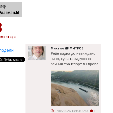
втор
лагман.БГ
3
оментара
Михаил ДИМИТРОВ
подели
Рейн падна до невиждано
ниво, сушата задушава
речния транспорт в Европа
07/08/2026, Петък 22:00
1