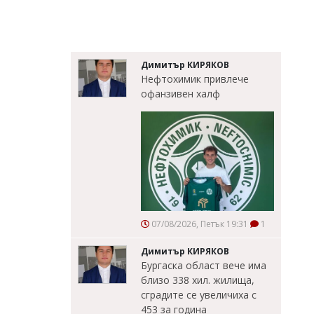
Димитър КИРЯКОВ
Нефтохимик привлече
офанзивен халф
07/08/2026, Петък 19:31
1
Димитър КИРЯКОВ
Бургаска област вече има
близо 338 хил. жилища,
сградите се увеличиха с
453 за година