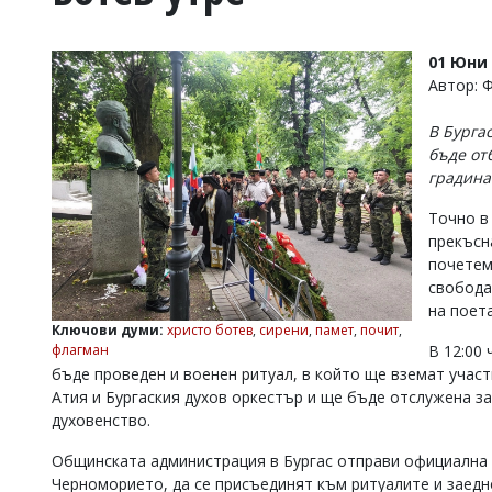
УКРАЙНА
СПОРТ
01 Юни 
РАЗСЛЕДВАНЕ
Автор: 
БИЗНЕС
В Бурга
ЮГ
бъде от
градина
Управители:
Точно в 
Веселин
Василев,
прекъсн
email:
почетем
v.vasilev@flagman.bg
свобода
Катя
на поет
Касабова,
Ключови думи:
христо ботев
,
сирени
,
памет
,
почит
,
еmail:
k.kassabova@flagman.bg
флагман
В 12:00
бъде проведен и военен ритуал, в който ще вземат учас
Главен
Атия и Бургаския духов оркестър и ще бъде отслужена з
редактор:
Иван
духовенство.
Колев,
email:
Общинската администрация в Бургас отправи официална п
office@flagman.bg
Черноморието, да се присъединят към ритуалите и заедн