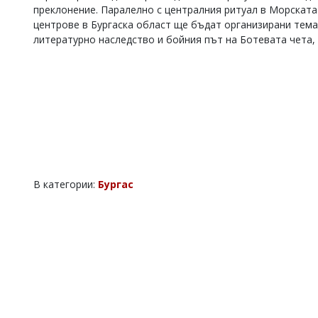
преклонение. Паралелно с централния ритуал в Морската
Коментарите
центрове в Бургаска област ще бъдат организирани тема
под
литературно наследство и бойния път на Ботевата чета
статиите
се
въвеждат
от
читателите
и
редакцията
не
носи
отговорност
за
тях!
В категории:
Бургас
Ако
откриете
обиден
за
вас
коментар,
моля
сигнализирайте
ни!