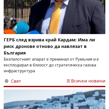
ГЕРБ след взрива край Кардам: Има ли
риск дронове отново да навлязат в
България
Безпилотният апарат е преминал от Румъния и е
експлодирал в близост до стратегическа газова
инфраструктура
Всички новини
Свят