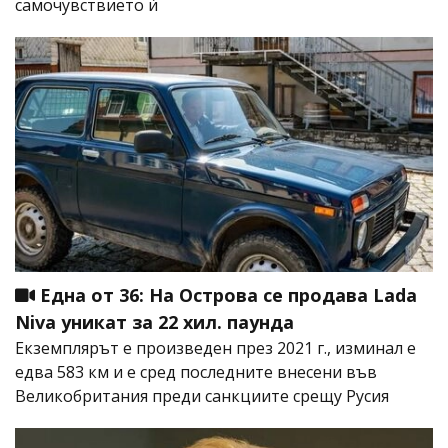
самочувствието ѝ
Една от 36: На Острова се продава Lada
Niva уникат за 22 хил. паунда
Екземплярът е произведен през 2021 г., изминал е
едва 583 км и е сред последните внесени във
Великобритания преди санкциите срещу Русия