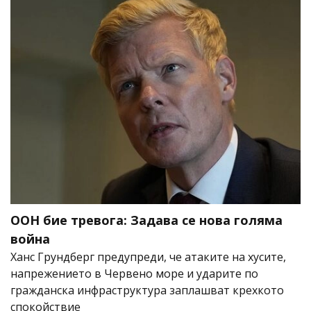
ООН бие тревога: Задава се нова голяма
война
Ханс Грундберг предупреди, че атаките на хусите,
напрежението в Червено море и ударите по
гражданска инфраструктура заплашват крехкото
спокойствие