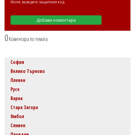
Моля, въведете защитния код
0
Коментара по темата
София
Велико Търново
Плевен
Русе
Варна
Стара Загора
Ямбол
Сливен
Пловдив