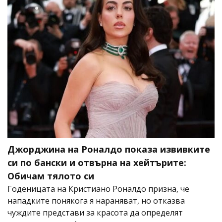
Джорджина на Роналдо показа извивките
си по бански и отвърна на хейтърите:
Обичам тялото си
Годеницата на Кристиано Роналдо призна, че
нападките понякога я нараняват, но отказва
чуждите представи за красота да определят