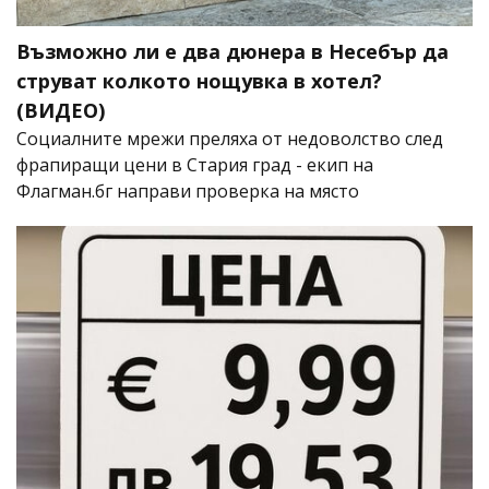
Възможно ли е два дюнера в Несебър да
струват колкото нощувка в хотел?
(ВИДЕО)
Социалните мрежи преляха от недоволство след
фрапиращи цени в Стария град - екип на
Флагман.бг направи проверка на място