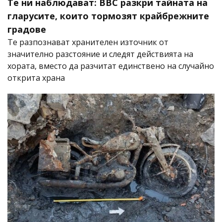
Те ни наблюдават: BBC разкри тайната на
гларусите, които тормозят крайбрежните
градове
Те разпознават хранителен източник от
значително разстояние и следят действията на
хората, вместо да разчитат единствено на случайно
открита храна