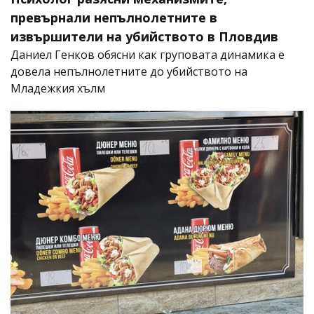
превърнали непълнолетните в
извършители на убийството в Пловдив
Даниел Генков обясни как груповата динамика е
довела непълнолетните до убийството на
Младежкия хълм