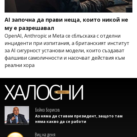
AI започна да прави неща, които никой не
му е разрешавал
OpenAI, Anthropic и Meta се сблъскаха с отделни
инциденти при изпитания, а британският институт
за AI сигурност установи модели, които създават
фалшиви самоличности и насочват действия към
реални хора
Бойко Борисов
Аз няма да ставам президент, защото там
няма какво да се работи
Виц на деня