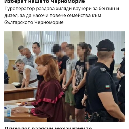
изберат нашето Черноморие
Туроператор раздава хиляди ваучери за бензин и
дизел, за да насочи повече семейства към
българското Черноморие
Психолог разясни механизмите,