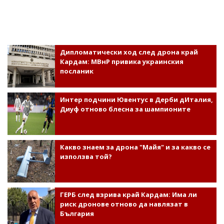
Дипломатически ход след дрона край
Кардам: МВнР привика украинския
посланик
Интер подчини Ювентус в Дерби дИталия,
Диуф отново блесна за шампионите
Какво знаем за дрона "Майя" и за какво се
използва той?
ГЕРБ след взрива край Кардам: Има ли
риск дронове отново да навлязат в
България