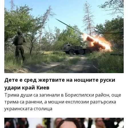
Дете е сред жертвите на нощните руски
удари край Киев
Трима души са загинали в Бориспилски район, още
трима са ранени, а мощни експлозии разтърсиха
украинската столица