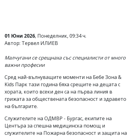
Коментарите
под
статиите
се
въвеждат
от
01 Юни 2026
, Понеделник, 09:34 ч.
читателите
Автор: Тервел ИЛИЕВ
и
редакцията
не
Малчугани се срещнаха със специалисти от много
носи
важни професии
отговорност
за
Сред най-вълнуващите моменти на Бебе Зона &
тях!
Ако
Kids Парк тази година бяха срещите на децата с
откриете
хората, които всеки ден са на първа линия в
обиден
грижата за обществената безопасност и здравето
за
вас
на българите.
коментар,
моля
Служителите на ОДМВР - Бургас, екипите на
сигнализирайте
Центъра за спешна медицинска помощ и
ни!
служителите на Пожарна безопасност и защита на