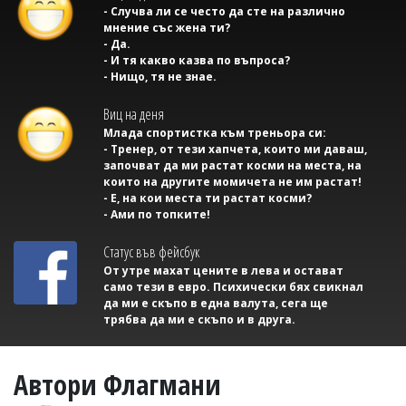
- Случва ли се често да сте на различно
мнение със жена ти?
- Да.
- И тя какво казва по въпроса?
- Нищо, тя не знае.
Виц на деня
Млада спортистка към треньора си:
- Тренер, от тези хапчета, които ми даваш,
започват да ми растат косми на места, на
които на другите момичета не им растат!
- Е, на кои места ти растат косми?
- Ами по топките!
Статус във фейсбук
От утре махат цените в лева и остават
само тези в евро. Психически бях свикнал
да ми е скъпо в една валута, сега ще
трябва да ми е скъпо и в друга.
Автори Флагмани