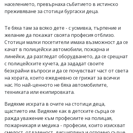
населението, превърнаха събитието в истинско
преживяване за стотици бургаски деца.
Те бяха там за всяко дете - с усмивка, търпение и
желание да покажат своята професия отблизо.
Стотици малки посетители имаха възможност да се
качат в полицейски автомобили, пожарна и
линейки, да разгледат оборудването, да се срещнат
с полицейските кучета, да зададат своите
безкрайни въпроси и да се почувстват част от света
на хората, които ежедневно се грижат за всички
нас. Но най-ценното не бяха автомобилите,
техниката или екипировката.
Видяхме искрата в очите на стотици деца,
щастието им. Видяхме как в детските сърца се
ражда уважение към професиите на полицая,
пожарникаря и медика - професии, които изискват
смелост, отдаденост, дисциплина и огромно сърце.