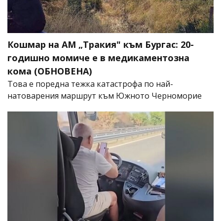
Кошмар на АМ „Тракия" към Бургас: 20-
годишно момиче е в медикаментозна
кома (ОБНОВЕНА)
Това е поредна тежка катастрофа по най-
натоварения маршрут към Южното Черноморие