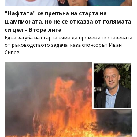
"Нафтата" се препъна на старта на
шампионата, но не се отказва от голямата
си цел - Втора лига
Една загуба на старта няма да промени поставената
от ръководството задача, каза спонсорът Иван
Сивев