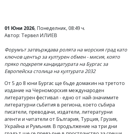
Коментарите
под
статиите
се
01 Юни 2026
, Понеделник, 08:49 ч.
въвеждат
от
Автор: Тервел ИЛИЕВ
читателите
и
Форумът затвърждава ролята на морския град като
редакцията
не
ключов център за културен обмен - мисия, която
носи
пряко подкрепя кандидатурата на Бургас за
отговорност
Европейска столица на културата 2032
за
тях!
Ако
От 5 до 8 юни Бургас ще бъде домакин на третото
откриете
издание на Черноморския международен
обиден
литературен фестивал - едно от най-значимите
за
вас
литературни събития в региона, което събира
коментар,
писатели, преводачи, издатели, литературни
моля
агенти и читатели от България, Турция, Грузия,
сигнализирайте
ни!
Украйна и Румъния. В продължение на три дни
градът ще се превърне в пространство за срещи