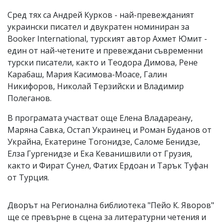
Сред тях са Андрей Курков - най-превежданият
украински писател и двукратен номиниран за
Booker International, турският автор Ахмет Юмит -
един от най-четените и превеждани съвременни
турски писатели, както и Теодора Димова, Рене
Карабаш, Мария Касимова-Моасе, Галин
Никифоров, Николай Терзийски и Владимир
Полеганов.
В програмата участват още Елена Владареану,
Маряна Савка, Остап Украинец и Роман Буданов от
Украйна, Екатерине Тогонидзе, Саломе Бенидзе,
Елза Гургенидзе и Ека Кеванишвили от Грузия,
както и Фират Сунел, Фатих Ердоан и Тарък Туфан
от Турция.
Дворът на Регионална библиотека "Пейо К. Яворов"
ще се превърне в сцена за литературни четения и