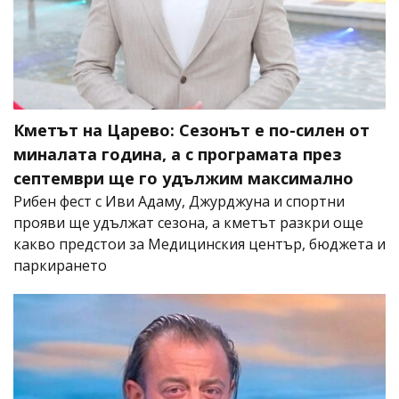
Кметът на Царево: Сезонът е по-силен от
миналата година, а с програмата през
септември ще го удължим максимално
Рибен фест с Иви Адаму, Джурджуна и спортни
прояви ще удължат сезона, а кметът разкри още
какво предстои за Медицинския център, бюджета и
паркирането