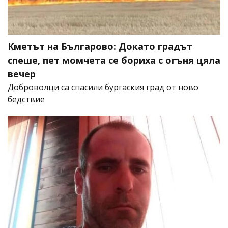
Кметът на Българово: Докато градът
спеше, пет момчета се бориха с огъня цяла
вечер
Доброволци са спасили бургаския град от ново
бедствие