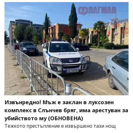
Извънредно! Мъж е заклан в луксозен
комплекс в Слънчев бряг, има арестуван за
убийството му (ОБНОВЕНА)
​Тежкото престъпление е извършено тази нощ