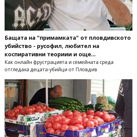
Бащата на "примамката" от пловдивското
убийство - русофил, любител на
коспиративни теориии и още...
Как онлайн фрустрацията и семейната среда
отгледаха децата-убийци от Пловдив