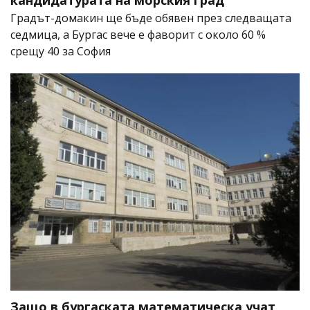
кандидатурата на морския град
Градът-домакин ще бъде обявен през следващата
седмица, а Бургас вече е фаворит с около 60 %
срещу 40 за София
Защо в бургаската математическа учат