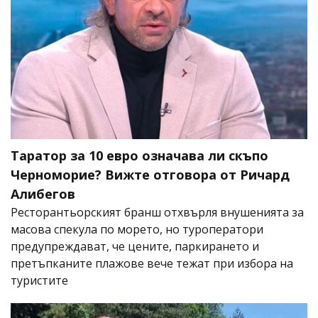
Таратор за 10 евро означава ли скъпо
Черноморие? Вижте отговора от Ричард
Алибегов
Ресторантьорският бранш отхвърля внушенията за
масова спекула по морето, но туроператори
предупреждават, че цените, паркирането и
претъпканите плажове вече тежат при избора на
туристите