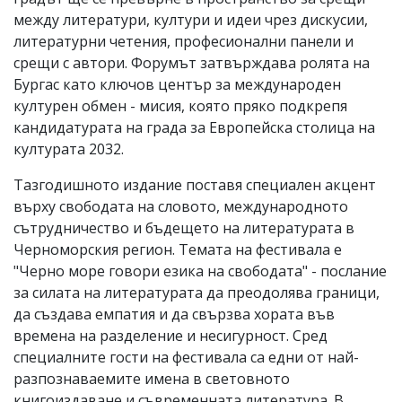
между литератури, култури и идеи чрез дискусии,
литературни четения, професионални панели и
срещи с автори. Форумът затвърждава ролята на
Бургас като ключов център за международен
културен обмен - мисия, която пряко подкрепя
кандидатурата на града за Европейска столица на
културата 2032.
Тазгодишното издание поставя специален акцент
върху свободата на словото, международното
сътрудничество и бъдещето на литературата в
Черноморския регион. Темата на фестивала е
"Черно море говори езика на свободата" - послание
за силата на литературата да преодолява граници,
да създава емпатия и да свързва хората във
времена на разделение и несигурност. Сред
специалните гости на фестивала са едни от най-
разпознаваемите имена в световното
книгоиздаване и съвременната литература. В