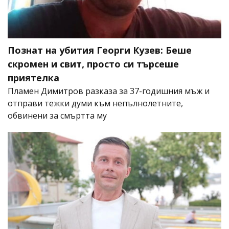
Познат на убития Георги Кузев: Беше
скромен и свит, просто си търсеше
приятелка
Пламен Димитров разказа за 37-годишния мъж и
отправи тежки думи към непълнолетните,
обвинени за смъртта му