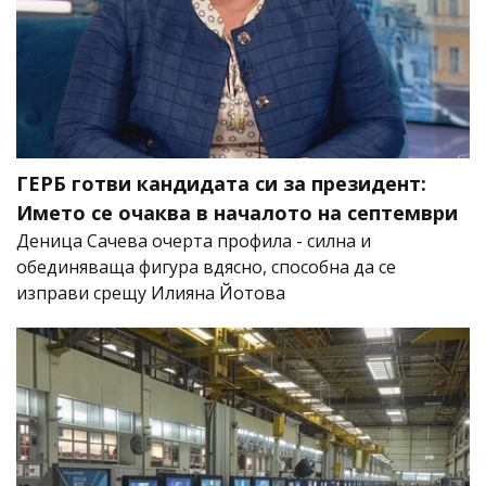
ГЕРБ готви кандидата си за президент:
Името се очаква в началото на септември
Деница Сачева очерта профила - силна и
обединяваща фигура вдясно, способна да се
изправи срещу Илияна Йотова