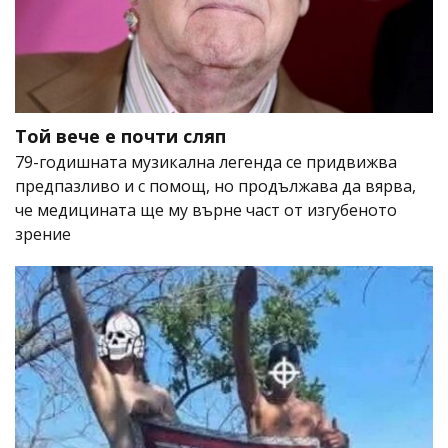
Той вече е почти сляп
79-годишната музикална легенда се придвижва
предпазливо и с помощ, но продължава да вярва,
че медицината ще му върне част от изгубеното
зрение