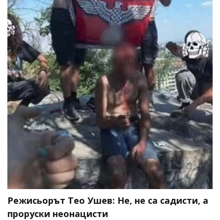
Режисьорът Тео Ушев: Не, не са садисти, а
проруски неонацисти