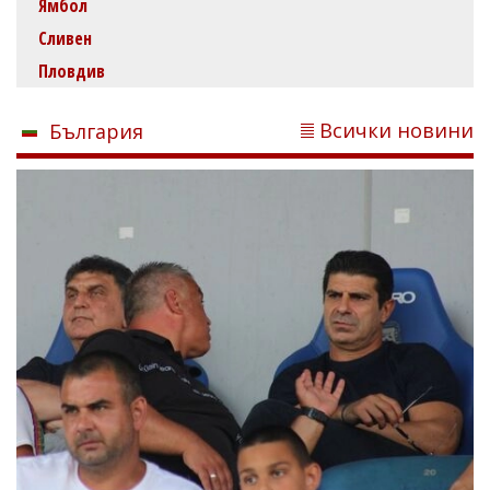
Ямбол
Сливен
Пловдив
Всички новини
България