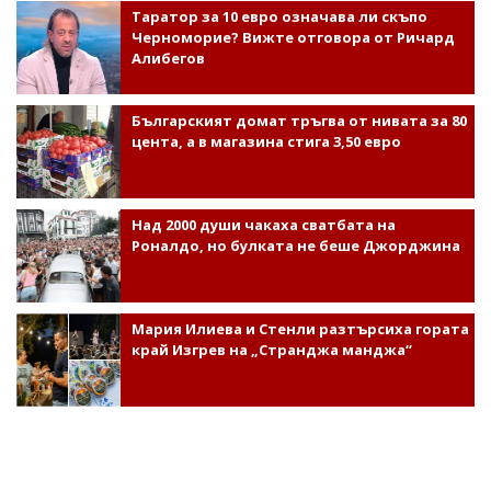
Таратор за 10 евро означава ли скъпо
Черноморие? Вижте отговора от Ричард
Алибегов
Българският домат тръгва от нивата за 80
цента, а в магазина стига 3,50 евро
Над 2000 души чакаха сватбата на
Роналдо, но булката не беше Джорджина
Мария Илиева и Стенли разтърсиха гората
край Изгрев на „Странджа манджа“