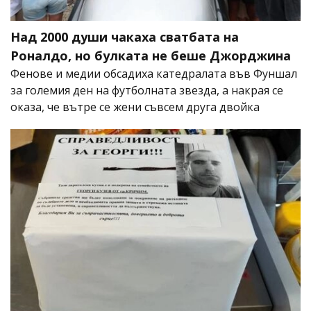
Над 2000 души чакаха сватбата на
Роналдо, но булката не беше Джорджина
Фенове и медии обсадиха катедралата във Фуншал
за големия ден на футболната звезда, а накрая се
оказа, че вътре се жени съвсем друга двойка