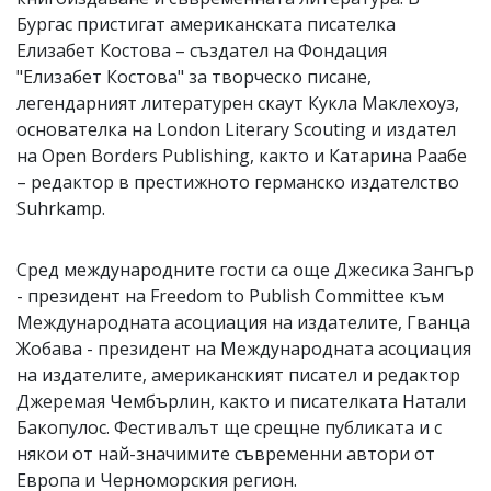
Бургас пристигат американската писателка
Елизабет Костова – създател на Фондация
"Елизабет Костова" за творческо писане,
легендарният литературен скаут Кукла Маклехоуз,
основателка на London Literary Scouting и издател
на Open Borders Publishing, както и Катарина Раабе
– редактор в престижното германско издателство
Suhrkamp.
Сред международните гости са още Джесика Зангър
- президент на Freedom to Publish Committee към
Международната асоциация на издателите, Гванца
Жобава - президент на Международната асоциация
на издателите, американският писател и редактор
Джеремая Чембърлин, както и писателката Натали
Бакопулос. Фестивалът ще срещне публиката и с
някои от най-значимите съвременни автори от
Европа и Черноморския регион.