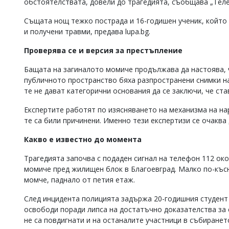
обстоятелствата, довели до трагедията, съобщава „Теле
Коментарите
под
Същата нощ тежко пострада и 16-годишен ученик, който 
статиите
и получени травми, предава lupa.bg.
се
въвеждат
Проверява се и версия за престъпление
от
читателите
Бащата на загиналото момиче продължава да настоява, ч
и
публичното пространство бяха разпространени снимки на
редакцията
те не дават категорични основания да се заключи, че ста
не
носи
Експертите работят по изясняването на механизма на нар
отговорност
те са били причинени. Именно тези експертизи се очаква
за
тях!
Какво е известно до момента
Ако
откриете
Трагедията започва с подаден сигнал на телефон 112 ок
обиден
за
момиче пред жилищен блок в Благоевград. Малко по-късн
вас
момче, паднало от петия етаж.
коментар,
моля
След инцидента полицията задържа 20-годишния студент
сигнализирайте
освободи поради липса на достатъчно доказателства за
ни!
не са повдигнати и на останалите участници в събиранет