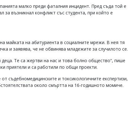
панията малко преди фаталния инцидент. Пред съда той е
зал за възникнал конфликт със студента, при който е
а майката на абитуриента в социалните мрежи. В нея тя
чка и заявява, че не обвинява младежите за случилото се.
и деца. Те са жертви на нас и това болно общество“, пише
зки приятели и са работили по общи проекти.
е от съдебномедицинските и токсикологичните експертизи,
обстоятелствата около смъртта на 16-годишното момиче.