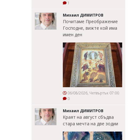
1
Михаил ДИМИТРОВ
Почитаме Преображение
Господне, вижте кой има
имен ден
06/08/2026, Четвъртък 07:00
0
Михаил ДИМИТРОВ
Краят на август сбъдва
стара мечта на две зодии