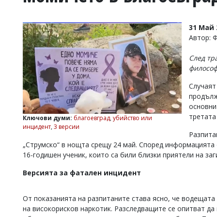
УКРАЙНА
СПОРТ
31 Май 
РАЗСЛЕДВАНЕ
Автор: 
БИЗНЕС
След тр
ЮГ
философ
Случаят
Управители:
продълж
Веселин
Василев,
основни 
email:
третата
Ключови думи:
благоевград
,
убийство или
v.vasilev@flagman.bg
инцидент
,
3 версии
Катя
Разпита
Касабова,
„Струмско“ в нощта срещу 24 май. Според информацията 
еmail:
k.kassabova@flagman.bg
16-годишен ученик, които са били близки приятели на за
Главен
Версията за фатален инцидент
редактор:
Иван
Колев,
От показанията на разпитаните става ясно, че водещата
email:
на високорисков наркотик. Разследващите се опитват да
office@flagman.bg