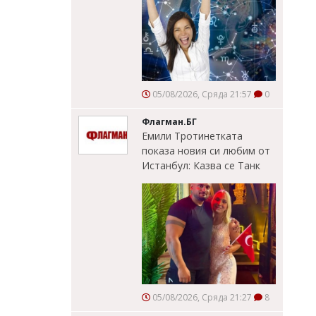
05/08/2026, Сряда 21:57
0
Флагман.БГ
Емили Тротинетката
показа новия си любим от
Истанбул: Казва се Танк
05/08/2026, Сряда 21:27
8