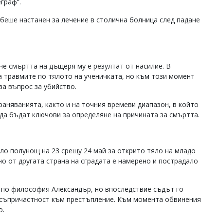
граф“.
беше настанен за лечение в столична болница след падане
е смъртта на дъщеря му е резултат от насилие. В
 травмите по тялото на ученичката, но към този момент
ва въпрос за убийство.
аняванията, както и на точния времеви диапазон, в който
 да бъдат ключови за определяне на причината за смъртта.
оло полунощ на 23 срещу 24 май за открито тяло на младо
о от другата страна на сградата е намерено и пострадало
 по философия Александър, но впоследствие съдът го
 съпричастност към престъпление. Към момента обвинения
о.