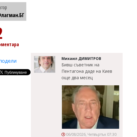
втор
лагман.БГ
2
оментара
Михаил ДИМИТРОВ
подели
Бивш съветник на
Пентагона даде на Киев
още два месец
06/08/2026, Четвъртък 07:30