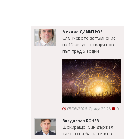
Михаил ДИМИТРОВ
Слънчевото затъмнение
на 12 август отваря нов
път пред 5 зодии
05/08/2026, Сряда 20:28
0
Владислав БОНЕВ
Шокиращо: Син държал
тялото на баща си във