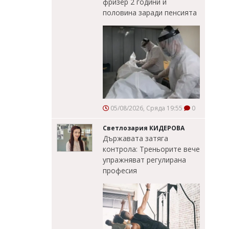
фризер 2 години и
половина заради пенсията
05/08/2026, Сряда 19:55
0
Светлозария КИДЕРОВА
Държавата затяга
контрола: Треньорите вече
упражняват регулирана
професия