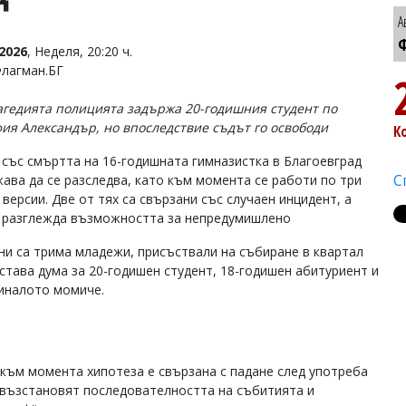
А
Ф
2026
, Неделя, 20:20 ч.
Флагман.БГ
агедията полицията задържа 20-годишния студент по
ия Александър, но впоследствие съдът го освободи
К
 със смъртта на 16-годишната гимназистка в Благоевград
С
ава да се разследва, като към момента се работи по три
версии. Две от тях са свързани със случаен инцидент, а
 разглежда възможността за непредумишлено
ни са трима младежи, присъствали на събиране в квартал
става дума за 20-годишен студент, 18-годишен абитуриент и
гиналото момиче.
 към момента хипотеза е свързана с падане след употреба
 възстановят последователността на събитията и