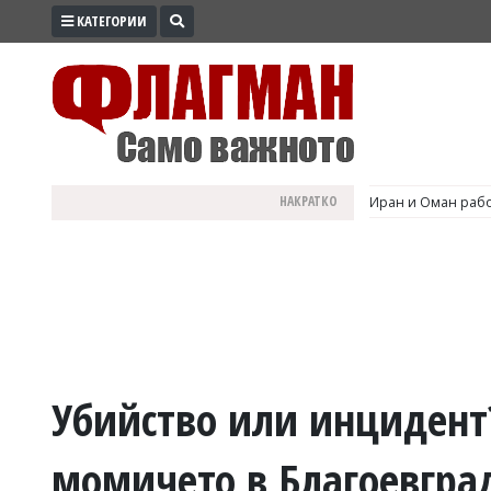
КАТЕГОРИИ
ПРОМО
ЗОНА
ИЗБОРИ
2026
ПРАКТИЧНО
НАКРАТКО
Иран и Оман рабо
КУЛТУРА
ЗДРАВЕ
ПОЛИТИКА
ОБЩИНИ
ОБЩЕСТВО
ЛАЙФСТАЙЛ
Убийство или инцидент?
ВОЙНАТА
момичето в Благоевгра
В