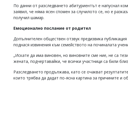
По данни от разследването абитуриентът е напуснал ком
заявил, че няма ясен спомен за случилото се, но е разка
получил шамар.
Емоционално послание от родител
Допълнителен обществен отзвук предизвика публикация н
поднася извинения към семейството на починалата учени
„Искате да има виновен, но виновните сме ние, не са тез
жената, подчертавайки, че всички участници са били бли
Разследването продължава, като се очакват резултатит
които трябва да дадат по-ясна картина за причините и 