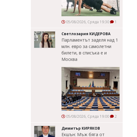
05/08/2026, Сряда 19:30
1
Светлозария КИДЕРОВА
Парламентът заделя над 1
млн. евро за самолетни
билети, в списъка е и
Москва
05/08/2026, Сряда 19:00
2
Димитър КИРЯКОВ
Екшън: Мъж бяга от