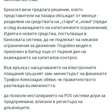
Брюксел вече предлага решение, което
представители на пазара обсъждат от месеци -
разделяне на средствата на „стари“ и „нови“ (преди
и след въвеждането на капиталовите ограничения).
Идеята е новите средства, постъпващи в
банковата система, да не подлежат на никакви
ограничения за движение. Подобен модел е
приложен в Кипър още от първия ден на
въвеждането на капиталов контрол.
Във връзка с насърчаването на електронните
плащания гръцкият зам.-министърът на финансите
Трифон Алексиадис обяви, че правителството
разглежда възможността:
да позволи инсталирането на POS системи дори за
предприемачи, вписани в регистъра на
длъжниците;