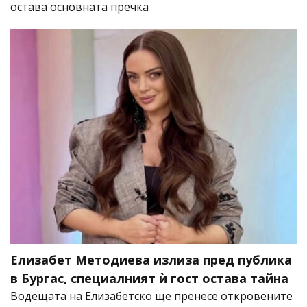
остава основната пречка
Елизабет Методиева излиза пред публика
в Бургас, специалният ѝ гост остава тайна
Водещата на Елизабетско ще пренесе откровените