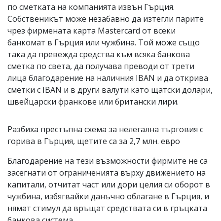
по сметката на компанията извън Гърция.
Собственикът може незабавно да изтегли парите
чрез фирмената карта Mastercard от всеки
банкомат в Гърция или чужбина. Той може също
така да превежда средства към всяка банкова
сметка по света, да получава преводи от трети
лица благодарение на наличния IBAN и да открива
сметки с IBAN и в други валути като щатски долари,
швейцарски франкове или британски лири.
Разбиха престъпна схема за нелегална търговия с
горива в Гърция, щетите са за 2,7 млн. евро
Благодарение на тези възможности фирмите не са
засегнати от ограниченията върху движението на
капитали, отчитат част или дори целия си оборот в
чужбина, избягвайки данъчно облагане в Гърция, и
нямат стимул да връщат средствата си в гръцката
банкова система.