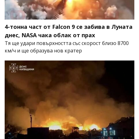
4-тонна част от Falcon 9 се забива в Луната
днес, NASA чака облак от прах
Тя ще удари повърхността със скорост близо 8700
км/ч и ще образува нов кратер