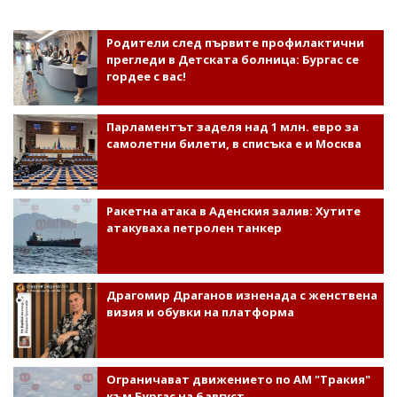
Родители след първите профилактични
прегледи в Детската болница: Бургас се
гордее с вас!
Парламентът заделя над 1 млн. евро за
самолетни билети, в списъка е и Москва
Ракетна атака в Аденския залив: Хутите
атакуваха петролен танкер
Драгомир Драганов изненада с женствена
визия и обувки на платформа
Ограничават движението по АМ "Тракия"
към Бургас на 6 август