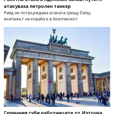
атакуваха петролен танкер
Рияд не потвърждава атаката срещу Daisy,
екипажът на кораба е в безопасност
Германия губи работниците от Източна