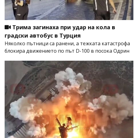
Трима загинаха при удар на кола в
градски автобус в Турция
Няколко пътници са ранени, а тежката катастрофа
блокира движението по път D-100 в посока Одрин