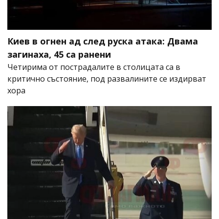
Киев в огнен ад след руска атака: Двама
загинаха, 45 са ранени
Четирима от пострадалите в столицата са в
критично състояние, под развалините се издирват
хора