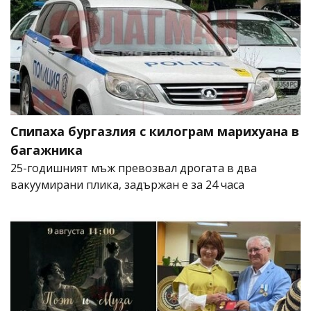
Спипаха бургазлия с килограм марихуана в
багажника
25-годишният мъж превозвал дрогата в два
вакуумирани плика, задържан е за 24 часа