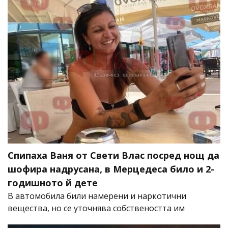
Спипаха Ваня от Свети Влас посред нощ да
шофира надрусана, в Мерцедеса било и 2-
годишното й дете
В автомобила били намерени и наркотични
вещества, но се уточнява собствеността им