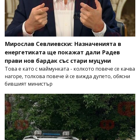
Мирослав Севлиевски: Назначенията в
енергетиката ще покажат дали Радев
прави нов бардак със стари муцуни
Това е като с маймунката - колкото повече се качва
нагоре, толкова повече ѝ се вижда дупето, обясни
бившият министър