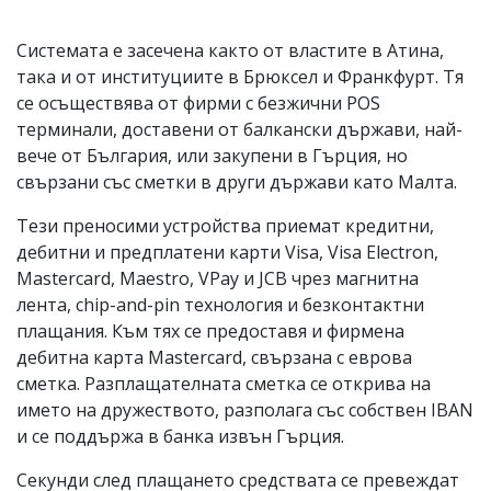
Системата е засечена както от властите в Атина,
така и от институциите в Брюксел и Франкфурт. Тя
се осъществява от фирми с безжични POS
терминали, доставени от балкански държави, най-
вече от България, или закупени в Гърция, но
свързани със сметки в други държави като Малта.
Тези преносими устройства приемат кредитни,
дебитни и предплатени карти Visa, Visa Electron,
Mastercard, Maestro, VPay и JCB чрез магнитна
лента, chip-and-pin технология и безконтактни
плащания. Към тях се предоставя и фирмена
дебитна карта Mastercard, свързана с еврова
сметка. Разплащателната сметка се открива на
името на дружеството, разполага със собствен IBAN
и се поддържа в банка извън Гърция.
Секунди след плащането средствата се превеждат