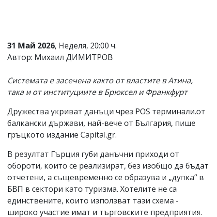
Коментарите
под
статиите
се
31 Май 2026
, Неделя, 20:00 ч.
въвеждат
от
Автор: Михаил ДИМИТРОВ
читателите
и
Системата е засечена както от властите в Атина,
редакцията
не
така и от институциите в Брюксел и Франкфурт
носи
отговорност
Дружества укриват данъци чрез POS терминали.от
за
балкански държави, най-вече от България, пише
тях!
Ако
гръцкото издание Capital.gr.
откриете
обиден
В резултат Гърция губи данъчни приходи от
за
обороти, които се реализират, без изобщо да бъдат
вас
отчетени, а същевременно се образува и „дупка“ в
коментар,
моля
БВП в сектори като туризма. Хотелите не са
сигнализирайте
единствените, които използват тази схема -
ни!
широко участие имат и търговските предприятия.