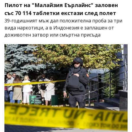
Пилот на "Малайзия Еърлайнс" заловен
със 70 114 таблетки екстази след полет
39-годишният мъж дал положителна проба за три
вида наркотици, а в Индонезия е заплашен от
доживотен затвор или смъртна присъда