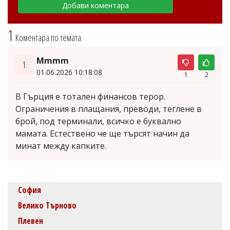
1
Коментара по темата
Mmmm
1.
01.06.2026 10:18:08
1
2
В Гърция е тотален финансов терор.
Ограничения в плащания, преводи, теглене в
брой, под терминали, всичко е буквално
мамата. Естествено че ще търсят начин да
минат между капките.
София
Велико Търново
Плевен