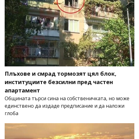
Плъхове и смрад тормозят цял блок,
институциите безсилни пред частен
апартамент
Общината търси сина на собственичката, но може
единствено да издаде предписание и да наложи
глоба