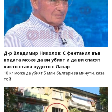
Д-р Владимир Николов: С фентанил във
водата може да ви убият и да ви спасят
както става чудото с Лазар
10 кг може да убият 5 млн. българи за минути, каза
той