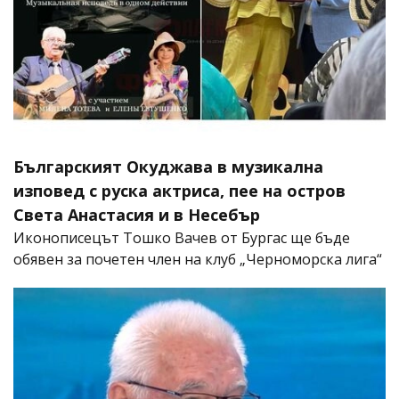
Българският Окуджава в музикална
изповед с руска актриса, пее на остров
Света Анастасия и в Несебър
Иконописецът Тошко Вачев от Бургас ще бъде
обявен за почетен член на клуб „Черноморска лига“