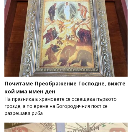
Почитаме Преображение Господне, вижте
кой има имен ден
На празника в храмовете се освещава първото
грозде, а по време на Богородичния пост се
разрешава риба