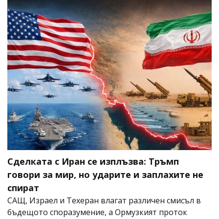
Сделката с Иран се изплъзва: Тръмп
говори за мир, но ударите и заплахите не
спират
САЩ, Израел и Техеран влагат различен смисъл в
бъдещото споразумение, а Ормузкият проток