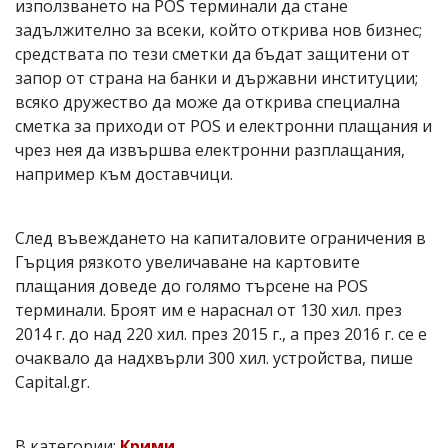
използването на POS терминали да стане
задължително за всеки, който открива нов бизнес;
средствата по тези сметки да бъдат защитени от
запор от страна на банки и държавни институции;
всяко дружество да може да открива специална
сметка за приходи от POS и електронни плащания и
чрез нея да извършва електронни разплащания,
например към доставчици.
След въвеждането на капиталовите ограничения в
Гърция рязкото увеличаване на картовите
плащания доведе до голямо търсене на POS
терминали. Броят им е нараснал от 130 хил. през
2014 г. до над 220 хил. през 2015 г., а през 2016 г. се е
очаквало да надхвърли 300 хил. устройства, пише
Capital.gr.
В категории:
Крими