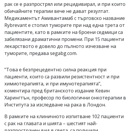
рак се е разпрострял или рецидивирал, и при които
обичайните терапии вече не дават резултат.
Медикаментът Амивантамаб с търговско название
Rybrevant е стопил туморите при над една трета от
пациентите, като в рамките на броени седмици са
забелязани драматични промени. При 15 пациенти
лекарството е довело до пълното изчезване на
туморите, предава segabg.com.
"Това е безпрецедентно силна реакция при
пациенти, които са развили резистентност и при
химиотерапията, и при имунотерапията",
коментира пред британското издание Кевин
Харингтън, професор по биологични онкотерапии в
Института за изследване на рака в Лондон.
В рамките на клиничното изпитване 102 пациенти
с рак на главата и шията – шестият най-
разпространен вид в света, са получили