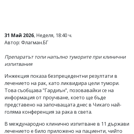
Коментарите
под
статиите
се
въвеждат
от
31 Май 2026
, Неделя, 18:40 ч.
читателите
Автор: Флагман.БГ
и
редакцията
не
Препаратът топи напълно туморите при клинични
носи
изпитвания
отговорност
за
Инжекция показа безпрецедентни резултати в
тях!
Ако
лечението на рак, като ликвидира цели тумори.
откриете
Това съобщава "Гардиън", позовавайки се на
обиден
информация от проучване, което ще бъде
за
вас
представено на започващата днес в Чикаго най-
коментар,
голяма конференция за рака в света.
моля
сигнализирайте
В международно клинично изпитване в 11 държави
ни!
лечението е било приложено на пациенти, чийто