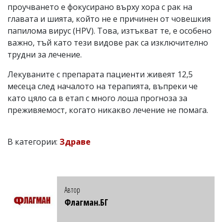
проучването е фокусирано върху хора с рак на
главата и шията, който не е причинен от човешкия
папилома вирус (HPV). Това, изтъкват те, е особено
важно, тъй като тези видове рак са изключително
трудни за лечение.
Лекуваните с препарата пациенти живеят 12,5
месеца след началото на терапията, въпреки че
като цяло са в етап с много лоша прогноза за
преживяемост, когато никакво лечение не помага.
В категории:
Здраве
Автор
Флагман.БГ