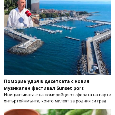
Поморие удря в десетката с новия
музикален фестивал Sunset port
Инициативата е на поморийци от сферата на парти
ентъртейнмънта, които милеят за родния си град