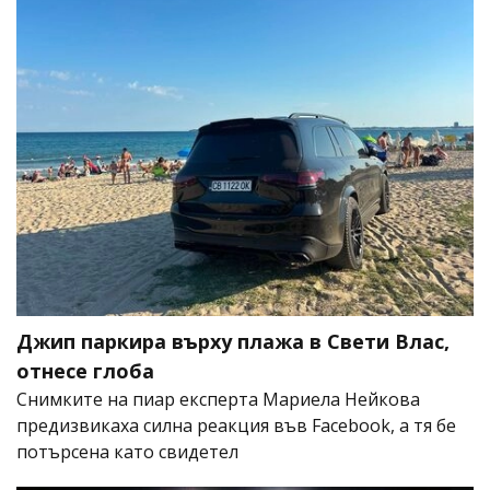
Джип паркира върху плажа в Свети Влас,
отнесе глоба
Снимките на пиар експерта Мариела Нейкова
предизвикаха силна реакция във Facebook, а тя бе
потърсена като свидетел