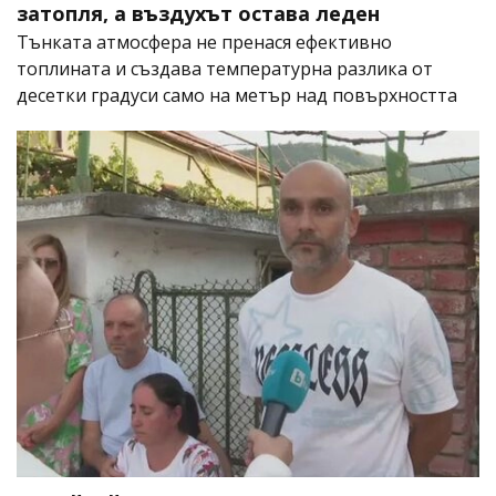
затопля, а въздухът остава леден
Тънката атмосфера не пренася ефективно
топлината и създава температурна разлика от
десетки градуси само на метър над повърхността