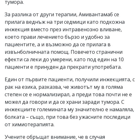
тумора.
За разлика от други терапии, Амивантамаб се
прилага веднъж на три седмици като подкожна
инжекция вместо през интравенозно вливане,
което прави лечението бързо и удобно за
пациентите, а и възможно да се прилага в
извънболничната помощ. Повечето странични
ефекти са леки до умерени, като под един на 10
пациенти е принуден да прекрати употребата.
Един от първите пациенти, получили инжекцията, с
рак на езика, разказва, че животът му в голяма
степен се е нормализирал, а преди това почти не е
можел да говори и да се храни заради тумора. С
инжекциите големината му значително е намаляла,
болката – също, при това без ужасните последици
от химиотерапията.
Учените обръщат внимание, че в случая