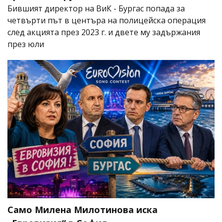
Бившият директор на ВиК - Бургас попада за
четвърти път в центъра на полицейска операция
след акцията през 2023 г. и двете му задържания
през юли
Само Милена Милотинова иска