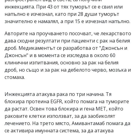
инжекцията. При 43 от тях туморът се е свил или
напълно е изчезнал, като при 28 души туморът
значително е намалял, а при 15 е изчезнал напълно.
Авторите на проучването посочват, че лекарството
дава сходни резултати при пациенти с рак на белия
дроб. Медикаментът се разработва от "Джонсън и
Джонсън" и в момента се изследва в около 60
клинични изпитвания, основно за рак на белия
дроб, но също и за рак на дебелото черво, мозъка и
стомаха.
Инжекцията атакува рака по три начина. Тя
блокира протеина EGFR, който помага на туморите
да растат. Освен това блокира и гена MET, който
раковите клетки използват, за да заобиколят
лечението. На трето място, Амивантамаб помага да
се активира имунната система, за да атакува