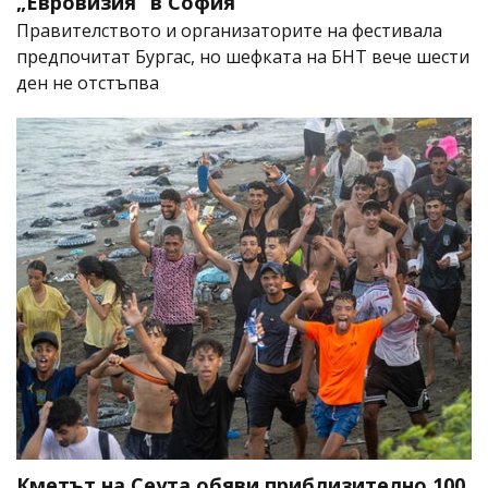
„Евровизия“ в София
Правителството и организаторите на фестивала
предпочитат Бургас, но шефката на БНТ вече шести
ден не отстъпва
Кметът на Сеута обяви приблизително 100