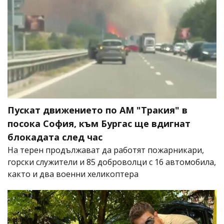
Пускат движението по АМ "Тракия" в
посока София, към Бургас ще вдигнат
блокадата след час
На терен продължават да работят пожарникари,
горски служители и 85 доброволци с 16 автомобила,
както и два военни хеликоптера