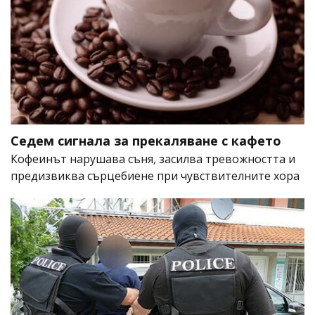
Седем сигнала за прекаляване с кафето
Кофеинът нарушава съня, засилва тревожността и
предизвиква сърцебиене при чувствителните хора