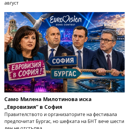
август
Само Милена Милотинова иска
„Евровизия“ в София
Правителството и организаторите на фестивала
предпочитат Бургас, но шефката на БНТ вече шести
ден не отстъпва