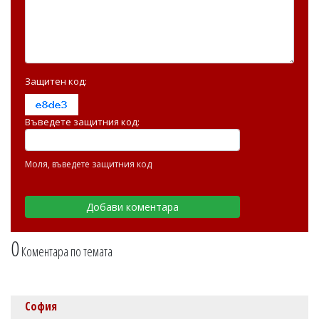
Защитен код:
Въведете защитния код:
Моля, въведете защитния код
0
Коментара по темата
София