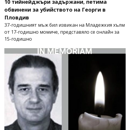
10 тийнейджъри задържани, петима
обвинени за убийството на Георги в
Пловдив
37-годишният мъж бил извикан на Младежкия хълм
от 17-годишно момиче, представяло се онлайн за
15-годишно