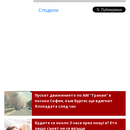
Сподели
Пускат движението по АМ "Тракия" в
посока София, към Бургас ще вдигнат
блокадата след час
Будите се около 3 часа през нощта? Ето
защо сънят не се връща