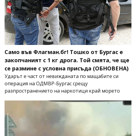
Само във Флагман.бг! Тошко от Бургас е
закопчаният с 1 кг дрога. Той смята, че ще
се размине с условна присъда (ОБНОВЕНА)
Ударът е част от невижданата по мащабите си
операция на ОДМВР-Бургас срещу
разпространението на наркотици край морето